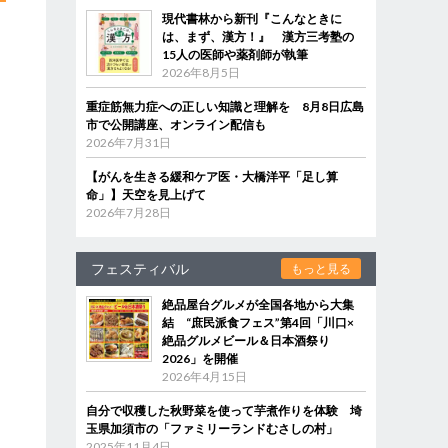
現代書林から新刊『こんなときに
は、まず、漢方！』 漢方三考塾の
15人の医師や薬剤師が執筆
2026年8月5日
重症筋無力症への正しい知識と理解を 8月8日広島
市で公開講座、オンライン配信も
2026年7月31日
【がんを生きる緩和ケア医・大橋洋平「足し算
命」】天空を見上げて
2026年7月28日
フェスティバル
もっと見る
絶品屋台グルメが全国各地から大集
結 “庶民派食フェス”第4回「川口×
絶品グルメビール＆日本酒祭り
2026」を開催
2026年4月15日
自分で収穫した秋野菜を使って芋煮作りを体験 埼
玉県加須市の「ファミリーランドむさしの村」
2025年11月4日