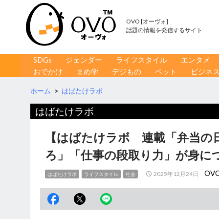
OVO [オーヴォ]
話題の情報を発信するサイト
コンテンツへ移動
検
SDGs
ジェンダー
ライフスタイル
エンタメ
索
おでかけ
まめ学
デジもの
ペット
ビジネ
ホーム
>
はばたけラボ
はばたけラボ
【はばたけラボ 連載「弁当の
ろ」「仕事の段取り力」が身に
OV
2025年12月24日
はばたけラボ
ライフスタイル
社会