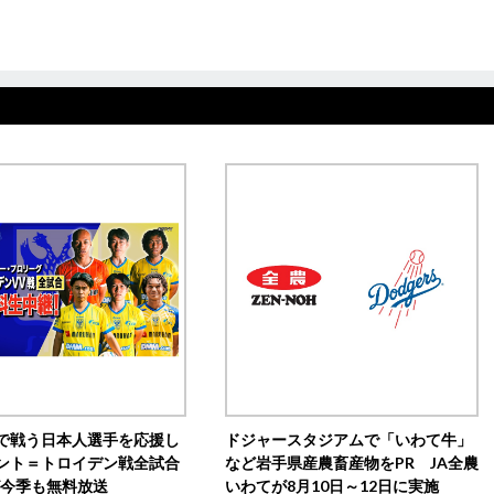
で戦う日本人選手を応援し
ドジャースタジアムで「いわて牛」
ント＝トロイデン戦全試合
など岩手県産農畜産物をPR JA全農
0が今季も無料放送
いわてが8月10日～12日に実施