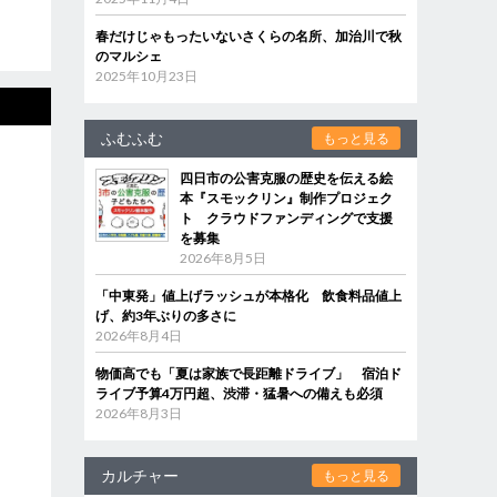
春だけじゃもったいないさくらの名所、加治川で秋
のマルシェ
2025年10月23日
ふむふむ
もっと見る
四日市の公害克服の歴史を伝える絵
本『スモックリン』制作プロジェク
ト クラウドファンディングで支援
を募集
2026年8月5日
「中東発」値上げラッシュが本格化 飲食料品値上
げ、約3年ぶりの多さに
2026年8月4日
物価高でも「夏は家族で長距離ドライブ」 宿泊ド
ライブ予算4万円超、渋滞・猛暑への備えも必須
2026年8月3日
カルチャー
もっと見る