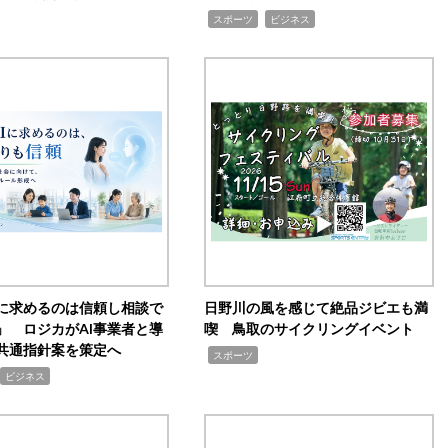
,
,
スポーツ
ビジネス
Iに求めるのは信頼し相談で
日野川の風を感じて絶品ジビエも満
」 ロジカがAI事業者と導
喫 鳥取のサイクリングイベント
共通指針案を策定へ
,
スポーツ
ビジネス