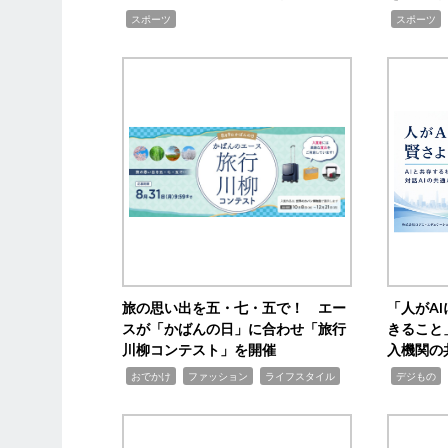
,
,
スポーツ
スポーツ
旅の思い出を五・七・五で！ エー
「人がA
スが「かばんの日」に合わせ「旅行
きること
川柳コンテスト」を開催
入機関の
,
,
,
,
,
おでかけ
ファッション
ライフスタイル
デジもの