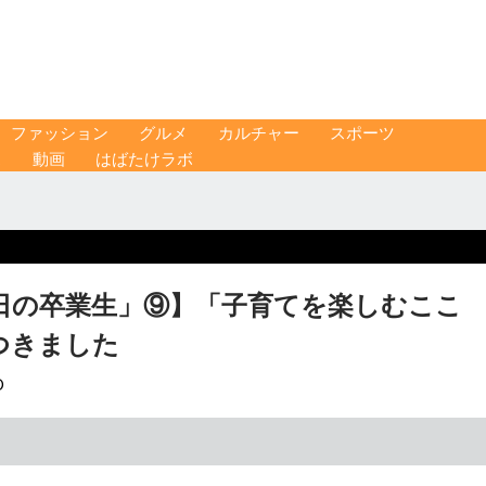
ファッション
グルメ
カルチャー
スポーツ
ス
動画
はばたけラボ
日の卒業生」⑨】「子育てを楽しむここ
つきました
O