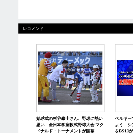
レコメンド
始球式の杉谷拳士さん、野球に熱い
ベルギー
思い 全日本学童軟式野球大会 マク
よう シ
ドナルド・トーナメントが開幕
をBS1