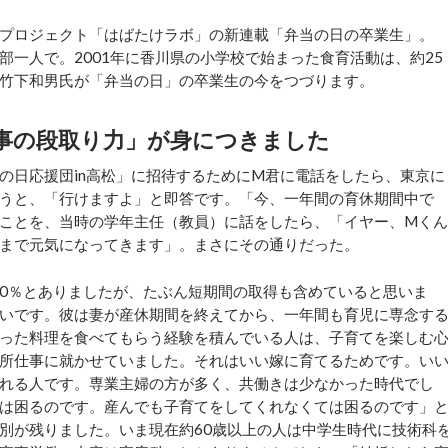
プロジェクト「はばたけラボ」の新連載「弁当の日の卒業生」。
一人で。2001年に香川県の小学校で始まった食育活動は、約25
竹下和男氏が「弁当の日」の卒業生の今をつづります。
事の段取り力」が身につきました
の日応援団in高松」に招待するためにM君に電話をしたら、東京に
うと、「行けますよ」と即答です。「今、一年間の育休期間中で
ことを、当時の学年主任（教員）に話をしたら、「イヤー、Mくん
まで元気になってきます」。まさにその通りだった。
40％とありましたが、たぶん短期間の取得も含めていると思いま
いです。彼は妻が産休期間を終えてから、一年間も育児に専念す
った料理を食べてもらう経験を積んでいる人は、子育てを楽しむ
所仕事に就かせていました。それはいい嫁に育てるためです。い
れる人です。専業主婦の方が多く、共働きは少なかった時代でし
は困るのです。産んでも子育てをしてくれなくては困るのです」
別が残りました。いま現在約60歳以上の人は中学生時代に技術科