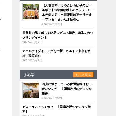
家
【入場無料！けやきひろば秋のビー
ル祭り】300種類以上のクラフトビー
ルが集まる！土日祝日はアーリーオ
等
ープンも｜さいたま新都心
2026年8月7日
ま
日野川の風を感じて絶品ジビエも満喫 鳥取のサイ
クリングイベント
2026年8月7日
成
オールデイダイニングを一新 ヒルトン東京お台
開
場、改装進む
2026年8月7日
まめ学
もっと見る
写真に埋まっている位置情報はおっ
かないのか 【岡嶋教授のデジタル
指南】
2026年7月22日
ゼロトラストって何？ 【岡嶋教授のデジタル指
南】