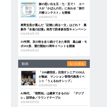
旅の思い出を五・七・五で！ エー
スが「かばんの日」に合わせ「旅行
川柳コンテスト」を開催
2026年8月7日
東野圭吾が選んだ「記憶に残る一文」はどれ？ 最
新作『永遠の記憶』発売で読者参加型キャンペーン
2026年8月7日
55年間、京の街を走り続けてきた車両 嵐山線・モ
ボ301形、運行開始55周年イベントを開催
2026年8月6日
動画
もっと見る
「100歳現役」目指すシニア1500人
が集結 マンション管理代務員イベ
ント「うぇるねすシップ」
2026年8月4日
AI時代、「暗黙知」は継承できるのか 「デジブ
レ」説明会／ラウンドテーブル
2026年8月3日