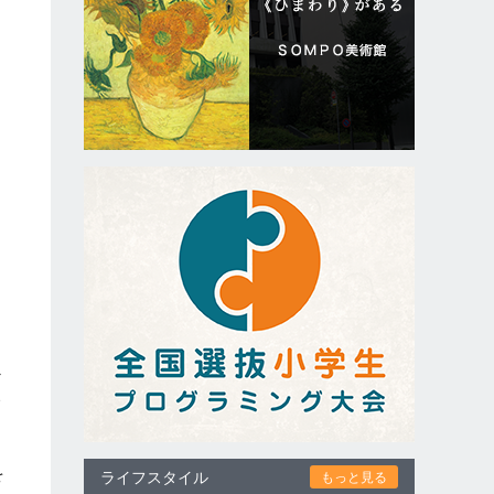
る
心
い
と
を
ライフスタイル
もっと見る