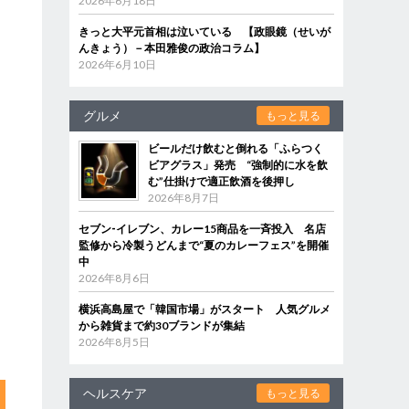
2026年6月18日
きっと大平元首相は泣いている 【政眼鏡（せいが
んきょう）－本田雅俊の政治コラム】
2026年6月10日
、
、
グルメ
もっと見る
ヤ
ビールだけ飲むと倒れる「ふらつく
ビアグラス」発売 “強制的に水を飲
む”仕掛けで適正飲酒を後押し
2026年8月7日
セブン‐イレブン、カレー15商品を一斉投入 名店
監修から冷製うどんまで“夏のカレーフェス”を開催
中
2026年8月6日
横浜高島屋で「韓国市場」がスタート 人気グルメ
から雑貨まで約30ブランドが集結
2026年8月5日
ヘルスケア
もっと見る