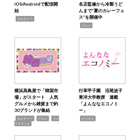
iOS/Androidで配信開
名店監修から冷製うど
始
んまで“夏のカレーフェ
ス”を開催中
,
カルチャー
,
グルメ
横浜高島屋で「韓国市
行革甲子園 沼尾波子
場」がスタート 人気
東洋大学教授 連載
グルメから雑貨まで約
「よんななエコノミ
30ブランドが集結
ー」
,
,
,
,
カルチャー
グルメ
ライ
ビジネス
フスタイル