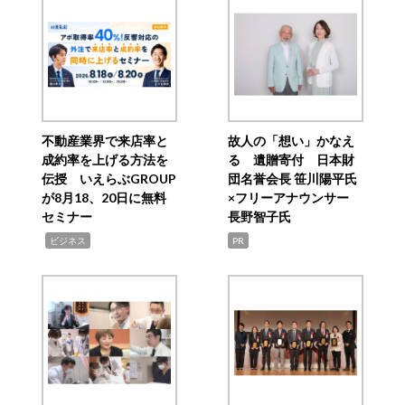
不動産業界で来店率と
故人の「想い」かなえ
成約率を上げる方法を
る 遺贈寄付 日本財
伝授 いえらぶGROUP
団名誉会長 笹川陽平氏
が8月18、20日に無料
×フリーアナウンサー
セミナー
長野智子氏
,
ビジネス
PR