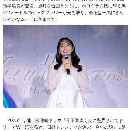
義孝場長が登壇。点灯を合図とともに、ホログラム風に輝く馬
や2メートルのビッグフラワーが光を放ち、会場は一気にきら
びやかなムードに包まれた。
2025年は地上波連続ドラマ「年下童貞くんに翻弄されてま
す」でW主演を務め、日経トレンディが選ぶ「今年の顔」に選