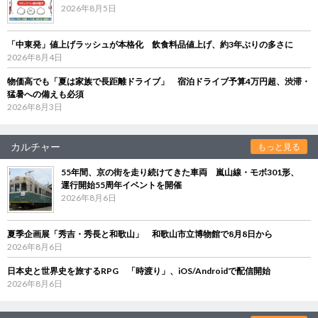
2026年8月5日
「中東発」値上げラッシュが本格化 飲食料品値上げ、約3年ぶりの多さに
2026年8月4日
物価高でも「夏は家族で長距離ドライブ」 宿泊ドライブ予算4万円超、渋滞・
猛暑への備えも必須
2026年8月3日
カルチャー
もっと見る
55年間、京の街を走り続けてきた車両 嵐山線・モボ301形、
運行開始55周年イベントを開催
2026年8月6日
夏季企画展「秀吉・秀長と和歌山」 和歌山市立博物館で8月8日から
2026年8月6日
日本史と世界史を旅するRPG 「時渡り」、iOS/Androidで配信開始
2026年8月6日