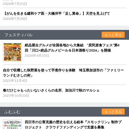
2026年7月31日
【がんを生きる緩和ケア医・大橋洋平「足し算命」】天空を見上げて
2026年7月28日
フェスティバル
もっと見る
絶品屋台グルメが全国各地から大集結 “庶民派食フェス”第4
回「川口×絶品グルメビール＆日本酒祭り2026」を開催
2026年4月15日
自分で収穫した秋野菜を使って芋煮作りを体験 埼玉県加須市の「ファミリー
ランドむさしの村」
2025年11月4日
春だけじゃもったいないさくらの名所、加治川で秋のマルシェ
2025年10月23日
ふむふむ
もっと見る
四日市の公害克服の歴史を伝える絵本『スモックリン』制作プ
ロジェクト クラウドファンディングで支援を募集