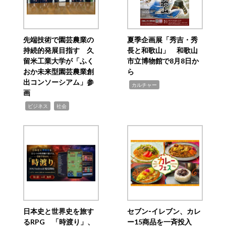
先端技術で園芸農業の
夏季企画展「秀吉・秀
持続的発展目指す 久
長と和歌山」 和歌山
留米工業大学が「ふく
市立博物館で8月8日か
おか未来型園芸農業創
ら
出コンソーシアム」参
,
カルチャー
画
,
,
ビジネス
社会
日本史と世界史を旅す
セブン‐イレブン、カレ
るRPG 「時渡り」、
ー15商品を一斉投入