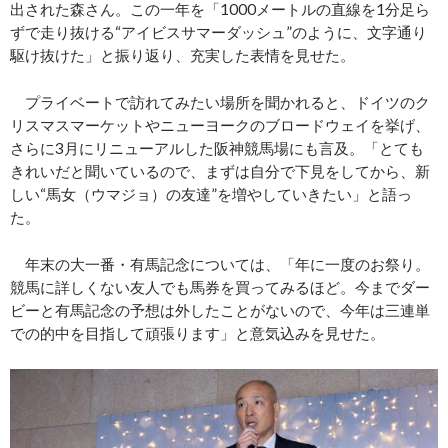
出された森さん。この一年を「1000メートルの直線を1分足ら
ずで走り抜ける“アイビスサマーダッシュ”のように、文字通り
駆け抜けた」と振り返り、充実した表情を見せた。
プライベートで訪れてみたい場所を聞かれると、ドイツのク
リスマスマーケットやニューヨークのブロードウェイを挙げ、
さらに3月にリニューアルした阪神競馬場にも言及。「とても
きれいだと聞いているので、まずは自分で下見をしてから、新
しい“馬女（ウマジョ）の友達”を増やしていきたい」と語っ
た。
年末の大一番・有馬記念については、「年に一度のお祭り。
競馬に詳しくない友人でも馬券を買ってみるほど。今までダー
ビーと有馬記念の予想は外したことがないので、今年は三連単
での的中を目指して頑張ります」と意気込みを見せた。