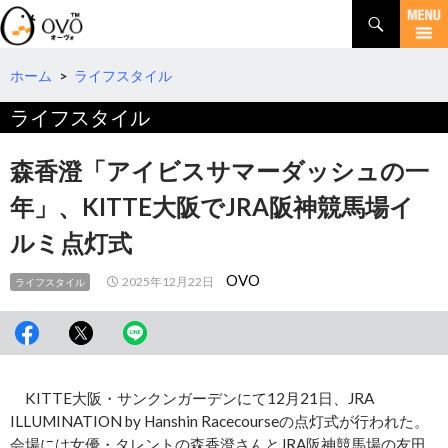
検
索
コ
ン
テ
ホーム
>
ライフスタイル
ン
ライフスタイル
ツ
へ
移
森香澄「アイビスサマーダッシュの一
動
年」、KITTE大阪でJRA阪神競馬場イ
ルミ点灯式
OVO
2025年12月22日
ライフスタイル
KITTE大阪・サンクンガーデンにて12月21日、JRA
ILLUMINATION by Hanshin Racecourseの点灯式が行われた。
会場には女優・タレントの森香澄さんとJRA阪神競馬場の友田