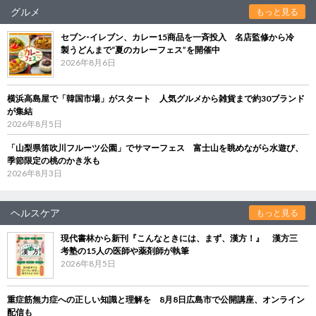
グルメ
もっと見る
セブン‐イレブン、カレー15商品を一斉投入 名店監修から冷
製うどんまで“夏のカレーフェス”を開催中
2026年8月6日
横浜高島屋で「韓国市場」がスタート 人気グルメから雑貨まで約30ブランド
が集結
2026年8月5日
「山梨県笛吹川フルーツ公園」でサマーフェス 富士山を眺めながら水遊び、
季節限定の桃のかき氷も
2026年8月3日
ヘルスケア
もっと見る
現代書林から新刊『こんなときには、まず、漢方！』 漢方三
考塾の15人の医師や薬剤師が執筆
2026年8月5日
重症筋無力症への正しい知識と理解を 8月8日広島市で公開講座、オンライン
配信も