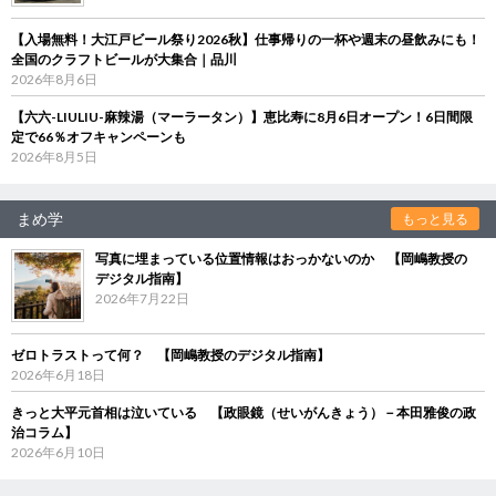
【入場無料！大江戸ビール祭り2026秋】仕事帰りの一杯や週末の昼飲みにも！
全国のクラフトビールが大集合｜品川
2026年8月6日
【六六-LIULIU-麻辣湯（マーラータン）】恵比寿に8月6日オープン！6日間限
定で66％オフキャンペーンも
2026年8月5日
まめ学
もっと見る
写真に埋まっている位置情報はおっかないのか 【岡嶋教授の
デジタル指南】
2026年7月22日
ゼロトラストって何？ 【岡嶋教授のデジタル指南】
2026年6月18日
きっと大平元首相は泣いている 【政眼鏡（せいがんきょう）－本田雅俊の政
治コラム】
2026年6月10日