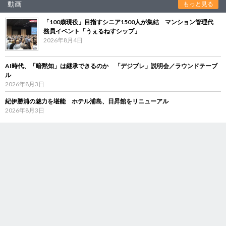
動画
もっと見る
「100歳現役」目指すシニア1500人が集結 マンション管理代
務員イベント「うぇるねすシップ」
2026年8月4日
AI時代、「暗黙知」は継承できるのか 「デジブレ」説明会／ラウンドテーブ
ル
2026年8月3日
紀伊勝浦の魅力を堪能 ホテル浦島、日昇館をリニューアル
2026年8月3日