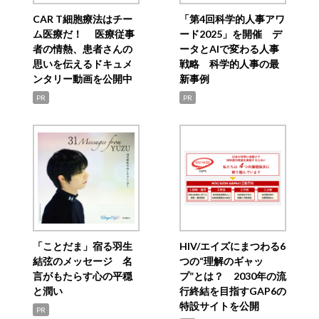
CAR T細胞療法はチー
「第4回科学的人事アワ
ム医療だ！ 医療従事
ード2025」を開催 デ
者の情熱、患者さんの
ータとAIで変わる人事
思いを伝えるドキュメ
戦略 科学的人事の最
ンタリー動画を公開中
新事例
PR
PR
「ことだま」宿る羽生
HIV/エイズにまつわる6
結弦のメッセージ 名
つの“理解のギャッ
言がもたらす心の平穏
プ”とは？ 2030年の流
と潤い
行終結を目指すGAP6の
特設サイトを公開
PR