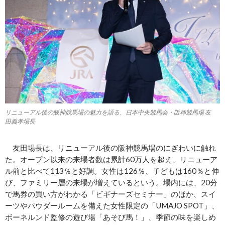
リニューアル後の阪神競馬場の魅力を語る、日本中央競馬会・阪神競馬場 友
田義孝場長
友田場長は、リニューアル後の阪神競馬場のにぎわいに触れ
た。オープン以来の来場者数は累計60万人を超え、リニューア
ル前と比べて113％と好調。女性は126％、子どもは160％と伸
び、ファミリー層の来場が増えているという。場内には、20分
で馬券の買い方がわかる「ビギナーズセミナー」のほか、スイ
ーツやパウダールームを備えた女性限定の「UMAJO SPOT」、
ボーネルンド監修の遊び場「あそび馬！」、季節の味を楽しめ