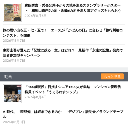
豊臣秀吉・秀長兄弟ゆかりの地を巡るスタンプラリーがスター
ト 和歌山市内5カ所・近畿6カ所を巡り限定グッズをもらおう
2026年8月8日
旅の思い出を五・七・五で！ エースが「かばんの日」に合わせ「旅行川柳コ
ンテスト」を開催
2026年8月7日
東野圭吾が選んだ「記憶に残る一文」はどれ？ 最新作『永遠の記憶』発売で
読者参加型キャンペーン
2026年8月7日
動画
もっと見る
「100歳現役」目指すシニア1500人が集結 マンション管理代
務員イベント「うぇるねすシップ」
2026年8月4日
AI時代、「暗黙知」は継承できるのか 「デジブレ」説明会／ラウンドテーブ
ル
2026年8月3日