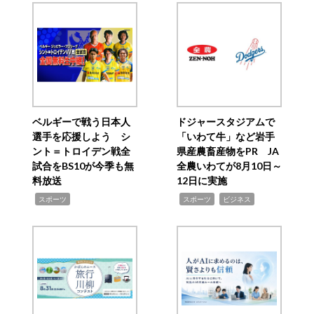
ベルギーで戦う日本人
ドジャースタジアムで
選手を応援しよう シ
「いわて牛」など岩手
ント＝トロイデン戦全
県産農畜産物をPR JA
試合をBS10が今季も無
全農いわてが8月10日～
料放送
12日に実施
,
,
,
スポーツ
スポーツ
ビジネス