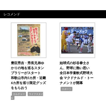
レコメンド
豊臣秀吉・秀長兄弟ゆ
始球式の杉谷拳士さ
かりの地を巡るスタン
ん、野球に熱い思い
プラリーがスタート
全日本学童軟式野球大
和歌山市内5カ所・近畿
会 マクドナルド・トー
6カ所を巡り限定グッズ
ナメントが開幕
をもらおう
,
スポーツ
,
,
カルチャー
ライフスタイ
ル