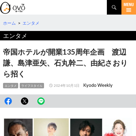
検
索
コ
ン
テ
ホーム
>
エンタメ
ン
エンタメ
ツ
へ
移
帝国ホテルが開業135周年企画 渡辺
動
謙、島津亜矢、石丸幹二、由紀さおり
ら招く
Kyodo Weekly
2024年10月1日
エンタメ
ライフスタイル