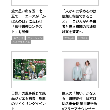
旅の思い出を五・七・
「人がAIに求めるのは
五で！ エースが「か
信頼し相談できるこ
ばんの日」に合わせ
と」 ロジカがAI事業
「旅行川柳コンテス
者と導入機関の共通指
ト」を開催
針案を策定へ
,
,
,
,
,
おでかけ
ファッション
デジもの
ビジネス
ライフスタイル
日野川の風を感じて絶
故人の「想い」かなえ
品ジビエも満喫 鳥取
る 遺贈寄付 日本財
のサイクリングイベン
団名誉会長 笹川陽平氏
ト
×フリーアナウンサー