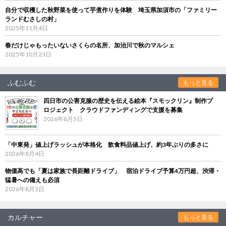
自分で収穫した秋野菜を使って芋煮作りを体験 埼玉県加須市の「ファミリー
ランドむさしの村」
2025年11月4日
春だけじゃもったいないさくらの名所、加治川で秋のマルシェ
2025年10月23日
ふむふむ
もっと見る
四日市の公害克服の歴史を伝える絵本『スモックリン』制作プ
ロジェクト クラウドファンディングで支援を募集
2026年8月5日
「中東発」値上げラッシュが本格化 飲食料品値上げ、約3年ぶりの多さに
2026年8月4日
物価高でも「夏は家族で長距離ドライブ」 宿泊ドライブ予算4万円超、渋滞・
猛暑への備えも必須
2026年8月3日
カルチャー
もっと見る