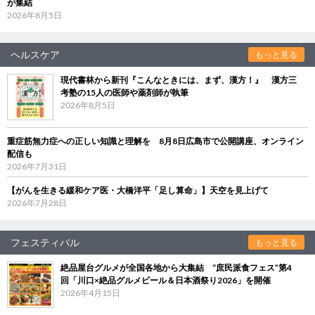
が集結
2026年8月5日
ヘルスケア
もっと見る
現代書林から新刊『こんなときには、まず、漢方！』 漢方三
考塾の15人の医師や薬剤師が執筆
2026年8月5日
重症筋無力症への正しい知識と理解を 8月8日広島市で公開講座、オンライン
配信も
2026年7月31日
【がんを生きる緩和ケア医・大橋洋平「足し算命」】天空を見上げて
2026年7月28日
フェスティバル
もっと見る
絶品屋台グルメが全国各地から大集結 “庶民派食フェス”第4
回「川口×絶品グルメビール＆日本酒祭り2026」を開催
2026年4月15日