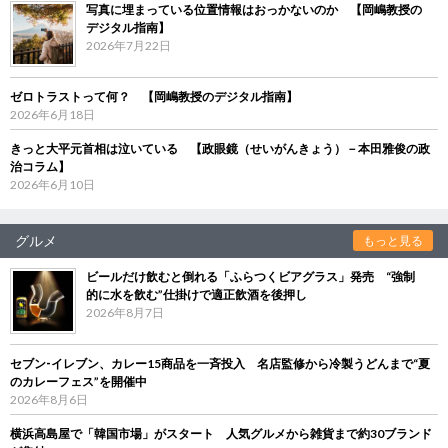
写真に埋まっている位置情報はおっかないのか 【岡嶋教授の
デジタル指南】
2026年7月22日
ゼロトラストって何？ 【岡嶋教授のデジタル指南】
2026年6月18日
きっと大平元首相は泣いている 【政眼鏡（せいがんきょう）－本田雅俊の政
治コラム】
2026年6月10日
グルメ
もっと見る
ビールだけ飲むと倒れる「ふらつくビアグラス」発売 “強制
的に水を飲む”仕掛けで適正飲酒を後押し
2026年8月7日
セブン‐イレブン、カレー15商品を一斉投入 名店監修から冷製うどんまで“夏
のカレーフェス”を開催中
2026年8月6日
横浜高島屋で「韓国市場」がスタート 人気グルメから雑貨まで約30ブランド