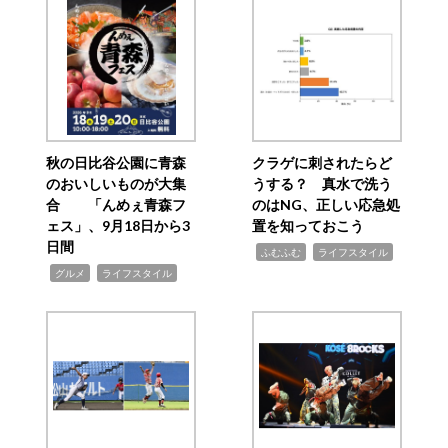
秋の日比谷公園に青森
クラゲに刺されたらど
のおいしいものが大集
うする？ 真水で洗う
合 「んめぇ青森フ
のはNG、正しい応急処
ェス」、9月18日から3
置を知っておこう
日間
,
,
ふむふむ
ライフスタイル
,
,
グルメ
ライフスタイル