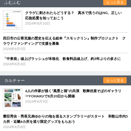
ふむふむ
もっと見る
クラゲに刺されたらどうする？ 真水で洗うのはNG、正しい
応急処置を知っておこう
2026年8月10日
四日市の公害克服の歴史を伝える絵本『スモックリン』制作プロジェクト ク
ラウドファンディングで支援を募集
2026年8月5日
「中東発」値上げラッシュが本格化 飲食料品値上げ、約3年ぶりの多さに
2026年8月4日
カルチャー
もっと見る
6人の作家が描く“風景と猫”の共演 歌舞伎座そばのギャラリ
ーYOHAKUで8月20日から開催
2026年8月9日
豊臣秀吉・秀長兄弟ゆかりの地を巡るスタンプラリーがスタート 和歌山市内5
カ所・近畿6カ所を巡り限定グッズをもらおう
2026年8月8日