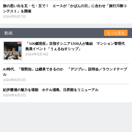
旅の思い出を五・七・五で！ エースが「かばんの日」に合わせ「旅行川柳コ
ンテスト」を開催
2026年8月7日
動画
もっと見る
「100歳現役」目指すシニア1500人が集結 マンション管理代
務員イベント「うぇるねすシップ」
2026年8月4日
AI時代、「暗黙知」は継承できるのか 「デジブレ」説明会／ラウンドテーブ
ル
2026年8月3日
紀伊勝浦の魅力を堪能 ホテル浦島、日昇館をリニューアル
2026年8月3日