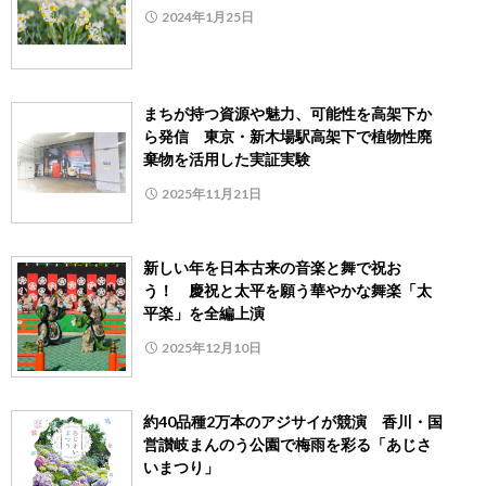
2024年1月25日
まちが持つ資源や魅力、可能性を高架下か
ら発信 東京・新木場駅高架下で植物性廃
棄物を活用した実証実験
2025年11月21日
新しい年を日本古来の音楽と舞で祝お
う！ 慶祝と太平を願う華やかな舞楽「太
平楽」を全編上演
2025年12月10日
約40品種2万本のアジサイが競演 香川・国
営讃岐まんのう公園で梅雨を彩る「あじさ
いまつり」