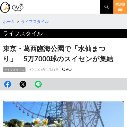
検
索
コ
ン
テ
ホーム
>
ライフスタイル
ン
ライフスタイル
ツ
へ
移
東京・葛西臨海公園で「水仙まつ
動
り」 5万7000球のスイセンが集結
OVO
2026年1月31日
ライフスタイル