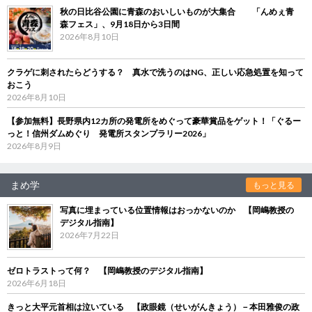
秋の日比谷公園に青森のおいしいものが大集合 「んめぇ青
森フェス」、9月18日から3日間
2026年8月10日
クラゲに刺されたらどうする？ 真水で洗うのはNG、正しい応急処置を知って
おこう
2026年8月10日
【参加無料】長野県内12カ所の発電所をめぐって豪華賞品をゲット！「ぐるー
っと！信州ダムめぐり 発電所スタンプラリー2026」
2026年8月9日
まめ学
もっと見る
写真に埋まっている位置情報はおっかないのか 【岡嶋教授の
デジタル指南】
2026年7月22日
ゼロトラストって何？ 【岡嶋教授のデジタル指南】
2026年6月18日
きっと大平元首相は泣いている 【政眼鏡（せいがんきょう）－本田雅俊の政