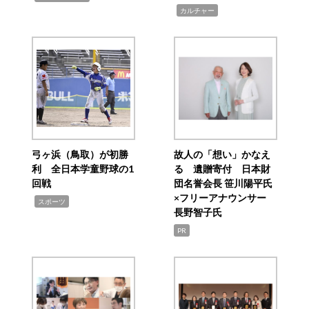
,
カルチャー
弓ヶ浜（鳥取）が初勝
故人の「想い」かなえ
利 全日本学童野球の1
る 遺贈寄付 日本財
回戦
団名誉会長 笹川陽平氏
×フリーアナウンサー
,
スポーツ
長野智子氏
PR