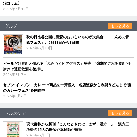
治コラム】
2026年6月10日
グルメ
もっと見る
秋の日比谷公園に青森のおいしいものが大集合 「んめぇ青
森フェス」、9月18日から3日間
2026年8月10日
ビールだけ飲むと倒れる「ふらつくビアグラス」発売 “強制的に水を飲む”仕
掛けで適正飲酒を後押し
2026年8月7日
セブン‐イレブン、カレー15商品を一斉投入 名店監修から冷製うどんまで“夏
のカレーフェス”を開催中
2026年8月6日
ヘルスケア
もっと見る
現代書林から新刊『こんなときには、まず、漢方！』 漢方三
考塾の15人の医師や薬剤師が執筆
2026年8月5日