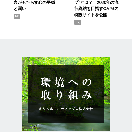
言がもたらす心の平穏
プ”とは？ 2030年の流
と潤い
行終結を目指すGAP6の
特設サイトを公開
PR
PR