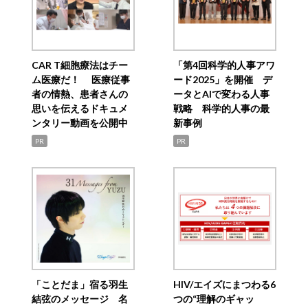
CAR T細胞療法はチー
「第4回科学的人事アワ
ム医療だ！ 医療従事
ード2025」を開催 デ
者の情熱、患者さんの
ータとAIで変わる人事
思いを伝えるドキュメ
戦略 科学的人事の最
ンタリー動画を公開中
新事例
PR
PR
「ことだま」宿る羽生
HIV/エイズにまつわる6
結弦のメッセージ 名
つの“理解のギャッ