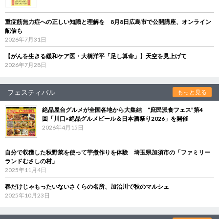
重症筋無力症への正しい知識と理解を 8月8日広島市で公開講座、オンライン
配信も
2026年7月31日
【がんを生きる緩和ケア医・大橋洋平「足し算命」】天空を見上げて
2026年7月28日
フェスティバル
もっと見る
絶品屋台グルメが全国各地から大集結 “庶民派食フェス”第4
回「川口×絶品グルメビール＆日本酒祭り2026」を開催
2026年4月15日
自分で収穫した秋野菜を使って芋煮作りを体験 埼玉県加須市の「ファミリー
ランドむさしの村」
2025年11月4日
春だけじゃもったいないさくらの名所、加治川で秋のマルシェ
2025年10月23日