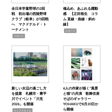
全日本学童野球の2回
魂込め、あふれる躍動
戦 初出場の西陵野球
感 【正田裕生 コラ
クラブ（岐阜）が3回戦
ム 直線・曲線・斜め
へ マクドナルド・ト
線】
ーナメント
,
スポーツ
,
スポーツ
新しい水辺の過ごし方
6人の作家が描く“風景
を提案 札幌市・豊平
と猫”の共演 歌舞伎座
川でイベント「川見
そばのギャラリー
2026」を開催
YOHAKUで8月20日か
ら開催
,
ライフスタイル