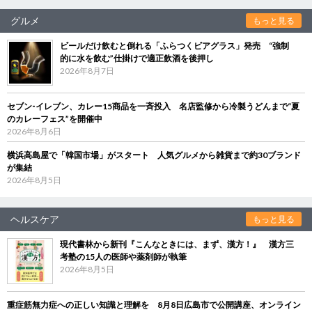
グルメ
もっと見る
ビールだけ飲むと倒れる「ふらつくビアグラス」発売 “強制
的に水を飲む”仕掛けで適正飲酒を後押し
2026年8月7日
セブン‐イレブン、カレー15商品を一斉投入 名店監修から冷製うどんまで“夏
のカレーフェス”を開催中
2026年8月6日
横浜高島屋で「韓国市場」がスタート 人気グルメから雑貨まで約30ブランド
が集結
2026年8月5日
ヘルスケア
もっと見る
現代書林から新刊『こんなときには、まず、漢方！』 漢方三
考塾の15人の医師や薬剤師が執筆
2026年8月5日
重症筋無力症への正しい知識と理解を 8月8日広島市で公開講座、オンライン