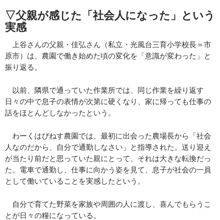
▽父親が感じた「社会人になった」という
実感
上谷さんの父親・佳弘さん（私立・光風台三育小学校長＝市
原市）は、農園で働き始めた頃の変化を「意識が変わった」と
振り返る。
以前、隣県で通っていた作業所では、同じ作業を繰り返す
日々の中で息子の表情が次第に硬くなり、家に帰っても仕事の
話をほとんどしなかったという。
わーくはぴねす農園では、最初に出会った農場長から「社会
人なのだから、自分で通勤しなさい」と指導された。送り迎え
が当たり前だと思っていた親にとって、それは大きな転換だっ
た。電車で通勤し、仕事に向かう姿を見て、息子が社会の一員
として働いていることを実感したという。
自分で育てた野菜を家族や周囲の人に渡し、喜んでもらうこ
とが日々の糧になっている。