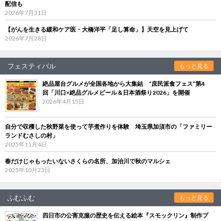
配信も
2026年7月31日
【がんを生きる緩和ケア医・大橋洋平「足し算命」】天空を見上げて
2026年7月28日
フェスティバル
もっと見る
絶品屋台グルメが全国各地から大集結 “庶民派食フェス”第4
回「川口×絶品グルメビール＆日本酒祭り2026」を開催
2026年4月15日
自分で収穫した秋野菜を使って芋煮作りを体験 埼玉県加須市の「ファミリー
ランドむさしの村」
2025年11月4日
春だけじゃもったいないさくらの名所、加治川で秋のマルシェ
2025年10月23日
ふむふむ
もっと見る
四日市の公害克服の歴史を伝える絵本『スモックリン』制作プ