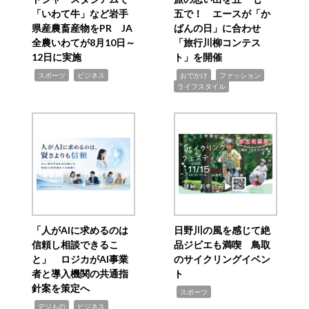
「いわて牛」など岩手
五で！ エースが「か
県産農畜産物をPR JA
ばんの日」に合わせ
全農いわてが8月10日～
「旅行川柳コンテス
12日に実施
ト」を開催
,
,
,
,
,
スポーツ
ビジネス
おでかけ
ファッション
ライフスタイル
「人がAIに求めるのは
日野川の風を感じて絶
信頼し相談できるこ
品ジビエも満喫 鳥取
と」 ロジカがAI事業
のサイクリングイベン
者と導入機関の共通指
ト
針案を策定へ
,
スポーツ
,
,
デジもの
ビジネス