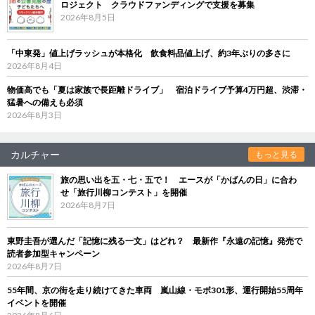
ロジェクト クラウドファンディングで支援を募集
2026年8月5日
「中東発」値上げラッシュが本格化 飲食料品値上げ、約3年ぶりの多さに
2026年8月4日
物価高でも「夏は家族で長距離ドライブ」 宿泊ドライブ予算4万円超、渋滞・
猛暑への備えも必須
2026年8月3日
カルチャー
もっと見る
旅の思い出を五・七・五で！ エースが「かばんの日」に合わ
せ「旅行川柳コンテスト」を開催
2026年8月7日
東野圭吾が選んだ「記憶に残る一文」はどれ？ 最新作『永遠の記憶』発売で
読者参加型キャンペーン
2026年8月7日
55年間、京の街を走り続けてきた車両 嵐山線・モボ301形、運行開始55周年
イベントを開催