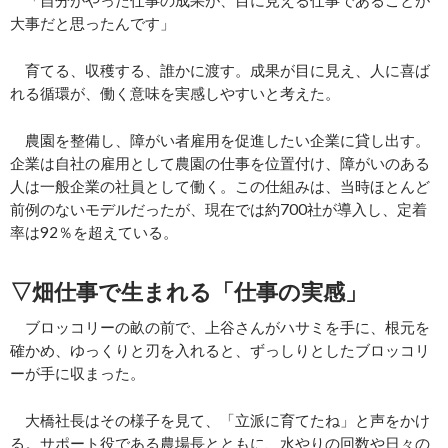
「自分がやった仕事の成果が、目に見える仕事であることが
大事だと思ったんです」
育てる、収穫する、誰かに渡す。成果が目に見え、人に喜ば
れる循環が、働く意味を実感しやすいと考えた。
農園を整備し、障がい者雇用を促進したい企業に貸し出す。
企業は自社の雇用として農園の仕事を位置付け、障がいのある
人は一般企業の社員として働く。この仕組みは、当時ほとんど
前例のないモデルだったが、現在では約700社が導入し、定着
率は92％を超えている。
▽畑仕事で生まれる「仕事の実感」
ブロッコリーの畝の前で、上谷さんがハサミを手に、根元を
確かめ、ゆっくりと刃を入れると、ずっしりとしたブロッコリ
ーが手に収まった。
大橋社長はその様子を見て、「立派に育てたね」と声をかけ
る。サポート役である農場長とともに、水やりの回数や日々の