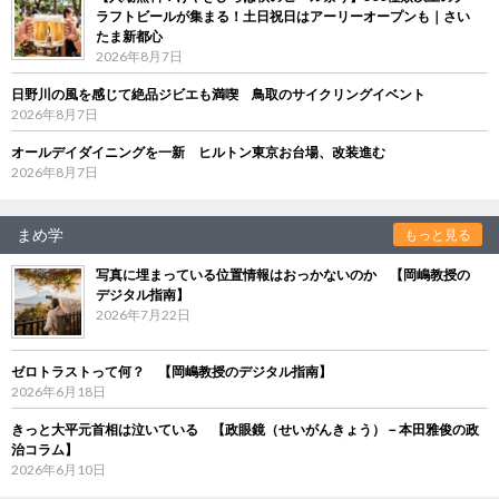
ラフトビールが集まる！土日祝日はアーリーオープンも｜さい
たま新都心
2026年8月7日
日野川の風を感じて絶品ジビエも満喫 鳥取のサイクリングイベント
2026年8月7日
オールデイダイニングを一新 ヒルトン東京お台場、改装進む
2026年8月7日
まめ学
もっと見る
写真に埋まっている位置情報はおっかないのか 【岡嶋教授の
デジタル指南】
2026年7月22日
ゼロトラストって何？ 【岡嶋教授のデジタル指南】
2026年6月18日
きっと大平元首相は泣いている 【政眼鏡（せいがんきょう）－本田雅俊の政
治コラム】
2026年6月10日