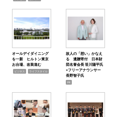
オールデイダイニング
故人の「想い」かなえ
を一新 ヒルトン東京
る 遺贈寄付 日本財
お台場、改装進む
団名誉会長 笹川陽平氏
×フリーアナウンサー
,
,
ビジネス
ライフスタイル
長野智子氏
PR