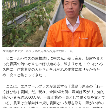
株式会社エスプールプラス社長 執行役員の大橋 王二氏
ビニールハウスの屋根越しに朝の光が差し込み、朝露をまと
った青葉の匂いが立ちのぼり始める。静まりかえっていたハウ
ス内に、作業着姿の人たちがそれぞれの作業に取りかかるた
め、次々と集まってきた―。
ここは、エスプールプラスが運営する千葉県市原市の「わー
くはぴねす農園」だ。現在、全国60カ所に農園は広がり、知的
障がい者ら約5000人が、一般企業の一員として働く場を支えて
いる。農園は企業向けの貸し農園という形を取り、障がい者の