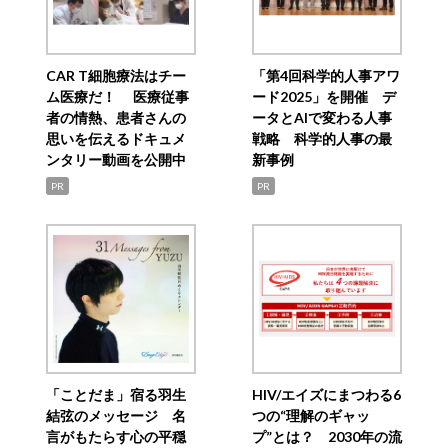
CAR T細胞療法はチー
「第4回科学的人事アワ
ム医療だ！ 医療従事
ード2025」を開催 デ
者の情熱、患者さんの
ータとAIで変わる人事
思いを伝えるドキュメ
戦略 科学的人事の最
ンタリー動画を公開中
新事例
PR
PR
「ことだま」宿る羽生
HIV/エイズにまつわる6
結弦のメッセージ 名
つの“理解のギャッ
言がもたらす心の平穏
プ”とは？ 2030年の流