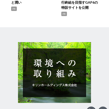
と潤い
行終結を目指すGAP6の
特設サイトを公開
PR
PR