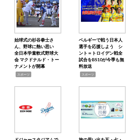
始球式の杉谷拳士さ
ベルギーで戦う日本人
ん、野球に熱い思い
選手を応援しよう シ
全日本学童軟式野球大
ント＝トロイデン戦全
会 マクドナルド・トー
試合をBS10が今季も無
ナメントが開幕
料放送
,
,
スポーツ
スポーツ
ドジャースタジアムで
旅の思い出を五・七・