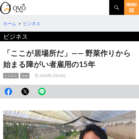
検
索
コ
ン
テ
ホーム
>
ビジネス
ン
ビジネス
ツ
へ
移
「ここが居場所だ」—— 野菜作りから
動
始まる障がい者雇用の15年
2026年1月30日
ビジネス
社会