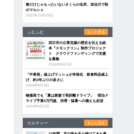
春だけじゃもったいないさくらの名所、加治川で秋
のマルシェ
2025年10月23日
ふむふむ
もっと見る
四日市の公害克服の歴史を伝える絵
本『スモックリン』制作プロジェク
ト クラウドファンディングで支援
を募集
2026年8月5日
「中東発」値上げラッシュが本格化 飲食料品値上
げ、約3年ぶりの多さに
2026年8月4日
物価高でも「夏は家族で長距離ドライブ」 宿泊ド
ライブ予算4万円超、渋滞・猛暑への備えも必須
2026年8月3日
カルチャー
もっと見る
55年間、京の街を走り続けてきた車