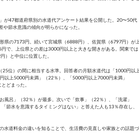
」が47都道府県別の水道代アンケート結果を公開した。20〜50代
域差や節水意識の傾向が明らかになった。
の7173円。続いて宮城県（6888円）、佐賀県（6797円）が
6円で、上位県との差は3000円以上と大きな開きがある。関東では
22円）と中位に位置した。
（25位）の間に相当する水準。回答者の月額水道代は「1000円以
円以上5000円未満」（22％）、「5000円以上7000円未満」
にとどまった。
風呂」（32％）が最多。次いで「炊事」（22％）、「洗濯」
。「節水を意識するタイミングはない」と答えた人も13％存在し、
ごとの水道料金の違いを知ることで、生活費の見直しや家族との話題づ