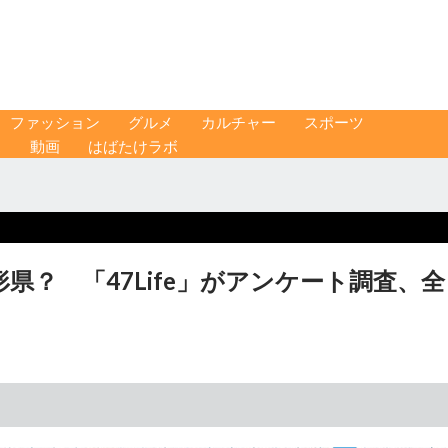
ファッション
グルメ
カルチャー
スポーツ
ス
動画
はばたけラボ
？ 「47Life」がアンケート調査、全