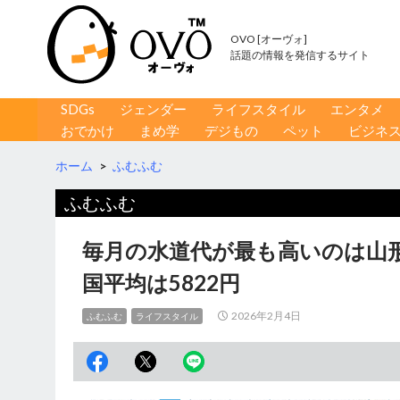
OVO [オーヴォ]
話題の情報を発信するサイト
コンテンツへ移動
検
SDGs
ジェンダー
ライフスタイル
エンタメ
索
おでかけ
まめ学
デジもの
ペット
ビジネ
ホーム
>
ふむふむ
ふむふむ
毎月の水道代が最も高いのは山形県
国平均は5822円
2026年2月4日
ふむふむ
ライフスタイル