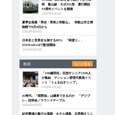
両 嵐山線・モボ301形、運行開始
55周年イベントを開催
2026年8月6日
夏季企画展「秀吉・秀長と和歌山」 和歌山市立博
物館で8月8日から
2026年8月6日
日本史と世界史を旅するRPG 「時渡り」、
iOS/Androidで配信開始
2026年8月6日
動画
もっと見る
「100歳現役」目指すシニア1500人
が集結 マンション管理代務員イベ
ント「うぇるねすシップ」
2026年8月4日
AI時代、「暗黙知」は継承できるのか 「デジブ
レ」説明会／ラウンドテーブル
2026年8月3日
紀伊勝浦の魅力を堪能 ホテル浦島、日昇館をリニ