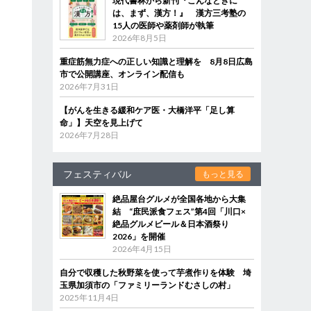
現代書林から新刊『こんなときに
は、まず、漢方！』 漢方三考塾の
15人の医師や薬剤師が執筆
2026年8月5日
重症筋無力症への正しい知識と理解を 8月8日広島
市で公開講座、オンライン配信も
2026年7月31日
【がんを生きる緩和ケア医・大橋洋平「足し算
命」】天空を見上げて
2026年7月28日
フェスティバル
もっと見る
絶品屋台グルメが全国各地から大集
結 “庶民派食フェス”第4回「川口×
絶品グルメビール＆日本酒祭り
2026」を開催
2026年4月15日
自分で収穫した秋野菜を使って芋煮作りを体験 埼
玉県加須市の「ファミリーランドむさしの村」
2025年11月4日