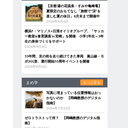
【京都 湯の花温泉・すみや亀峰菴】
夏限定のおもてなし「旅館で“涼”を
楽しむ夏の休日」8月末まで開催中
2026年8月6日
横浜F・マリノス×日清オイリオグループ、「サッカ
ー教室&食育講座 in 宮崎」を開催 小学1年生～3年
生の身体づくりをサポート
2026年8月6日
55年間、京の街を走り続けてきた車両 嵐山線・モ
ボ301形、運行開始55周年イベントを開催
2026年8月6日
まめ学
もっと見る
写真に埋まっている位置情報はおっ
かないのか 【岡嶋教授のデジタル
指南】
2026年7月22日
ゼロトラストって何？ 【岡嶋教授のデジタル指
南】