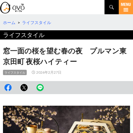
検
索
コ
ン
テ
ホーム
>
ライフスタイル
ン
ライフスタイル
ツ
へ
移
窓一面の桜を望む春の夜 プルマン東
動
京田町 夜桜ハイティー
2026年2月27日
ライフスタイル