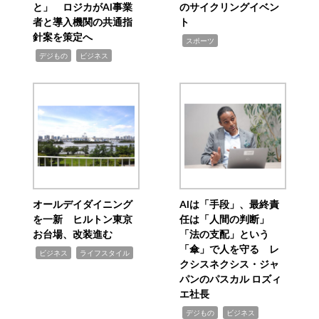
と」 ロジカがAI事業
のサイクリングイベン
者と導入機関の共通指
ト
針案を策定へ
,
スポーツ
,
,
デジもの
ビジネス
オールデイダイニング
AIは「手段」、最終責
を一新 ヒルトン東京
任は「人間の判断」
お台場、改装進む
「法の支配」という
「傘」で人を守る レ
,
,
ビジネス
ライフスタイル
クシスネクシス・ジャ
パンのパスカル ロズィ
エ社長
,
,
デジもの
ビジネス