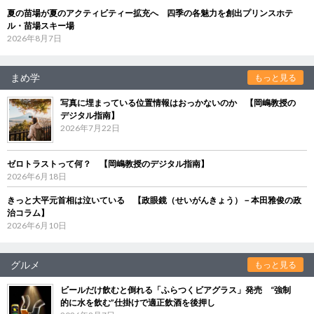
夏の苗場が夏のアクティビティー拡充へ 四季の各魅力を創出プリンスホテ
ル・苗場スキー場
2026年8月7日
まめ学
もっと見る
写真に埋まっている位置情報はおっかないのか 【岡嶋教授の
デジタル指南】
2026年7月22日
ゼロトラストって何？ 【岡嶋教授のデジタル指南】
2026年6月18日
きっと大平元首相は泣いている 【政眼鏡（せいがんきょう）－本田雅俊の政
治コラム】
2026年6月10日
グルメ
もっと見る
ビールだけ飲むと倒れる「ふらつくビアグラス」発売 “強制
的に水を飲む”仕掛けで適正飲酒を後押し