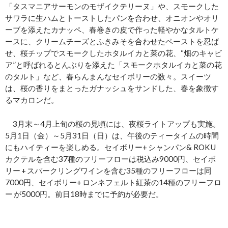
「タスマニアサーモンのモザイクテリーヌ」や、スモークした
サワラに生ハムとトーストしたパンを合わせ、オニオンやオリ
ーブを添えたカナッペ、春巻きの皮で作った軽やかなタルトケ
ースに、クリームチーズとふきみそを合わせたペーストを忍ば
せ、桜チップでスモークしたホタルイカと菜の花、“畑のキャビ
ア”と呼ばれるとんぶりを添えた「スモークホタルイカと菜の花
のタルト」など、春らんまんなセイボリーの数々。スイーツ
は、桜の香りをまとったガナッシュをサンドした、春を象徴す
るマカロンだ。
3月末～4月上旬の桜の見頃には、夜桜ライトアップも実施。
5月1日（金）～5月31日（日）は、午後のティータイムの時間
にもハイティーを楽しめる。セイボリー+ シャンパン& ROKU
カクテルを含む37種のフリーフローは税込み9000円、セイボ
リー + スパークリングワインを含む35種のフリーフローは同
7000円、セイボリー+ ロンネフェルト紅茶の14種のフリーフロ
ー が5000円。前日18時までに予約が必要だ。