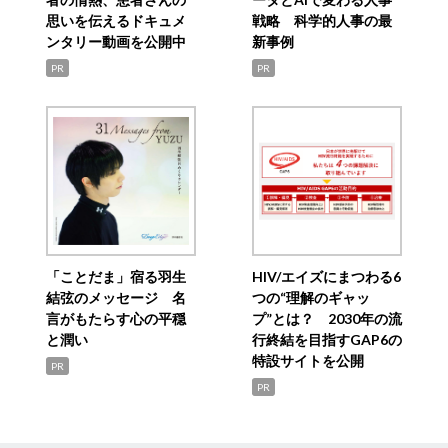
思いを伝えるドキュメ
戦略 科学的人事の最
ンタリー動画を公開中
新事例
PR
PR
「ことだま」宿る羽生
HIV/エイズにまつわる6
結弦のメッセージ 名
つの“理解のギャッ
言がもたらす心の平穏
プ”とは？ 2030年の流
と潤い
行終結を目指すGAP6の
特設サイトを公開
PR
PR