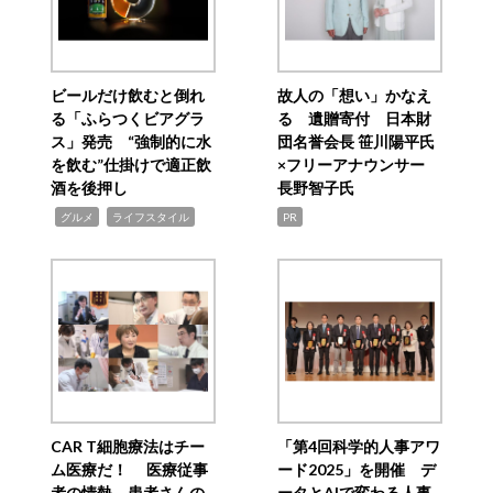
ビールだけ飲むと倒れ
故人の「想い」かなえ
る「ふらつくビアグラ
る 遺贈寄付 日本財
ス」発売 “強制的に水
団名誉会長 笹川陽平氏
を飲む”仕掛けで適正飲
×フリーアナウンサー
酒を後押し
長野智子氏
,
,
グルメ
ライフスタイル
PR
CAR T細胞療法はチー
「第4回科学的人事アワ
ム医療だ！ 医療従事
ード2025」を開催 デ
者の情熱、患者さんの
ータとAIで変わる人事