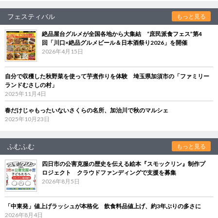
フェスティバル
もっと見る
絶品屋台グルメが全国各地から大集結 “庶民派食フェス”第4
回「川口×絶品グルメビール＆日本酒祭り2026」を開催
2026年4月15日
自分で収穫した秋野菜を使って芋煮作りを体験 埼玉県加須市の「ファミリー
ランドむさしの村」
2025年11月4日
春だけじゃもったいないさくらの名所、加治川で秋のマルシェ
2025年10月23日
ふむふむ
もっと見る
四日市の公害克服の歴史を伝える絵本『スモックリン』制作プ
ロジェクト クラウドファンディングで支援を募集
2026年8月5日
「中東発」値上げラッシュが本格化 飲食料品値上げ、約3年ぶりの多さに
2026年8月4日