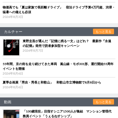
物価高でも「夏は家族で長距離ドライブ」 宿泊ドライブ予算4万円超、渋滞・
猛暑への備えも必須
2026年8月3日
カルチャー
もっと見る
東野圭吾が選んだ「記憶に残る一文」はどれ？ 最新作『永遠
の記憶』発売で読者参加型キャンペーン
2026年8月7日
55年間、京の街を走り続けてきた車両 嵐山線・モボ301形、運行開始55周年
イベントを開催
2026年8月6日
夏季企画展「秀吉・秀長と和歌山」 和歌山市立博物館で8月8日から
2026年8月6日
動画
もっと見る
「100歳現役」目指すシニア1500人が集結 マンション管理代
務員イベント「うぇるねすシップ」