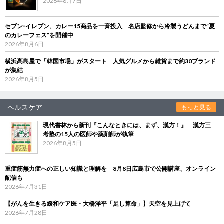
2026年8月7日
セブン‐イレブン、カレー15商品を一斉投入 名店監修から冷製うどんまで“夏
のカレーフェス”を開催中
2026年8月6日
横浜高島屋で「韓国市場」がスタート 人気グルメから雑貨まで約30ブランド
が集結
2026年8月5日
ヘルスケア
もっと見る
現代書林から新刊『こんなときには、まず、漢方！』 漢方三
考塾の15人の医師や薬剤師が執筆
2026年8月5日
重症筋無力症への正しい知識と理解を 8月8日広島市で公開講座、オンライン
配信も
2026年7月31日
【がんを生きる緩和ケア医・大橋洋平「足し算命」】天空を見上げて
2026年7月28日