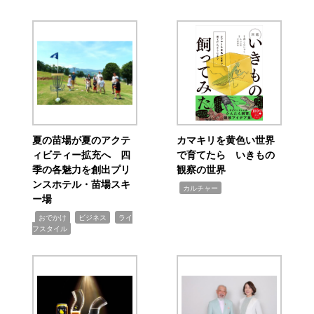
夏の苗場が夏のアクテ
カマキリを黄色い世界
ィビティー拡充へ 四
で育てたら いきもの
季の各魅力を創出プリ
観察の世界
ンスホテル・苗場スキ
,
カルチャー
ー場
,
,
,
おでかけ
ビジネス
ライ
フスタイル