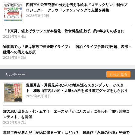
四日市の公害克服の歴史を伝える絵本『スモックリン』制作プ
ロジェクト クラウドファンディングで支援を募集
2026年8月5日
「中東発」値上げラッシュが本格化 飲食料品値上げ、約3年ぶりの多さに
2026年8月4日
物価高でも「夏は家族で長距離ドライブ」 宿泊ドライブ予算4万円超、渋滞・
猛暑への備えも必須
2026年8月3日
カルチャー
もっと見る
豊臣秀吉・秀長兄弟ゆかりの地を巡るスタンプラリーがスター
ト 和歌山市内5カ所・近畿6カ所を巡り限定グッズをもらおう
2026年8月8日
旅の思い出を五・七・五で！ エースが「かばんの日」に合わせ「旅行川柳コ
ンテスト」を開催
2026年8月7日
東野圭吾が選んだ「記憶に残る一文」はどれ？ 最新作『永遠の記憶』発売で