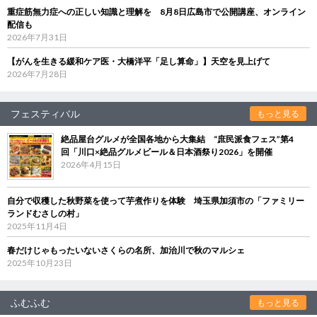
重症筋無力症への正しい知識と理解を 8月8日広島市で公開講座、オンライン
配信も
2026年7月31日
【がんを生きる緩和ケア医・大橋洋平「足し算命」】天空を見上げて
2026年7月28日
フェスティバル
もっと見る
絶品屋台グルメが全国各地から大集結 “庶民派食フェス”第4
回「川口×絶品グルメビール＆日本酒祭り2026」を開催
2026年4月15日
自分で収穫した秋野菜を使って芋煮作りを体験 埼玉県加須市の「ファミリー
ランドむさしの村」
2025年11月4日
春だけじゃもったいないさくらの名所、加治川で秋のマルシェ
2025年10月23日
ふむふむ
もっと見る