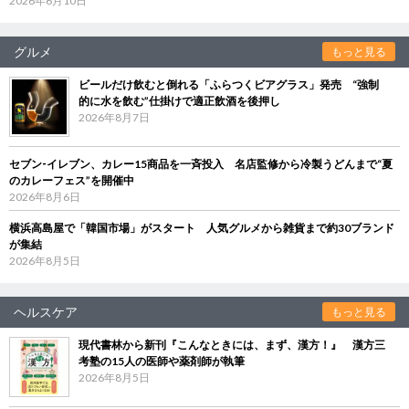
2026年6月10日
グルメ
もっと見る
ビールだけ飲むと倒れる「ふらつくビアグラス」発売 “強制
的に水を飲む”仕掛けで適正飲酒を後押し
2026年8月7日
セブン‐イレブン、カレー15商品を一斉投入 名店監修から冷製うどんまで“夏
のカレーフェス”を開催中
2026年8月6日
横浜高島屋で「韓国市場」がスタート 人気グルメから雑貨まで約30ブランド
が集結
2026年8月5日
ヘルスケア
もっと見る
現代書林から新刊『こんなときには、まず、漢方！』 漢方三
考塾の15人の医師や薬剤師が執筆
2026年8月5日