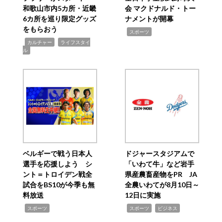
和歌山市内5カ所・近畿
会 マクドナルド・トー
6カ所を巡り限定グッズ
ナメントが開幕
をもらおう
,
スポーツ
,
,
カルチャー
ライフスタイ
ル
ベルギーで戦う日本人
ドジャースタジアムで
選手を応援しよう シ
「いわて牛」など岩手
ント＝トロイデン戦全
県産農畜産物をPR JA
試合をBS10が今季も無
全農いわてが8月10日～
料放送
12日に実施
,
,
,
スポーツ
スポーツ
ビジネス