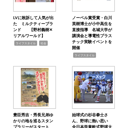
LVに敗訴して人気が出
ノーベル賞受賞・白川
た ミルクティーブラ
英樹博士が小中高生を
ンド 【野村義樹✕
直接指導 名城大学が
リアルワールド】
講演会と導電性プラス
チック実験イベントを
,
,
ライフスタイル
社会
開催
,
ライフスタイル
豊臣秀吉・秀長兄弟ゆ
始球式の杉谷拳士さ
かりの地を巡るスタン
ん、野球に熱い思い
プラリーがスタート
全日本学童軟式野球大