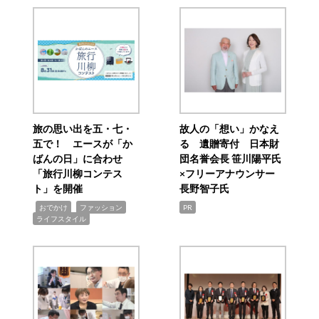
旅の思い出を五・七・
故人の「想い」かなえ
五で！ エースが「か
る 遺贈寄付 日本財
ばんの日」に合わせ
団名誉会長 笹川陽平氏
「旅行川柳コンテス
×フリーアナウンサー
ト」を開催
長野智子氏
,
,
,
おでかけ
ファッション
PR
ライフスタイル