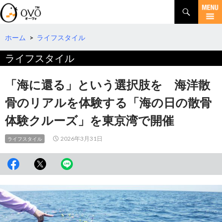
検
索
コ
ン
テ
ホーム
>
ライフスタイル
ン
ライフスタイル
ツ
へ
移
「海に還る」という選択肢を 海洋散
動
骨のリアルを体験する「海の日の散骨
体験クルーズ」を東京湾で開催
2026年3月31日
ライフスタイル