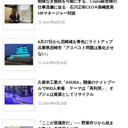
制限なき挑戦を可能にする、Copia経営陣の
仕事流儀に迫る 石川正和CEO✕高嶋恵美
HRマネージャー対談
2025年6月2日
6月27日から尼崎城を青色にライトアップ
兵庫県尼崎市「アスベスト問題は風化させ
ない」
2025年6月26日
久留米工業大「ASURA」開催のナイトプー
ルで800人来場 テーマは「再利用」、オ
ブジェは資源としてリサイクル
2025年9月18日
「ここが居場所だ」—— 野菜作りから始ま