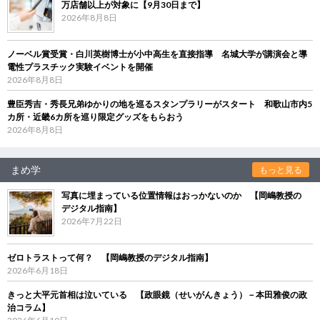
万店舗以上が対象に【9月30日まで】
2026年8月8日
ノーベル賞受賞・白川英樹博士が小中高生を直接指導 名城大学が講演会と導
電性プラスチック実験イベントを開催
2026年8月8日
豊臣秀吉・秀長兄弟ゆかりの地を巡るスタンプラリーがスタート 和歌山市内5
カ所・近畿6カ所を巡り限定グッズをもらおう
2026年8月8日
まめ学
もっと見る
写真に埋まっている位置情報はおっかないのか 【岡嶋教授の
デジタル指南】
2026年7月22日
ゼロトラストって何？ 【岡嶋教授のデジタル指南】
2026年6月18日
きっと大平元首相は泣いている 【政眼鏡（せいがんきょう）－本田雅俊の政
治コラム】