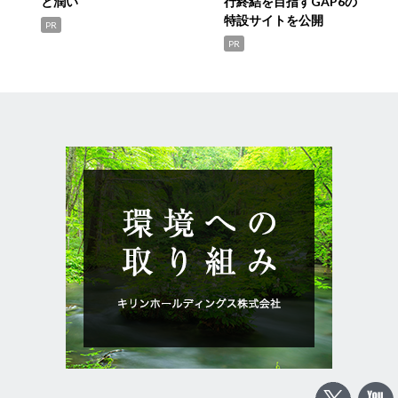
と潤い
行終結を目指すGAP6の
特設サイトを公開
PR
PR