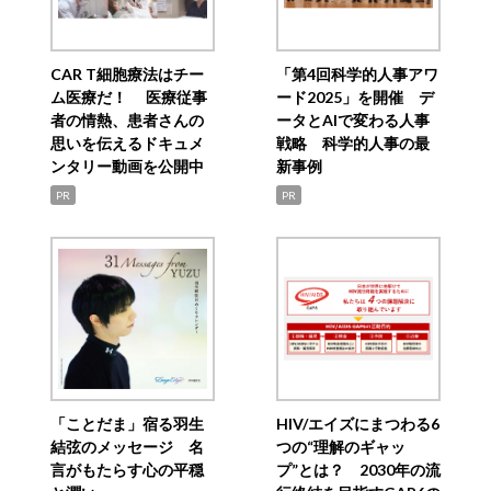
CAR T細胞療法はチー
「第4回科学的人事アワ
ム医療だ！ 医療従事
ード2025」を開催 デ
者の情熱、患者さんの
ータとAIで変わる人事
思いを伝えるドキュメ
戦略 科学的人事の最
ンタリー動画を公開中
新事例
PR
PR
「ことだま」宿る羽生
HIV/エイズにまつわる6
結弦のメッセージ 名
つの“理解のギャッ
言がもたらす心の平穏
プ”とは？ 2030年の流