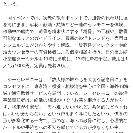
という。
同イベントでは、実際の散骨ポイントで、遺骨の代わりに塩
を海にまき、献花・献酒・黙祷など一連のセレモニーを体験。
移動中の船内で、遺骨を粉末状にする「粉骨」の工程や、散骨
可能なエリアのガイドライン、最新の終活トレンドを、専門コ
ンシェルジュが分かりやすく解説。一級葬祭ディレクターや終
活カウンセラーの有資格者による個別相談も行う。日の出ふ頭
小型船ターミナルを11時に出航し、13時に帰港予定。費用は1
人1万1000円。定員は先着20人。
シーセレモニーは、「故人様の旅立ちを大切な記念日に」を
コンセプトに、東京湾・横浜・相模湾を中心に全国・海外48海
域で海洋散骨サービスを展開している。シーセレモニーの終活
事業責任者は、終活の相談の中で「お墓を継承する人がおら
ず、将来が不安だ」「海へ還りたいけれど、具体的にどうすれ
ばいいか分からない」という声を多く耳にしたという。供養の
形が多様化する一方で、形のない海への散骨に対し、心理的な
ハードルや手続きへの不安を感じている方が少なくない中、一