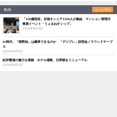
動画
もっと見る
「100歳現役」目指すシニア1500人が集結 マンション管理代
務員イベント「うぇるねすシップ」
2026年8月4日
AI時代、「暗黙知」は継承できるのか 「デジブレ」説明会／ラウンドテーブ
ル
2026年8月3日
紀伊勝浦の魅力を堪能 ホテル浦島、日昇館をリニューアル
2026年8月3日