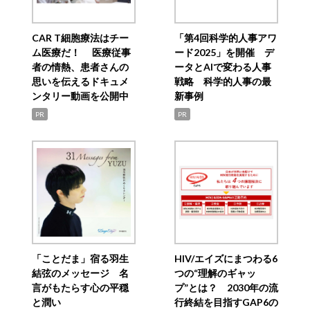
CAR T細胞療法はチー
「第4回科学的人事アワ
ム医療だ！ 医療従事
ード2025」を開催 デ
者の情熱、患者さんの
ータとAIで変わる人事
思いを伝えるドキュメ
戦略 科学的人事の最
ンタリー動画を公開中
新事例
PR
PR
「ことだま」宿る羽生
HIV/エイズにまつわる6
結弦のメッセージ 名
つの“理解のギャッ
言がもたらす心の平穏
プ”とは？ 2030年の流
と潤い
行終結を目指すGAP6の