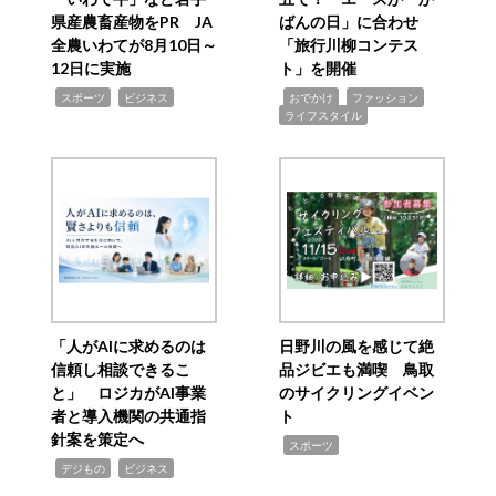
県産農畜産物をPR JA
ばんの日」に合わせ
全農いわてが8月10日～
「旅行川柳コンテス
12日に実施
ト」を開催
,
,
,
,
,
スポーツ
ビジネス
おでかけ
ファッション
ライフスタイル
「人がAIに求めるのは
日野川の風を感じて絶
信頼し相談できるこ
品ジビエも満喫 鳥取
と」 ロジカがAI事業
のサイクリングイベン
者と導入機関の共通指
ト
針案を策定へ
,
スポーツ
,
,
デジもの
ビジネス