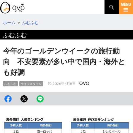
検
索
コ
ン
テ
ホーム
>
ふむふむ
ン
ふむふむ
ツ
へ
移
今年のゴールデンウイークの旅行動
動
向 不安要素が多い中で国内・海外と
も好調
OVO
2026年4月8日
ふむふむ
ライフスタイル