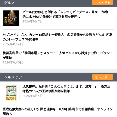
グルメ
もっと見る
ビールだけ飲むと倒れる「ふらつくビアグラス」発売 “強制
的に水を飲む”仕掛けで適正飲酒を後押し
2026年8月7日
セブン‐イレブン、カレー15商品を一斉投入 名店監修から冷製うどんまで“夏
のカレーフェス”を開催中
2026年8月6日
横浜高島屋で「韓国市場」がスタート 人気グルメから雑貨まで約30ブランド
が集結
2026年8月5日
ヘルスケア
もっと見る
現代書林から新刊『こんなときには、まず、漢方！』 漢方三
考塾の15人の医師や薬剤師が執筆
2026年8月5日
重症筋無力症への正しい知識と理解を 8月8日広島市で公開講座、オンライン
配信も