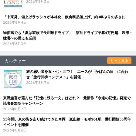
2026年8月5日
「中東発」値上げラッシュが本格化 飲食料品値上げ、約3年ぶりの多さに
2026年8月4日
物価高でも「夏は家族で長距離ドライブ」 宿泊ドライブ予算4万円超、渋滞・
猛暑への備えも必須
2026年8月3日
カルチャー
もっと見る
旅の思い出を五・七・五で！ エースが「かばんの日」に合わ
せ「旅行川柳コンテスト」を開催
2026年8月7日
東野圭吾が選んだ「記憶に残る一文」はどれ？ 最新作『永遠の記憶』発売で
読者参加型キャンペーン
2026年8月7日
55年間、京の街を走り続けてきた車両 嵐山線・モボ301形、運行開始55周年
イベントを開催
2026年8月6日