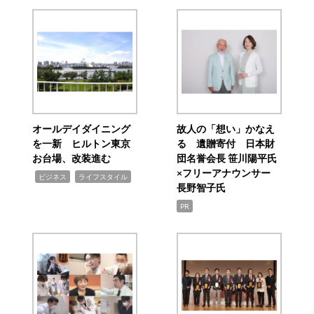
オールデイダイニング
故人の「想い」かなえ
を一新 ヒルトン東京
る 遺贈寄付 日本財
お台場、改装進む
団名誉会長 笹川陽平氏
×フリーアナウンサー
,
,
ビジネス
ライフスタイル
長野智子氏
PR