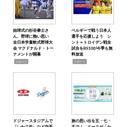
始球式の杉谷拳士さ
ベルギーで戦う日本人
ん、野球に熱い思い
選手を応援しよう シ
全日本学童軟式野球大
ント＝トロイデン戦全
会 マクドナルド・トー
試合をBS10が今季も無
ナメントが開幕
料放送
,
,
スポーツ
スポーツ
ドジャースタジアムで
旅の思い出を五・七・
「いわて牛」など岩手
五で！ エースが「か