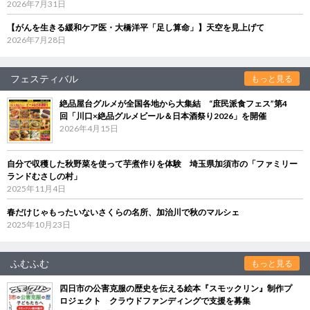
2026年7月31日
【がんを生きる緩和ケア医・大橋洋平「足し算命」】天空を見上げて
2026年7月28日
フェスティバル
もっと見る
絶品屋台グルメが全国各地から大集結 “庶民派食フェス”第4
回「川口×絶品グルメビール＆日本酒祭り2026」を開催
2026年4月15日
自分で収穫した秋野菜を使って芋煮作りを体験 埼玉県加須市の「ファミリー
ランドむさしの村」
2025年11月4日
春だけじゃもったいないさくらの名所、加治川で秋のマルシェ
2025年10月23日
ふむふむ
もっと見る
四日市の公害克服の歴史を伝える絵本『スモックリン』制作プ
ロジェクト クラウドファンディングで支援を募集