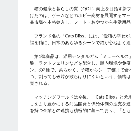
猫の健康と暮らしの質（QOL）向上を目指す新ブラン
げたのは、ゲームなどのホビー商材を展開するマッ
品市場へ本格参入し、フード・おやつから生活用品
ブランド名の「Cats Bliss」には、“愛猫の
福を軸に、日常のあらゆるシーンで猫が心地よく過
第1弾商品は、猫用デンタルガム「ミューヘルス」
酸、ラクトフェリンなどを配合し、腸内環境や免疫
ン」の3種で、柔らかく、子猫からシニア猫まで食
つ、割っても破片が散らばりにくいという。価格は3
売される。
マッチングワールドは今後、「Cats Bliss」と
しをより豊かにする商品開発と供給体制の拡充を進
を持つ企業との連携も積極的に募っており、「とも