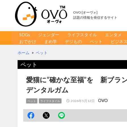
OVO [オーヴォ]
話題の情報を発信するサイト
コンテンツへ移動
検
SDGs
ジェンダー
ライフスタイル
エンタメ
索
おでかけ
まめ学
デジもの
ペット
ビジネ
ホーム
>
ペット
ペット
愛猫に“確かな至福”を 新ブランド
デンタルガム
OVO
2026年5月12日
ペット
ライフスタイル