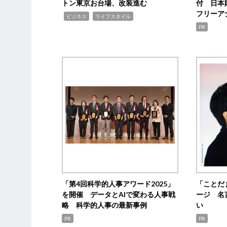
トン東京お台場、改装進む
付 日本
フリーア
,
,
ビジネス
ライフスタイル
PR
「第4回科学的人事アワード2025」
「ことだ
を開催 データとAIで変わる人事戦
ージ 名
略 科学的人事の最新事例
い
PR
PR