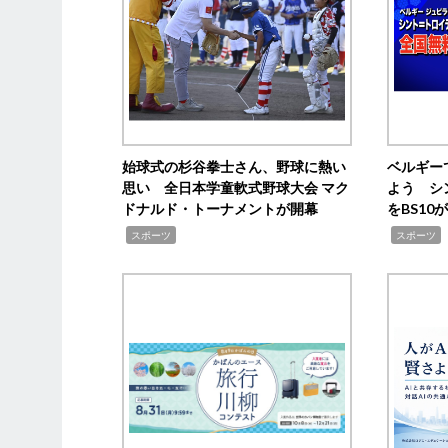
始球式の杉谷拳士さん、野球に熱い
ベルギー
思い 全日本学童軟式野球大会 マク
よう シ
ドナルド・トーナメントが開幕
をBS1
,
,
スポーツ
スポーツ