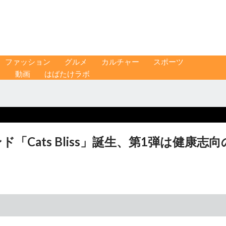
ファッション
グルメ
カルチャー
スポーツ
ス
動画
はばたけラボ
「Cats Bliss」誕生、第1弾は健康志向