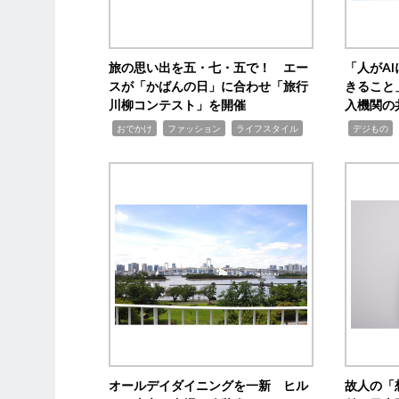
旅の思い出を五・七・五で！ エー
「人がA
スが「かばんの日」に合わせ「旅行
きること
川柳コンテスト」を開催
入機関の
,
,
,
,
,
おでかけ
ファッション
ライフスタイル
デジもの
オールデイダイニングを一新 ヒル
故人の「