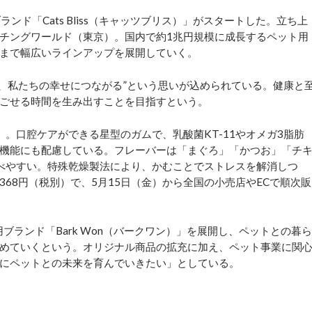
ド「Cats Bliss（キャッツブリス）」がスタートした。立ち上
チングワールド（東京）。国内で約1兆円規模に成長するペット用
まで幅広いラインアップを展開していく。
幸せが、私たちの幸せにつながる”という思いが込められている。健康と
ごせる時間を生み出すことを目指すという。
。口腔ケアができる星型のガムで、乳酸菌KT-11やオメガ3脂肪
機能にも配慮している。フレーバーは「まぐろ」「かつお」「チ
べやすい。特殊乾燥製法により、かむことでストレスを解消しつ
68円（税別）で、5月15日（金）から全国の小売店やECで順次販
犬用ブランド「Bark Won（バークワン）」を展開し、ペットとの暮ら
めていくという。オリジナル商品の拡充に加え、ペット事業に関
にペットとの未来を育んでいきたい」としている。