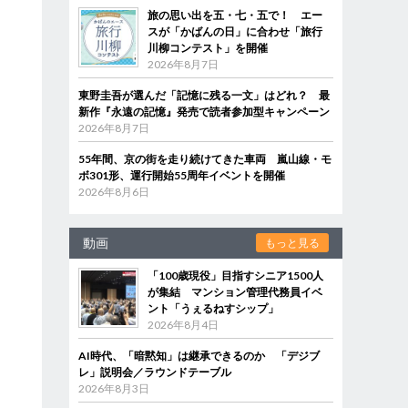
旅の思い出を五・七・五で！ エー
スが「かばんの日」に合わせ「旅行
川柳コンテスト」を開催
2026年8月7日
東野圭吾が選んだ「記憶に残る一文」はどれ？ 最
新作『永遠の記憶』発売で読者参加型キャンペーン
2026年8月7日
55年間、京の街を走り続けてきた車両 嵐山線・モ
ボ301形、運行開始55周年イベントを開催
2026年8月6日
動画
もっと見る
「100歳現役」目指すシニア1500人
が集結 マンション管理代務員イベ
ント「うぇるねすシップ」
2026年8月4日
AI時代、「暗黙知」は継承できるのか 「デジブ
レ」説明会／ラウンドテーブル
2026年8月3日