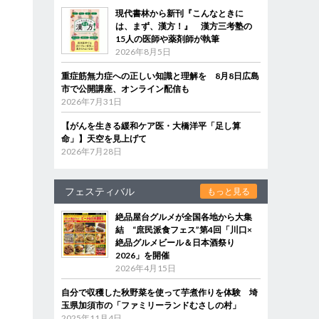
現代書林から新刊『こんなときに
は、まず、漢方！』 漢方三考塾の
15人の医師や薬剤師が執筆
2026年8月5日
重症筋無力症への正しい知識と理解を 8月8日広島
市で公開講座、オンライン配信も
2026年7月31日
【がんを生きる緩和ケア医・大橋洋平「足し算
命」】天空を見上げて
2026年7月28日
フェスティバル
もっと見る
絶品屋台グルメが全国各地から大集
結 “庶民派食フェス”第4回「川口×
絶品グルメビール＆日本酒祭り
2026」を開催
2026年4月15日
自分で収穫した秋野菜を使って芋煮作りを体験 埼
玉県加須市の「ファミリーランドむさしの村」
2025年11月4日