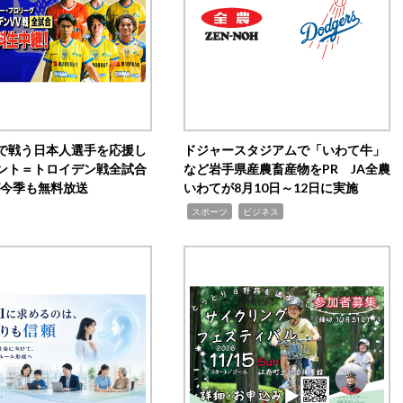
で戦う日本人選手を応援し
ドジャースタジアムで「いわて牛」
ント＝トロイデン戦全試合
など岩手県産農畜産物をPR JA全農
0が今季も無料放送
いわてが8月10日～12日に実施
,
,
スポーツ
ビジネス