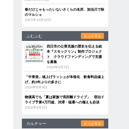
春だけじゃもったいないさくらの名所、加治川で秋
のマルシェ
2025年10月23日
ふむふむ
もっと見る
四日市の公害克服の歴史を伝える絵
本『スモックリン』制作プロジェク
ト クラウドファンディングで支援
を募集
2026年8月5日
「中東発」値上げラッシュが本格化 飲食料品値上
げ、約3年ぶりの多さに
2026年8月4日
物価高でも「夏は家族で長距離ドライブ」 宿泊ド
ライブ予算4万円超、渋滞・猛暑への備えも必須
2026年8月3日
カルチャー
もっと見る