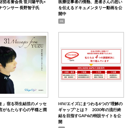
財団名誉会長 笹川陽平氏×
医療従事者の情熱、患者さんの思い
ナウンサー 長野智子氏
を伝えるドキュメンタリー動画を公
開中
PR
ま」宿る羽生結弦のメッセ
HIV/エイズにまつわる6つの“理解の
言がもたらす心の平穏と潤
ギャップ”とは？ 2030年の流行終
結を目指すGAP6の特設サイトを公
開