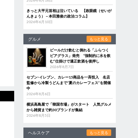
2026年6月18日
きっと大平元首相は泣いている 【政眼鏡（せいが
んきょう）－本田雅俊の政治コラム】
2026年6月10日
グルメ
もっと見る
ビールだけ飲むと倒れる「ふらつく
ビアグラス」発売 “強制的に水を飲
む”仕掛けで適正飲酒を後押し
2026年8月7日
セブン‐イレブン、カレー15商品を一斉投入 名店
監修から冷製うどんまで“夏のカレーフェス”を開催
中
2026年8月6日
横浜高島屋で「韓国市場」がスタート 人気グルメ
から雑貨まで約30ブランドが集結
2026年8月5日
ヘルスケア
もっと見る