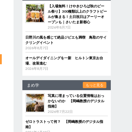
【入場無料！けやきひろば秋のビー
ル祭り】300種類以上のクラフトビー
ルが集まる！土日祝日はアーリーオ
ープンも｜さいたま新都心
2026年8月7日
日野川の風を感じて絶品ジビエも満喫 鳥取のサイ
クリングイベント
2026年8月7日
オールデイダイニングを一新 ヒルトン東京お台
場、改装進む
2026年8月7日
まめ学
もっと見る
写真に埋まっている位置情報はおっ
かないのか 【岡嶋教授のデジタル
指南】
2026年7月22日
ゼロトラストって何？ 【岡嶋教授のデジタル指
南】