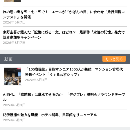
旅の思い出を五・七・五で！ エースが「かばんの日」に合わせ「旅行川柳コ
ンテスト」を開催
2026年8月7日
東野圭吾が選んだ「記憶に残る一文」はどれ？ 最新作『永遠の記憶』発売で
読者参加型キャンペーン
2026年8月7日
動画
もっと見る
「100歳現役」目指すシニア1500人が集結 マンション管理代
務員イベント「うぇるねすシップ」
2026年8月4日
AI時代、「暗黙知」は継承できるのか 「デジブレ」説明会／ラウンドテーブ
ル
2026年8月3日
紀伊勝浦の魅力を堪能 ホテル浦島、日昇館をリニューアル
2026年8月3日