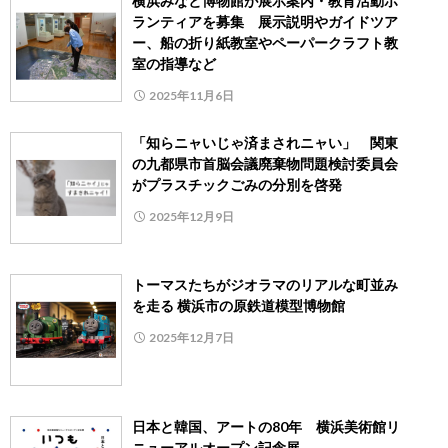
横浜みなと博物館が展示案内・教育活動ボ
ランティアを募集 展示説明やガイドツア
ー、船の折り紙教室やペーパークラフト教
室の指導など
2025年11月6日
「知らニャいじゃ済まされニャい」 関東
の九都県市首脳会議廃棄物問題検討委員会
がプラスチックごみの分別を啓発
2025年12月9日
トーマスたちがジオラマのリアルな町並み
を走る 横浜市の原鉄道模型博物館
2025年12月7日
日本と韓国、アートの80年 横浜美術館リ
ニューアルオープン記念展