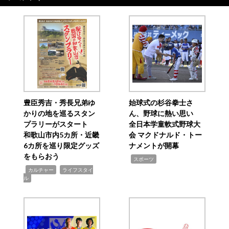
豊臣秀吉・秀長兄弟ゆ
始球式の杉谷拳士さ
かりの地を巡るスタン
ん、野球に熱い思い
プラリーがスタート
全日本学童軟式野球大
和歌山市内5カ所・近畿
会 マクドナルド・トー
6カ所を巡り限定グッズ
ナメントが開幕
をもらおう
,
スポーツ
,
,
カルチャー
ライフスタイ
ル