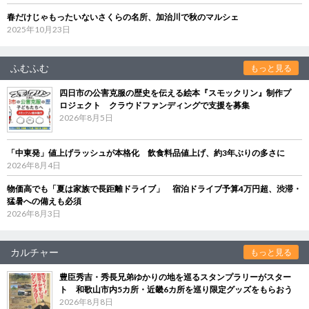
春だけじゃもったいないさくらの名所、加治川で秋のマルシェ
2025年10月23日
ふむふむ
もっと見る
四日市の公害克服の歴史を伝える絵本『スモックリン』制作プ
ロジェクト クラウドファンディングで支援を募集
2026年8月5日
「中東発」値上げラッシュが本格化 飲食料品値上げ、約3年ぶりの多さに
2026年8月4日
物価高でも「夏は家族で長距離ドライブ」 宿泊ドライブ予算4万円超、渋滞・
猛暑への備えも必須
2026年8月3日
カルチャー
もっと見る
豊臣秀吉・秀長兄弟ゆかりの地を巡るスタンプラリーがスター
ト 和歌山市内5カ所・近畿6カ所を巡り限定グッズをもらおう
2026年8月8日