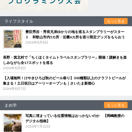
ライフスタイル
もっと見る
豊臣秀吉・秀長兄弟ゆかりの地を巡るスタンプラリーがスター
ト 和歌山市内5カ所・近畿6カ所を巡り限定グッズをもらおう
2026年8月8日
長野・筑北村で「ちくほくタイムトラベルスタンプラリー」開催！謎解きを楽
しみながら全17スポットを巡る
2026年8月8日
【入場無料！けやきひろば秋のビール祭り】300種類以上のクラフトビールが
集まる！土日祝日はアーリーオープンも｜さいたま新都心
2026年8月7日
まめ学
もっと見る
写真に埋まっている位置情報はおっかないのか 【岡嶋教授の
デジタル指南】
2026年7月22日