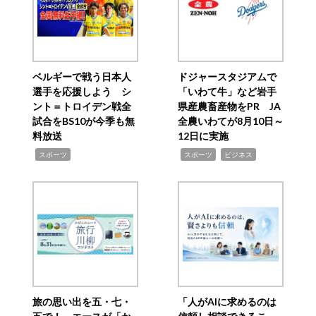
ベルギーで戦う日本人
ドジャースタジアムで
選手を応援しよう シ
「いわて牛」など岩手
ント＝トロイデン戦全
県産農畜産物をPR JA
試合をBS10が今季も無
全農いわてが8月10日～
料放送
12日に実施
,
,
,
スポーツ
スポーツ
ビジネス
旅の思い出を五・七・
「人がAIに求めるのは