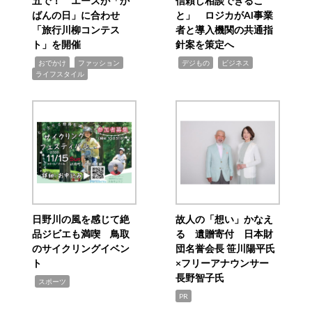
五で！ エースが「か
信頼し相談できるこ
ばんの日」に合わせ
と」 ロジカがAI事業
「旅行川柳コンテス
者と導入機関の共通指
ト」を開催
針案を策定へ
,
,
,
,
,
おでかけ
ファッション
デジもの
ビジネス
ライフスタイル
日野川の風を感じて絶
故人の「想い」かなえ
品ジビエも満喫 鳥取
る 遺贈寄付 日本財
のサイクリングイベン
団名誉会長 笹川陽平氏
ト
×フリーアナウンサー
長野智子氏
,
スポーツ
PR