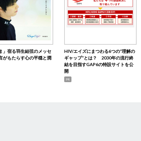
ま」宿る羽生結弦のメッセ
HIV/エイズにまつわる6つの“理解の
言がもたらす心の平穏と潤
ギャップ”とは？ 2030年の流行終
結を目指すGAP6の特設サイトを公
開
PR