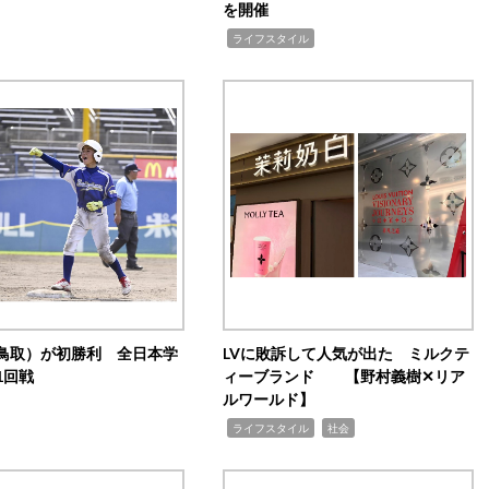
を開催
,
ライフスタイル
鳥取）が初勝利 全日本学
LVに敗訴して人気が出た ミルクテ
1回戦
ィーブランド 【野村義樹✕リア
ルワールド】
,
,
ライフスタイル
社会