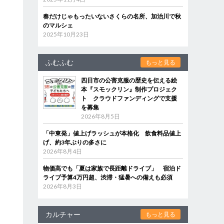
春だけじゃもったいないさくらの名所、加治川で秋
のマルシェ
2025年10月23日
ふむふむ
もっと見る
四日市の公害克服の歴史を伝える絵
本『スモックリン』制作プロジェク
ト クラウドファンディングで支援
を募集
2026年8月5日
「中東発」値上げラッシュが本格化 飲食料品値上
げ、約3年ぶりの多さに
2026年8月4日
物価高でも「夏は家族で長距離ドライブ」 宿泊ド
ライブ予算4万円超、渋滞・猛暑への備えも必須
2026年8月3日
カルチャー
もっと見る