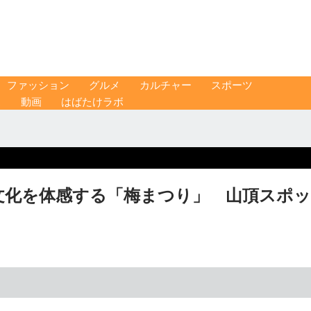
ファッション
グルメ
カルチャー
スポーツ
ス
動画
はばたけラボ
文化を体感する「梅まつり」 山頂スポッ