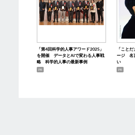
「第4回科学的人事アワード2025」
「ことだ
を開催 データとAIで変わる人事戦
ージ 名
略 科学的人事の最新事例
い
PR
PR