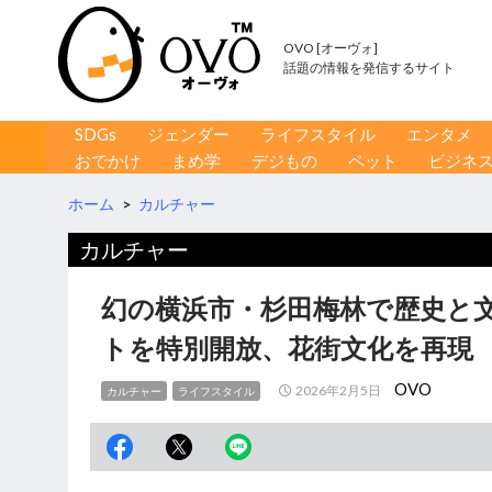
OVO [オーヴォ]
話題の情報を発信するサイト
コンテンツへ移動
検
SDGs
ジェンダー
ライフスタイル
エンタメ
索
おでかけ
まめ学
デジもの
ペット
ビジネ
ホーム
>
カルチャー
カルチャー
幻の横浜市・杉田梅林で歴史と
トを特別開放、花街文化を再現
OVO
2026年2月5日
カルチャー
ライフスタイル