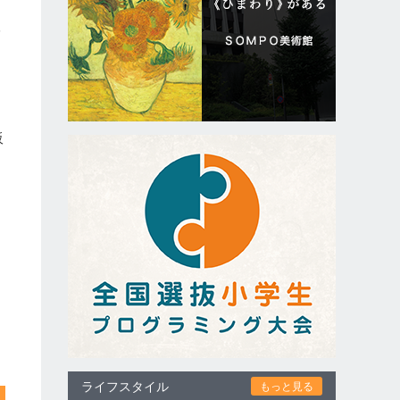
描
る
、
販
ライフスタイル
もっと見る