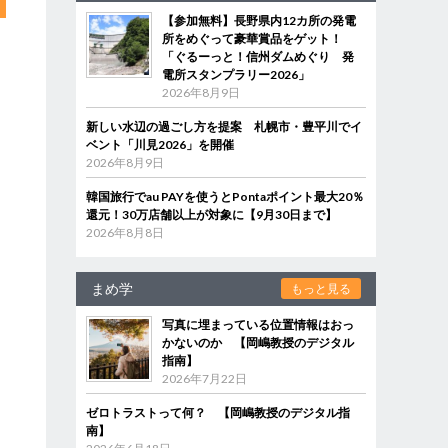
【参加無料】長野県内12カ所の発電
所をめぐって豪華賞品をゲット！
「ぐるーっと！信州ダムめぐり 発
電所スタンプラリー2026」
2026年8月9日
新しい水辺の過ごし方を提案 札幌市・豊平川でイ
ベント「川見2026」を開催
2026年8月9日
韓国旅行でau PAYを使うとPontaポイント最大20％
還元！30万店舗以上が対象に【9月30日まで】
2026年8月8日
まめ学
もっと見る
写真に埋まっている位置情報はおっ
かないのか 【岡嶋教授のデジタル
指南】
2026年7月22日
ゼロトラストって何？ 【岡嶋教授のデジタル指
南】