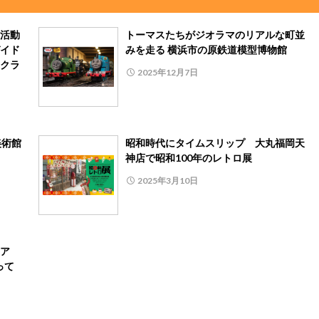
活動
トーマスたちがジオラマのリアルな町並
イド
みを走る 横浜市の原鉄道模型博物館
クラ
2025年12月7日
美術館
昭和時代にタイムスリップ 大丸福岡天
神店で昭和100年のレトロ展
2025年3月10日
ア
って