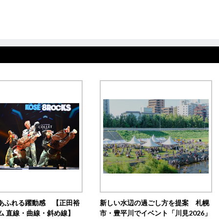
あふれる躍動感 【正田裕
新しい水辺の過ごし方を提案 札幌
ム 直線・曲線・斜め線】
市・豊平川でイベント「川見2026」