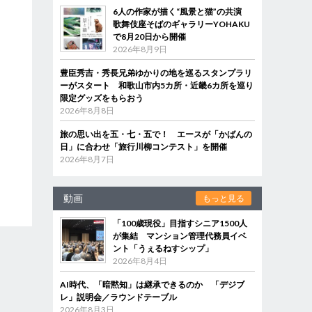
6人の作家が描く“風景と猫”の共演
歌舞伎座そばのギャラリーYOHAKU
で8月20日から開催
2026年8月9日
豊臣秀吉・秀長兄弟ゆかりの地を巡るスタンプラリ
ーがスタート 和歌山市内5カ所・近畿6カ所を巡り
限定グッズをもらおう
2026年8月8日
旅の思い出を五・七・五で！ エースが「かばんの
日」に合わせ「旅行川柳コンテスト」を開催
2026年8月7日
動画
もっと見る
「100歳現役」目指すシニア1500人
が集結 マンション管理代務員イベ
ント「うぇるねすシップ」
2026年8月4日
AI時代、「暗黙知」は継承できるのか 「デジブ
レ」説明会／ラウンドテーブル
2026年8月3日