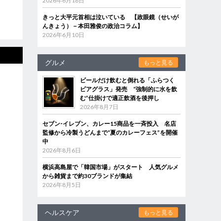
2026年6月18日
きっと大平元首相は泣いている 【政眼鏡（せいが
んきょう）－本田雅俊の政治コラム】
2026年6月10日
グルメ
もっと見る
ビールだけ飲むと倒れる「ふらつく
ビアグラス」発売 “強制的に水を飲
む”仕掛けで適正飲酒を後押し
2026年8月7日
セブン‐イレブン、カレー15商品を一斉投入 名店
監修から冷製うどんまで“夏のカレーフェス”を開催
中
2026年8月6日
横浜高島屋で「韓国市場」がスタート 人気グルメ
から雑貨まで約30ブランドが集結
2026年8月5日
ヘルスケア
もっと見る