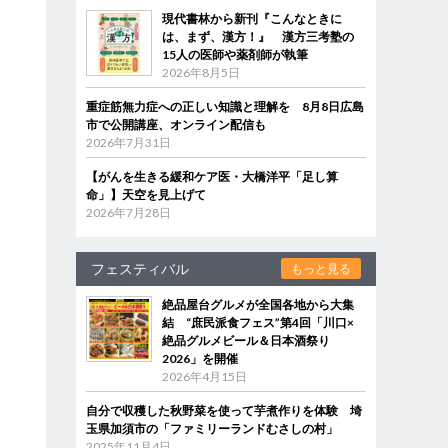
現代書林から新刊『こんなときに
は、まず、漢方！』 漢方三考塾の
15人の医師や薬剤師が執筆
2026年8月5日
重症筋無力症への正しい知識と理解を 8月8日広島
市で公開講座、オンライン配信も
2026年7月31日
【がんを生きる緩和ケア医・大橋洋平「足し算
命」】天空を見上げて
2026年7月28日
フェスティバル
もっと見る
絶品屋台グルメが全国各地から大集
結 “庶民派食フェス”第4回「川口×
絶品グルメビール＆日本酒祭り
2026」を開催
2026年4月15日
自分で収穫した秋野菜を使って芋煮作りを体験 埼
玉県加須市の「ファミリーランドむさしの村」
2025年11月4日