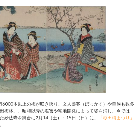
6000本以上の梅が咲き誇り、文人墨客（ぼっかく）や皇族も数
田梅林」。昭和以降の塩害や宅地開発によって姿を消し、今では
妙法寺を舞台に2月14（土）・15日（日）に、
「杉田梅まつり
。