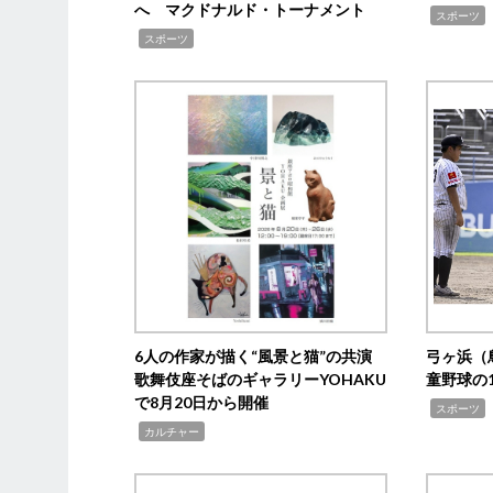
へ マクドナルド・トーナメント
,
スポーツ
,
スポーツ
6人の作家が描く“風景と猫”の共演
弓ヶ浜（
歌舞伎座そばのギャラリーYOHAKU
童野球の
で8月20日から開催
,
スポーツ
,
カルチャー