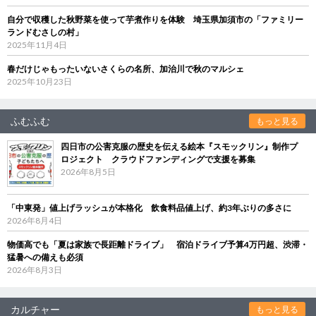
自分で収穫した秋野菜を使って芋煮作りを体験 埼玉県加須市の「ファミリー
ランドむさしの村」
2025年11月4日
春だけじゃもったいないさくらの名所、加治川で秋のマルシェ
2025年10月23日
ふむふむ
もっと見る
四日市の公害克服の歴史を伝える絵本『スモックリン』制作プ
ロジェクト クラウドファンディングで支援を募集
2026年8月5日
「中東発」値上げラッシュが本格化 飲食料品値上げ、約3年ぶりの多さに
2026年8月4日
物価高でも「夏は家族で長距離ドライブ」 宿泊ドライブ予算4万円超、渋滞・
猛暑への備えも必須
2026年8月3日
カルチャー
もっと見る