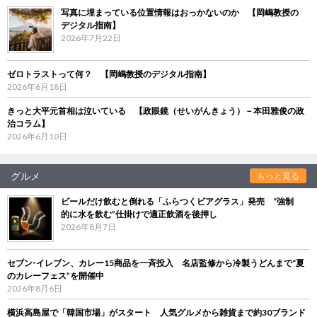
写真に埋まっている位置情報はおっかないのか 【岡嶋教授の
デジタル指南】
2026年7月22日
ゼロトラストって何？ 【岡嶋教授のデジタル指南】
2026年6月18日
きっと大平元首相は泣いている 【政眼鏡（せいがんきょう）－本田雅俊の政
治コラム】
2026年6月10日
グルメ
もっと見る
ビールだけ飲むと倒れる「ふらつくビアグラス」発売 “強制
的に水を飲む”仕掛けで適正飲酒を後押し
2026年8月7日
セブン‐イレブン、カレー15商品を一斉投入 名店監修から冷製うどんまで“夏
のカレーフェス”を開催中
2026年8月6日
横浜高島屋で「韓国市場」がスタート 人気グルメから雑貨まで約30ブランド