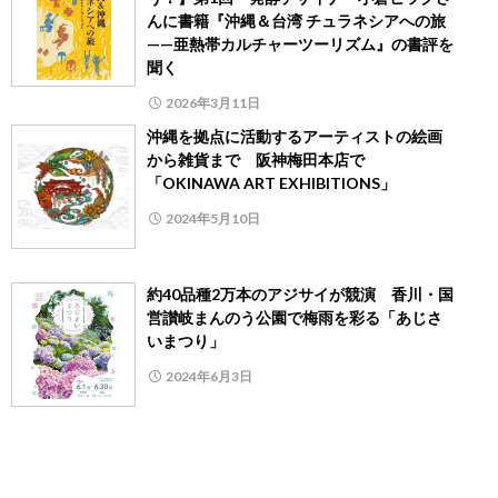
んに書籍『沖縄＆台湾 チュラネシアへの旅
——亜熱帯カルチャーツーリズム』の書評を
聞く
2026年3月11日
沖縄を拠点に活動するアーティストの絵画
から雑貨まで 阪神梅田本店で
「OKINAWA ART EXHIBITIONS」
2024年5月10日
約40品種2万本のアジサイが競演 香川・国
営讃岐まんのう公園で梅雨を彩る「あじさ
いまつり」
2024年6月3日