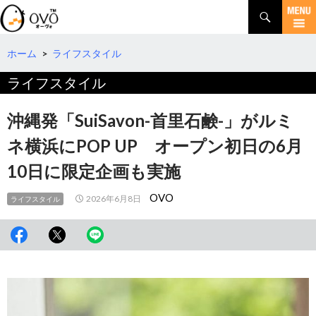
検
索
コ
ン
テ
ホーム
>
ライフスタイル
ン
ライフスタイル
ツ
へ
移
沖縄発「SuiSavon-首里石鹸-」がルミ
動
ネ横浜にPOP UP オープン初日の6月
10日に限定企画も実施
OVO
2026年6月8日
ライフスタイル