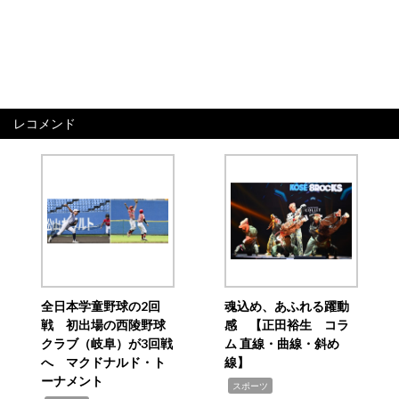
レコメンド
全日本学童野球の2回
魂込め、あふれる躍動
戦 初出場の西陵野球
感 【正田裕生 コラ
クラブ（岐阜）が3回戦
ム 直線・曲線・斜め
へ マクドナルド・ト
線】
ーナメント
,
スポーツ