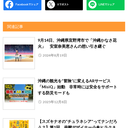
関連記事
9月14日、沖縄県宜野湾市で「沖縄かなさ花
火」 安室奈美恵さんの想い引き継ぐ
2024年8月19日
沖縄の観光を“冒険”に変えるARサービス
「MisiQ」始動 非常時には安全をサポート
する防災モードも
2025年12月8日
【スズキナオの“チュラネシア”ってナンだろ
う？】第1回 発酵デザイナー小倉ヒラクさ