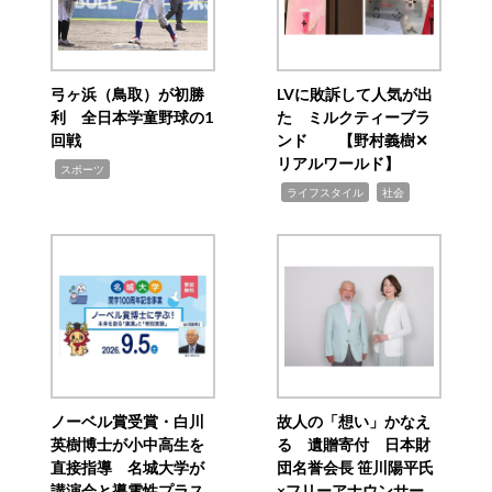
弓ヶ浜（鳥取）が初勝
LVに敗訴して人気が出
利 全日本学童野球の1
た ミルクティーブラ
回戦
ンド 【野村義樹✕
リアルワールド】
,
スポーツ
,
,
ライフスタイル
社会
ノーベル賞受賞・白川
故人の「想い」かなえ
英樹博士が小中高生を
る 遺贈寄付 日本財
直接指導 名城大学が
団名誉会長 笹川陽平氏
講演会と導電性プラス
×フリーアナウンサー