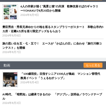
6人の作家が描く“風景と猫”の共演 歌舞伎座そばのギャラリ
ーYOHAKUで8月20日から開催
2026年8月9日
豊臣秀吉・秀長兄弟ゆかりの地を巡るスタンプラリーがスタート 和歌山市内5
カ所・近畿6カ所を巡り限定グッズをもらおう
2026年8月8日
旅の思い出を五・七・五で！ エースが「かばんの日」に合わせ「旅行川柳コ
ンテスト」を開催
2026年8月7日
動画
もっと見る
「100歳現役」目指すシニア1500人が集結 マンション管理代
務員イベント「うぇるねすシップ」
2026年8月4日
AI時代、「暗黙知」は継承できるのか 「デジブレ」説明会／ラウンドテーブ
ル
2026年8月3日