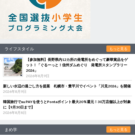
ライフスタイル
もっと見る
【参加無料】長野県内12カ所の発電所をめぐって豪華賞品をゲ
ット！「ぐるーっと！信州ダムめぐり 発電所スタンプラリー
2026」
2026年8月9日
新しい水辺の過ごし方を提案 札幌市・豊平川でイベント「川見2026」を開催
2026年8月9日
韓国旅行でau PAYを使うとPontaポイント最大20％還元！30万店舗以上が対象
に【9月30日まで】
2026年8月8日
まめ学
もっと見る