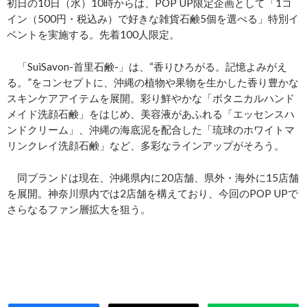
初日の10日（水）10時からは、POP UP限定企画として「1コ
イン（500円・税込み）で好きな雑貨石鹸5個を選べる」特別イ
ベントを実施する。先着100人限定。
「SuiSavon-首里石鹸-」は、“香りひろがる。記憶よみがえ
る。”をコンセプトに、沖縄の植物や果物を生かした香り豊かな
スキンケアアイテムを展開。彩り鮮やかな「ボタニカルハンド
メイド洗顔石鹸」をはじめ、美容液があふれる「エッセンスハ
ンドクリーム」、沖縄の海底泥を配合した「琉球のホワイトマ
リンクレイ洗顔石鹸」など、多彩なラインアップがそろう。
同ブランドは現在、沖縄県内に20店舗、県外・海外に15店舗
を展開。神奈川県内では2店舗を構えており、今回のPOP UPで
さらなるファン層拡大を狙う。