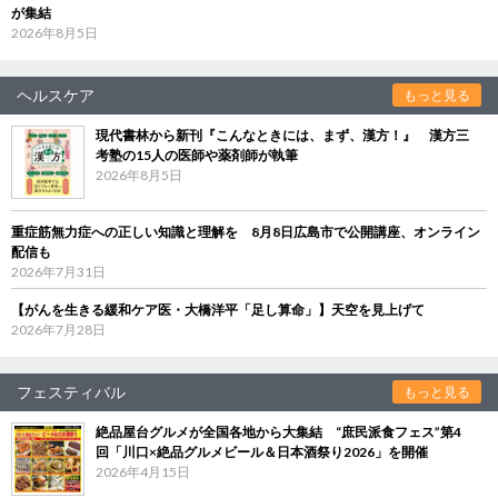
が集結
2026年8月5日
ヘルスケア
もっと見る
現代書林から新刊『こんなときには、まず、漢方！』 漢方三
考塾の15人の医師や薬剤師が執筆
2026年8月5日
重症筋無力症への正しい知識と理解を 8月8日広島市で公開講座、オンライン
配信も
2026年7月31日
【がんを生きる緩和ケア医・大橋洋平「足し算命」】天空を見上げて
2026年7月28日
フェスティバル
もっと見る
絶品屋台グルメが全国各地から大集結 “庶民派食フェス”第4
回「川口×絶品グルメビール＆日本酒祭り2026」を開催
2026年4月15日