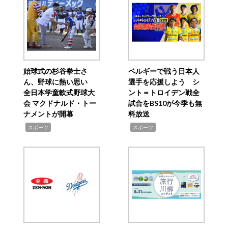
始球式の杉谷拳士さ
ベルギーで戦う日本人
ん、野球に熱い思い
選手を応援しよう シ
全日本学童軟式野球大
ント＝トロイデン戦全
会 マクドナルド・トー
試合をBS10が今季も無
ナメントが開幕
料放送
,
,
スポーツ
スポーツ