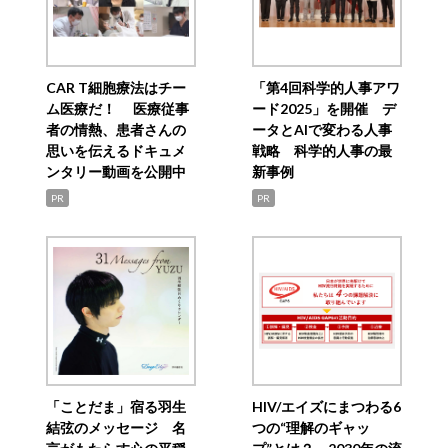
CAR T細胞療法はチー
「第4回科学的人事アワ
ム医療だ！ 医療従事
ード2025」を開催 デ
者の情熱、患者さんの
ータとAIで変わる人事
思いを伝えるドキュメ
戦略 科学的人事の最
ンタリー動画を公開中
新事例
PR
PR
「ことだま」宿る羽生
HIV/エイズにまつわる6
結弦のメッセージ 名
つの“理解のギャッ