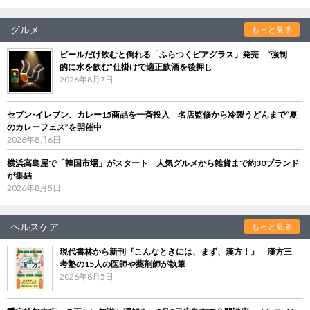
グルメ
もっと見る
ビールだけ飲むと倒れる「ふらつくビアグラス」発売 “強制
的に水を飲む”仕掛けで適正飲酒を後押し
2026年8月7日
セブン‐イレブン、カレー15商品を一斉投入 名店監修から冷製うどんまで“夏
のカレーフェス”を開催中
2026年8月6日
横浜高島屋で「韓国市場」がスタート 人気グルメから雑貨まで約30ブランド
が集結
2026年8月5日
ヘルスケア
もっと見る
現代書林から新刊『こんなときには、まず、漢方！』 漢方三
考塾の15人の医師や薬剤師が執筆
2026年8月5日