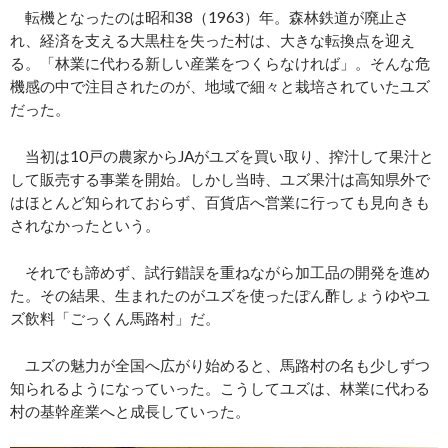
転機となったのは昭和38（1963）年。森林鉄道が廃止さ
れ、経済を支える大黒柱を失った村は、大きな転換点を迎え
る。「林業に代わる新しい産業をつくらなければ」。そんな危
機感の中で注目されたのが、地域で細々と栽培されていたユズ
だった。
当初は10戸の農家からJAがユズを買い取り、搾汁して果汁と
して販売する事業を開始。しかし当時、ユズ果汁は高知県外で
はほとんど知られておらず、百貨店へ営業に行っても見向きも
されなかったという。
それでも諦めず、試行錯誤を重ねながら加工品の開発を進め
た。その結果、生まれたのがユズを使ったぽん酢しょうゆやユ
ズ飲料「ごっくん馬路村」だ。
ユズの魅力が全国へ広がり始めると、馬路村の名も少しずつ
知られるようになっていった。こうしてユズは、林業に代わる
村の基幹産業へと成長していった。