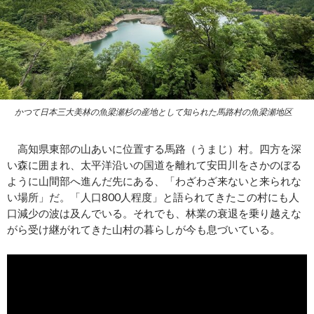
かつて日本三大美林の魚梁瀬杉の産地として知られた馬路村の魚梁瀬地区
高知県東部の山あいに位置する馬路（うまじ）村。四方を深
い森に囲まれ、太平洋沿いの国道を離れて安田川をさかのぼる
ように山間部へ進んだ先にある、「わざわざ来ないと来られな
い場所」だ。「人口800人程度」と語られてきたこの村にも人
口減少の波は及んでいる。それでも、林業の衰退を乗り越えな
がら受け継がれてきた山村の暮らしが今も息づいている。