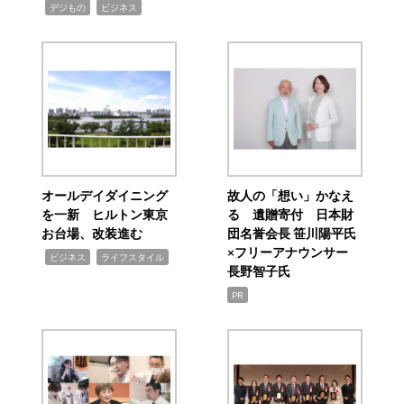
,
,
デジもの
ビジネス
オールデイダイニング
故人の「想い」かなえ
を一新 ヒルトン東京
る 遺贈寄付 日本財
お台場、改装進む
団名誉会長 笹川陽平氏
×フリーアナウンサー
,
,
ビジネス
ライフスタイル
長野智子氏
PR