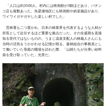
「人口は約3500人。村内には映画館が3館ほどあり、パチン
コ店も複数あった。魚梁瀬地区にも映画館や娯楽施設があり、
ワイワイガヤガヤした楽しい村でした」
営林署も二つ置かれ、日本の林業界を代表するような人材が
所長として赴任するほど重要な拠点だった。その全盛期を直接
知る世代ではないものの、うまじ温泉支配人の林義人さんにも
当時の活気をうかがわせる記憶が残る。森林組合の事務員とし
て働いていた母親の職場を訪れた際、「山師たちが分厚い給料
袋を受け取っていた」光景だ。