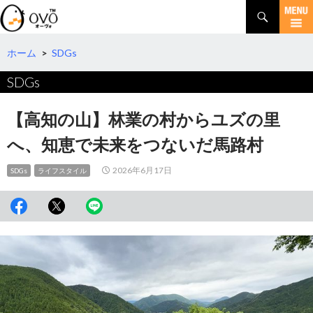
検
索
コ
ン
テ
ホーム
>
SDGs
ン
SDGs
ツ
へ
移
【高知の山】林業の村からユズの里
動
へ、知恵で未来をつないだ馬路村
2026年6月17日
SDGs
ライフスタイル