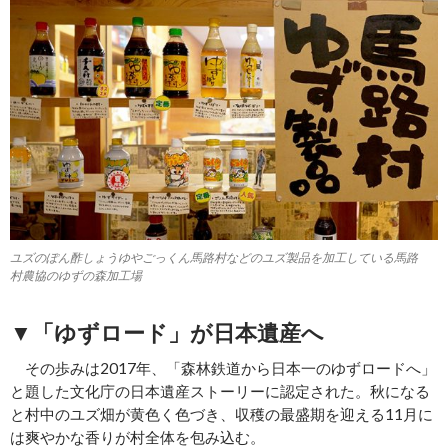
ユズのぽん酢しょうゆやごっくん馬路村などのユズ製品を加工している馬路
村農協のゆずの森加工場
▼「ゆずロード」が日本遺産へ
その歩みは2017年、「森林鉄道から日本一のゆずロードへ」
と題した文化庁の日本遺産ストーリーに認定された。秋になる
と村中のユズ畑が黄色く色づき、収穫の最盛期を迎える11月に
は爽やかな香りが村全体を包み込む。