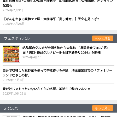
重症筋無力症への正しい知識と理解を 8月8日広島市で公開講座、オンライン
配信も
2026年7月31日
【がんを生きる緩和ケア医・大橋洋平「足し算命」】天空を見上げて
2026年7月28日
フェスティバル
もっと見る
絶品屋台グルメが全国各地から大集結 “庶民派食フェス”第4
回「川口×絶品グルメビール＆日本酒祭り2026」を開催
2026年4月15日
自分で収穫した秋野菜を使って芋煮作りを体験 埼玉県加須市の「ファミリー
ランドむさしの村」
2025年11月4日
春だけじゃもったいないさくらの名所、加治川で秋のマルシェ
2025年10月23日
ふむふむ
もっと見る