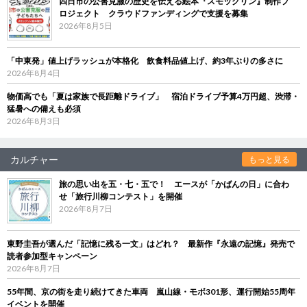
四日市の公害克服の歴史を伝える絵本『スモックリン』制作プ
ロジェクト クラウドファンディングで支援を募集
2026年8月5日
「中東発」値上げラッシュが本格化 飲食料品値上げ、約3年ぶりの多さに
2026年8月4日
物価高でも「夏は家族で長距離ドライブ」 宿泊ドライブ予算4万円超、渋滞・
猛暑への備えも必須
2026年8月3日
カルチャー
もっと見る
旅の思い出を五・七・五で！ エースが「かばんの日」に合わ
せ「旅行川柳コンテスト」を開催
2026年8月7日
東野圭吾が選んだ「記憶に残る一文」はどれ？ 最新作『永遠の記憶』発売で
読者参加型キャンペーン
2026年8月7日
55年間、京の街を走り続けてきた車両 嵐山線・モボ301形、運行開始55周年
イベントを開催