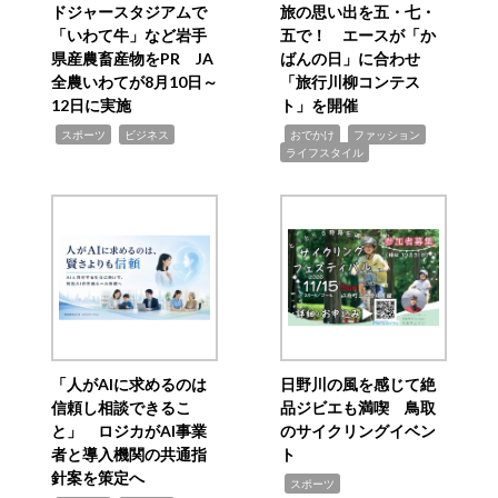
ドジャースタジアムで
旅の思い出を五・七・
「いわて牛」など岩手
五で！ エースが「か
県産農畜産物をPR JA
ばんの日」に合わせ
全農いわてが8月10日～
「旅行川柳コンテス
12日に実施
ト」を開催
,
,
,
,
,
スポーツ
ビジネス
おでかけ
ファッション
ライフスタイル
「人がAIに求めるのは
日野川の風を感じて絶
信頼し相談できるこ
品ジビエも満喫 鳥取
と」 ロジカがAI事業
のサイクリングイベン
者と導入機関の共通指
ト
針案を策定へ
,
スポーツ