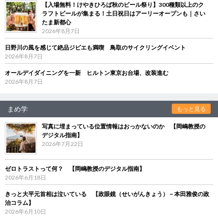
【入場無料！けやきひろば秋のビール祭り】300種類以上のク
ラフトビールが集まる！土日祝日はアーリーオープンも｜さい
たま新都心
2026年8月7日
日野川の風を感じて絶品ジビエも満喫 鳥取のサイクリングイベント
2026年8月7日
オールデイダイニングを一新 ヒルトン東京お台場、改装進む
2026年8月7日
まめ学
もっと見る
写真に埋まっている位置情報はおっかないのか 【岡嶋教授の
デジタル指南】
2026年7月22日
ゼロトラストって何？ 【岡嶋教授のデジタル指南】
2026年6月18日
きっと大平元首相は泣いている 【政眼鏡（せいがんきょう）－本田雅俊の政
治コラム】
2026年6月10日