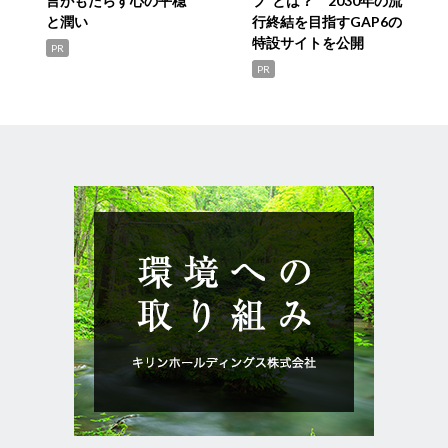
言がもたらす心の平穏
プ”とは？ 2030年の流
と潤い
行終結を目指すGAP6の
特設サイトを公開
PR
PR