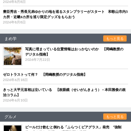
2026年8月8日
豊臣秀吉・秀長兄弟ゆかりの地を巡るスタンプラリーがスタート 和歌山市内5
カ所・近畿6カ所を巡り限定グッズをもらおう
2026年8月8日
まめ学
もっと見る
写真に埋まっている位置情報はおっかないのか 【岡嶋教授の
デジタル指南】
2026年7月22日
ゼロトラストって何？ 【岡嶋教授のデジタル指南】
2026年6月18日
きっと大平元首相は泣いている 【政眼鏡（せいがんきょう）－本田雅俊の政
治コラム】
2026年6月10日
グルメ
もっと見る
ビールだけ飲むと倒れる「ふらつくビアグラス」発売 “強制