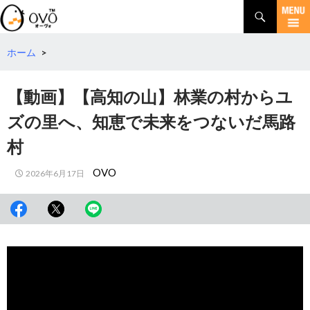
検
索
コ
ン
テ
ホーム
>
ン
ツ
【動画】【高知の山】林業の村からユ
へ
移
ズの里へ、知恵で未来をつないだ馬路
動
村
OVO
2026年6月17日