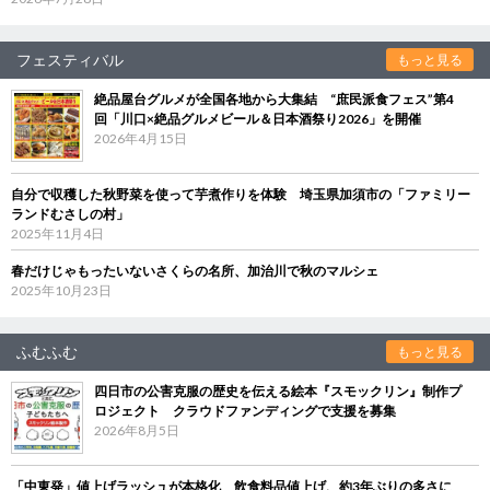
フェスティバル
もっと見る
絶品屋台グルメが全国各地から大集結 “庶民派食フェス”第4
回「川口×絶品グルメビール＆日本酒祭り2026」を開催
2026年4月15日
自分で収穫した秋野菜を使って芋煮作りを体験 埼玉県加須市の「ファミリー
ランドむさしの村」
2025年11月4日
春だけじゃもったいないさくらの名所、加治川で秋のマルシェ
2025年10月23日
ふむふむ
もっと見る
四日市の公害克服の歴史を伝える絵本『スモックリン』制作プ
ロジェクト クラウドファンディングで支援を募集
2026年8月5日
「中東発」値上げラッシュが本格化 飲食料品値上げ、約3年ぶりの多さに