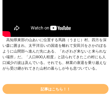
高知県東部の山あいに位置する馬路（うまじ）村。四方を深
い森に囲まれ、太平洋沿いの国道を離れて安田川をさかのぼる
ように山間部へ進んだ先にある、「わざわざ来ないと来られな
い場所」だ。「人口800人程度」と語られてきたこの村にも人
口減少の波は及んでいる。それでも、林業の衰退を乗り越えな
がら受け継がれてきた山村の暮らしが今も息づいている。
記事はこちら！！