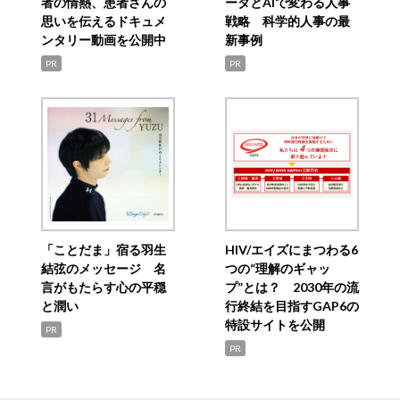
者の情熱、患者さんの
ータとAIで変わる人事
思いを伝えるドキュメ
戦略 科学的人事の最
ンタリー動画を公開中
新事例
PR
PR
「ことだま」宿る羽生
HIV/エイズにまつわる6
結弦のメッセージ 名
つの“理解のギャッ
言がもたらす心の平穏
プ”とは？ 2030年の流
と潤い
行終結を目指すGAP6の
特設サイトを公開
PR
PR