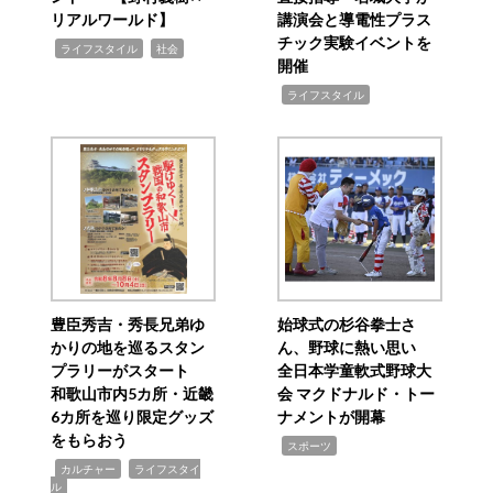
リアルワールド】
講演会と導電性プラス
チック実験イベントを
,
,
ライフスタイル
社会
開催
,
ライフスタイル
豊臣秀吉・秀長兄弟ゆ
始球式の杉谷拳士さ
かりの地を巡るスタン
ん、野球に熱い思い
プラリーがスタート
全日本学童軟式野球大
和歌山市内5カ所・近畿
会 マクドナルド・トー
6カ所を巡り限定グッズ
ナメントが開幕
をもらおう
,
スポーツ
,
,
カルチャー
ライフスタイ
ル