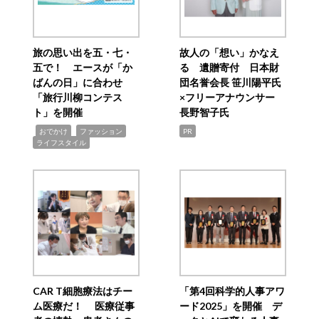
旅の思い出を五・七・
故人の「想い」かなえ
五で！ エースが「か
る 遺贈寄付 日本財
ばんの日」に合わせ
団名誉会長 笹川陽平氏
「旅行川柳コンテス
×フリーアナウンサー
ト」を開催
長野智子氏
,
,
,
おでかけ
ファッション
PR
ライフスタイル
CAR T細胞療法はチー
「第4回科学的人事アワ
ム医療だ！ 医療従事
ード2025」を開催 デ