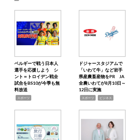
ベルギーで戦う日本人
ドジャースタジアムで
選手を応援しよう シ
「いわて牛」など岩手
ント＝トロイデン戦全
県産農畜産物をPR JA
試合をBS10が今季も無
全農いわてが8月10日～
料放送
12日に実施
,
,
,
スポーツ
スポーツ
ビジネス