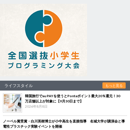
ライフスタイル
もっと見る
韓国旅行でau PAYを使うとPontaポイント最大20％還元！30
万店舗以上が対象に【9月30日まで】
2026年8月8日
ノーベル賞受賞・白川英樹博士が小中高生を直接指導 名城大学が講演会と導
電性プラスチック実験イベントを開催