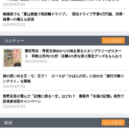
2026年8月4日
物価高でも「夏は家族で長距離ドライブ」 宿泊ドライブ予算4万円超、渋滞・
猛暑への備えも必須
2026年8月3日
カルチャー
もっと見る
豊臣秀吉・秀長兄弟ゆかりの地を巡るスタンプラリーがスター
ト 和歌山市内5カ所・近畿6カ所を巡り限定グッズをもらおう
2026年8月8日
旅の思い出を五・七・五で！ エースが「かばんの日」に合わせ「旅行川柳コ
ンテスト」を開催
2026年8月7日
東野圭吾が選んだ「記憶に残る一文」はどれ？ 最新作『永遠の記憶』発売で
読者参加型キャンペーン
2026年8月7日
動画
もっと見る