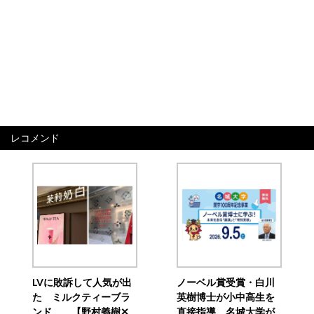
レコメンド
LVに敗訴して人気が出
ノーベル賞受賞・白川
た ミルクティーブラ
英樹博士が小中高生を
ンド 【野村義樹✕
直接指導 名城大学が