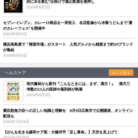
的に水を飲む”仕掛けで適正飲酒を後押し
2026年8月7日
セブン‐イレブン、カレー15商品を一斉投入 名店監修から冷製うどんまで“夏
のカレーフェス”を開催中
2026年8月6日
横浜高島屋で「韓国市場」がスタート 人気グルメから雑貨まで約30ブランド
が集結
2026年8月5日
ヘルスケア
もっと見る
現代書林から新刊『こんなときには、まず、漢方！』 漢方三
考塾の15人の医師や薬剤師が執筆
2026年8月5日
重症筋無力症への正しい知識と理解を 8月8日広島市で公開講座、オンライン
配信も
2026年7月31日
【がんを生きる緩和ケア医・大橋洋平「足し算命」】天空を見上げて
2026年7月28日