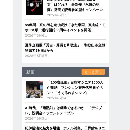
文」はどれ？ 最新作『永遠の記
憶』発売で読者参加型キャンペーン
2026年8月7日
55年間、京の街を走り続けてきた車両 嵐山線・モ
ボ301形、運行開始55周年イベントを開催
2026年8月6日
夏季企画展「秀吉・秀長と和歌山」 和歌山市立博
物館で8月8日から
2026年8月6日
動画
もっと見る
「100歳現役」目指すシニア1500人
な
が集結 マンション管理代務員イベ
ント「うぇるねすシップ」
2026年8月4日
AI時代、「暗黙知」は継承できるのか 「デジブ
レ」説明会／ラウンドテーブル
2026年8月3日
紀伊勝浦の魅力を堪能 ホテル浦島、日昇館をリニ