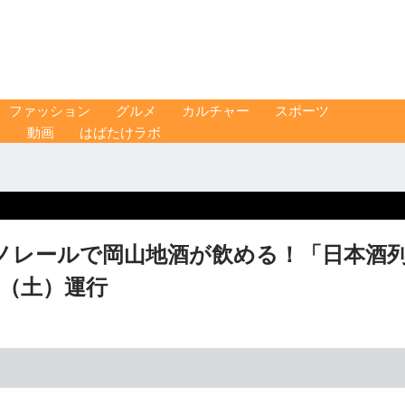
ファッション
グルメ
カルチャー
スポーツ
ス
動画
はばたけラボ
ノレールで岡山地酒が飲める！「日本酒
日（土）運行