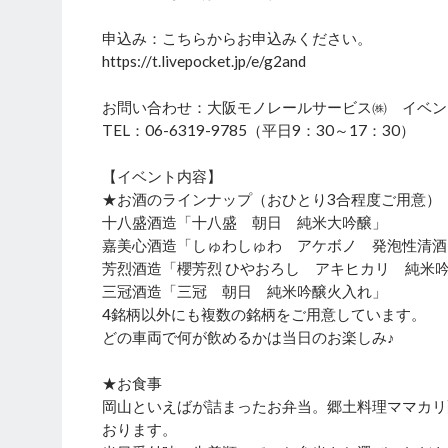
申込み：こちらからお申込みください。
https://t.livepocket.jp/e/g2and
お問い合わせ：大阪モノレールサービス㈱ イベン
TEL：06-6319-9785（平日9：30～17：30）
【イベント内容】
★お酒のラインナップ（おひとり3合程度ご用意）
十八盛酒造「十八盛 朝日 純米大吟醸」
嘉美心酒造「しゅわしゅわ アケボノ 発泡性清酒
芳烈酒造「櫻芳烈 ひやおろし アキヒカリ 純米
三冠酒造「三冠 朝日 純米吟醸火入れ」
4銘柄以外にも複数の銘柄をご用意しています。
どの車両で何が飲めるかは当日のお楽しみ♪
★お食事
岡山といえばが詰まったお弁当。郷土料理ママカリ
おります。