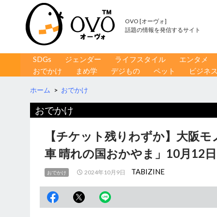
OVO [オーヴォ]
話題の情報を発信するサイト
コンテンツへ移動
検
SDGs
ジェンダー
ライフスタイル
エンタメ
索
おでかけ
まめ学
デジもの
ペット
ビジネ
ホーム
>
おでかけ
おでかけ
【チケット残りわずか】大阪モ
車 晴れの国おかやま」10月12
TABIZINE
2024年10月9日
おでかけ