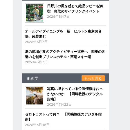
日野川の風を感じて絶品ジビエも満
喫 鳥取のサイクリングイベント
2026年8月7日
オールデイダイニングを一新 ヒルトン東京お台
場、改装進む
2026年8月7日
夏の苗場が夏のアクティビティー拡充へ 四季の各
魅力を創出プリンスホテル・苗場スキー場
2026年8月7日
まめ学
もっと見る
写真に埋まっている位置情報はおっ
かないのか 【岡嶋教授のデジタル
指南】
2026年7月22日
ゼロトラストって何？ 【岡嶋教授のデジタル指
南】
2026年6月18日