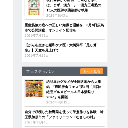
は、まず、漢方！』 漢方三考塾の
15人の医師や薬剤師が執筆
2026年8月5日
重症筋無力症への正しい知識と理解を 8月8日広島
酒
市で公開講座、オンライン配信も
2026年7月31日
【がんを生きる緩和ケア医・大橋洋平「足し算
命」】天空を見上げて
2026年7月28日
フェスティバル
もっと見る
絶品屋台グルメが全国各地から大集
結 “庶民派食フェス”第4回「川口×
絶品グルメビール＆日本酒祭り
2026」を開催
2026年4月15日
自分で収穫した秋野菜を使って芋煮作りを体験 埼
玉県加須市の「ファミリーランドむさしの村」
2025年11月4日