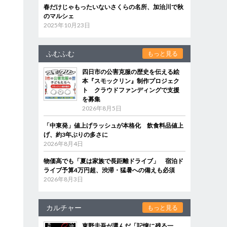
春だけじゃもったいないさくらの名所、加治川で秋
のマルシェ
2025年10月23日
ふむふむ
もっと見る
四日市の公害克服の歴史を伝える絵
本『スモックリン』制作プロジェク
ト クラウドファンディングで支援
を募集
2026年8月5日
「中東発」値上げラッシュが本格化 飲食料品値上
げ、約3年ぶりの多さに
2026年8月4日
物価高でも「夏は家族で長距離ドライブ」 宿泊ド
ライブ予算4万円超、渋滞・猛暑への備えも必須
2026年8月3日
カルチャー
もっと見る
東野圭吾が選んだ「記憶に残る一