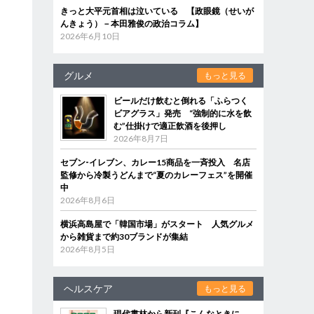
きっと大平元首相は泣いている 【政眼鏡（せいが
んきょう）－本田雅俊の政治コラム】
2026年6月10日
グルメ
もっと見る
ビールだけ飲むと倒れる「ふらつく
ビアグラス」発売 “強制的に水を飲
む”仕掛けで適正飲酒を後押し
2026年8月7日
セブン‐イレブン、カレー15商品を一斉投入 名店
監修から冷製うどんまで“夏のカレーフェス”を開催
中
2026年8月6日
横浜高島屋で「韓国市場」がスタート 人気グルメ
から雑貨まで約30ブランドが集結
2026年8月5日
て
ヘルスケア
もっと見る
現代書林から新刊『こんなときに