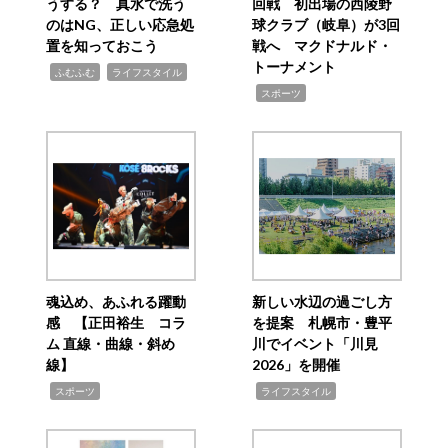
うする？ 真水で洗う
回戦 初出場の西陵野
のはNG、正しい応急処
球クラブ（岐阜）が3回
置を知っておこう
戦へ マクドナルド・
トーナメント
,
,
ふむふむ
ライフスタイル
,
スポーツ
魂込め、あふれる躍動
新しい水辺の過ごし方
感 【正田裕生 コラ
を提案 札幌市・豊平
ム 直線・曲線・斜め
川でイベント「川見
線】
2026」を開催
,
,
スポーツ
ライフスタイル