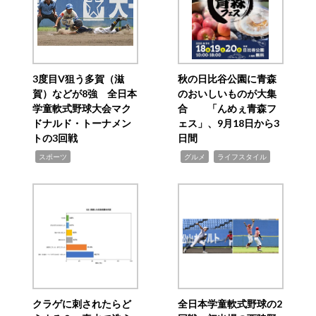
3度目V狙う多賀（滋
秋の日比谷公園に青森
賀）などが8強 全日本
のおいしいものが大集
学童軟式野球大会マク
合 「んめぇ青森フ
ドナルド・トーナメン
ェス」、9月18日から3
トの3回戦
日間
,
,
,
スポーツ
グルメ
ライフスタイル
クラゲに刺されたらど
全日本学童軟式野球の2