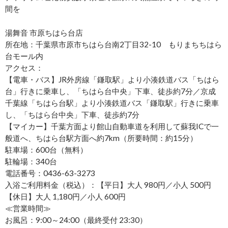
間を
湯舞音 市原ちはら台店
所在地：千葉県市原市ちはら台南2丁目32-10 もりまちちはら
台モール内
アクセス：
【電車・バス】JR外房線「鎌取駅」より小湊鉄道バス「ちはら
台」行きに乗車し、「ちはら台中央」下車、徒歩約7分／京成
千葉線「ちはら台駅」より小湊鉄道バス「鎌取駅」行きに乗車
し、「ちはら台中央」下車、徒歩約7分
【マイカー】千葉方面より館山自動車道を利用して蘇我ICで一
般道へ、ちはら台駅方面へ約7km（所要時間：約15分）
駐車場：600台（無料）
駐輪場：340台
電話番号：0436-63-3273
入浴ご利用料金（税込）：【平日】大人 980円／小人 500円
【休日】大人 1,180円／小人 600円
≪営業時間≫
お風呂：9:00～24:00（最終受付 23:30）