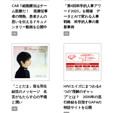
CAR T細胞療法はチー
「第4回科学的人事アワ
ム医療だ！ 医療従事
ード2025」を開催 デ
者の情熱、患者さんの
ータとAIで変わる人事
思いを伝えるドキュメ
戦略 科学的人事の最
ンタリー動画を公開中
新事例
PR
PR
「ことだま」宿る羽生
HIV/エイズにまつわる6
結弦のメッセージ 名
つの“理解のギャッ
言がもたらす心の平穏
プ”とは？ 2030年の流
と潤い
行終結を目指すGAP6の
特設サイトを公開
PR