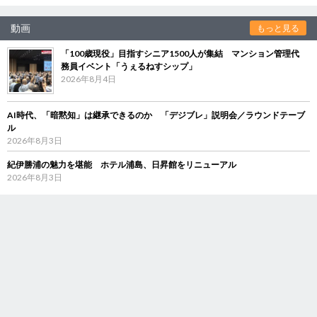
動画
もっと見る
「100歳現役」目指すシニア1500人が集結 マンション管理代
務員イベント「うぇるねすシップ」
2026年8月4日
AI時代、「暗黙知」は継承できるのか 「デジブレ」説明会／ラウンドテーブ
ル
2026年8月3日
紀伊勝浦の魅力を堪能 ホテル浦島、日昇館をリニューアル
2026年8月3日