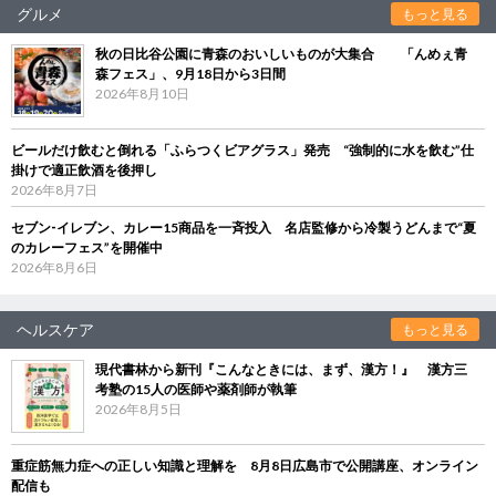
グルメ
もっと見る
秋の日比谷公園に青森のおいしいものが大集合 「んめぇ青
森フェス」、9月18日から3日間
2026年8月10日
ビールだけ飲むと倒れる「ふらつくビアグラス」発売 “強制的に水を飲む”仕
掛けで適正飲酒を後押し
2026年8月7日
セブン‐イレブン、カレー15商品を一斉投入 名店監修から冷製うどんまで“夏
のカレーフェス”を開催中
2026年8月6日
ヘルスケア
もっと見る
現代書林から新刊『こんなときには、まず、漢方！』 漢方三
考塾の15人の医師や薬剤師が執筆
2026年8月5日
重症筋無力症への正しい知識と理解を 8月8日広島市で公開講座、オンライン
配信も