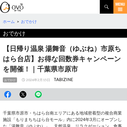
検
索
コ
ン
テ
ホーム
>
おでかけ
ン
おでかけ
ツ
へ
移
【日帰り温泉 湯舞音（ゆぶね）市原ち
動
はら台店】お得な回数券キャンペーン
を開催！｜千葉県市原市
TABIZINE
2026年2月15日
おでかけ
千葉県市原市・ちはら台南エリアにある地域密着型の複合商業
施設「もりまちちはら台モール」内に2024年3月にオープンし
た「湯舞音（ゆぶね）」。天然温泉、リラクゼーション、食事