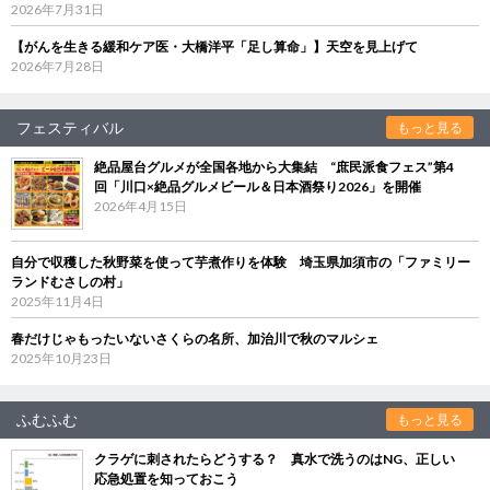
2026年7月31日
【がんを生きる緩和ケア医・大橋洋平「足し算命」】天空を見上げて
2026年7月28日
フェスティバル
もっと見る
絶品屋台グルメが全国各地から大集結 “庶民派食フェス”第4
回「川口×絶品グルメビール＆日本酒祭り2026」を開催
2026年4月15日
自分で収穫した秋野菜を使って芋煮作りを体験 埼玉県加須市の「ファミリー
ランドむさしの村」
2025年11月4日
春だけじゃもったいないさくらの名所、加治川で秋のマルシェ
2025年10月23日
ふむふむ
もっと見る
クラゲに刺されたらどうする？ 真水で洗うのはNG、正しい
応急処置を知っておこう