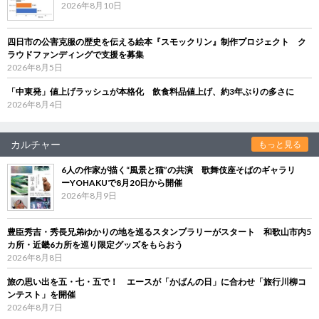
2026年8月10日
四日市の公害克服の歴史を伝える絵本『スモックリン』制作プロジェクト ク
ラウドファンディングで支援を募集
2026年8月5日
「中東発」値上げラッシュが本格化 飲食料品値上げ、約3年ぶりの多さに
2026年8月4日
カルチャー
もっと見る
6人の作家が描く“風景と猫”の共演 歌舞伎座そばのギャラリ
ーYOHAKUで8月20日から開催
2026年8月9日
豊臣秀吉・秀長兄弟ゆかりの地を巡るスタンプラリーがスタート 和歌山市内5
カ所・近畿6カ所を巡り限定グッズをもらおう
2026年8月8日
旅の思い出を五・七・五で！ エースが「かばんの日」に合わせ「旅行川柳コ
ンテスト」を開催
2026年8月7日