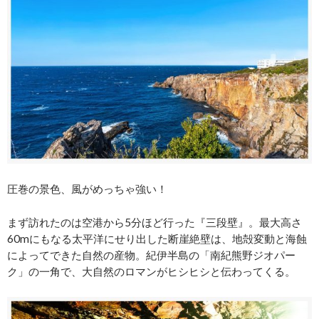
圧巻の景色、風がめっちゃ強い！
まず訪れたのは空港から5分ほど行った『三段壁』。最大高さ
60mにもなる太平洋にせり出した断崖絶壁は、地殻変動と海蝕
によってできた自然の産物。紀伊半島の「南紀熊野ジオパー
ク」の一角で、大自然のロマンがヒシヒシと伝わってくる。