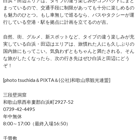
白浜・田辺エリアは、タイプの違う楽しみがコンパクトにまと
まっているので、交通手段に制限があっても十分に楽しめるの
も魅力のひとつ。もし車無しで巡るなら、バスやタクシーが運
行している空港・駅を拠点に計画を立てるのが吉。
自然、街、グルメ、新スポットなど、タイプの違う楽しみが充
実している白浜・田辺はエリアは、旅慣れた人にも久しぶりの
国内旅にもってこい。気負わずともちゃんと満たされる。そん
な旅がしたくなったら、次の行き先はぜひ白浜と田辺にどう
ぞ！
[photo tsuchida＆PIXTA＆(公社)和歌山県観光連盟]
三段壁洞窟
和歌山県西牟婁郡白浜町2927-52
0739-42-4495
年中無休
8:00～17:00（最終入場16:50）
千畳敷