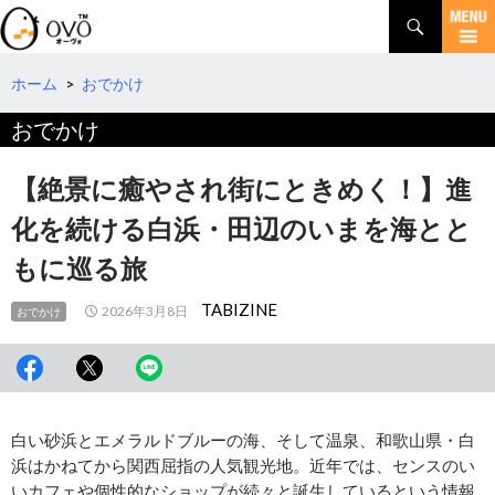
検
索
コ
ン
テ
ホーム
>
おでかけ
ン
おでかけ
ツ
へ
移
【絶景に癒やされ街にときめく！】進
動
化を続ける白浜・田辺のいまを海とと
もに巡る旅
TABIZINE
2026年3月8日
おでかけ
白い砂浜とエメラルドブルーの海、そして温泉、和歌山県・白
浜はかねてから関西屈指の人気観光地。近年では、センスのい
いカフェや個性的なショップが続々と誕生しているという情報