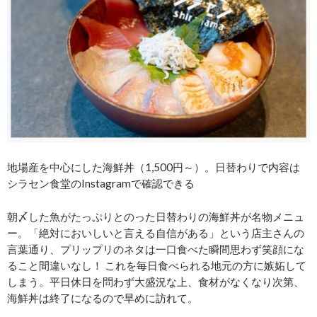
地場産を中心にした海鮮丼（1,500円～）。日替わりで内容は
シラセン食堂のInstagramで確認できる
朝〆した魚がたっぷりとのった日替わりの海鮮丼が名物メニュ
ー。「絶対においしいと言える自信がある」という店主さんの
言葉通り、プリップリのネタは一口食べた瞬間思わず笑顔にな
ること間違いなし！ これを毎日食べられる地元の方に嫉妬して
しまう。平日休日を問わず大盛況な上、食材がなくなり次第、
海鮮丼は終了になるので早めに訪れて。