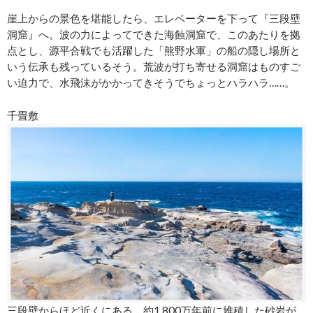
崖上からの景色を堪能したら、エレベーターを下って『三段壁
洞窟』へ。波の力によってできた海蝕洞窟で、このあたりを拠
点とし、源平合戦でも活躍した「熊野水軍」の船の隠し場所と
いう伝承も残っているそう。荒波が打ち寄せる洞窟はものすご
い迫力で、水飛沫がかかってきそうでちょっとハラハラ……。
千畳敷
三段壁からほど近くにある、約1,800万年前に堆積した砂岩が