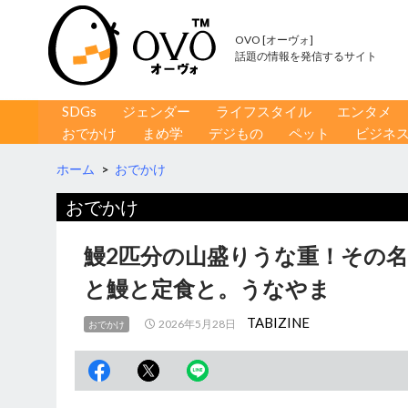
OVO [オーヴォ]
話題の情報を発信するサイト
コンテンツへ移動
検
SDGs
ジェンダー
ライフスタイル
エンタメ
索
おでかけ
まめ学
デジもの
ペット
ビジネ
ホーム
>
おでかけ
おでかけ
鰻2匹分の山盛りうな重！その
と鰻と定食と。うなやま
TABIZINE
2026年5月28日
おでかけ