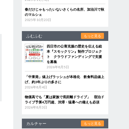
春だけじゃもったいないさくらの名所、加治川で秋
のマルシェ
2025年10月23日
ふむふむ
もっと見る
四日市の公害克服の歴史を伝える絵
本『スモックリン』制作プロジェク
ト クラウドファンディングで支援
を募集
2026年8月5日
「中東発」値上げラッシュが本格化 飲食料品値上
げ、約3年ぶりの多さに
2026年8月4日
物価高でも「夏は家族で長距離ドライブ」 宿泊ド
ライブ予算4万円超、渋滞・猛暑への備えも必須
2026年8月3日
カルチャー
もっと見る