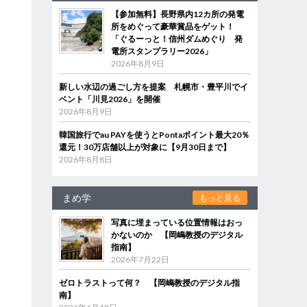
【参加無料】長野県内12カ所の発電
所をめぐって豪華賞品をゲット！
「ぐるーっと！信州ダムめぐり 発
電所スタンプラリー2026」
2026年8月9日
新しい水辺の過ごし方を提案 札幌市・豊平川でイ
ベント「川見2026」を開催
2026年8月9日
韓国旅行でau PAYを使うとPontaポイント最大20％
還元！30万店舗以上が対象に【9月30日まで】
2026年8月8日
まめ学
もっと見る
写真に埋まっている位置情報はおっ
かないのか 【岡嶋教授のデジタル
指南】
2026年7月22日
ゼロトラストって何？ 【岡嶋教授のデジタル指
た
南】
ま