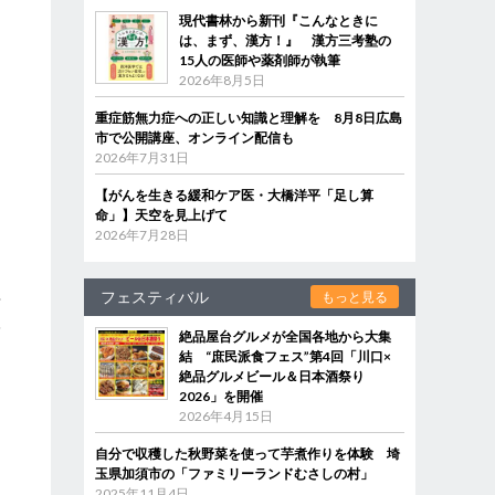
現代書林から新刊『こんなときに
は、まず、漢方！』 漢方三考塾の
15人の医師や薬剤師が執筆
2026年8月5日
重症筋無力症への正しい知識と理解を 8月8日広島
市で公開講座、オンライン配信も
2026年7月31日
【がんを生きる緩和ケア医・大橋洋平「足し算
命」】天空を見上げて
2026年7月28日
フェスティバル
もっと見る
百
脂
絶品屋台グルメが全国各地から大集
結 “庶民派食フェス”第4回「川口×
絶品グルメビール＆日本酒祭り
2026」を開催
2026年4月15日
自分で収穫した秋野菜を使って芋煮作りを体験 埼
玉県加須市の「ファミリーランドむさしの村」
2025年11月4日