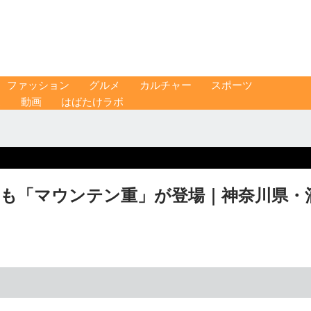
ファッション
グルメ
カルチャー
スポーツ
ス
動画
はばたけラボ
名も「マウンテン重」が登場｜神奈川県・