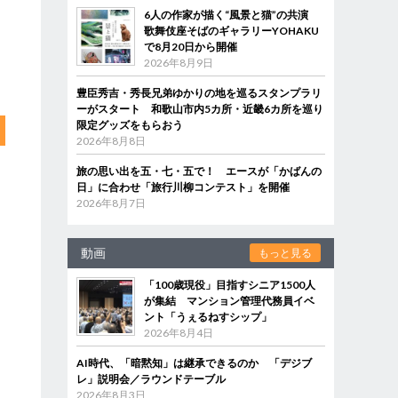
6人の作家が描く“風景と猫”の共演
歌舞伎座そばのギャラリーYOHAKU
で8月20日から開催
2026年8月9日
豊臣秀吉・秀長兄弟ゆかりの地を巡るスタンプラリ
ーがスタート 和歌山市内5カ所・近畿6カ所を巡り
限定グッズをもらおう
2026年8月8日
旅の思い出を五・七・五で！ エースが「かばんの
日」に合わせ「旅行川柳コンテスト」を開催
2026年8月7日
動画
もっと見る
「100歳現役」目指すシニア1500人
が集結 マンション管理代務員イベ
ント「うぇるねすシップ」
2026年8月4日
AI時代、「暗黙知」は継承できるのか 「デジブ
レ」説明会／ラウンドテーブル
2026年8月3日