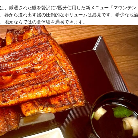
は、厳選された鰻を贅沢に2匹分使用した新メニュー「マウンテン
、器から溢れ出す鰻の圧倒的なボリュームは必見です。希少な地
。地元ならではの食体験を満喫できます。