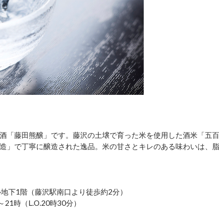
酒「藤田熊醸」です。藤沢の土壌で育った米を使用した酒米「五
造」で丁寧に醸造された逸品。米の甘さとキレのある味わいは、
ル地下1階（藤沢駅南口より徒歩約2分）
21時（L.O.20時30分）