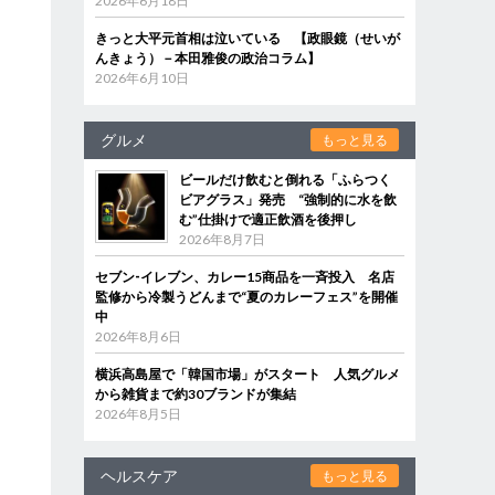
2026年6月18日
きっと大平元首相は泣いている 【政眼鏡（せいが
んきょう）－本田雅俊の政治コラム】
2026年6月10日
グルメ
もっと見る
ビールだけ飲むと倒れる「ふらつく
ビアグラス」発売 “強制的に水を飲
む”仕掛けで適正飲酒を後押し
2026年8月7日
セブン‐イレブン、カレー15商品を一斉投入 名店
監修から冷製うどんまで“夏のカレーフェス”を開催
中
2026年8月6日
横浜高島屋で「韓国市場」がスタート 人気グルメ
から雑貨まで約30ブランドが集結
2026年8月5日
ヘルスケア
もっと見る