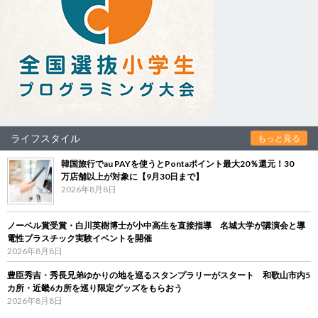
ライフスタイル
もっと見る
韓国旅行でau PAYを使うとPontaポイント最大20％還元！30
万店舗以上が対象に【9月30日まで】
2026年8月8日
ノーベル賞受賞・白川英樹博士が小中高生を直接指導 名城大学が講演会と導
電性プラスチック実験イベントを開催
2026年8月8日
豊臣秀吉・秀長兄弟ゆかりの地を巡るスタンプラリーがスタート 和歌山市内5
カ所・近畿6カ所を巡り限定グッズをもらおう
2026年8月8日