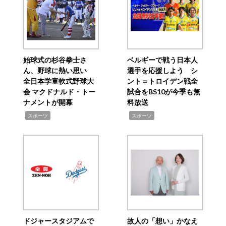
始球式の杉谷拳士さ
ベルギーで戦う日本人
ん、野球に熱い思い
選手を応援しよう シ
全日本学童軟式野球大
ント＝トロイデン戦全
会 マクドナルド・トー
試合をBS10が今季も無
ナメントが開幕
料放送
,
,
スポーツ
スポーツ
ドジャースタジアムで
故人の「想い」かなえ