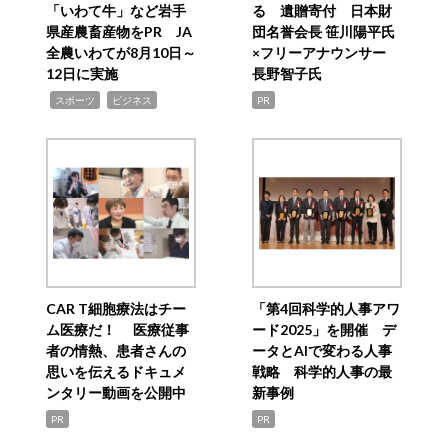
「いわて牛」など岩手
る 遺贈寄付 日本財
県産農畜産物をPR JA
団名誉会長 笹川陽平氏
全農いわてが8月10日～
×フリーアナウンサー
12日に実施
長野智子氏
,
,
スポーツ
ビジネス
PR
CAR T細胞療法はチー
「第4回科学的人事アワ
ム医療だ！ 医療従事
ード2025」を開催 デ
者の情熱、患者さんの
ータとAIで変わる人事
思いを伝えるドキュメ
戦略 科学的人事の最
ンタリー動画を公開中
新事例
PR
PR