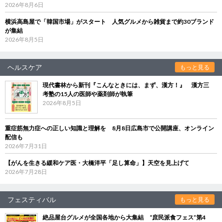
2026年8月6日
横浜高島屋で「韓国市場」がスタート 人気グルメから雑貨まで約30ブランド
が集結
2026年8月5日
ヘルスケア
もっと見る
現代書林から新刊『こんなときには、まず、漢方！』 漢方三
考塾の15人の医師や薬剤師が執筆
2026年8月5日
重症筋無力症への正しい知識と理解を 8月8日広島市で公開講座、オンライン
配信も
2026年7月31日
【がんを生きる緩和ケア医・大橋洋平「足し算命」】天空を見上げて
2026年7月28日
フェスティバル
もっと見る
絶品屋台グルメが全国各地から大集結 “庶民派食フェス”第4