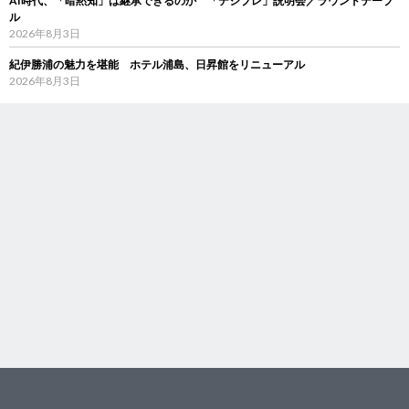
AI時代、「暗黙知」は継承できるのか 「デジブレ」説明会／ラウンドテーブ
ル
2026年8月3日
紀伊勝浦の魅力を堪能 ホテル浦島、日昇館をリニューアル
2026年8月3日