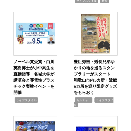
,
,
ライフスタイル
社会
ノーベル賞受賞・白川
豊臣秀吉・秀長兄弟ゆ
英樹博士が小中高生を
かりの地を巡るスタン
直接指導 名城大学が
プラリーがスタート
講演会と導電性プラス
和歌山市内5カ所・近畿
チック実験イベントを
6カ所を巡り限定グッズ
開催
をもらおう
,
,
,
ライフスタイル
カルチャー
ライフスタイ
ル