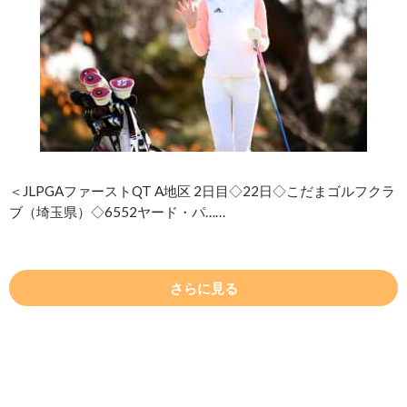
＜JLPGAファーストQT A地区 2日目◇22日◇こだまゴルフクラ
ブ（埼玉県）◇6552ヤード・パ……
さらに見る