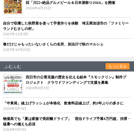
回「川口×絶品グルメビール＆日本酒祭り2026」を開催
2026年4月15日
自分で収穫した秋野菜を使って芋煮作りを体験 埼玉県加須市の「ファミリー
ランドむさしの村」
2025年11月4日
春だけじゃもったいないさくらの名所、加治川で秋のマルシェ
2025年10月23日
ふむふむ
もっと見る
四日市の公害克服の歴史を伝える絵本『スモックリン』制作プ
ロジェクト クラウドファンディングで支援を募集
2026年8月5日
「中東発」値上げラッシュが本格化 飲食料品値上げ、約3年ぶりの多さに
2026年8月4日
物価高でも「夏は家族で長距離ドライブ」 宿泊ドライブ予算4万円超、渋滞・
猛暑への備えも必須
2026年8月3日