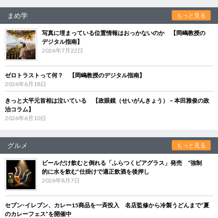
まめ学
もっと見る
写真に埋まっている位置情報はおっかないのか 【岡嶋教授の
デジタル指南】
2026年7月22日
ゼロトラストって何？ 【岡嶋教授のデジタル指南】
2026年6月18日
きっと大平元首相は泣いている 【政眼鏡（せいがんきょう）－本田雅俊の政
治コラム】
2026年6月10日
グルメ
もっと見る
ビールだけ飲むと倒れる「ふらつくビアグラス」発売 “強制
的に水を飲む”仕掛けで適正飲酒を後押し
2026年8月7日
セブン‐イレブン、カレー15商品を一斉投入 名店監修から冷製うどんまで“夏
のカレーフェス”を開催中