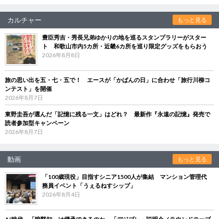
カルチャー
もっと見る
豊臣秀吉・秀長兄弟ゆかりの地を巡るスタンプラリーがスター
ト 和歌山市内5カ所・近畿6カ所を巡り限定グッズをもらおう
2026年8月8日
旅の思い出を五・七・五で！ エースが「かばんの日」に合わせ「旅行川柳コ
ンテスト」を開催
2026年8月7日
東野圭吾が選んだ「記憶に残る一文」はどれ？ 最新作『永遠の記憶』発売で
読者参加型キャンペーン
2026年8月7日
動画
もっと見る
「100歳現役」目指すシニア1500人が集結 マンション管理代
務員イベント「うぇるねすシップ」
2026年8月4日