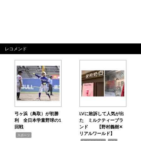
レコメンド
弓ヶ浜（鳥取）が初勝
LVに敗訴して人気が出
利 全日本学童野球の1
た ミルクティーブラ
回戦
ンド 【野村義樹✕
リアルワールド】
,
スポーツ