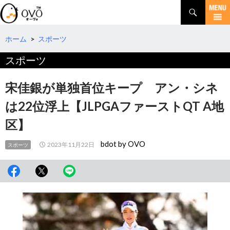
検
索
コ
ン
テ
ホーム
>
スポーツ
ン
スポーツ
ツ
へ
移
宋佳銀が単独首位キープ アン・シネ
動
は22位浮上【JLPGAファーストQT A地
区】
bdot by OVO
2023年11月22日
スポーツ