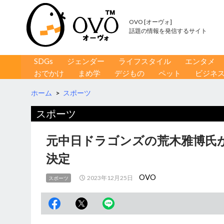
OVO [オーヴォ]
話題の情報を発信するサイト
コンテンツへ移動
検
SDGs
ジェンダー
ライフスタイル
エンタメ
索
おでかけ
まめ学
デジもの
ペット
ビジネ
ホーム
>
スポーツ
スポーツ
元中日ドラゴンズの荒木雅博氏
決定
OVO
2023年12月25日
スポーツ