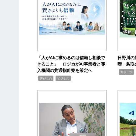
「人がAIに求めるのは信頼し相談で
日野川の
きること」 ロジカがAI事業者と導
喫 鳥取
入機関の共通指針案を策定へ
,
スポーツ
,
,
デジもの
ビジネス