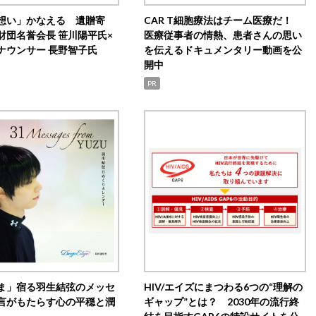
想い」かなえる 遺贈寄
CAR T細胞療法はチーム医療だ！
財団名誉会長 笹川陽平氏×
医療従事者の情熱、患者さんの思い
ナウンサー 長野智子氏
を伝えるドキュメンタリー動画を公
開中
PR
ま」宿る羽生結弦のメッセ
HIV/エイズにまつわる6つの“理解の
言がもたらす心の平穏と潤
ギャップ”とは？ 2030年の流行終