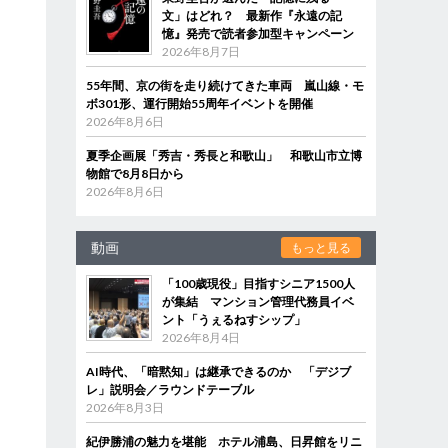
文」はどれ？ 最新作『永遠の記
憶』発売で読者参加型キャンペーン
2026年8月7日
55年間、京の街を走り続けてきた車両 嵐山線・モ
ボ301形、運行開始55周年イベントを開催
2026年8月6日
夏季企画展「秀吉・秀長と和歌山」 和歌山市立博
物館で8月8日から
2026年8月6日
動画
もっと見る
「100歳現役」目指すシニア1500人
が集結 マンション管理代務員イベ
ント「うぇるねすシップ」
2026年8月4日
AI時代、「暗黙知」は継承できるのか 「デジブ
レ」説明会／ラウンドテーブル
2026年8月3日
紀伊勝浦の魅力を堪能 ホテル浦島、日昇館をリニ