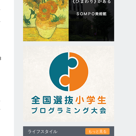
の
ャ
ズ
に
3
ラ
期
の
議
ン
ライフスタイル
もっと見る