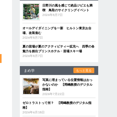
日野川の風を感じて絶品ジビエも満
喫 鳥取のサイクリングイベント
2026年8月7日
オールデイダイニングを一新 ヒルトン東京お台
場、改装進む
2026年8月7日
夏の苗場が夏のアクティビティー拡充へ 四季の各
魅力を創出プリンスホテル・苗場スキー場
2026年8月7日
まめ学
もっと見る
写真に埋まっている位置情報はおっ
かないのか 【岡嶋教授のデジタル
指南】
2026年7月22日
ゼロトラストって何？ 【岡嶋教授のデジタル指
南】
2026年6月18日