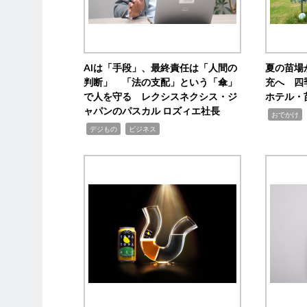
AIは「手段」、最終責任は「人間の
夏の苗場
判断」 「法の支配」という「傘」
充へ 四
で人を守る レクシスネクシス・ジ
ホテル・
ャパンのパスカル ロズィエ社長
,
,
おでかけ
,
,
デジもの
ビジネス