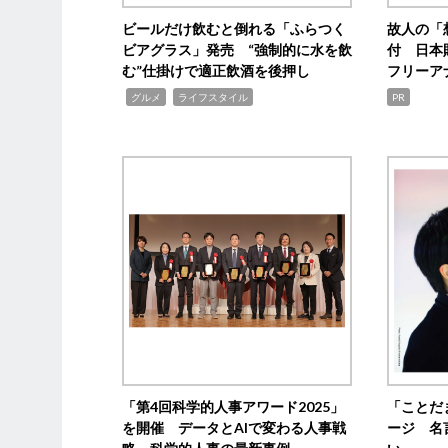
ビールだけ飲むと倒れる「ふらつく
故人の「
ビアグラス」発売 “強制的に水を飲
付 日本
む”仕掛けで適正飲酒を後押し
フリーア
,
,
グルメ
ライフスタイル
PR
「第4回科学的人事アワード2025」
「ことだ
を開催 データとAIで変わる人事戦
ージ 名