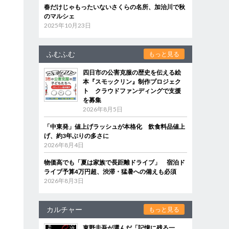
春だけじゃもったいないさくらの名所、加治川で秋
のマルシェ
2025年10月23日
ふむふむ
もっと見る
四日市の公害克服の歴史を伝える絵
本『スモックリン』制作プロジェク
ト クラウドファンディングで支援
を募集
2026年8月5日
「中東発」値上げラッシュが本格化 飲食料品値上
げ、約3年ぶりの多さに
2026年8月4日
物価高でも「夏は家族で長距離ドライブ」 宿泊ド
ライブ予算4万円超、渋滞・猛暑への備えも必須
2026年8月3日
カルチャー
もっと見る
東野圭吾が選んだ「記憶に残る一