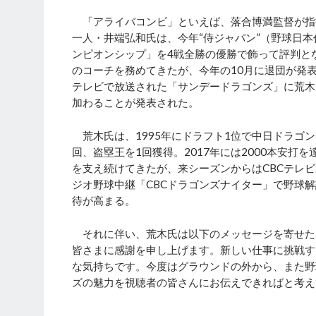
「アライバコンビ」といえば、落合博満監督が指
一人・井端弘和氏は、今年“侍ジャパン”（野球日
ンピオンシップ」を4戦全勝の優勝で飾って評判と
のコーチを務めてきたが、今年の10月に退団が発表
テレビで放送された「サンデードラゴンズ」に荒木
加わることが発表された。
荒木氏は、1995年にドラフト1位で中日ドラゴ
回、盗塁王を1回獲得。2017年には2000本安打
を支え続けてきたが、来シーズンからはCBCテレ
ジオ野球中継「CBCドラゴンズナイター」で野球
待が高まる。
それに伴い、荒木氏は以下のメッセージを寄せた
皆さまに感謝を申し上げます。新しい仕事に挑戦す
な気持ちです。今度はグラウンドの外から、また野
ズの魅力を視聴者の皆さんにお伝えできればと考え