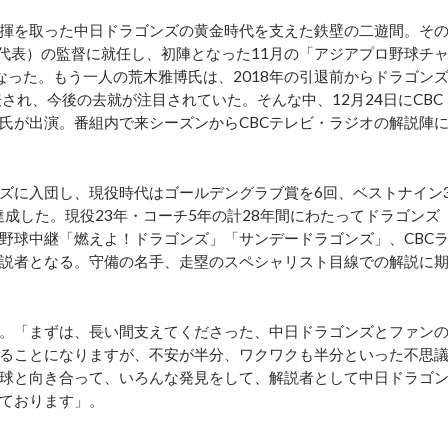
揮を取った中日ドラゴンズの黄金時代を支えた鉄壁の二遊間。そ
本代表）の監督に就任し、初陣となった11月の「アジアプロ野球チ
なった。もう一人の荒木雅博氏は、2018年の引退前からドラゴン
され、今後の去就が注目されていた。そんな中、12月24日にCBC
氏が出演。番組内で来シーズンからCBCテレビ・ラジオの解説陣
ンズに入団し、現役時代はゴールデングラブ賞を6回、ベストナイン
を達成した。現役23年・コーチ5年の計28年間にわたってドラゴンズ
ビ野球中継「燃えよ！ドラゴンズ」「サンデードラゴンズ」、CBC
解説者となる。守備の名手、走塁のスペシャリスト目線での解説に
。「まずは、長い間支えてくださった、中日ドラゴンズとファン
ることになりますが、不安が半分、ワクワクも半分といった不思
球と向き合って、いろんな発見をして、解説者として中日ドラゴ
ております」。