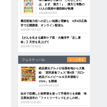
は、まず、漢方！』 漢方三考塾の
15人の医師や薬剤師が執筆
2026年8月5日
重症筋無力症への正しい知識と理解を 8月8日広島
市で公開講座、オンライン配信も
2026年7月31日
【がんを生きる緩和ケア医・大橋洋平「足し算
命」】天空を見上げて
2026年7月28日
フェスティバル
もっと見る
絶品屋台グルメが全国各地から大集
結 “庶民派食フェス”第4回「川口×
絶品グルメビール＆日本酒祭り
2026」を開催
2026年4月15日
自分で収穫した秋野菜を使って芋煮作りを体験 埼
玉県加須市の「ファミリーランドむさしの村」
2025年11月4日