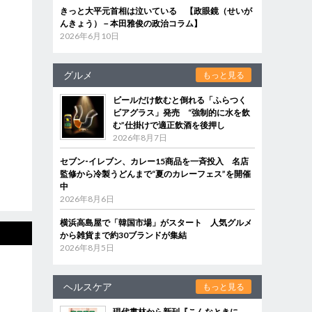
きっと大平元首相は泣いている 【政眼鏡（せいが
んきょう）－本田雅俊の政治コラム】
2026年6月10日
グルメ
もっと見る
ビールだけ飲むと倒れる「ふらつく
ビアグラス」発売 “強制的に水を飲
む”仕掛けで適正飲酒を後押し
2026年8月7日
セブン‐イレブン、カレー15商品を一斉投入 名店
監修から冷製うどんまで“夏のカレーフェス”を開催
中
2026年8月6日
横浜高島屋で「韓国市場」がスタート 人気グルメ
から雑貨まで約30ブランドが集結
2026年8月5日
ヘルスケア
もっと見る
現代書林から新刊『こんなときに