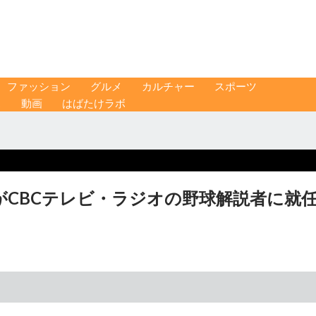
ファッション
グルメ
カルチャー
スポーツ
ス
動画
はばたけラボ
がCBCテレビ・ラジオの野球解説者に就