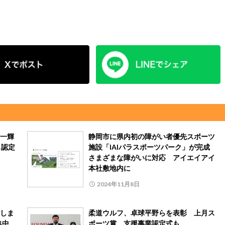
一輝
静岡市に県内初の障がい者優先スポーツ
も認定
施設「IAIパラスポーツパーク」が完成
さまざまな障がいに対応 アイエイアイ
本社敷地内に
2024年11月8日
しま
柔道ウルフ、卓球平野らを表彰 上月ス
集中
ポーツ賞、支援事業認定式も