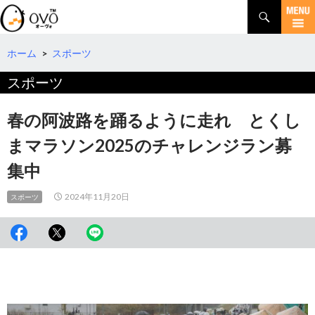
検
索
コ
ン
テ
ホーム
>
スポーツ
ン
スポーツ
ツ
へ
移
春の阿波路を踊るように走れ とくし
動
まマラソン2025のチャレンジラン募
集中
2024年11月20日
スポーツ