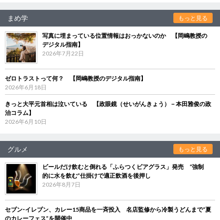
まめ学
もっと見る
写真に埋まっている位置情報はおっかないのか 【岡嶋教授の
デジタル指南】
2026年7月22日
ゼロトラストって何？ 【岡嶋教授のデジタル指南】
2026年6月18日
きっと大平元首相は泣いている 【政眼鏡（せいがんきょう）－本田雅俊の政
治コラム】
2026年6月10日
グルメ
もっと見る
ビールだけ飲むと倒れる「ふらつくビアグラス」発売 “強制
的に水を飲む”仕掛けで適正飲酒を後押し
2026年8月7日
セブン‐イレブン、カレー15商品を一斉投入 名店監修から冷製うどんまで“夏
のカレーフェス”を開催中