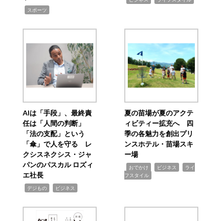
,
スポーツ
AIは「手段」、最終責
夏の苗場が夏のアクテ
任は「人間の判断」
ィビティー拡充へ 四
「法の支配」という
季の各魅力を創出プリ
「傘」で人を守る レ
ンスホテル・苗場スキ
クシスネクシス・ジャ
ー場
パンのパスカル ロズィ
,
,
,
おでかけ
ビジネス
ライ
エ社長
フスタイル
,
,
デジもの
ビジネス