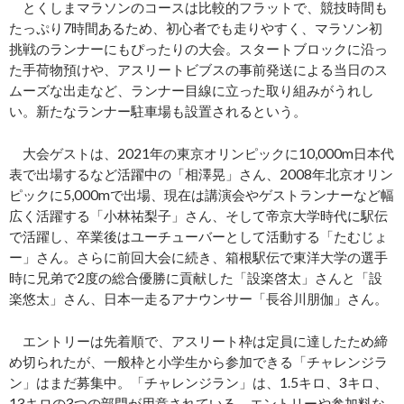
とくしまマラソンのコースは比較的フラットで、競技時間も
たっぷり7時間あるため、初心者でも走りやすく、マラソン初
挑戦のランナーにもぴったりの大会。スタートブロックに沿っ
た手荷物預けや、アスリートビブスの事前発送による当日のス
ムーズな出走など、ランナー目線に立った取り組みがうれし
い。新たなランナー駐車場も設置されるという。
大会ゲストは、2021年の東京オリンピックに10,000m日本代
表で出場するなど活躍中の「相澤晃」さん、2008年北京オリン
ピックに5,000mで出場、現在は講演会やゲストランナーなど幅
広く活躍する「小林祐梨子」さん、そして帝京大学時代に駅伝
で活躍し、卒業後はユーチューバーとして活動する「たむじょ
ー」さん。さらに前回大会に続き、箱根駅伝で東洋大学の選手
時に兄弟で2度の総合優勝に貢献した「設楽啓太」さんと「設
楽悠太」さん、日本一走るアナウンサー「長谷川朋伽」さん。
エントリーは先着順で、アスリート枠は定員に達したため締
め切られたが、一般枠と小学生から参加できる「チャレンジラ
ン」はまだ募集中。「チャレンジラン」は、1.5キロ、3キロ、
13キロの3つの部門が用意されている。エントリーや参加料な