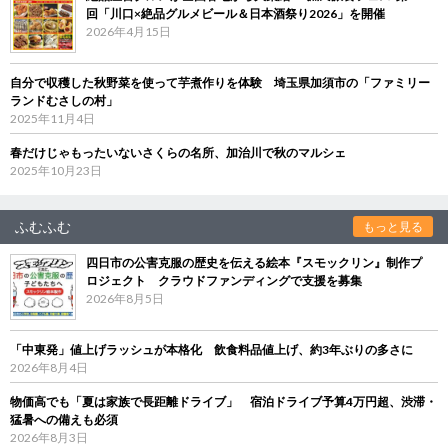
回「川口×絶品グルメビール＆日本酒祭り2026」を開催
2026年4月15日
自分で収穫した秋野菜を使って芋煮作りを体験 埼玉県加須市の「ファミリー
ランドむさしの村」
2025年11月4日
春だけじゃもったいないさくらの名所、加治川で秋のマルシェ
2025年10月23日
ふむふむ
もっと見る
四日市の公害克服の歴史を伝える絵本『スモックリン』制作プ
ロジェクト クラウドファンディングで支援を募集
2026年8月5日
「中東発」値上げラッシュが本格化 飲食料品値上げ、約3年ぶりの多さに
2026年8月4日
物価高でも「夏は家族で長距離ドライブ」 宿泊ドライブ予算4万円超、渋滞・
猛暑への備えも必須
2026年8月3日