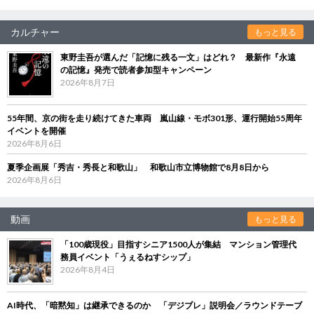
カルチャー
もっと見る
東野圭吾が選んだ「記憶に残る一文」はどれ？ 最新作『永遠
の記憶』発売で読者参加型キャンペーン
2026年8月7日
55年間、京の街を走り続けてきた車両 嵐山線・モボ301形、運行開始55周年
イベントを開催
2026年8月6日
夏季企画展「秀吉・秀長と和歌山」 和歌山市立博物館で8月8日から
2026年8月6日
動画
もっと見る
「100歳現役」目指すシニア1500人が集結 マンション管理代
務員イベント「うぇるねすシップ」
2026年8月4日
AI時代、「暗黙知」は継承できるのか 「デジブレ」説明会／ラウンドテーブ