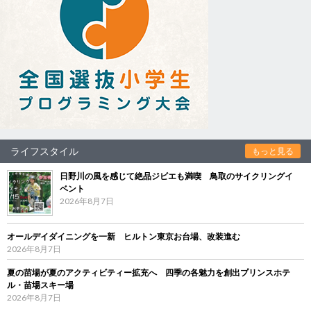
ライフスタイル
もっと見る
日野川の風を感じて絶品ジビエも満喫 鳥取のサイクリングイ
ベント
2026年8月7日
オールデイダイニングを一新 ヒルトン東京お台場、改装進む
2026年8月7日
夏の苗場が夏のアクティビティー拡充へ 四季の各魅力を創出プリンスホテ
ル・苗場スキー場
2026年8月7日