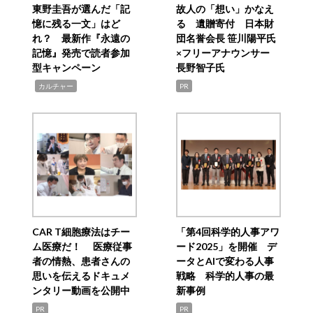
東野圭吾が選んだ「記
故人の「想い」かなえ
憶に残る一文」はど
る 遺贈寄付 日本財
れ？ 最新作『永遠の
団名誉会長 笹川陽平氏
記憶』発売で読者参加
×フリーアナウンサー
型キャンペーン
長野智子氏
,
カルチャー
PR
CAR T細胞療法はチー
「第4回科学的人事アワ
ム医療だ！ 医療従事
ード2025」を開催 デ
者の情熱、患者さんの
ータとAIで変わる人事
思いを伝えるドキュメ
戦略 科学的人事の最
ンタリー動画を公開中
新事例
PR
PR