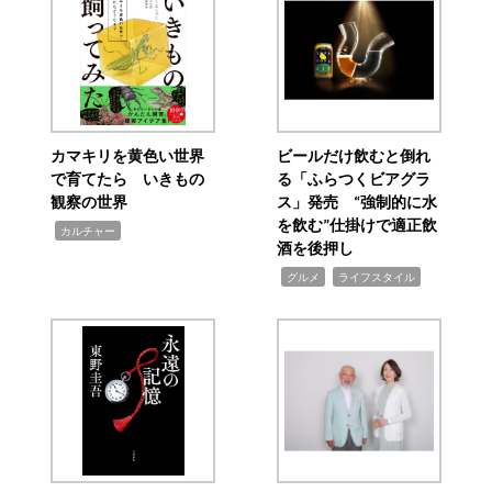
カマキリを黄色い世界
ビールだけ飲むと倒れ
で育てたら いきもの
る「ふらつくビアグラ
観察の世界
ス」発売 “強制的に水
を飲む”仕掛けで適正飲
,
カルチャー
酒を後押し
,
,
グルメ
ライフスタイル