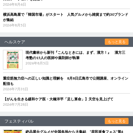
2026年8月6日
横浜高島屋で「韓国市場」がスタート 人気グルメから雑貨まで約30ブランド
が集結
2026年8月5日
ヘルスケア
もっと見る
現代書林から新刊『こんなときには、まず、漢方！』 漢方三
考塾の15人の医師や薬剤師が執筆
2026年8月5日
重症筋無力症への正しい知識と理解を 8月8日広島市で公開講座、オンライン
配信も
2026年7月31日
【がんを生きる緩和ケア医・大橋洋平「足し算命」】天空を見上げて
2026年7月28日
フェスティバル
もっと見る
絶品屋台グルメが全国各地から大集結 “庶民派食フェス”第4