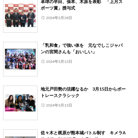
卓球の早田、張本、木原を表彰 「上月ス
ポーツ賞」授与式
2024年2月28日
「乳和食」で強い体を 元なでしこジャパ
ンの宮間さんも「おいしい」
2024年3月12日
地元戸田勢の活躍なるか 3月15日からボー
トレースクラシック
2024年3月13日
佐々木と梶原が熊本城バトル制す キメラA