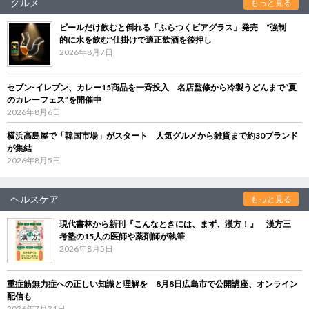
グルメ
もっと見る
ビールだけ飲むと倒れる「ふらつくビアグラス」発売 “強制
的に水を飲む”仕掛けで適正飲酒を後押し
2026年8月7日
セブン‐イレブン、カレー15商品を一斉投入 名店監修から冷製うどんまで“夏
のカレーフェス”を開催中
2026年8月6日
横浜高島屋で「韓国市場」がスタート 人気グルメから雑貨まで約30ブランド
が集結
2026年8月5日
ヘルスケア
もっと見る
現代書林から新刊『こんなときには、まず、漢方！』 漢方三
考塾の15人の医師や薬剤師が執筆
2026年8月5日
重症筋無力症への正しい知識と理解を 8月8日広島市で公開講座、オンライン
配信も
2026年7月31日