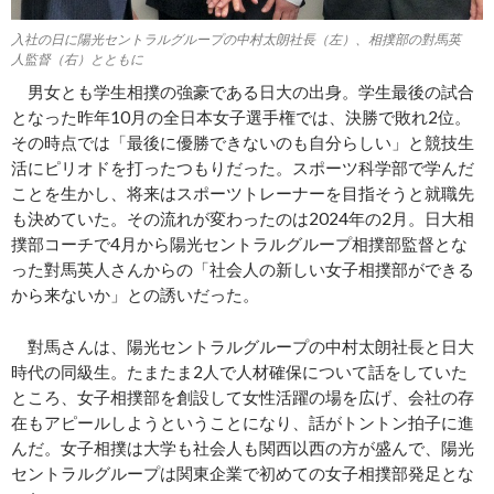
入社の日に陽光セントラルグループの中村太朗社長（左）、相撲部の對馬英
人監督（右）とともに
男女とも学生相撲の強豪である日大の出身。学生最後の試合
となった昨年10月の全日本女子選手権では、決勝で敗れ2位。
その時点では「最後に優勝できないのも自分らしい」と競技生
活にピリオドを打ったつもりだった。スポーツ科学部で学んだ
ことを生かし、将来はスポーツトレーナーを目指そうと就職先
も決めていた。その流れが変わったのは2024年の2月。日大相
撲部コーチで4月から陽光セントラルグループ相撲部監督とな
った對馬英人さんからの「社会人の新しい女子相撲部ができる
から来ないか」との誘いだった。
對馬さんは、陽光セントラルグループの中村太朗社長と日大
時代の同級生。たまたま2人で人材確保について話をしていた
ところ、女子相撲部を創設して女性活躍の場を広げ、会社の存
在もアピールしようということになり、話がトントン拍子に進
んだ。女子相撲は大学も社会人も関西以西の方が盛んで、陽光
セントラルグループは関東企業で初めての女子相撲部発足とな