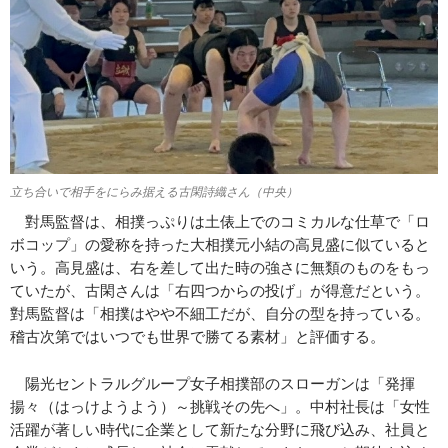
立ち合いで相手をにらみ据える古閑詩織さん（中央）
對馬監督は、相撲っぷりは土俵上でのコミカルな仕草で「ロ
ボコップ」の愛称を持った大相撲元小結の高見盛に似ていると
いう。高見盛は、右を差して出た時の強さに無類のものをもっ
ていたが、古閑さんは「右四つからの投げ」が得意だという。
對馬監督は「相撲はやや不細工だが、自分の型を持っている。
稽古次第ではいつでも世界で勝てる素材」と評価する。
陽光セントラルグループ女子相撲部のスローガンは「発揮
揚々（はっけようよう）～挑戦その先へ」。中村社長は「女性
活躍が著しい時代に企業として新たな分野に飛び込み、社員と