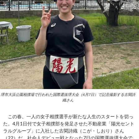
堺市大浜公園相撲場で行われた国際選抜堺大会（4月7日）で記念撮影する古閑詩
織さん
この春、一人の女子相撲選手が新たな人生のスタートを切っ
た。4月1日付で女子相撲部を発足させた不動産業「陽光セント
ラルグループ」に入社した古閑詩織（こが・しおり）さん
（22）だ。社会人デビュー戦となった7日の国際選抜堺大会で