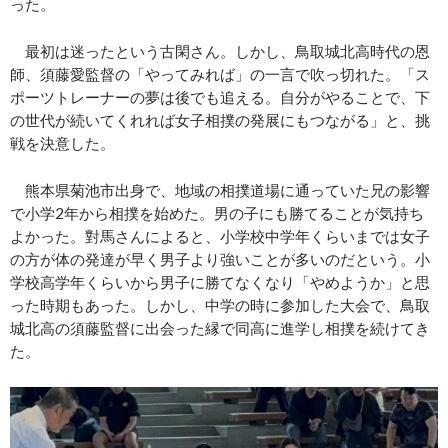
った。
最初は迷ったという古閑さん。しかし、鳥取城北高時代の恩
師、須藤愛監督の「やってみれば」の一言で吹っ切れた。「ス
ポーツトレーナーの夢は後でも追える。自分がやることで、下
の世代が続いてくれれば女子相撲の発展にもつながる」と、挑
戦を決意した。
熊本県菊池市出身で、地域の相撲道場に通っていた兄の影響
で小学2年から相撲を始めた。男の子にも勝てることが気持ち
よかった。對馬さんによると、小学校中学年くらいまでは女子
の方が体の発達が早く男子より強いことが多いのだという。小
学校高学年くらいから男子に勝てなくなり「やめようか」と思
った時期もあった。しかし、中学の時に参加した大会で、鳥取
城北高の須藤監督に出会った縁で同高に進学し相撲を続けてき
た。