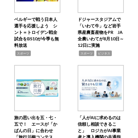
ベルギーで戦う日本人
ドジャースタジアムで
選手を応援しよう シ
「いわて牛」など岩手
ント＝トロイデン戦全
県産農畜産物をPR JA
試合をBS10が今季も無
全農いわてが8月10日～
料放送
12日に実施
,
,
,
スポーツ
スポーツ
ビジネス
旅の思い出を五・七・
「人がAIに求めるのは
五で！ エースが「か
信頼し相談できるこ
ばんの日」に合わせ
と」 ロジカがAI事業
「旅行川柳コンテス
者と導入機関の共通指