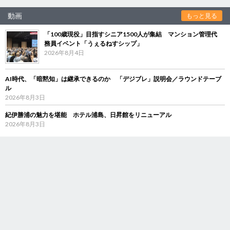
動画
もっと見る
「100歳現役」目指すシニア1500人が集結 マンション管理代
務員イベント「うぇるねすシップ」
2026年8月4日
AI時代、「暗黙知」は継承できるのか 「デジブレ」説明会／ラウンドテーブ
ル
2026年8月3日
紀伊勝浦の魅力を堪能 ホテル浦島、日昇館をリニューアル
2026年8月3日