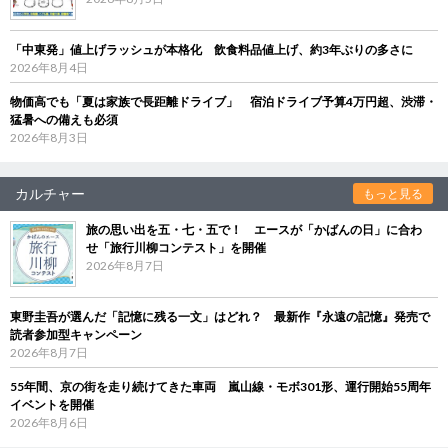
「中東発」値上げラッシュが本格化 飲食料品値上げ、約3年ぶりの多さに
2026年8月4日
物価高でも「夏は家族で長距離ドライブ」 宿泊ドライブ予算4万円超、渋滞・
猛暑への備えも必須
2026年8月3日
カルチャー
もっと見る
旅の思い出を五・七・五で！ エースが「かばんの日」に合わ
せ「旅行川柳コンテスト」を開催
2026年8月7日
東野圭吾が選んだ「記憶に残る一文」はどれ？ 最新作『永遠の記憶』発売で
読者参加型キャンペーン
2026年8月7日
55年間、京の街を走り続けてきた車両 嵐山線・モボ301形、運行開始55周年
イベントを開催
2026年8月6日