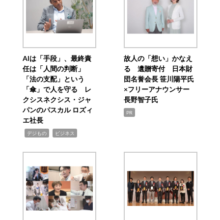
AIは「手段」、最終責
故人の「想い」かなえ
任は「人間の判断」
る 遺贈寄付 日本財
「法の支配」という
団名誉会長 笹川陽平氏
「傘」で人を守る レ
×フリーアナウンサー
クシスネクシス・ジャ
長野智子氏
パンのパスカル ロズィ
PR
エ社長
,
,
デジもの
ビジネス