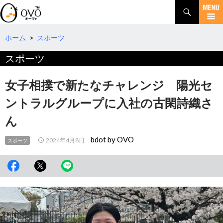
検
索
コ
ン
テ
ホーム
>
スポーツ
ン
スポーツ
ツ
へ
移
女子相撲で新たなチャレンジ 陽光セ
動
ントラルグループに入社の古閑詩織さ
ん
bdot by OVO
2024年4月8日
スポーツ