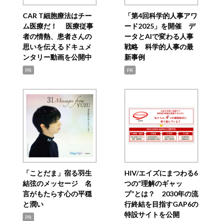
CAR T細胞療法はチー
「第4回科学的人事アワ
ム医療だ！ 医療従事
ード2025」を開催 デ
者の情熱、患者さんの
ータとAIで変わる人事
思いを伝えるドキュメ
戦略 科学的人事の最
ンタリー動画を公開中
新事例
PR
PR
「ことだま」宿る羽生
HIV/エイズにまつわる6
結弦のメッセージ 名
つの“理解のギャッ
言がもたらす心の平穏
プ”とは？ 2030年の流
と潤い
行終結を目指すGAP6の
特設サイトを公開
PR