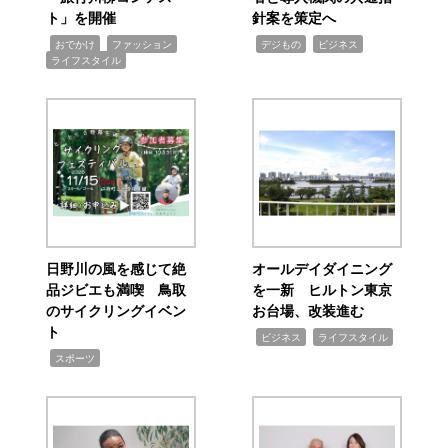
ト」を開催
針案を策定へ
,
,
,
,
,
おでかけ
ファッション
デジもの
ビジネス
ライフスタイル
日野川の風を感じて絶
オールデイダイニング
品ジビエも満喫 鳥取
を一新 ヒルトン東京
のサイクリングイベン
お台場、改装進む
ト
,
,
ビジネス
ライフスタイル
,
スポーツ