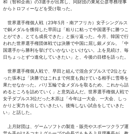
和（智和企画）の3選手が出席し、同財団の東尾公彦専務理事
からトロフィーなどを受け取った。
世界選手権個人戦（23年5月・南アフリカ）女子シングルス
で銅メダルを獲得した早田は「粘りに粘って中国選手に勝つこ
とができ、とても成長できた」と振り返った。今月、韓国で行
われた世界選手権団体戦では決勝で中国に屈し銀メダル。「中
国選手から勝利を挙げていかないといけない。上を見続け、毎
日ちょっとずつ進化していきたい」と、今後の目標を語った。
世界選手権個人戦で、早田と組んで混合ダブルスで2位とな
った張本は「決勝ではこれまで何度も負けている相手に雪辱を
果たせなかった。パリ五輪で金メダルを取るため、これから詰
めるところを詰めていく」と意気込んだ。世界選手権個人戦で
女子ダブルス3位だった木原は「今年は一大会、一大会、しっ
かりと実力を出していきたい。後悔しない試合をしていきた
い」と話した。
上月財団は、ゲームソフトの製造・販売やスポーツクラブ運
営を手がけるコナミグループの会長でもある上月理事長が、教