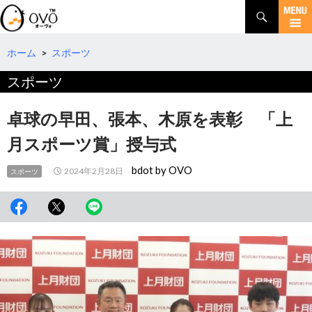
検
索
コ
ン
テ
ホーム
>
スポーツ
ン
スポーツ
ツ
へ
移
卓球の早田、張本、木原を表彰 「上
動
月スポーツ賞」授与式
bdot by OVO
2024年2月28日
スポーツ