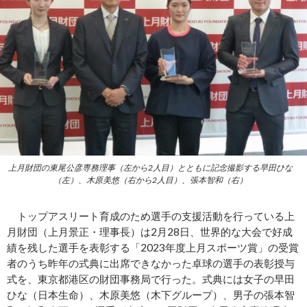
上月財団の東尾公彦専務理事（左から2人目）とともに記念撮影する早田ひな
（左）、木原美悠（右から2人目）、張本智和（右）
トップアスリート育成のため選手の支援活動を行っている上
月財団（上月景正・理事長）は2月28日、世界的な大会で好成
績を残した選手を表彰する「2023年度上月スポーツ賞」の受賞
者のうち昨年の式典に出席できなかった卓球の選手の表彰授与
式を、東京都港区の財団事務局で行った。式典には女子の早田
ひな（日本生命）、木原美悠（木下グループ）、男子の張本智