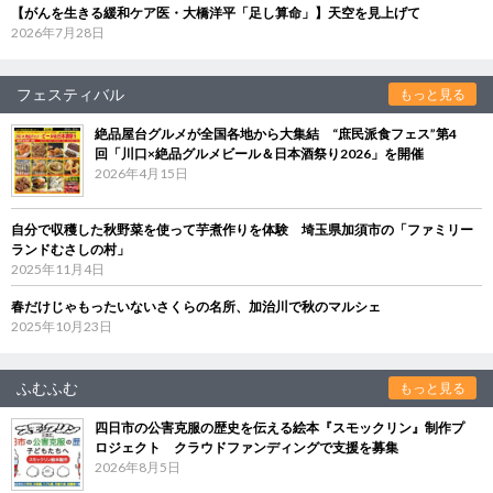
【がんを生きる緩和ケア医・大橋洋平「足し算命」】天空を見上げて
2026年7月28日
フェスティバル
もっと見る
絶品屋台グルメが全国各地から大集結 “庶民派食フェス”第4
回「川口×絶品グルメビール＆日本酒祭り2026」を開催
2026年4月15日
自分で収穫した秋野菜を使って芋煮作りを体験 埼玉県加須市の「ファミリー
ランドむさしの村」
2025年11月4日
春だけじゃもったいないさくらの名所、加治川で秋のマルシェ
2025年10月23日
ふむふむ
もっと見る
四日市の公害克服の歴史を伝える絵本『スモックリン』制作プ
ロジェクト クラウドファンディングで支援を募集
2026年8月5日