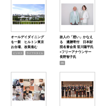
オールデイダイニング
故人の「想い」かなえ
を一新 ヒルトン東京
る 遺贈寄付 日本財
お台場、改装進む
団名誉会長 笹川陽平氏
×フリーアナウンサー
,
,
ビジネス
ライフスタイル
長野智子氏
PR