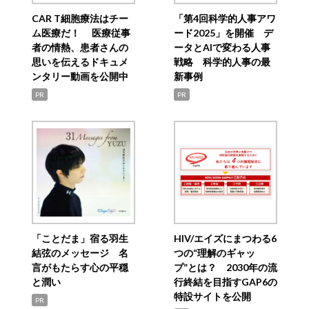
CAR T細胞療法はチー
「第4回科学的人事アワ
ム医療だ！ 医療従事
ード2025」を開催 デ
者の情熱、患者さんの
ータとAIで変わる人事
思いを伝えるドキュメ
戦略 科学的人事の最
ンタリー動画を公開中
新事例
PR
PR
「ことだま」宿る羽生
HIV/エイズにまつわる6
結弦のメッセージ 名
つの“理解のギャッ
言がもたらす心の平穏
プ”とは？ 2030年の流
と潤い
行終結を目指すGAP6の
特設サイトを公開
PR