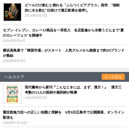
ビールだけ飲むと倒れる「ふらつくビアグラス」発売 “強制
的に水を飲む”仕掛けで適正飲酒を後押し
2026年8月7日
セブン‐イレブン、カレー15商品を一斉投入 名店監修から冷製うどんまで“夏
のカレーフェス”を開催中
2026年8月6日
横浜高島屋で「韓国市場」がスタート 人気グルメから雑貨まで約30ブランド
が集結
2026年8月5日
ヘルスケア
もっと見る
現代書林から新刊『こんなときには、まず、漢方！』 漢方三
考塾の15人の医師や薬剤師が執筆
2026年8月5日
重症筋無力症への正しい知識と理解を 8月8日広島市で公開講座、オンライン
配信も
2026年7月31日