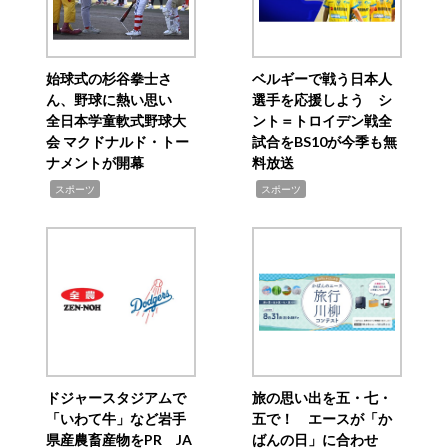
始球式の杉谷拳士さ
ベルギーで戦う日本人
ん、野球に熱い思い
選手を応援しよう シ
全日本学童軟式野球大
ント＝トロイデン戦全
会 マクドナルド・トー
試合をBS10が今季も無
ナメントが開幕
料放送
,
,
スポーツ
スポーツ
ドジャースタジアムで
旅の思い出を五・七・
「いわて牛」など岩手
五で！ エースが「か
県産農畜産物をPR JA
ばんの日」に合わせ