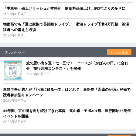
「中東発」値上げラッシュが本格化 飲食料品値上げ、約3年ぶりの多さに
2026年8月4日
物価高でも「夏は家族で長距離ドライブ」 宿泊ドライブ予算4万円超、渋滞・
猛暑への備えも必須
2026年8月3日
カルチャー
もっと見る
旅の思い出を五・七・五で！ エースが「かばんの日」に合わ
せ「旅行川柳コンテスト」を開催
2026年8月7日
東野圭吾が選んだ「記憶に残る一文」はどれ？ 最新作『永遠の記憶』発売で
読者参加型キャンペーン
2026年8月7日
55年間、京の街を走り続けてきた車両 嵐山線・モボ301形、運行開始55周年
イベントを開催
2026年8月6日