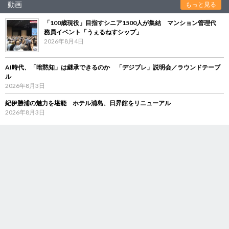
動画
もっと見る
「100歳現役」目指すシニア1500人が集結 マンション管理代
務員イベント「うぇるねすシップ」
2026年8月4日
AI時代、「暗黙知」は継承できるのか 「デジブレ」説明会／ラウンドテーブ
ル
2026年8月3日
紀伊勝浦の魅力を堪能 ホテル浦島、日昇館をリニューアル
2026年8月3日