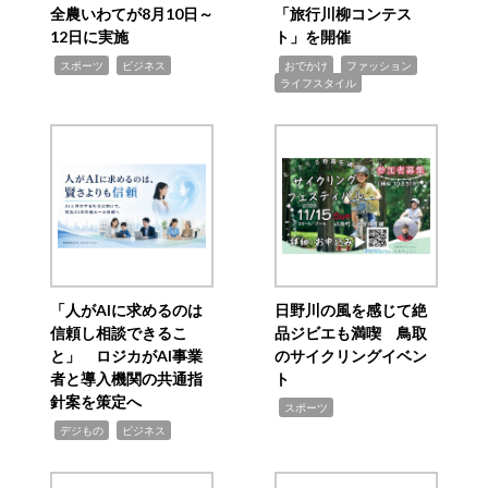
全農いわてが8月10日～
「旅行川柳コンテス
12日に実施
ト」を開催
,
,
,
,
,
スポーツ
ビジネス
おでかけ
ファッション
ライフスタイル
「人がAIに求めるのは
日野川の風を感じて絶
信頼し相談できるこ
品ジビエも満喫 鳥取
と」 ロジカがAI事業
のサイクリングイベン
者と導入機関の共通指
ト
針案を策定へ
,
スポーツ
,
,
デジもの
ビジネス