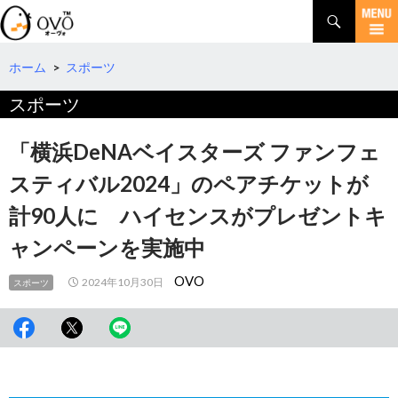
検
索
コ
ン
テ
ホーム
>
スポーツ
ン
スポーツ
ツ
へ
移
「横浜DeNAベイスターズ ファンフェ
動
スティバル2024」のペアチケットが
計90人に ハイセンスがプレゼントキ
ャンペーンを実施中
OVO
2024年10月30日
スポーツ