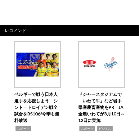
レコメンド
ベルギーで戦う日本人
ドジャースタジアムで
選手を応援しよう シ
「いわて牛」など岩手
ント＝トロイデン戦全
県産農畜産物をPR JA
試合をBS10が今季も無
全農いわてが8月10日～
料放送
12日に実施
,
,
,
スポーツ
スポーツ
ビジネス