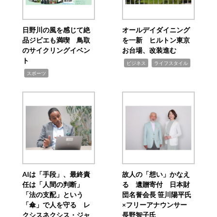
日野川の風を感じて絶
オールデイダイニング
品ジビエも満喫 鳥取
を一新 ヒルトン東京
のサイクリングイベン
お台場、改装進む
ト
,
,
ビジネス
ライフスタイル
,
スポーツ
AIは「手段」、最終責
故人の「想い」かなえ
任は「人間の判断」
る 遺贈寄付 日本財
「法の支配」という
団名誉会長 笹川陽平氏
「傘」で人を守る レ
×フリーアナウンサー
クシスネクシス・ジャ
長野智子氏