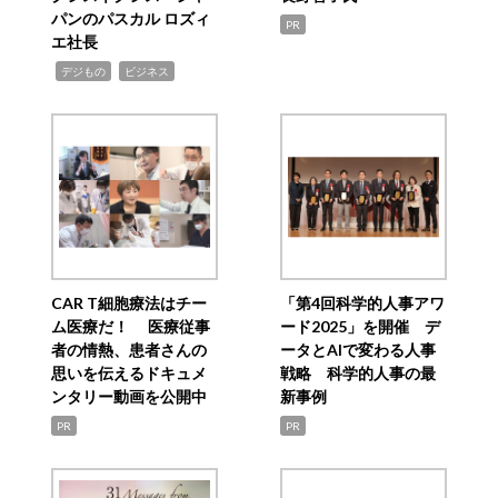
パンのパスカル ロズィ
PR
エ社長
,
,
デジもの
ビジネス
CAR T細胞療法はチー
「第4回科学的人事アワ
ム医療だ！ 医療従事
ード2025」を開催 デ
者の情熱、患者さんの
ータとAIで変わる人事
思いを伝えるドキュメ
戦略 科学的人事の最
ンタリー動画を公開中
新事例
PR
PR