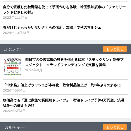
自分で収穫した秋野菜を使って芋煮作りを体験 埼玉県加須市の「ファミリー
ランドむさしの村」
2025年11月4日
春だけじゃもったいないさくらの名所、加治川で秋のマルシェ
2025年10月23日
ふむふむ
もっと見る
四日市の公害克服の歴史を伝える絵本『スモックリン』制作プ
ロジェクト クラウドファンディングで支援を募集
2026年8月5日
「中東発」値上げラッシュが本格化 飲食料品値上げ、約3年ぶりの多さに
2026年8月4日
物価高でも「夏は家族で長距離ドライブ」 宿泊ドライブ予算4万円超、渋滞・
猛暑への備えも必須
2026年8月3日
カルチャー
もっと見る