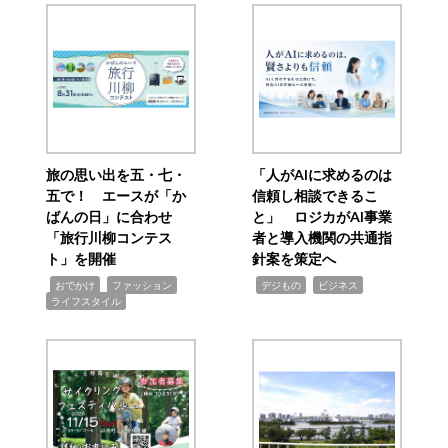
旅の思い出を五・七・
「人がAIに求めるのは
五で！ エースが「か
信頼し相談できるこ
ばんの日」に合わせ
と」 ロジカがAI事業
「旅行川柳コンテス
者と導入機関の共通指
ト」を開催
針案を策定へ
,
,
,
,
,
おでかけ
ファッション
デジもの
ビジネス
ライフスタイル