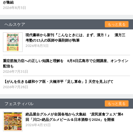
が集結
2026年8月5日
ヘルスケア
もっと見る
現代書林から新刊『こんなときには、まず、漢方！』 漢方三
考塾の15人の医師や薬剤師が執筆
2026年8月5日
重症筋無力症への正しい知識と理解を 8月8日広島市で公開講座、オンライン
配信も
2026年7月31日
【がんを生きる緩和ケア医・大橋洋平「足し算命」】天空を見上げて
2026年7月28日
フェスティバル
もっと見る
絶品屋台グルメが全国各地から大集結 “庶民派食フェス”第4
回「川口×絶品グルメビール＆日本酒祭り2026」を開催
2026年4月15日