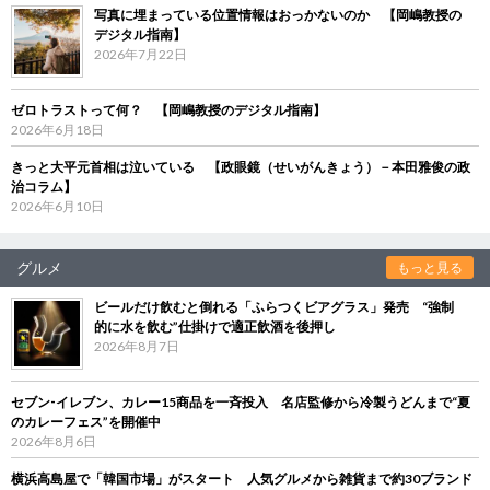
写真に埋まっている位置情報はおっかないのか 【岡嶋教授の
デジタル指南】
2026年7月22日
ゼロトラストって何？ 【岡嶋教授のデジタル指南】
2026年6月18日
きっと大平元首相は泣いている 【政眼鏡（せいがんきょう）－本田雅俊の政
治コラム】
2026年6月10日
グルメ
もっと見る
ビールだけ飲むと倒れる「ふらつくビアグラス」発売 “強制
的に水を飲む”仕掛けで適正飲酒を後押し
2026年8月7日
セブン‐イレブン、カレー15商品を一斉投入 名店監修から冷製うどんまで“夏
のカレーフェス”を開催中
2026年8月6日
横浜高島屋で「韓国市場」がスタート 人気グルメから雑貨まで約30ブランド