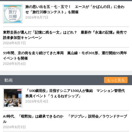
旅の思い出を五・七・五で！ エースが「かばんの日」に合わ
せ「旅行川柳コンテスト」を開催
2026年8月7日
東野圭吾が選んだ「記憶に残る一文」はどれ？ 最新作『永遠の記憶』発売で
読者参加型キャンペーン
2026年8月7日
55年間、京の街を走り続けてきた車両 嵐山線・モボ301形、運行開始55周年
イベントを開催
2026年8月6日
動画
もっと見る
「100歳現役」目指すシニア1500人が集結 マンション管理代
務員イベント「うぇるねすシップ」
2026年8月4日
AI時代、「暗黙知」は継承できるのか 「デジブレ」説明会／ラウンドテーブ
ル
2026年8月3日