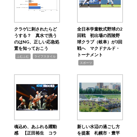
クラゲに刺されたらど
全日本学童軟式野球の2
うする？ 真水で洗う
回戦 初出場の西陵野
のはNG、正しい応急処
球クラブ（岐阜）が3回
置を知っておこう
戦へ マクドナルド・
トーナメント
,
,
ふむふむ
ライフスタイル
,
スポーツ
魂込め、あふれる躍動
新しい水辺の過ごし方
感 【正田裕生 コラ
を提案 札幌市・豊平