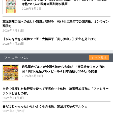
考塾の15人の医師や薬剤師が執筆
2026年8月5日
重症筋無力症への正しい知識と理解を 8月8日広島市で公開講座、オンライン
配信も
2026年7月31日
【がんを生きる緩和ケア医・大橋洋平「足し算命」】天空を見上げて
2026年7月28日
フェスティバル
もっと見る
絶品屋台グルメが全国各地から大集結 “庶民派食フェス”第4
回「川口×絶品グルメビール＆日本酒祭り2026」を開催
2026年4月15日
自分で収穫した秋野菜を使って芋煮作りを体験 埼玉県加須市の「ファミリー
ランドむさしの村」
2025年11月4日
春だけじゃもったいないさくらの名所、加治川で秋のマルシェ
2025年10月23日