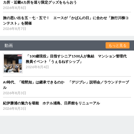
カ所・近畿6カ所を巡り限定グッズをもらおう
2026年8月8日
旅の思い出を五・七・五で！ エースが「かばんの日」に合わせ「旅行川柳コ
ンテスト」を開催
2026年8月7日
動画
もっと見る
「100歳現役」目指すシニア1500人が集結 マンション管理代
務員イベント「うぇるねすシップ」
2026年8月4日
AI時代、「暗黙知」は継承できるのか 「デジブレ」説明会／ラウンドテーブ
ル
2026年8月3日
紀伊勝浦の魅力を堪能 ホテル浦島、日昇館をリニューアル
2026年8月3日