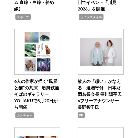
ム 直線・曲線・斜め
川でイベント「川見
線】
2026」を開催
,
,
スポーツ
ライフスタイル
6人の作家が描く“風景
故人の「想い」かなえ
と猫”の共演 歌舞伎座
る 遺贈寄付 日本財
そばのギャラリー
団名誉会長 笹川陽平氏
YOHAKUで8月20日か
×フリーアナウンサー
ら開催
長野智子氏
,
カルチャー
PR