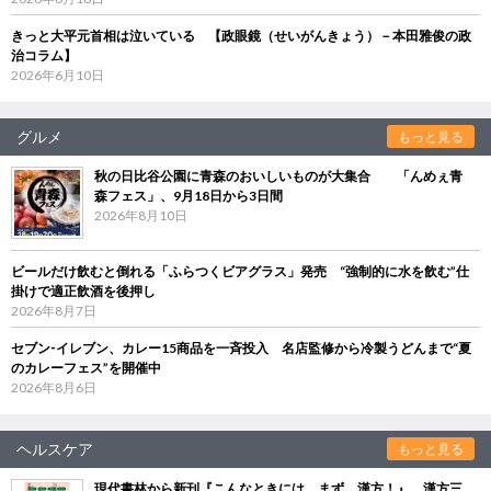
きっと大平元首相は泣いている 【政眼鏡（せいがんきょう）－本田雅俊の政
治コラム】
2026年6月10日
グルメ
もっと見る
秋の日比谷公園に青森のおいしいものが大集合 「んめぇ青
森フェス」、9月18日から3日間
2026年8月10日
ビールだけ飲むと倒れる「ふらつくビアグラス」発売 “強制的に水を飲む”仕
掛けで適正飲酒を後押し
2026年8月7日
セブン‐イレブン、カレー15商品を一斉投入 名店監修から冷製うどんまで“夏
のカレーフェス”を開催中
2026年8月6日
ヘルスケア
もっと見る
現代書林から新刊『こんなときには、まず、漢方！』 漢方三