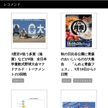
レコメンド
3度目V狙う多賀（滋
秋の日比谷公園に青森
賀）などが8強 全日本
のおいしいものが大集
学童軟式野球大会マク
合 「んめぇ青森フ
ドナルド・トーナメン
ェス」、9月18日から3
トの3回戦
日間
,
,
,
スポーツ
グルメ
ライフスタイル