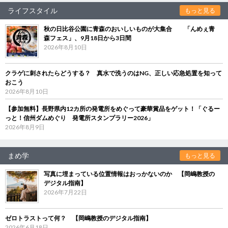
ライフスタイル
もっと見る
秋の日比谷公園に青森のおいしいものが大集合 「んめぇ青
森フェス」、9月18日から3日間
2026年8月10日
クラゲに刺されたらどうする？ 真水で洗うのはNG、正しい応急処置を知って
おこう
2026年8月10日
【参加無料】長野県内12カ所の発電所をめぐって豪華賞品をゲット！「ぐるー
っと！信州ダムめぐり 発電所スタンプラリー2026」
2026年8月9日
まめ学
もっと見る
写真に埋まっている位置情報はおっかないのか 【岡嶋教授の
デジタル指南】
2026年7月22日
ゼロトラストって何？ 【岡嶋教授のデジタル指南】
2026年6月18日