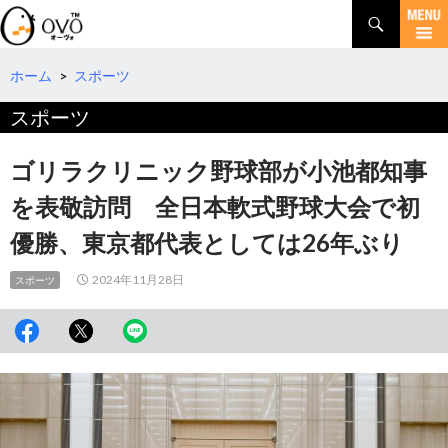
検
索
コ
ン
テ
ホーム
>
スポーツ
ン
スポーツ
ツ
へ
移
ゴリラクリニック野球部が小池都知事
動
を表敬訪問 全日本軟式野球大会で初
優勝、東京都代表としては26年ぶり
2024年11月28日
スポーツ