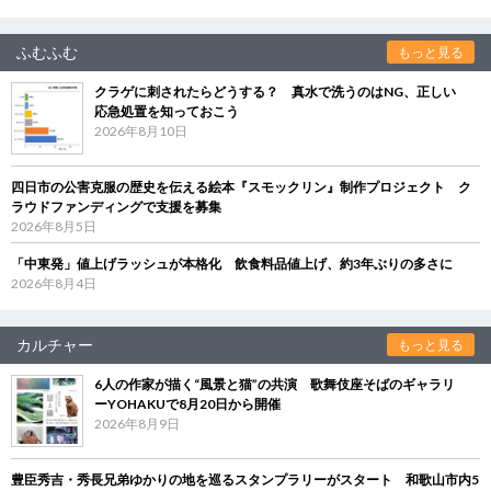
ふむふむ
もっと見る
クラゲに刺されたらどうする？ 真水で洗うのはNG、正しい
応急処置を知っておこう
2026年8月10日
四日市の公害克服の歴史を伝える絵本『スモックリン』制作プロジェクト ク
ラウドファンディングで支援を募集
2026年8月5日
「中東発」値上げラッシュが本格化 飲食料品値上げ、約3年ぶりの多さに
2026年8月4日
カルチャー
もっと見る
6人の作家が描く“風景と猫”の共演 歌舞伎座そばのギャラリ
ーYOHAKUで8月20日から開催
2026年8月9日
豊臣秀吉・秀長兄弟ゆかりの地を巡るスタンプラリーがスタート 和歌山市内5