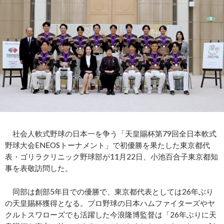
社会人軟式野球の日本一を争う「天皇賜杯第79回全日本軟式
野球大会ENEOSトーナメント」で初優勝を果たした東京都代
表・ゴリラクリニック野球部が11月22日、小池百合子東京都知
事を表敬訪問した。
同部は創部5年目での優勝で、東京都代表としては26年ぶり
の天皇賜杯獲得となる。プロ野球の日本ハムファイターズやヤ
クルトスワローズでも活躍した今浪隆博監督は「26年ぶりに天