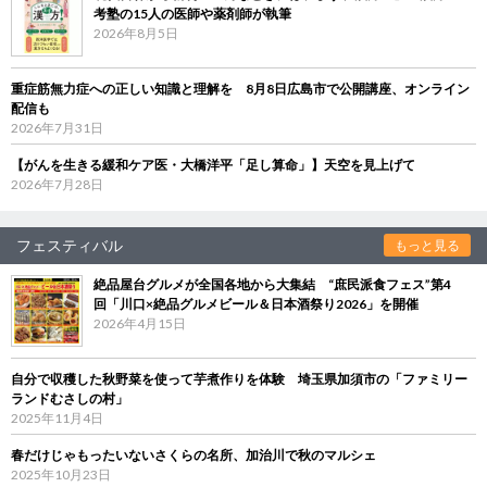
考塾の15人の医師や薬剤師が執筆
2026年8月5日
重症筋無力症への正しい知識と理解を 8月8日広島市で公開講座、オンライン
配信も
2026年7月31日
【がんを生きる緩和ケア医・大橋洋平「足し算命」】天空を見上げて
2026年7月28日
フェスティバル
もっと見る
絶品屋台グルメが全国各地から大集結 “庶民派食フェス”第4
回「川口×絶品グルメビール＆日本酒祭り2026」を開催
2026年4月15日
自分で収穫した秋野菜を使って芋煮作りを体験 埼玉県加須市の「ファミリー
ランドむさしの村」
2025年11月4日
春だけじゃもったいないさくらの名所、加治川で秋のマルシェ
2025年10月23日