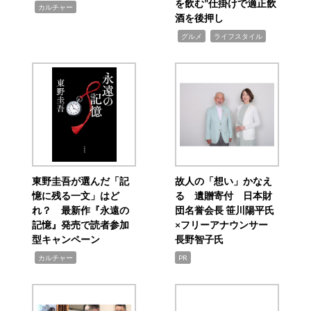
を飲む”仕掛けで適正飲
,
カルチャー
酒を後押し
,
,
グルメ
ライフスタイル
東野圭吾が選んだ「記
故人の「想い」かなえ
憶に残る一文」はど
る 遺贈寄付 日本財
れ？ 最新作『永遠の
団名誉会長 笹川陽平氏
記憶』発売で読者参加
×フリーアナウンサー
型キャンペーン
長野智子氏
,
カルチャー
PR