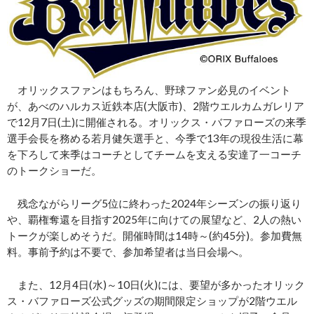
オリックスファンはもちろん、野球ファン必見のイベント
が、あべのハルカス近鉄本店(大阪市)、2階ウエルカムガレリア
で12月7日(土)に開催される。オリックス・バファローズの来季
選手会長を務める若月健矢選手と、今季で13年の現役生活に幕
を下ろして来季はコーチとしてチームを支える安達了一コーチ
のトークショーだ。
残念ながらリーグ5位に終わった2024年シーズンの振り返り
や、覇権奪還を目指す2025年に向けての展望など、2人の熱い
トークが楽しめそうだ。開催時間は14時～(約45分)。参加費無
料。事前予約は不要で、参加希望者は当日会場へ。
また、12月4日(水)～10日(火)には、要望が多かったオリック
ス・バファローズ公式グッズの期間限定ショップが2階ウエル