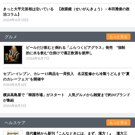
きっと大平元首相は泣いている 【政眼鏡（せいがんきょう）－本田雅俊の政
治コラム】
2026年6月10日
グルメ
もっと見る
ビールだけ飲むと倒れる「ふらつくビアグラス」発売 “強制
的に水を飲む”仕掛けで適正飲酒を後押し
2026年8月7日
セブン‐イレブン、カレー15商品を一斉投入 名店監修から冷製うどんまで“夏
のカレーフェス”を開催中
2026年8月6日
横浜高島屋で「韓国市場」がスタート 人気グルメから雑貨まで約30ブランド
が集結
2026年8月5日
ヘルスケア
もっと見る
現代書林から新刊『こんなときには、まず、漢方！』 漢方三