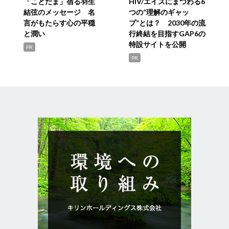
「ことだま」宿る羽生
HIV/エイズにまつわる6
結弦のメッセージ 名
つの“理解のギャッ
言がもたらす心の平穏
プ”とは？ 2030年の流
と潤い
行終結を目指すGAP6の
特設サイトを公開
PR
PR