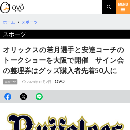
検
索
コ
ン
テ
ホーム
>
スポーツ
ン
スポーツ
ツ
へ
移
オリックスの若月選手と安達コーチの
動
トークショーを大阪で開催 サイン会
の整理券はグッズ購入者先着50人に
OVO
2024年12月2日
スポーツ