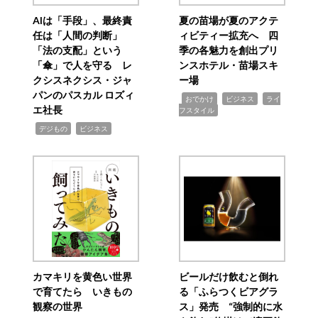
AIは「手段」、最終責
夏の苗場が夏のアクテ
任は「人間の判断」
ィビティー拡充へ 四
「法の支配」という
季の各魅力を創出プリ
「傘」で人を守る レ
ンスホテル・苗場スキ
クシスネクシス・ジャ
ー場
パンのパスカル ロズィ
,
,
,
おでかけ
ビジネス
ライ
エ社長
フスタイル
,
,
デジもの
ビジネス
カマキリを黄色い世界
ビールだけ飲むと倒れ
で育てたら いきもの
る「ふらつくビアグラ
観察の世界
ス」発売 “強制的に水