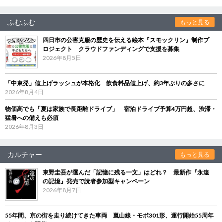
ふむふむ
もっと見る
四日市の公害克服の歴史を伝える絵本『スモックリン』制作プ
ロジェクト クラウドファンディングで支援を募集
2026年8月5日
「中東発」値上げラッシュが本格化 飲食料品値上げ、約3年ぶりの多さに
2026年8月4日
物価高でも「夏は家族で長距離ドライブ」 宿泊ドライブ予算4万円超、渋滞・
猛暑への備えも必須
2026年8月3日
カルチャー
もっと見る
東野圭吾が選んだ「記憶に残る一文」はどれ？ 最新作『永遠
の記憶』発売で読者参加型キャンペーン
2026年8月7日
55年間、京の街を走り続けてきた車両 嵐山線・モボ301形、運行開始55周年