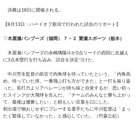
決勝は18日に開催される。
【8月13日：ハードオフ新潟で行われた試合のリポート】
▽
木屋瀬バンブーズ（福岡） ７－２ 簗瀬スポーツ（栃木）
木屋瀬バンブーズの永嶋璃陽斗が2点リードの四回に右越え
に3点本塁打を打ち込み、試合を決定づけた。
中川芳生監督の助言で内角球を待っていたという。「内角高
め。待っていた球。一番飛ぶ打ち方ができた」と一打を振り返
った。長打力よりアベレージが持ち味と自覚するが、思い切っ
たスイングが大飛球を生んだ。「チームのみんなと勝ち上がっ
て、最後は優勝したい」と頼もしい言葉を口にした。
初出場で物おじせずにプレーする選手たちに中川監督は「まっ
たく緊張していなかった」と感心していた。（竹森公紀）