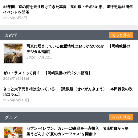
55年間、京の街を走り続けてきた車両 嵐山線・モボ301形、運行開始55周年
イベントを開催
2026年8月6日
まめ学
もっと見る
写真に埋まっている位置情報はおっかないのか 【岡嶋教授の
デジタル指南】
2026年7月22日
ゼロトラストって何？ 【岡嶋教授のデジタル指南】
2026年6月18日
きっと大平元首相は泣いている 【政眼鏡（せいがんきょう）－本田雅俊の政
治コラム】
2026年6月10日
グルメ
もっと見る
セブン‐イレブン、カレー15商品を一斉投入 名店監修から冷
製うどんまで“夏のカレーフェス”を開催中