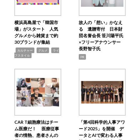
横浜高島屋で「韓国市
故人の「想い」かなえ
場」がスタート 人気
る 遺贈寄付 日本財
グルメから雑貨まで約
団名誉会長 笹川陽平氏
30ブランドが集結
×フリーアナウンサー
長野智子氏
,
,
,
カルチャー
グルメ
ライ
フスタイル
PR
CAR T細胞療法はチー
「第4回科学的人事アワ
ム医療だ！ 医療従事
ード2025」を開催 デ
者の情熱、患者さんの
ータとAIで変わる人事