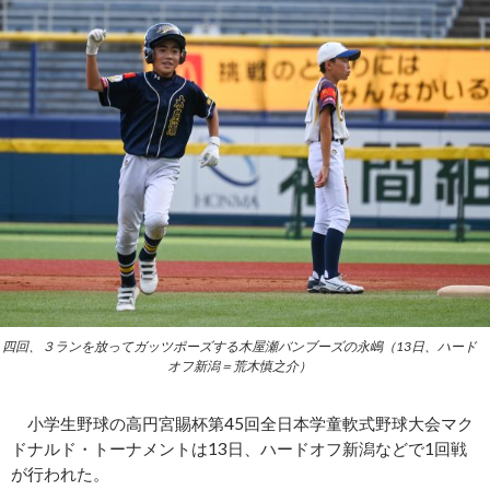
四回、３ランを放ってガッツポーズする木屋瀬バンブーズの永嶋（13日、ハード
オフ新潟＝荒木慎之介）
小学生野球の高円宮賜杯第45回全日本学童軟式野球大会マク
ドナルド・トーナメントは13日、ハードオフ新潟などで1回戦
が行われた。