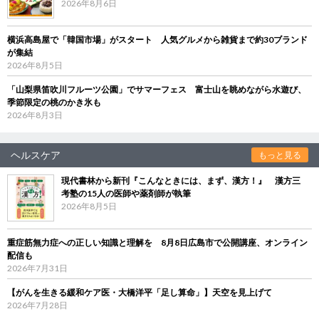
2026年8月6日
横浜高島屋で「韓国市場」がスタート 人気グルメから雑貨まで約30ブランド
が集結
2026年8月5日
「山梨県笛吹川フルーツ公園」でサマーフェス 富士山を眺めながら水遊び、
季節限定の桃のかき氷も
2026年8月3日
ヘルスケア
もっと見る
現代書林から新刊『こんなときには、まず、漢方！』 漢方三
考塾の15人の医師や薬剤師が執筆
2026年8月5日
重症筋無力症への正しい知識と理解を 8月8日広島市で公開講座、オンライン
配信も
2026年7月31日
【がんを生きる緩和ケア医・大橋洋平「足し算命」】天空を見上げて
2026年7月28日