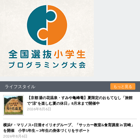
ライフスタイル
もっと見る
【京都 湯の花温泉・すみや亀峰菴】夏限定のおもてなし「旅館
で“涼”を楽しむ夏の休日」8月末まで開催中
2026年8月6日
横浜F・マリノス×日清オイリオグループ、「サッカー教室&食育講座 in 宮崎」
を開催 小学1年生～3年生の身体づくりをサポート
2026年8月6日