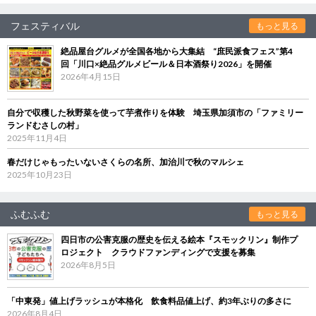
フェスティバル
もっと見る
絶品屋台グルメが全国各地から大集結 “庶民派食フェス”第4
回「川口×絶品グルメビール＆日本酒祭り2026」を開催
2026年4月15日
自分で収穫した秋野菜を使って芋煮作りを体験 埼玉県加須市の「ファミリー
ランドむさしの村」
2025年11月4日
春だけじゃもったいないさくらの名所、加治川で秋のマルシェ
2025年10月23日
ふむふむ
もっと見る
四日市の公害克服の歴史を伝える絵本『スモックリン』制作プ
ロジェクト クラウドファンディングで支援を募集
2026年8月5日
「中東発」値上げラッシュが本格化 飲食料品値上げ、約3年ぶりの多さに
2026年8月4日