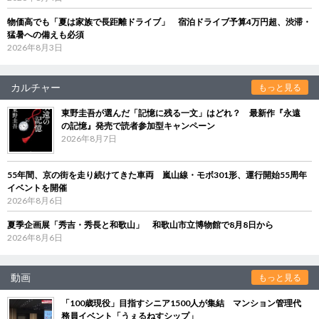
物価高でも「夏は家族で長距離ドライブ」 宿泊ドライブ予算4万円超、渋滞・
猛暑への備えも必須
2026年8月3日
カルチャー
もっと見る
東野圭吾が選んだ「記憶に残る一文」はどれ？ 最新作『永遠
の記憶』発売で読者参加型キャンペーン
2026年8月7日
55年間、京の街を走り続けてきた車両 嵐山線・モボ301形、運行開始55周年
イベントを開催
2026年8月6日
夏季企画展「秀吉・秀長と和歌山」 和歌山市立博物館で8月8日から
2026年8月6日
動画
もっと見る
「100歳現役」目指すシニア1500人が集結 マンション管理代
務員イベント「うぇるねすシップ」