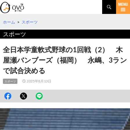
検
索
コ
ン
テ
ホーム
>
スポーツ
ン
スポーツ
ツ
へ
移
全日本学童軟式野球の1回戦（2） 木
動
屋瀬バンブーズ（福岡） 永嶋、3ラン
で試合決める
2025年8月13日
スポーツ