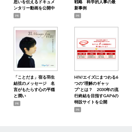
思いを伝えるドキュメ
戦略 科学的人事の最
ンタリー動画を公開中
新事例
PR
PR
「ことだま」宿る羽生
HIV/エイズにまつわる6
結弦のメッセージ 名
つの“理解のギャッ
言がもたらす心の平穏
プ”とは？ 2030年の流
と潤い
行終結を目指すGAP6の
特設サイトを公開
PR
PR