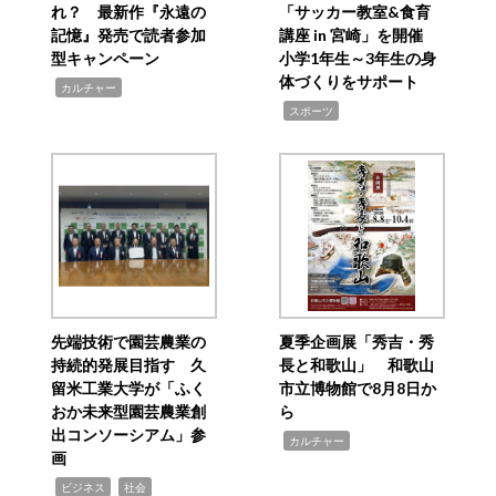
れ？ 最新作『永遠の
「サッカー教室&食育
記憶』発売で読者参加
講座 in 宮崎」を開催
型キャンペーン
小学1年生～3年生の身
体づくりをサポート
,
カルチャー
,
スポーツ
先端技術で園芸農業の
夏季企画展「秀吉・秀
持続的発展目指す 久
長と和歌山」 和歌山
留米工業大学が「ふく
市立博物館で8月8日か
おか未来型園芸農業創
ら
出コンソーシアム」参
,
カルチャー
画
,
,
ビジネス
社会