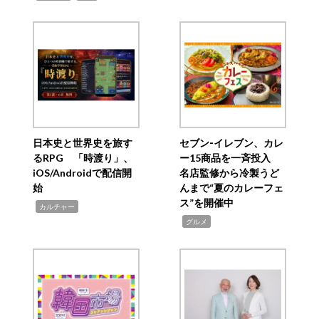
日本史と世界史を旅す
セブン‐イレブン、カレ
るRPG 「時渡り」、
ー15商品を一斉投入
iOS/Androidで配信開
名店監修から冷製うど
始
んまで“夏のカレーフェ
ス”を開催中
,
カルチャー
,
グルメ