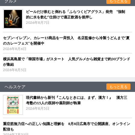
グルメ
もっと見る
ビールだけ飲むと倒れる「ふらつくビアグラス」発売 “強制
的に水を飲む”仕掛けで適正飲酒を後押し
2026年8月7日
セブン‐イレブン、カレー15商品を一斉投入 名店監修から冷製うどんまで“夏
のカレーフェス”を開催中
2026年8月6日
横浜高島屋で「韓国市場」がスタート 人気グルメから雑貨まで約30ブランド
が集結
2026年8月5日
ヘルスケア
もっと見る
現代書林から新刊『こんなときには、まず、漢方！』 漢方三
考塾の15人の医師や薬剤師が執筆
2026年8月5日
重症筋無力症への正しい知識と理解を 8月8日広島市で公開講座、オンライン
配信も
2026年7月31日