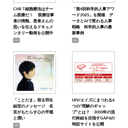
CAR T細胞療法はチー
「第4回科学的人事アワ
ム医療だ！ 医療従事
ード2025」を開催 デ
者の情熱、患者さんの
ータとAIで変わる人事
思いを伝えるドキュメ
戦略 科学的人事の最
ンタリー動画を公開中
新事例
PR
PR
「ことだま」宿る羽生
HIV/エイズにまつわる6
結弦のメッセージ 名
つの“理解のギャッ
言がもたらす心の平穏
プ”とは？ 2030年の流
と潤い
行終結を目指すGAP6の
特設サイトを公開
PR