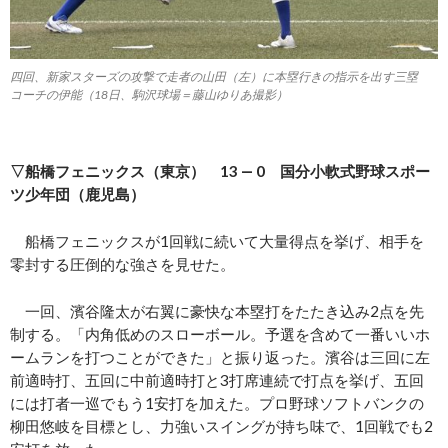
四回、新家スターズの攻撃で走者の山田（左）に本塁行きの指示を出す三塁
コーチの伊能（18日、駒沢球場＝藤山ゆりあ撮影）
▽船橋フェニックス（東京） 13 ― 0 国分小軟式野球スポー
ツ少年団（鹿児島）
船橋フェニックスが1回戦に続いて大量得点を挙げ、相手を
零封する圧倒的な強さを見せた。
一回、濱谷隆太が右翼に豪快な本塁打をたたき込み2点を先
制する。「内角低めのスローボール。予選を含めて一番いいホ
ームランを打つことができた」と振り返った。濱谷は三回に左
前適時打、五回に中前適時打と3打席連続で打点を挙げ、五回
には打者一巡でもう1安打を加えた。プロ野球ソフトバンクの
柳田悠岐を目標とし、力強いスイングが持ち味で、1回戦でも2