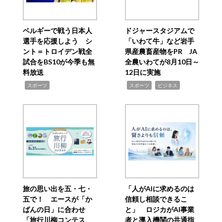
ベルギーで戦う日本人
ドジャースタジアムで
選手を応援しよう シ
「いわて牛」など岩手
ント＝トロイデン戦全
県産農畜産物をPR JA
試合をBS10が今季も無
全農いわてが8月10日～
料放送
12日に実施
,
,
,
スポーツ
スポーツ
ビジネス
旅の思い出を五・七・
「人がAIに求めるのは
五で！ エースが「か
信頼し相談できるこ
ばんの日」に合わせ
と」 ロジカがAI事業
「旅行川柳コンテス
者と導入機関の共通指