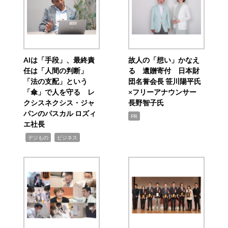
AIは「手段」、最終責
故人の「想い」かなえ
任は「人間の判断」
る 遺贈寄付 日本財
「法の支配」という
団名誉会長 笹川陽平氏
「傘」で人を守る レ
×フリーアナウンサー
クシスネクシス・ジャ
長野智子氏
パンのパスカル ロズィ
PR
エ社長
,
,
デジもの
ビジネス