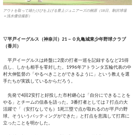
アウトを取って雄たけびを上げる豊上ジュニアーズの桐原（18日、駒沢球場
＝浅水優佳撮影）
▽平戸イーグルス（神奈川）21－０丸亀城東少年野球クラブ
（香川）
平戸イーグルスは終盤に2度の打者一巡を記録するなど21得
点し、しかも相手を零封した。1996年アトランタ五輪代表の中
村大伸監督の「やるべきことができるように」という教えを選
手たちが実践しているからだろう。
先発で4回2安打と好投した市村継心は「自分にできることを
やる」とチームの信条を語った。3番打者としては７打点の大
活躍で「（安打なしでも）1死三塁で点が取れるのが平戸の野
球。そういうバッティングができた」と打点を意識して打席に
立ったことを明かした。