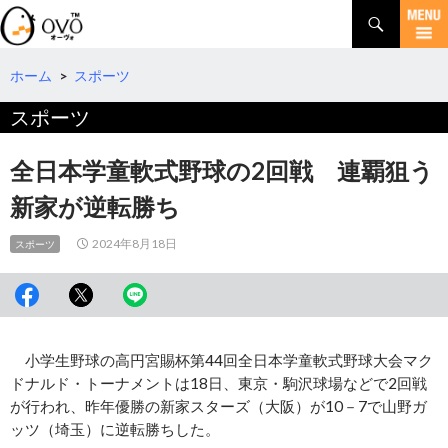
検
索
コ
ン
テ
ホーム
>
スポーツ
ン
スポーツ
ツ
へ
移
全日本学童軟式野球の2回戦 連覇狙う
動
新家が逆転勝ち
2024年8月18日
スポーツ
小学生野球の高円宮賜杯第44回全日本学童軟式野球大会マク
ドナルド・トーナメントは18日、東京・駒沢球場などで2回戦
が行われ、昨年優勝の新家スターズ（大阪）が10－7で山野ガ
ッツ（埼玉）に逆転勝ちした。