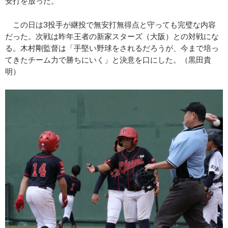
安打を放った。
この日は3投手が継投で無安打無得点と守っても完璧な内容
だった。次戦は昨年王者の新家スターズ（大阪）との対戦にな
る。木村剛監督は「手堅い野球をされるだろうが、今まで培っ
てきたチーム力で勝ちにいく」と決意を口にした。（黒田貴
明）