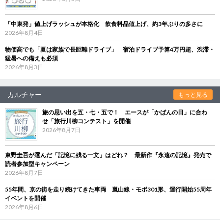
「中東発」値上げラッシュが本格化 飲食料品値上げ、約3年ぶりの多さに
2026年8月4日
物価高でも「夏は家族で長距離ドライブ」 宿泊ドライブ予算4万円超、渋滞・
猛暑への備えも必須
2026年8月3日
カルチャー
もっと見る
旅の思い出を五・七・五で！ エースが「かばんの日」に合わ
せ「旅行川柳コンテスト」を開催
2026年8月7日
東野圭吾が選んだ「記憶に残る一文」はどれ？ 最新作『永遠の記憶』発売で
読者参加型キャンペーン
2026年8月7日
55年間、京の街を走り続けてきた車両 嵐山線・モボ301形、運行開始55周年
イベントを開催
2026年8月6日