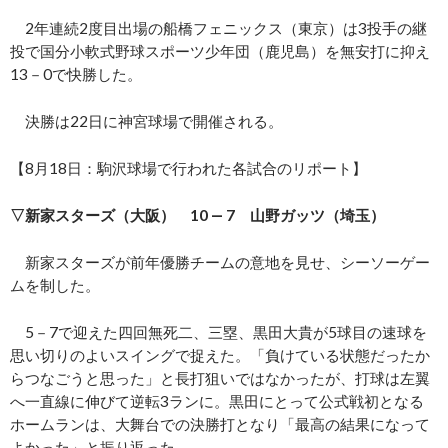
2年連続2度目出場の船橋フェニックス（東京）は3投手の継
投で国分小軟式野球スポーツ少年団（鹿児島）を無安打に抑え
13－0で快勝した。
決勝は22日に神宮球場で開催される。
【8月18日：駒沢球場で行われた各試合のリポート】
▽新家スターズ（大阪） 10 ― 7 山野ガッツ（埼玉）
新家スターズが前年優勝チームの意地を見せ、シーソーゲー
ムを制した。
5－7で迎えた四回無死二、三塁、黒田大貴が5球目の速球を
思い切りのよいスイングで捉えた。「負けている状態だったか
らつなごうと思った」と長打狙いではなかったが、打球は左翼
へ一直線に伸びて逆転3ランに。黒田にとって公式戦初となる
ホームランは、大舞台での決勝打となり「最高の結果になって
よかった」と振り返った。