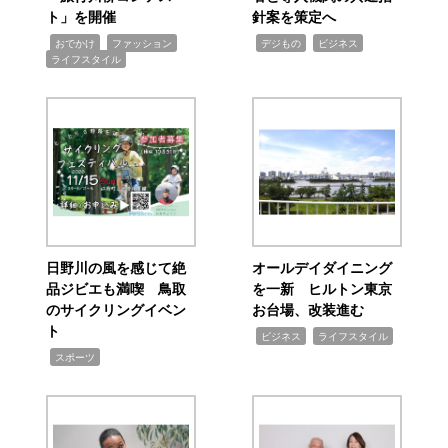
ト」を開催
針案を策定へ
,
,
,
,
,
おでかけ
ファッション
デジもの
ビジネス
ライフスタイル
日野川の風を感じて絶
オールデイダイニング
品ジビエも満喫 鳥取
を一新 ヒルトン東京
のサイクリングイベン
お台場、改装進む
ト
,
,
ビジネス
ライフスタイル
,
スポーツ