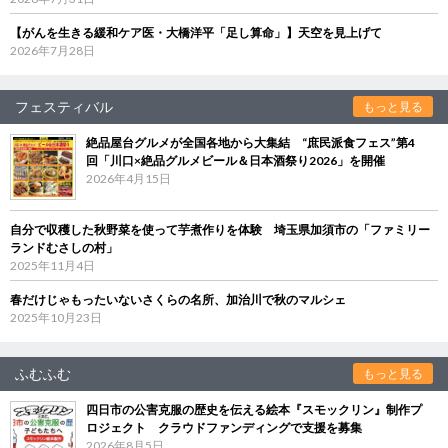
【がんを生きる緩和ケア医・大橋洋平「足し算命」】天空を見上げて
2026年7月28日
フェスティバル
もっと見る
絶品屋台グルメが全国各地から大集結 “庶民派食フェス”第4
回「川口×絶品グルメビール＆日本酒祭り2026」を開催
2026年4月15日
自分で収穫した秋野菜を使って芋煮作りを体験 埼玉県加須市の「ファミリー
ランドむさしの村」
2025年11月4日
春だけじゃもったいないさくらの名所、加治川で秋のマルシェ
2025年10月23日
ふむふむ
もっと見る
四日市の公害克服の歴史を伝える絵本『スモックリン』制作プ
ロジェクト クラウドファンディングで支援を募集
2026年8月5日