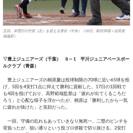
五回、本塁打の竹原（左）を迎える濱谷（中央）（18日、駒沢球場＝吉田達
哉撮影）
▽豊上ジュニアーズ（千葉） 8 ― 1 平川ジュニアベースボー
ルクラブ（青森）
豊上ジュニアーズの桐原慶は投球制限の70球に近い65球を投
げ、5回を4安打1点に抑えて勝利に貢献した。17日の1回戦で
も4回を投げており、高野範哉監督は「疲れが出てくるころだ
ろう」と心配な様子を浮かべたが、桐原は「勝利したから一気
に疲れが抜けた」と笑顔だった。
一回、守備の乱れもあっていきなり無死一、二塁のピンチを
背負ったが、狙い通りという投ゴロ併殺で切り抜ける。2安打