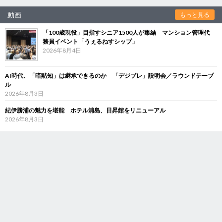
動画
もっと見る
「100歳現役」目指すシニア1500人が集結 マンション管理代
務員イベント「うぇるねすシップ」
2026年8月4日
AI時代、「暗黙知」は継承できるのか 「デジブレ」説明会／ラウンドテーブ
ル
2026年8月3日
紀伊勝浦の魅力を堪能 ホテル浦島、日昇館をリニューアル
2026年8月3日