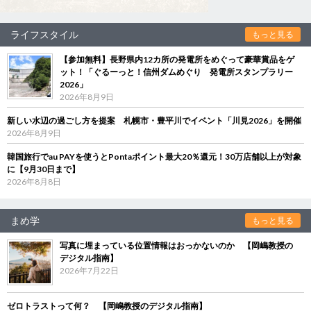
ライフスタイル
もっと見る
【参加無料】長野県内12カ所の発電所をめぐって豪華賞品をゲ
ット！「ぐるーっと！信州ダムめぐり 発電所スタンプラリー
2026」
2026年8月9日
新しい水辺の過ごし方を提案 札幌市・豊平川でイベント「川見2026」を開催
2026年8月9日
韓国旅行でau PAYを使うとPontaポイント最大20％還元！30万店舗以上が対象
に【9月30日まで】
2026年8月8日
まめ学
もっと見る
写真に埋まっている位置情報はおっかないのか 【岡嶋教授の
デジタル指南】
2026年7月22日
ゼロトラストって何？ 【岡嶋教授のデジタル指南】