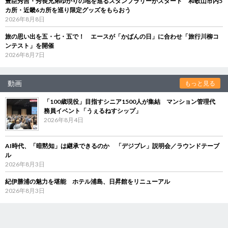
豊臣秀吉・秀長兄弟ゆかりの地を巡るスタンプラリーがスタート 和歌山市内5
カ所・近畿6カ所を巡り限定グッズをもらおう
2026年8月8日
旅の思い出を五・七・五で！ エースが「かばんの日」に合わせ「旅行川柳コ
ンテスト」を開催
2026年8月7日
動画
もっと見る
「100歳現役」目指すシニア1500人が集結 マンション管理代
務員イベント「うぇるねすシップ」
2026年8月4日
AI時代、「暗黙知」は継承できるのか 「デジブレ」説明会／ラウンドテーブ
ル
2026年8月3日
紀伊勝浦の魅力を堪能 ホテル浦島、日昇館をリニューアル
2026年8月3日