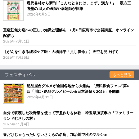
現代書林から新刊『こんなときには、まず、漢方！』 漢方三
考塾の15人の医師や薬剤師が執筆
2026年8月5日
重症筋無力症への正しい知識と理解を 8月8日広島市で公開講座、オンライン
配信も
2026年7月31日
【がんを生きる緩和ケア医・大橋洋平「足し算命」】天空を見上げて
2026年7月28日
フェスティバル
もっと見る
絶品屋台グルメが全国各地から大集結 “庶民派食フェス”第4
回「川口×絶品グルメビール＆日本酒祭り2026」を開催
2026年4月15日
自分で収穫した秋野菜を使って芋煮作りを体験 埼玉県加須市の「ファミリー
ランドむさしの村」
2025年11月4日
春だけじゃもったいないさくらの名所、加治川で秋のマルシェ