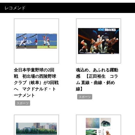
レコメンド
全日本学童野球の2回
魂込め、あふれる躍動
戦 初出場の西陵野球
感 【正田裕生 コラ
クラブ（岐阜）が3回戦
ム 直線・曲線・斜め
へ マクドナルド・ト
線】
ーナメント
,
スポーツ
,
スポーツ