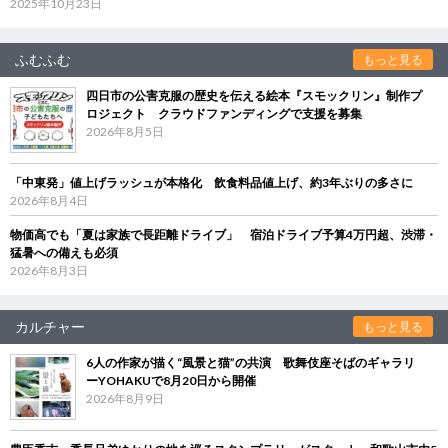
2025年10月23日
ふむふむ
もっと見る
四日市の公害克服の歴史を伝える絵本『スモックリン』制作プ
ロジェクト クラウドファンディングで支援を募集
2026年8月5日
「中東発」値上げラッシュが本格化 飲食料品値上げ、約3年ぶりの多さに
2026年8月4日
物価高でも「夏は家族で長距離ドライブ」 宿泊ドライブ予算4万円超、渋滞・
猛暑への備えも必須
2026年8月3日
カルチャー
もっと見る
6人の作家が描く“風景と猫”の共演 歌舞伎座そばのギャラリ
ーYOHAKUで8月20日から開催
2026年8月9日