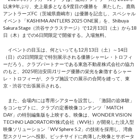
以来9年ぶり、史上最多となる9度目の優勝を 果たした。鹿島
アントラーズFC（茨城県鹿嶋市）は優勝を記念し、スペシャル
イベント「KASHIMA ANTLERS 2025 ONE展」を、Shibuya
Sakura Stage（渋谷サクラステージ）で12月13日（土）から18
日（木）までの6日間限定で開催する。入場無料。
イベントの目玉は、何といっても12月13日（土）～14日
（日）の2日間限定で特別展示される優勝シャーレ・トロフィ
ーだろう。クラブパートナーである東急不動産株式会社の協力
のもと、2025明治安田J1リーグ優勝の栄光を象徴するシャー
レ・トロフィーが、クラブ施設での展示の合間を縫って、東
京・渋谷で出張展示される。
また、会場内には専用シアターを設営し、「激闘の追体験」
をコンセプトに、クラブの定番映像コンテンツ「MATCH
DAY」の特別編集版を上映する。映像は、WONDER VISION
TECHNO LABORATORY株式会社（WV社）が開発した没入型
映像ソリューション「WV Sphere 5.2」の技術を採用し、湾曲
型スクリーンへ投影。ピッチサイドに肉薄した映像とサポータ