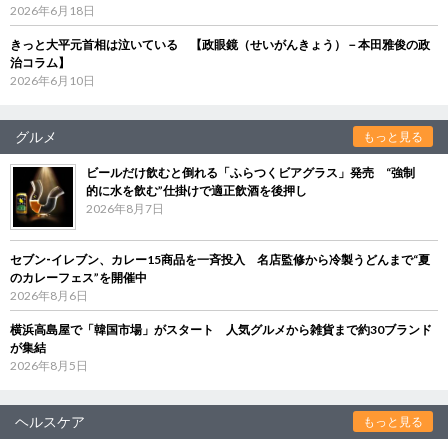
2026年6月18日
きっと大平元首相は泣いている 【政眼鏡（せいがんきょう）－本田雅俊の政
治コラム】
2026年6月10日
グルメ
もっと見る
ビールだけ飲むと倒れる「ふらつくビアグラス」発売 “強制
的に水を飲む”仕掛けで適正飲酒を後押し
2026年8月7日
セブン‐イレブン、カレー15商品を一斉投入 名店監修から冷製うどんまで“夏
のカレーフェス”を開催中
2026年8月6日
横浜高島屋で「韓国市場」がスタート 人気グルメから雑貨まで約30ブランド
が集結
2026年8月5日
ヘルスケア
もっと見る