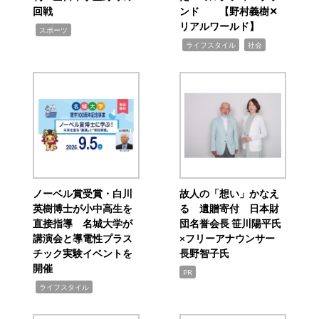
回戦
ンド 【野村義樹✕
リアルワールド】
,
スポーツ
,
,
ライフスタイル
社会
ノーベル賞受賞・白川
故人の「想い」かなえ
英樹博士が小中高生を
る 遺贈寄付 日本財
直接指導 名城大学が
団名誉会長 笹川陽平氏
講演会と導電性プラス
×フリーアナウンサー
チック実験イベントを
長野智子氏
開催
PR
,
ライフスタイル