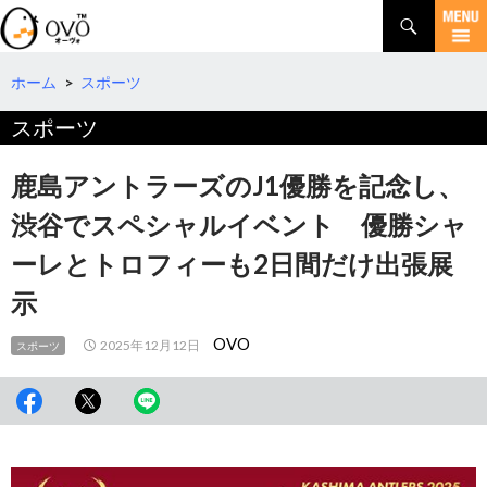
検
索
コ
ン
テ
ホーム
>
スポーツ
ン
スポーツ
ツ
へ
移
鹿島アントラーズのJ1優勝を記念し、
動
渋谷でスペシャルイベント 優勝シャ
ーレとトロフィーも2日間だけ出張展
示
OVO
2025年12月12日
スポーツ