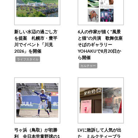
新しい水辺の過ごし方
6人の作家が描く“風景
を提案 札幌市・豊平
と猫”の共演 歌舞伎座
川でイベント「川見
そばのギャラリー
2026」を開催
YOHAKUで8月20日か
ら開催
,
ライフスタイル
,
カルチャー
弓ヶ浜（鳥取）が初勝
LVに敗訴して人気が出
利 全日本学童野球の1
た ミルクティーブラ