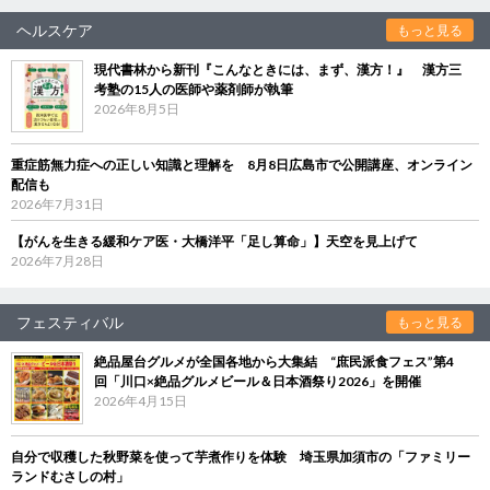
ヘルスケア
もっと見る
現代書林から新刊『こんなときには、まず、漢方！』 漢方三
考塾の15人の医師や薬剤師が執筆
2026年8月5日
重症筋無力症への正しい知識と理解を 8月8日広島市で公開講座、オンライン
配信も
2026年7月31日
【がんを生きる緩和ケア医・大橋洋平「足し算命」】天空を見上げて
2026年7月28日
フェスティバル
もっと見る
絶品屋台グルメが全国各地から大集結 “庶民派食フェス”第4
回「川口×絶品グルメビール＆日本酒祭り2026」を開催
2026年4月15日
自分で収穫した秋野菜を使って芋煮作りを体験 埼玉県加須市の「ファミリー
ランドむさしの村」