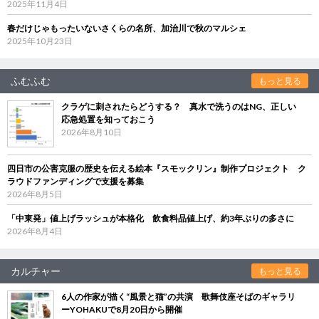
2025年11月4日
春だけじゃもったいないさくらの名所、加治川で秋のマルシェ
2025年10月23日
ふむふむ
もっと見る
クラゲに刺されたらどうする？ 真水で洗うのはNG、正しい
応急処置を知っておこう
2026年8月10日
四日市の公害克服の歴史を伝える絵本『スモックリン』制作プロジェクト ク
ラウドファンディングで支援を募集
2026年8月5日
「中東発」値上げラッシュが本格化 飲食料品値上げ、約3年ぶりの多さに
2026年8月4日
カルチャー
もっと見る
6人の作家が描く“風景と猫”の共演 歌舞伎座そばのギャラリ
ーYOHAKUで8月20日から開催