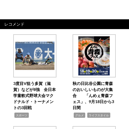
レコメンド
3度目V狙う多賀（滋
秋の日比谷公園に青森
賀）などが8強 全日本
のおいしいものが大集
学童軟式野球大会マク
合 「んめぇ青森フ
ドナルド・トーナメン
ェス」、9月18日から3
トの3回戦
日間
,
,
,
スポーツ
グルメ
ライフスタイル