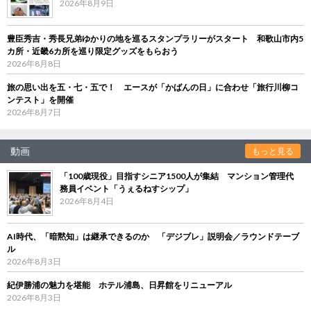
2026年8月9日
豊臣秀吉・秀長兄弟ゆかりの地を巡るスタンプラリーがスタート 和歌山市内5
カ所・近畿6カ所を巡り限定グッズをもらおう
2026年8月8日
旅の思い出を五・七・五で！ エースが「かばんの日」に合わせ「旅行川柳コ
ンテスト」を開催
2026年8月7日
動画
もっと見る
「100歳現役」目指すシニア1500人が集結 マンション管理代
務員イベント「うぇるねすシップ」
2026年8月4日
AI時代、「暗黙知」は継承できるのか 「デジブレ」説明会／ラウンドテーブ
ル
2026年8月3日
紀伊勝浦の魅力を堪能 ホテル浦島、日昇館をリニューアル
2026年8月3日