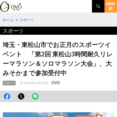
検
索
コ
ン
テ
ホーム
>
スポーツ
ン
スポーツ
ツ
へ
移
埼玉・東松山市でお正月のスポーツイ
動
ベント 「第2回 東松山3時間耐久リレ
ーマラソン＆ソロマラソン大会」、大
みそかまで参加受付中
OVO
2025年12月17日
スポーツ