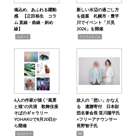
魂込め、あふれる躍動
新しい水辺の過ごし方
感 【正田裕生 コラ
を提案 札幌市・豊平
ム 直線・曲線・斜め
川でイベント「川見
線】
2026」を開催
,
,
スポーツ
ライフスタイル
6人の作家が描く“風景
故人の「想い」かなえ
と猫”の共演 歌舞伎座
る 遺贈寄付 日本財
そばのギャラリー
団名誉会長 笹川陽平氏
YOHAKUで8月20日か
×フリーアナウンサー
ら開催
長野智子氏
,
カルチャー
PR