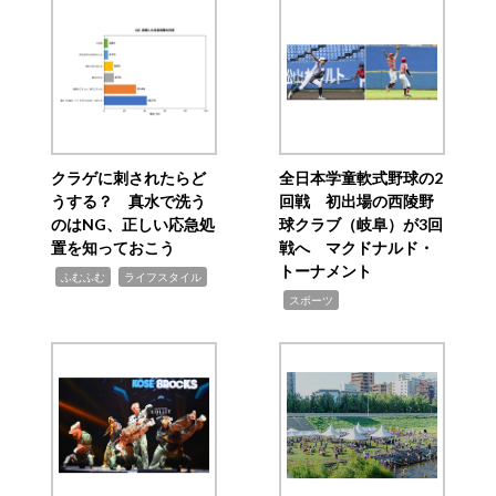
クラゲに刺されたらど
全日本学童軟式野球の2
うする？ 真水で洗う
回戦 初出場の西陵野
のはNG、正しい応急処
球クラブ（岐阜）が3回
置を知っておこう
戦へ マクドナルド・
トーナメント
,
,
ふむふむ
ライフスタイル
,
スポーツ