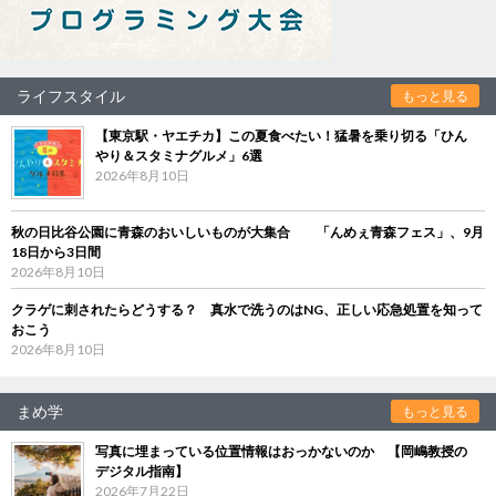
ライフスタイル
もっと見る
【東京駅・ヤエチカ】この夏食べたい！猛暑を乗り切る「ひん
やり＆スタミナグルメ」6選
2026年8月10日
秋の日比谷公園に青森のおいしいものが大集合 「んめぇ青森フェス」、9月
18日から3日間
2026年8月10日
クラゲに刺されたらどうする？ 真水で洗うのはNG、正しい応急処置を知って
おこう
2026年8月10日
まめ学
もっと見る
写真に埋まっている位置情報はおっかないのか 【岡嶋教授の
デジタル指南】
2026年7月22日