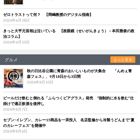
ゼロトラストって何？ 【岡嶋教授のデジタル指南】
2026年6月18日
きっと大平元首相は泣いている 【政眼鏡（せいがんきょう）－本田雅俊の政
治コラム】
2026年6月10日
グルメ
もっと見る
秋の日比谷公園に青森のおいしいものが大集合 「んめぇ青
森フェス」、9月18日から3日間
2026年8月10日
ビールだけ飲むと倒れる「ふらつくビアグラス」発売 “強制的に水を飲む”仕
掛けで適正飲酒を後押し
2026年8月7日
セブン‐イレブン、カレー15商品を一斉投入 名店監修から冷製うどんまで“夏
のカレーフェス”を開催中
2026年8月6日