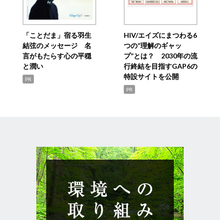
「ことだま」宿る羽生
HIV/エイズにまつわる6
結弦のメッセージ 名
つの“理解のギャッ
言がもたらす心の平穏
プ”とは？ 2030年の流
と潤い
行終結を目指すGAP6の
特設サイトを公開
PR
PR