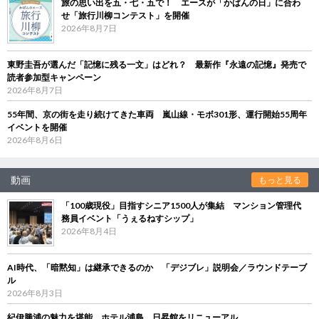
旅の思い出を五・七・五で！ エースが「かばんの日」に合わ
せ「旅行川柳コンテスト」を開催
2026年8月7日
東野圭吾が選んだ「記憶に残る一文」はどれ？ 最新作『永遠の記憶』発売で
読者参加型キャンペーン
2026年8月7日
55年間、京の街を走り続けてきた車両 嵐山線・モボ301形、運行開始55周年
イベントを開催
2026年8月6日
動画
もっと見る
「100歳現役」目指すシニア1500人が集結 マンション管理代
務員イベント「うぇるねすシップ」
2026年8月4日
AI時代、「暗黙知」は継承できるのか 「デジブレ」説明会／ラウンドテーブ
ル
2026年8月3日
紀伊勝浦の魅力を堪能 ホテル浦島、日昇館をリニューアル