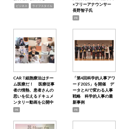
×フリーアナウンサー
,
,
ビジネス
ライフスタイル
長野智子氏
PR
CAR T細胞療法はチー
「第4回科学的人事アワ
ム医療だ！ 医療従事
ード2025」を開催 デ
者の情熱、患者さんの
ータとAIで変わる人事
思いを伝えるドキュメ
戦略 科学的人事の最
ンタリー動画を公開中
新事例
PR
PR