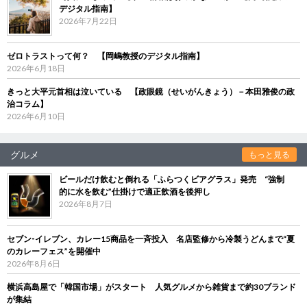
デジタル指南】
2026年7月22日
ゼロトラストって何？ 【岡嶋教授のデジタル指南】
2026年6月18日
きっと大平元首相は泣いている 【政眼鏡（せいがんきょう）－本田雅俊の政
治コラム】
2026年6月10日
グルメ
もっと見る
ビールだけ飲むと倒れる「ふらつくビアグラス」発売 “強制
的に水を飲む”仕掛けで適正飲酒を後押し
2026年8月7日
セブン‐イレブン、カレー15商品を一斉投入 名店監修から冷製うどんまで“夏
のカレーフェス”を開催中
2026年8月6日
横浜高島屋で「韓国市場」がスタート 人気グルメから雑貨まで約30ブランド
が集結