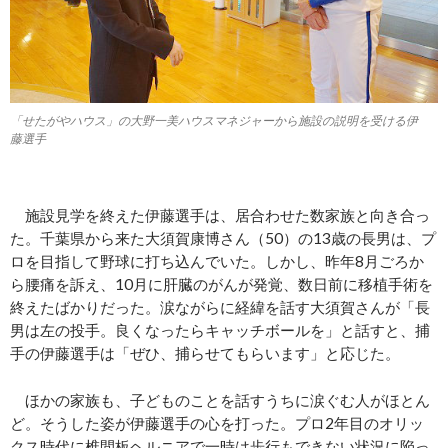
「せたがやハウス」の大野一美ハウスマネジャーから施設の説明を受ける伊
藤選手
施設見学を終えた伊藤選手は、居合わせた数家族と向き合っ
た。千葉県から来た大須賀康博さん（50）の13歳の長男は、プ
ロを目指して野球に打ち込んでいた。しかし、昨年8月ごろか
ら腰痛を訴え、10月に肝臓のがんが発覚、数日前に移植手術を
終えたばかりだった。涙ながらに経緯を話す大須賀さんが「長
男は左の投手。良くなったらキャッチボールを」と話すと、捕
手の伊藤選手は「ぜひ、捕らせてもらいます」と応じた。
ほかの家族も、子どものことを話すうちに涙ぐむ人がほとん
ど。そうした姿が伊藤選手の心を打った。プロ2年目のオリッ
クス時代に椎間板ヘルニアで一時は歩行もできない状況に陥っ