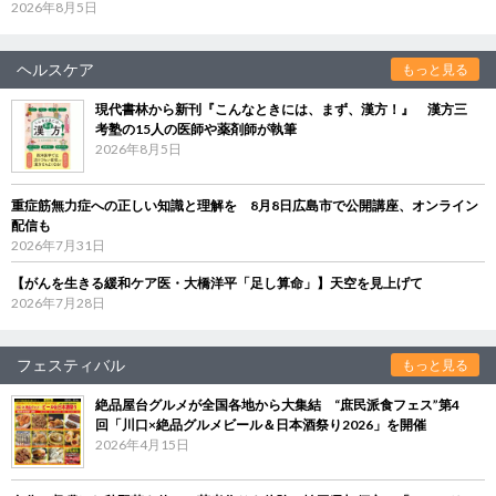
2026年8月5日
ヘルスケア
もっと見る
現代書林から新刊『こんなときには、まず、漢方！』 漢方三
考塾の15人の医師や薬剤師が執筆
2026年8月5日
重症筋無力症への正しい知識と理解を 8月8日広島市で公開講座、オンライン
配信も
2026年7月31日
【がんを生きる緩和ケア医・大橋洋平「足し算命」】天空を見上げて
2026年7月28日
フェスティバル
もっと見る
絶品屋台グルメが全国各地から大集結 “庶民派食フェス”第4
回「川口×絶品グルメビール＆日本酒祭り2026」を開催
2026年4月15日