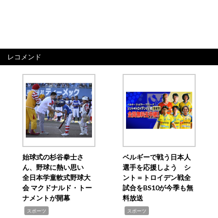
レコメンド
始球式の杉谷拳士さ
ベルギーで戦う日本人
ん、野球に熱い思い
選手を応援しよう シ
全日本学童軟式野球大
ント＝トロイデン戦全
会 マクドナルド・トー
試合をBS10が今季も無
ナメントが開幕
料放送
,
,
スポーツ
スポーツ