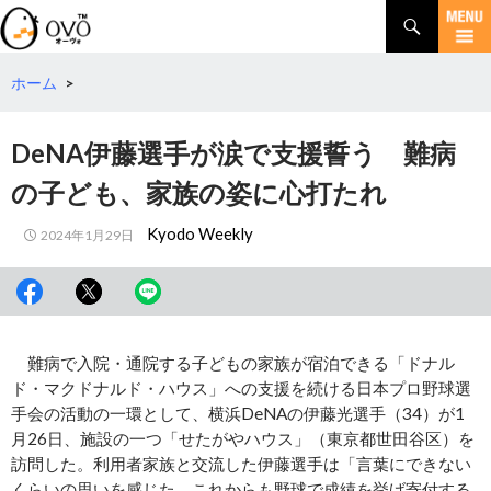
検
索
コ
ン
テ
ホーム
>
ン
ツ
DeNA伊藤選手が涙で支援誓う 難病
へ
移
の子ども、家族の姿に心打たれ
動
Kyodo Weekly
2024年1月29日
難病で入院・通院する子どもの家族が宿泊できる「ドナル
ド・マクドナルド・ハウス」への支援を続ける日本プロ野球選
手会の活動の一環として、横浜DeNAの伊藤光選手（34）が1
月26日、施設の一つ「せたがやハウス」（東京都世田谷区）を
訪問した。利用者家族と交流した伊藤選手は「言葉にできない
くらいの思いを感じた。これからも野球で成績を挙げ寄付する