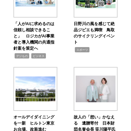
「人がAIに求めるのは
日野川の風を感じて絶
信頼し相談できるこ
品ジビエも満喫 鳥取
と」 ロジカがAI事業
のサイクリングイベン
者と導入機関の共通指
ト
針案を策定へ
,
スポーツ
,
,
デジもの
ビジネス
オールデイダイニング
故人の「想い」かなえ
を一新 ヒルトン東京
る 遺贈寄付 日本財
お台場、改装進む
団名誉会長 笹川陽平氏