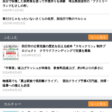
自分で収穫した秋野菜を使って芋煮作りを体験 埼玉県加須市の「ファミリー
ランドむさしの村」
2025年11月4日
春だけじゃもったいないさくらの名所、加治川で秋のマルシェ
2025年10月23日
ふむふむ
もっと見る
四日市の公害克服の歴史を伝える絵本『スモックリン』制作プ
ロジェクト クラウドファンディングで支援を募集
2026年8月5日
「中東発」値上げラッシュが本格化 飲食料品値上げ、約3年ぶりの多さに
2026年8月4日
物価高でも「夏は家族で長距離ドライブ」 宿泊ドライブ予算4万円超、渋滞・
猛暑への備えも必須
2026年8月3日
カルチャー
もっと見る