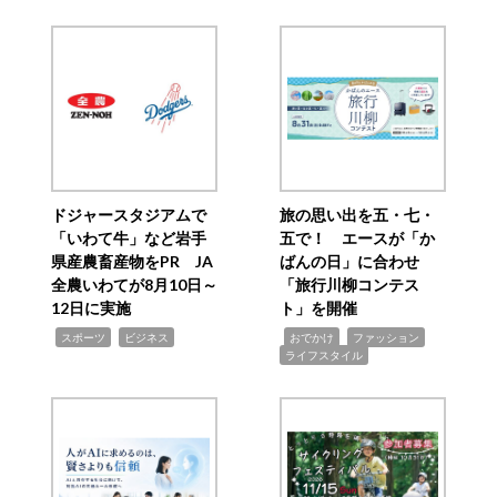
ドジャースタジアムで
旅の思い出を五・七・
「いわて牛」など岩手
五で！ エースが「か
県産農畜産物をPR JA
ばんの日」に合わせ
全農いわてが8月10日～
「旅行川柳コンテス
12日に実施
ト」を開催
,
,
,
,
,
スポーツ
ビジネス
おでかけ
ファッション
ライフスタイル