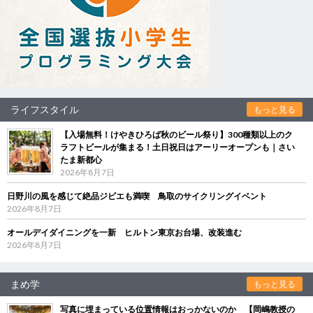
ライフスタイル
もっと見る
【入場無料！けやきひろば秋のビール祭り】300種類以上のク
ラフトビールが集まる！土日祝日はアーリーオープンも｜さい
たま新都心
2026年8月7日
日野川の風を感じて絶品ジビエも満喫 鳥取のサイクリングイベント
2026年8月7日
オールデイダイニングを一新 ヒルトン東京お台場、改装進む
2026年8月7日
まめ学
もっと見る
写真に埋まっている位置情報はおっかないのか 【岡嶋教授の