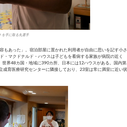
トを手に取る丸選手
容もあった」。宿泊部屋に置かれた利用者が自由に思いを記す小
ド・マクドナルド・ハウスは子どもを看病する家族が病院の近く
で、世界48カ国・地域に390カ所、日本には12ハウスがある。国内第
国立成育医療研究センターに隣接しており、23室は常に満室に近い