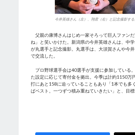
今井英雄さん（左）、翔君（右）と記念撮影する
父親の康博さんはじめ一家そろって巨人ファンだ
ね」と笑いかけた。新潟県の今井英雄さんは、中学
が丸選手と記念撮影。丸選手は、大須賀さんや今井
で交流した。
プロ野球選手会は40選手が支援に参加している。
た設定に応じて寄付金を拠出。今季は計約1150万
打にあと158に迫っていることもあり「1本でも多
ばベスト。一つずつ積み重ねていきたい」と、目標