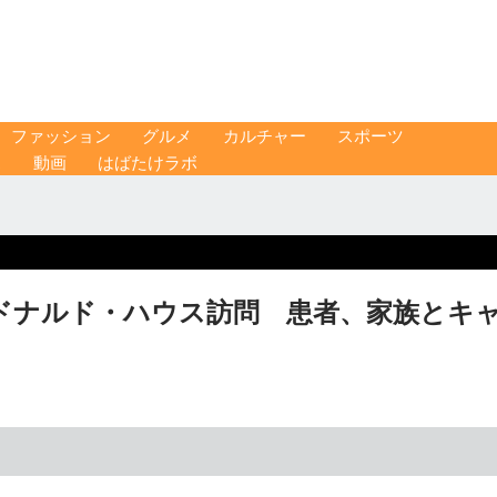
ファッション
グルメ
カルチャー
スポーツ
ス
動画
はばたけラボ
ドナルド・ハウス訪問 患者、家族とキ