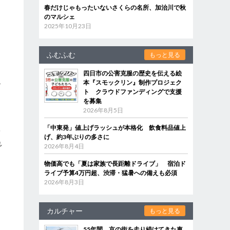
春だけじゃもったいないさくらの名所、加治川で秋
のマルシェ
2025年10月23日
ふむふむ
もっと見る
て
四日市の公害克服の歴史を伝える絵
ル
本『スモックリン』制作プロジェク
ト クラウドファンディングで支援
を募集
2026年8月5日
「中東発」値上げラッシュが本格化 飲食料品値上
安
げ、約3年ぶりの多さに
れ
2026年8月4日
物価高でも「夏は家族で長距離ドライブ」 宿泊ド
ライブ予算4万円超、渋滞・猛暑への備えも必須
2026年8月3日
カルチャー
もっと見る
55年間、京の街を走り続けてきた車