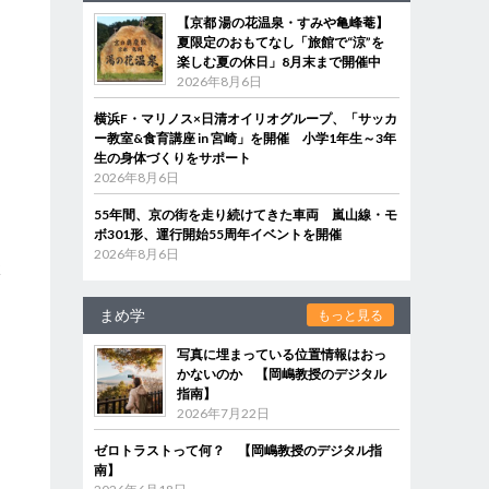
【京都 湯の花温泉・すみや亀峰菴】
夏限定のおもてなし「旅館で“涼”を
楽しむ夏の休日」8月末まで開催中
2026年8月6日
横浜F・マリノス×日清オイリオグループ、「サッカ
ー教室&食育講座 in 宮崎」を開催 小学1年生～3年
生の身体づくりをサポート
2026年8月6日
さ
55年間、京の街を走り続けてきた車両 嵐山線・モ
ボ301形、運行開始55周年イベントを開催
2026年8月6日
状
まめ学
もっと見る
写真に埋まっている位置情報はおっ
かないのか 【岡嶋教授のデジタル
指南】
2026年7月22日
ゼロトラストって何？ 【岡嶋教授のデジタル指
南】