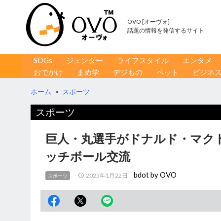
OVO [オーヴォ]
話題の情報を発信するサイト
コンテンツへ移動
検
SDGs
ジェンダー
ライフスタイル
エンタメ
索
おでかけ
まめ学
デジもの
ペット
ビジネ
ホーム
>
スポーツ
スポーツ
巨人・丸選手がドナルド・マク
ッチボール交流
bdot by OVO
2025年1月22日
スポーツ