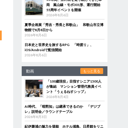
両 嵐山線・モボ301形、運行開始
55周年イベントを開催
2026年8月6日
夏季企画展「秀吉・秀長と和歌山」 和歌山市立博
物館で8月8日から
2026年8月6日
日本史と世界史を旅するRPG 「時渡り」、
iOS/Androidで配信開始
2026年8月6日
動画
もっと見る
「100歳現役」目指すシニア1500人
が集結 マンション管理代務員イベ
ント「うぇるねすシップ」
2026年8月4日
AI時代、「暗黙知」は継承できるのか 「デジブ
レ」説明会／ラウンドテーブル
2026年8月3日
紀伊勝浦の魅力を堪能 ホテル浦島、日昇館をリニ