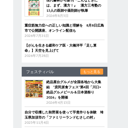
現代書林から新刊『こんなときに
は、まず、漢方！』 漢方三考塾の
ら
15人の医師や薬剤師が執筆
、
2026年8月5日
重症筋無力症への正しい知識と理解を 8月8日広島
市で公開講座、オンライン配信も
2026年7月31日
【がんを生きる緩和ケア医・大橋洋平「足し算
命」】天空を見上げて
2026年7月28日
フェスティバル
もっと見る
絶品屋台グルメが全国各地から大集
結 “庶民派食フェス”第4回「川口×
絶品グルメビール＆日本酒祭り
2026」を開催
2026年4月15日
自分で収穫した秋野菜を使って芋煮作りを体験 埼
玉県加須市の「ファミリーランドむさしの村」
2025年11月4日