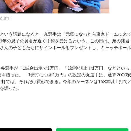
丸選手
という話題になると、丸選手は「元気になったら東京ドームに来
1年の息子の翼君が近く手術を受けるという。この日は、弟の翔君
さんの子どもたちにサインボールをプレゼントし、キャッチボー
各選手が「1試合出場で1万円」「1盗塁阻止で1万円」などといっ
円を贈った。「1安打につき1万円」の設定の丸選手は、通算2000
く打てば、それだけ貢献できる。今年のシーズンは158本以上打て
を語った。