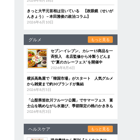
2026年6月18日
きっと大平元首相は泣いている 【政眼鏡（せいが
んきょう）－本田雅俊の政治コラム】
2026年6月10日
グルメ
もっと見る
セブン‐イレブン、カレー15商品を一
斉投入 名店監修から冷製うどんま
で“夏のカレーフェス”を開催中
2026年8月6日
横浜高島屋で「韓国市場」がスタート 人気グルメ
から雑貨まで約30ブランドが集結
2026年8月5日
「山梨県笛吹川フルーツ公園」でサマーフェス 富
士山を眺めながら水遊び、季節限定の桃のかき氷も
2026年8月3日
ヘルスケア
もっと見る
中