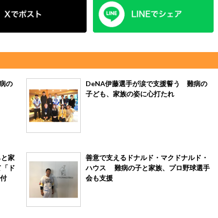
病の
DeNA伊藤選手が涙で支援誓う 難病の
子ども、家族の姿に心打たれ
ちと家
善意で支えるドナルド・マクドナルド・
て「ド
ハウス 難病の子と家族、プロ野球選手
寄付
会も支援