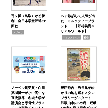
弓ヶ浜（鳥取）が初勝
LVに敗訴して人気が出
利 全日本学童野球の1
た ミルクティーブラ
回戦
ンド 【野村義樹✕
リアルワールド】
,
スポーツ
,
,
ライフスタイル
社会
ノーベル賞受賞・白川
豊臣秀吉・秀長兄弟ゆ
英樹博士が小中高生を
かりの地を巡るスタン
直接指導 名城大学が
プラリーがスタート
講演会と導電性プラス
和歌山市内5カ所・近畿
チック実験イベントを
6カ所を巡り限定グッズ