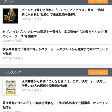
グルメ
もっと見る
ビールだけ飲むと倒れる「ふらつくビアグラス」発売 “強制
的に水を飲む”仕掛けで適正飲酒を後押し
2026年8月7日
セブン‐イレブン、カレー15商品を一斉投入 名店監修から冷製うどんまで“夏
のカレーフェス”を開催中
2026年8月6日
横浜高島屋で「韓国市場」がスタート 人気グルメから雑貨まで約30ブランド
が集結
2026年8月5日
ヘルスケア
もっと見る
現代書林から新刊『こんなときには、まず、漢方！』 漢方三
考塾の15人の医師や薬剤師が執筆
2026年8月5日
重症筋無力症への正しい知識と理解を 8月8日広島市で公開講座、オンライン
配信も
2026年7月31日