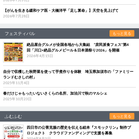
【がんを生きる緩和ケア医・大橋洋平「足し算命」】天空を見上げて
2026年7月28日
フェスティバル
もっと見る
絶品屋台グルメが全国各地から大集結 “庶民派食フェス”第4
回「川口×絶品グルメビール＆日本酒祭り2026」を開催
2026年4月15日
自分で収穫した秋野菜を使って芋煮作りを体験 埼玉県加須市の「ファミリー
ランドむさしの村」
2025年11月4日
春だけじゃもったいないさくらの名所、加治川で秋のマルシェ
2025年10月23日
ふむふむ
もっと見る
四日市の公害克服の歴史を伝える絵本『スモックリン』制作プ
ロジェクト クラウドファンディングで支援を募集
2026年8月5日