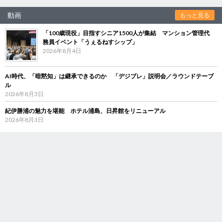
動画
もっと見る
「100歳現役」目指すシニア1500人が集結 マンション管理代
務員イベント「うぇるねすシップ」
2026年8月4日
AI時代、「暗黙知」は継承できるのか 「デジブレ」説明会／ラウンドテーブ
ル
2026年8月3日
紀伊勝浦の魅力を堪能 ホテル浦島、日昇館をリニューアル
2026年8月3日