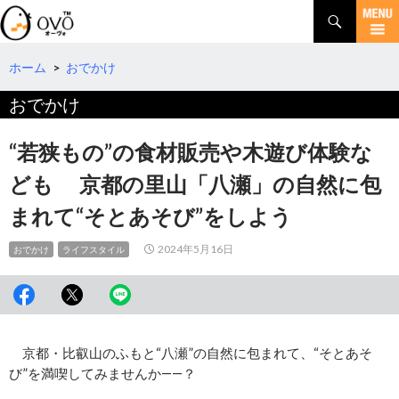
検
索
コ
ン
テ
ホーム
>
おでかけ
ン
おでかけ
ツ
へ
移
“若狭もの”の食材販売や木遊び体験な
動
ども 京都の里山「八瀬」の自然に包
まれて“そとあそび”をしよう
2024年5月16日
おでかけ
ライフスタイル
京都・比叡山のふもと“八瀬”の自然に包まれて、“そとあそ
び”を満喫してみませんか――？