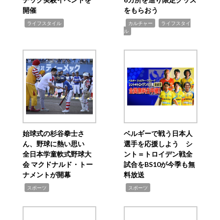
開催
をもらおう
,
,
,
ライフスタイル
カルチャー
ライフスタイ
ル
始球式の杉谷拳士さ
ベルギーで戦う日本人
ん、野球に熱い思い
選手を応援しよう シ
全日本学童軟式野球大
ント＝トロイデン戦全
会 マクドナルド・トー
試合をBS10が今季も無
ナメントが開幕
料放送
,
,
スポーツ
スポーツ