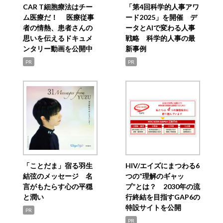
CAR T細胞療法はチー
「第4回科学的人事アワ
ム医療だ！ 医療従事
ード2025」を開催 デ
者の情熱、患者さんの
ータとAIで変わる人事
思いを伝えるドキュメ
戦略 科学的人事の最
ンタリー動画を公開中
新事例
PR
PR
「ことだま」宿る羽生
HIV/エイズにまつわる6
結弦のメッセージ 名
つの“理解のギャッ
言がもたらす心の平穏
プ”とは？ 2030年の流
と潤い
行終結を目指すGAP6の
特設サイトを公開
PR
PR