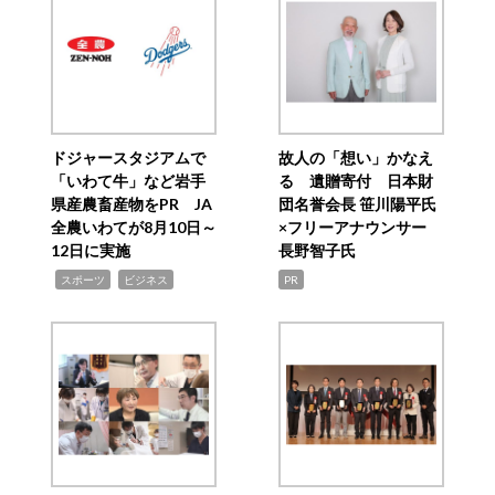
ドジャースタジアムで
故人の「想い」かなえ
「いわて牛」など岩手
る 遺贈寄付 日本財
県産農畜産物をPR JA
団名誉会長 笹川陽平氏
全農いわてが8月10日～
×フリーアナウンサー
12日に実施
長野智子氏
,
,
スポーツ
ビジネス
PR