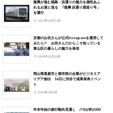
復興が進む福島・浜通りの魅力を個性あふ
れるお酒と巡る ｢復興 浜通り酒巡り号」
を運行
2023年10月13日
京都のお坊さんが公式Instagramを運用して
みたら!? お坊さんだからこそ知っている
東山区の暮らしの魅力を発信
2023年12月20日
岡山県真庭市と都市部の企業がビジネスア
イデア創出 16日に渋谷で成果発表イベン
ト
2024年2月9日
年末年始の旅行動向見通し JTBが約2000