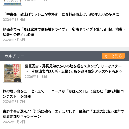
「中東発」値上げラッシュが本格化 飲食料品値上げ、約3年ぶりの多さに
2026年8月4日
物価高でも「夏は家族で長距離ドライブ」 宿泊ドライブ予算4万円超、渋滞・
猛暑への備えも必須
2026年8月3日
カルチャー
もっと見る
豊臣秀吉・秀長兄弟ゆかりの地を巡るスタンプラリーがスター
ト 和歌山市内5カ所・近畿6カ所を巡り限定グッズをもらおう
2026年8月8日
旅の思い出を五・七・五で！ エースが「かばんの日」に合わせ「旅行川柳コ
ンテスト」を開催
2026年8月7日
東野圭吾が選んだ「記憶に残る一文」はどれ？ 最新作『永遠の記憶』発売で
読者参加型キャンペーン
2026年8月7日