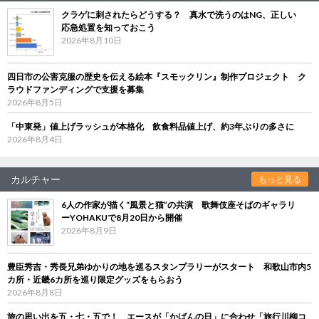
クラゲに刺されたらどうする？ 真水で洗うのはNG、正しい
応急処置を知っておこう
2026年8月10日
四日市の公害克服の歴史を伝える絵本『スモックリン』制作プロジェクト ク
ラウドファンディングで支援を募集
2026年8月5日
「中東発」値上げラッシュが本格化 飲食料品値上げ、約3年ぶりの多さに
2026年8月4日
カルチャー
もっと見る
6人の作家が描く“風景と猫”の共演 歌舞伎座そばのギャラリ
ーYOHAKUで8月20日から開催
2026年8月9日
豊臣秀吉・秀長兄弟ゆかりの地を巡るスタンプラリーがスタート 和歌山市内5
カ所・近畿6カ所を巡り限定グッズをもらおう
2026年8月8日
旅の思い出を五・七・五で！ エースが「かばんの日」に合わせ「旅行川柳コ