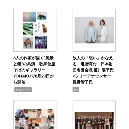
6人の作家が描く“風景
故人の「想い」かなえ
と猫”の共演 歌舞伎座
る 遺贈寄付 日本財
そばのギャラリー
団名誉会長 笹川陽平氏
YOHAKUで8月20日か
×フリーアナウンサー
ら開催
長野智子氏
,
カルチャー
PR