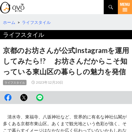
検
索
コ
ン
テ
ホーム
>
ライフスタイル
ン
ライフスタイル
ツ
へ
移
京都のお坊さんが公式Instagramを運用
動
してみたら!? お坊さんだからこそ知
っている東山区の暮らしの魅力を発信
2023年12月20日
ライフスタイル
清水寺、東福寺、八坂神社など、世界的に有名な神社仏閣が
多くある京都市東山区。あくまで観光地という色彩が強く、そ
こで暮らすイメージはなかなか広く伝わっていないかもしれな