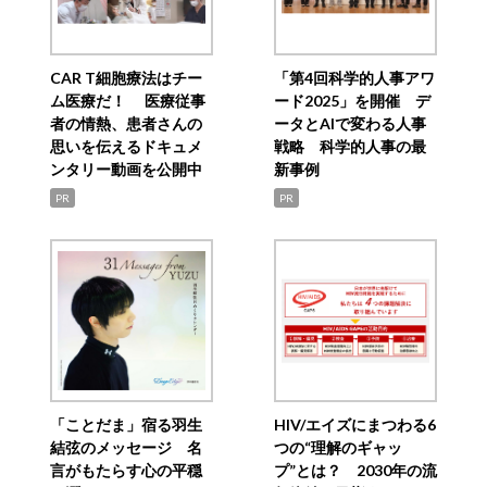
CAR T細胞療法はチー
「第4回科学的人事アワ
ム医療だ！ 医療従事
ード2025」を開催 デ
者の情熱、患者さんの
ータとAIで変わる人事
思いを伝えるドキュメ
戦略 科学的人事の最
ンタリー動画を公開中
新事例
PR
PR
「ことだま」宿る羽生
HIV/エイズにまつわる6
結弦のメッセージ 名
つの“理解のギャッ
言がもたらす心の平穏
プ”とは？ 2030年の流