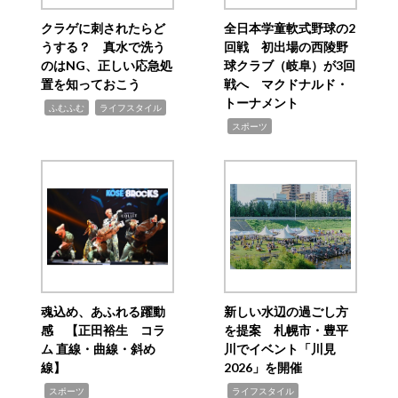
クラゲに刺されたらど
全日本学童軟式野球の2
うする？ 真水で洗う
回戦 初出場の西陵野
のはNG、正しい応急処
球クラブ（岐阜）が3回
置を知っておこう
戦へ マクドナルド・
トーナメント
,
,
ふむふむ
ライフスタイル
,
スポーツ
魂込め、あふれる躍動
新しい水辺の過ごし方
感 【正田裕生 コラ
を提案 札幌市・豊平
ム 直線・曲線・斜め
川でイベント「川見
線】
2026」を開催
,
,
スポーツ
ライフスタイル