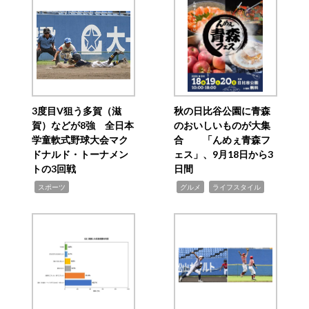
3度目V狙う多賀（滋
秋の日比谷公園に青森
賀）などが8強 全日本
のおいしいものが大集
学童軟式野球大会マク
合 「んめぇ青森フ
ドナルド・トーナメン
ェス」、9月18日から3
トの3回戦
日間
,
,
,
スポーツ
グルメ
ライフスタイル