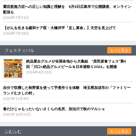
重症筋無力症への正しい知識と理解を 8月8日広島市で公開講座、オンライン
配信も
2026年7月31日
【がんを生きる緩和ケア医・大橋洋平「足し算命」】天空を見上げて
2026年7月28日
フェスティバル
もっと見る
絶品屋台グルメが全国各地から大集結 “庶民派食フェス”第4
回「川口×絶品グルメビール＆日本酒祭り2026」を開催
2026年4月15日
自分で収穫した秋野菜を使って芋煮作りを体験 埼玉県加須市の「ファミリー
ランドむさしの村」
2025年11月4日
春だけじゃもったいないさくらの名所、加治川で秋のマルシェ
2025年10月23日
ふむふむ
もっと見る