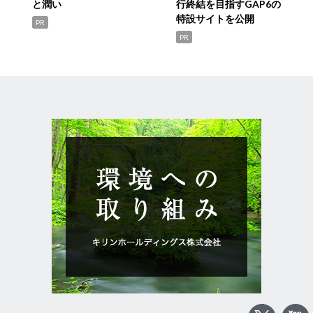
と潤い
行終結を目指すGAP6の
特設サイトを公開
PR
PR