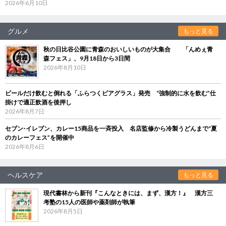
2026年6月10日
グルメ
もっと見る
秋の日比谷公園に青森のおいしいものが大集合 「んめぇ青
森フェス」、9月18日から3日間
2026年8月10日
ビールだけ飲むと倒れる「ふらつくビアグラス」発売 “強制的に水を飲む”仕
掛けで適正飲酒を後押し
2026年8月7日
セブン‐イレブン、カレー15商品を一斉投入 名店監修から冷製うどんまで“夏
のカレーフェス”を開催中
2026年8月6日
ヘルスケア
もっと見る
現代書林から新刊『こんなときには、まず、漢方！』 漢方三
考塾の15人の医師や薬剤師が執筆
2026年8月5日