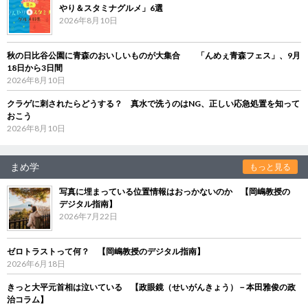
やり＆スタミナグルメ」6選
2026年8月10日
秋の日比谷公園に青森のおいしいものが大集合 「んめぇ青森フェス」、9月
18日から3日間
2026年8月10日
クラゲに刺されたらどうする？ 真水で洗うのはNG、正しい応急処置を知って
おこう
2026年8月10日
まめ学
もっと見る
写真に埋まっている位置情報はおっかないのか 【岡嶋教授の
デジタル指南】
2026年7月22日
ゼロトラストって何？ 【岡嶋教授のデジタル指南】
2026年6月18日
きっと大平元首相は泣いている 【政眼鏡（せいがんきょう）－本田雅俊の政
治コラム】