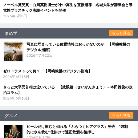
ノーベル賞受賞・白川英樹博士が小中高生を直接指導 名城大学が講演会と導
電性プラスチック実験イベントを開催
2026年8月8日
まめ学
もっと見る
写真に埋まっている位置情報はおっかないのか 【岡嶋教授の
デジタル指南】
2026年7月22日
ゼロトラストって何？ 【岡嶋教授のデジタル指南】
2026年6月18日
きっと大平元首相は泣いている 【政眼鏡（せいがんきょう）－本田雅俊の政
治コラム】
2026年6月10日
グルメ
もっと見る
ビールだけ飲むと倒れる「ふらつくビアグラス」発売 “強制
的に水を飲む”仕掛けで適正飲酒を後押し
2026年8月7日