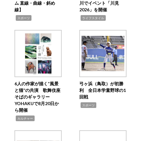
ム 直線・曲線・斜め
川でイベント「川見
線】
2026」を開催
,
,
スポーツ
ライフスタイル
6人の作家が描く“風景
弓ヶ浜（鳥取）が初勝
と猫”の共演 歌舞伎座
利 全日本学童野球の1
そばのギャラリー
回戦
YOHAKUで8月20日か
,
スポーツ
ら開催
,
カルチャー