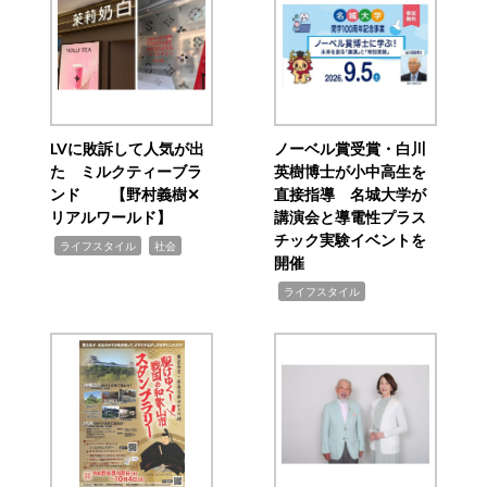
LVに敗訴して人気が出
ノーベル賞受賞・白川
た ミルクティーブラ
英樹博士が小中高生を
ンド 【野村義樹✕
直接指導 名城大学が
リアルワールド】
講演会と導電性プラス
チック実験イベントを
,
,
ライフスタイル
社会
開催
,
ライフスタイル