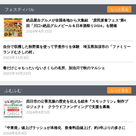
フェスティバル
もっと見る
絶品屋台グルメが全国各地から大集結 “庶民派食フェス”第4
回「川口×絶品グルメビール＆日本酒祭り2026」を開催
2026年4月15日
自分で収穫した秋野菜を使って芋煮作りを体験 埼玉県加須市の「ファミリー
ランドむさしの村」
2025年11月4日
春だけじゃもったいないさくらの名所、加治川で秋のマルシェ
2025年10月23日
ふむふむ
もっと見る
四日市の公害克服の歴史を伝える絵本『スモックリン』制作プ
ロジェクト クラウドファンディングで支援を募集
2026年8月5日
「中東発」値上げラッシュが本格化 飲食料品値上げ、約3年ぶりの多さに
2026年8月4日