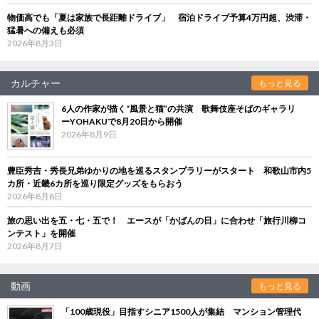
物価高でも「夏は家族で長距離ドライブ」 宿泊ドライブ予算4万円超、渋滞・
猛暑への備えも必須
2026年8月3日
カルチャー
もっと見る
6人の作家が描く“風景と猫”の共演 歌舞伎座そばのギャラリ
ーYOHAKUで8月20日から開催
2026年8月9日
豊臣秀吉・秀長兄弟ゆかりの地を巡るスタンプラリーがスタート 和歌山市内5
カ所・近畿6カ所を巡り限定グッズをもらおう
2026年8月8日
旅の思い出を五・七・五で！ エースが「かばんの日」に合わせ「旅行川柳コ
ンテスト」を開催
2026年8月7日
動画
もっと見る
「100歳現役」目指すシニア1500人が集結 マンション管理代