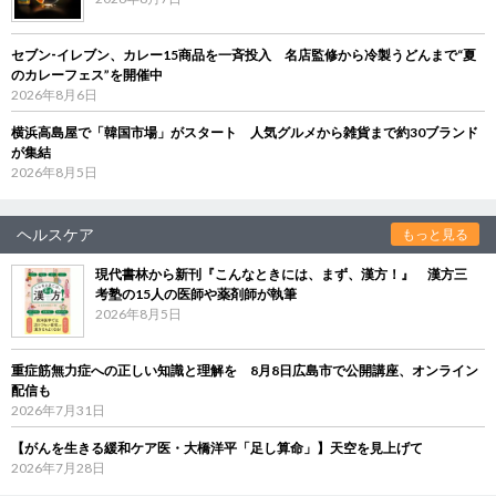
セブン‐イレブン、カレー15商品を一斉投入 名店監修から冷製うどんまで“夏
のカレーフェス”を開催中
2026年8月6日
横浜高島屋で「韓国市場」がスタート 人気グルメから雑貨まで約30ブランド
が集結
2026年8月5日
ヘルスケア
もっと見る
現代書林から新刊『こんなときには、まず、漢方！』 漢方三
考塾の15人の医師や薬剤師が執筆
2026年8月5日
重症筋無力症への正しい知識と理解を 8月8日広島市で公開講座、オンライン
配信も
2026年7月31日
【がんを生きる緩和ケア医・大橋洋平「足し算命」】天空を見上げて
2026年7月28日