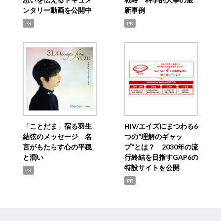
ンタリー動画を公開中
新事例
PR
PR
「ことだま」宿る羽生
HIV/エイズにまつわる6
結弦のメッセージ 名
つの“理解のギャッ
言がもたらす心の平穏
プ”とは？ 2030年の流
と潤い
行終結を目指すGAP6の
特設サイトを公開
PR
PR