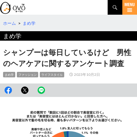
検
索
コ
ン
テ
ホーム
>
まめ学
ン
まめ学
ツ
へ
移
シャンプーは毎日しているけど 男性
動
のヘアケアに関するアンケート調査
2023年10月2日
まめ学
ファッション
ライフスタイル