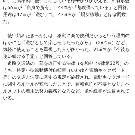
の、近隣移動に使いこなしている様子がうかがえる。所有形態
は56％が「自身で所有」、44％が「都度借りている」と回答。
用途は47％が「遊び」で、47.8％が「場所移動」とほぼ同数
だ。
使い始めたきっかけは、移動に楽で便利だからという理由の
ほかにも「遊びとして楽しそうだったから」（28.4％）など、
気軽に使えることを重視した人が多かった。91.8％が「今後も
使い続ける予定」と回答している。
道路交通法の一部を改正する法律（令和4年法律第32号）の
うち、特定小型原動機付自転車（いわゆる電動キックボード
等）の交通方法等に関する規定が施行され、電動キックボード
に関するルールが変わったことで、運転免許が不要となり、ヘ
ルメットの着用は努力義務となるなど、条件緩和が注目されて
いる。