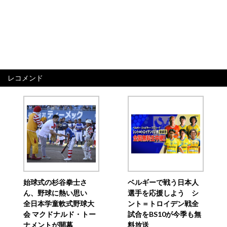
レコメンド
始球式の杉谷拳士さ
ベルギーで戦う日本人
ん、野球に熱い思い
選手を応援しよう シ
全日本学童軟式野球大
ント＝トロイデン戦全
会 マクドナルド・トー
試合をBS10が今季も無
ナメントが開幕
料放送