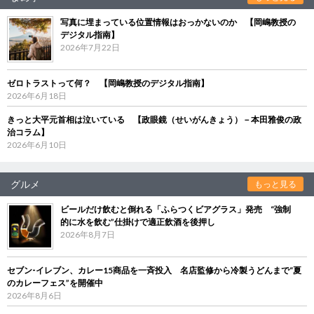
写真に埋まっている位置情報はおっかないのか 【岡嶋教授の
デジタル指南】
2026年7月22日
ゼロトラストって何？ 【岡嶋教授のデジタル指南】
2026年6月18日
きっと大平元首相は泣いている 【政眼鏡（せいがんきょう）－本田雅俊の政
治コラム】
2026年6月10日
グルメ
もっと見る
ビールだけ飲むと倒れる「ふらつくビアグラス」発売 “強制
的に水を飲む”仕掛けで適正飲酒を後押し
2026年8月7日
セブン‐イレブン、カレー15商品を一斉投入 名店監修から冷製うどんまで“夏
のカレーフェス”を開催中
2026年8月6日