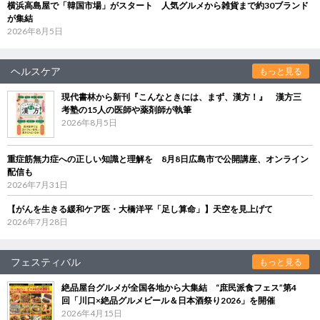
横浜高島屋で「韓国市場」がスタート 人気グルメから雑貨まで約30ブランド
が集結
2026年8月5日
ヘルスケア
もっと見る
現代書林から新刊『こんなときには、まず、漢方！』 漢方三
考塾の15人の医師や薬剤師が執筆
2026年8月5日
重症筋無力症への正しい知識と理解を 8月8日広島市で公開講座、オンライン
配信も
2026年7月31日
【がんを生きる緩和ケア医・大橋洋平「足し算命」】天空を見上げて
2026年7月28日
フェスティバル
もっと見る
絶品屋台グルメが全国各地から大集結 “庶民派食フェス”第4
回「川口×絶品グルメビール＆日本酒祭り2026」を開催
2026年4月15日