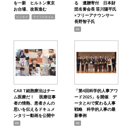
を一新 ヒルトン東京
る 遺贈寄付 日本財
お台場、改装進む
団名誉会長 笹川陽平氏
×フリーアナウンサー
,
,
ビジネス
ライフスタイル
長野智子氏
PR
CAR T細胞療法はチー
「第4回科学的人事アワ
ム医療だ！ 医療従事
ード2025」を開催 デ
者の情熱、患者さんの
ータとAIで変わる人事
思いを伝えるドキュメ
戦略 科学的人事の最
ンタリー動画を公開中
新事例
PR
PR