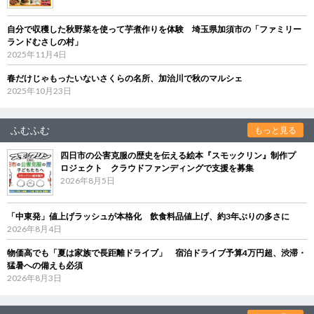
自分で収穫した秋野菜を使って芋煮作りを体験 埼玉県加須市の「ファミリー
ランドむさしの村」
2025年11月4日
春だけじゃもったいないさくらの名所、加治川で秋のマルシェ
2025年10月23日
ふむふむ
もっと見る
四日市の公害克服の歴史を伝える絵本『スモックリン』制作プ
ロジェクト クラウドファンディングで支援を募集
2026年8月5日
「中東発」値上げラッシュが本格化 飲食料品値上げ、約3年ぶりの多さに
2026年8月4日
物価高でも「夏は家族で長距離ドライブ」 宿泊ドライブ予算4万円超、渋滞・
猛暑への備えも必須
2026年8月3日