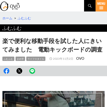
検
索
コ
ン
テ
ホーム
>
ふむふむ
ン
ふむふむ
ツ
へ
移
楽で便利な移動手段を試した人にきい
動
てみました 電動キックボードの調査
OVO
2023年11月2日
ふむふむ
まめ学
ライフスタイル