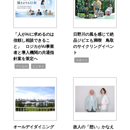
「人がAIに求めるのは
日野川の風を感じて絶
信頼し相談できるこ
品ジビエも満喫 鳥取
と」 ロジカがAI事業
のサイクリングイベン
者と導入機関の共通指
ト
針案を策定へ
,
スポーツ
,
,
デジもの
ビジネス
オールデイダイニング
故人の「想い」かなえ