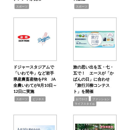
,
,
スポーツ
スポーツ
ドジャースタジアムで
旅の思い出を五・七・
「いわて牛」など岩手
五で！ エースが「か
県産農畜産物をPR JA
ばんの日」に合わせ
全農いわてが8月10日～
「旅行川柳コンテス
12日に実施
ト」を開催
,
,
,
,
,
スポーツ
ビジネス
おでかけ
ファッション
ライフスタイル