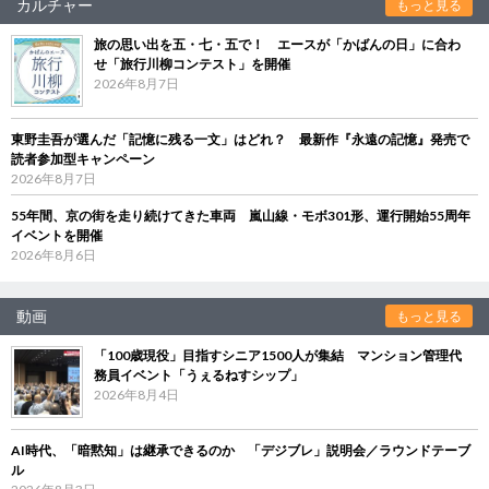
カルチャー
もっと見る
旅の思い出を五・七・五で！ エースが「かばんの日」に合わ
せ「旅行川柳コンテスト」を開催
2026年8月7日
東野圭吾が選んだ「記憶に残る一文」はどれ？ 最新作『永遠の記憶』発売で
読者参加型キャンペーン
2026年8月7日
55年間、京の街を走り続けてきた車両 嵐山線・モボ301形、運行開始55周年
イベントを開催
2026年8月6日
動画
もっと見る
「100歳現役」目指すシニア1500人が集結 マンション管理代
務員イベント「うぇるねすシップ」
2026年8月4日
AI時代、「暗黙知」は継承できるのか 「デジブレ」説明会／ラウンドテーブ
ル