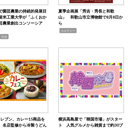
で園芸農業の持続的発展目
夏季企画展「秀吉・秀長と和歌
留米工業大学が「ふくおか
山」 和歌山市立博物館で8月8日か
芸農業創出コンソーシア
ら
,
カルチャー
社会
イレブン、カレー15商品を
横浜高島屋で「韓国市場」がスター
 名店監修から冷製うどん
ト 人気グルメから雑貨まで約30ブ