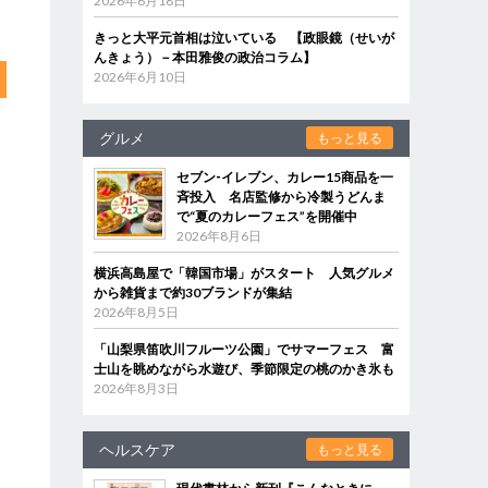
2026年6月18日
きっと大平元首相は泣いている 【政眼鏡（せいが
んきょう）－本田雅俊の政治コラム】
2026年6月10日
グルメ
もっと見る
セブン‐イレブン、カレー15商品を一
斉投入 名店監修から冷製うどんま
で“夏のカレーフェス”を開催中
2026年8月6日
横浜高島屋で「韓国市場」がスタート 人気グルメ
から雑貨まで約30ブランドが集結
2026年8月5日
「山梨県笛吹川フルーツ公園」でサマーフェス 富
士山を眺めながら水遊び、季節限定の桃のかき氷も
2026年8月3日
ヘルスケア
もっと見る