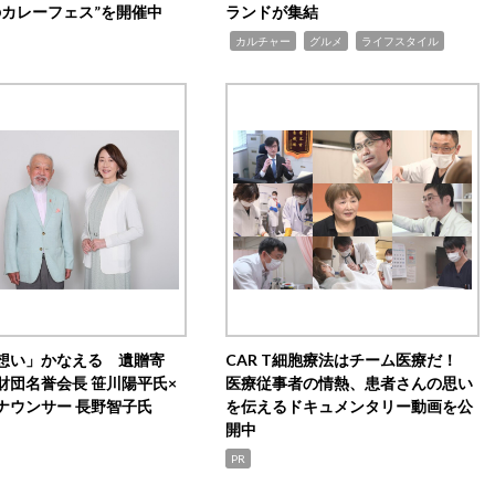
のカレーフェス”を開催中
ランドが集結
,
,
,
カルチャー
グルメ
ライフスタイル
想い」かなえる 遺贈寄
CAR T細胞療法はチーム医療だ！
財団名誉会長 笹川陽平氏×
医療従事者の情熱、患者さんの思い
ナウンサー 長野智子氏
を伝えるドキュメンタリー動画を公
開中
PR