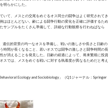
を明らかにした。
ていて、メスとの交尾をめぐるオス同士の闘争はよく研究されて
例はほとんどない。齢による闘争行動の変化を正確に評価するた
たサンプルをたくさん準備して、詳細な行動観察を行わねばなら
、遺伝的背景の均一なオスを準備し、戦いの激しさや長さと日齢の
う時間が長くなること、若いオスでは闘争の激しさと闘争時間の
性が消えることを発見した。日齢の経過によって、将来繁殖に投
オスでは、メスをめぐる戦いに対する執着度が異なるためだと考
 Ecology and Sociobiology」（Q1ジャーナル：Springer