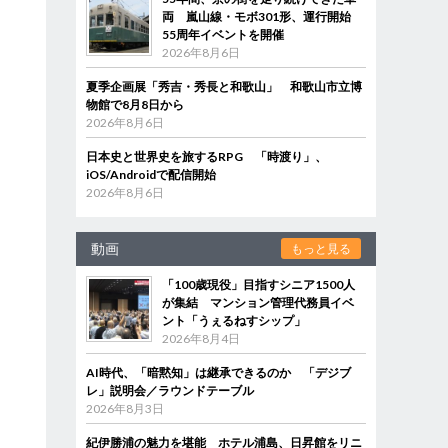
両 嵐山線・モボ301形、運行開始
55周年イベントを開催
2026年8月6日
夏季企画展「秀吉・秀長と和歌山」 和歌山市立博
物館で8月8日から
2026年8月6日
日本史と世界史を旅するRPG 「時渡り」、
iOS/Androidで配信開始
2026年8月6日
動画
もっと見る
「100歳現役」目指すシニア1500人
が集結 マンション管理代務員イベ
ント「うぇるねすシップ」
2026年8月4日
AI時代、「暗黙知」は継承できるのか 「デジブ
レ」説明会／ラウンドテーブル
2026年8月3日
紀伊勝浦の魅力を堪能 ホテル浦島、日昇館をリニ