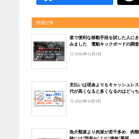
関連記事
楽で便利な移動手段を試した人にき
みました 電動キックボードの調査
2023年11月2日
支払いは現金よりもキャッシュレス
代が高くなると多くなるのはどっち
2023年10月3日
魚介類派より肉派が若干多め 肉類
時には“国産か”より“価格”重視