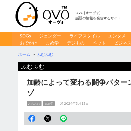
OVO [オーヴォ]
話題の情報を発信するサイト
コンテンツへ移動
検
SDGs
ジェンダー
ライフスタイル
エンタメ
索
おでかけ
まめ学
デジもの
ペット
ビジネ
ホーム
>
ふむふむ
ふむふむ
加齢によって変わる闘争パター
ゾ
2024年3月13日
ふむふむ
まめ学