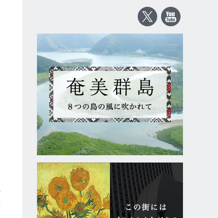
ど
種
い