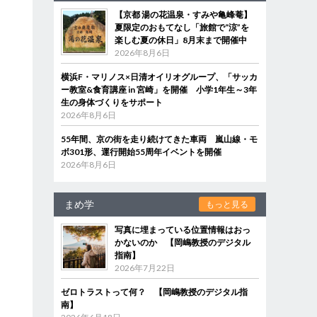
【京都 湯の花温泉・すみや亀峰菴】
夏限定のおもてなし「旅館で“涼”を
楽しむ夏の休日」8月末まで開催中
2026年8月6日
横浜F・マリノス×日清オイリオグループ、「サッカ
ー教室&食育講座 in 宮崎」を開催 小学1年生～3年
生の身体づくりをサポート
2026年8月6日
55年間、京の街を走り続けてきた車両 嵐山線・モ
ボ301形、運行開始55周年イベントを開催
2026年8月6日
まめ学
もっと見る
写真に埋まっている位置情報はおっ
かないのか 【岡嶋教授のデジタル
指南】
2026年7月22日
ゼロトラストって何？ 【岡嶋教授のデジタル指
南】