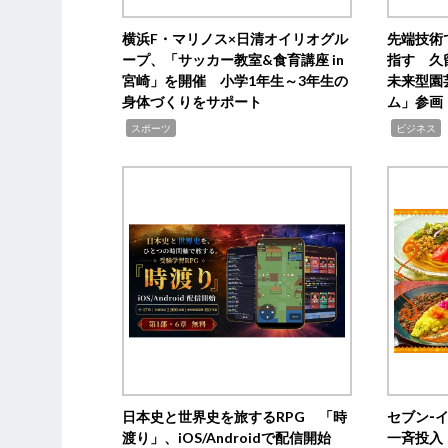
横浜F・マリノス×日清オイリオグル
先端技術
ープ、「サッカー教室&食育講座 in
指す 久
宮崎」を開催 小学1年生～3年生の
未来型園
身体づくりをサポート
ム」参画
,
,
,
スポーツ
ビジネス
日本史と世界史を旅するRPG 「時
セブン‐
渡り」、iOS/Androidで配信開始
一斉投入