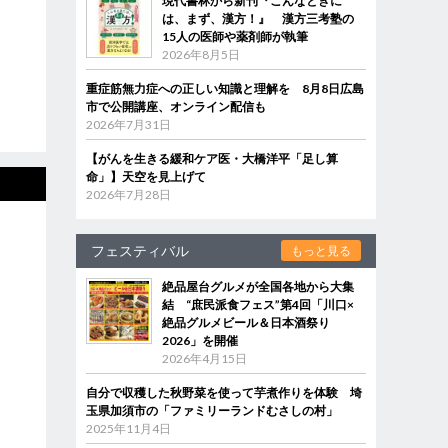
現代書林から新刊『こんなときに
は、まず、漢方！』 漢方三考塾の
15人の医師や薬剤師が執筆
2026年8月5日
重症筋無力症への正しい知識と理解を 8月8日広島
市で公開講座、オンライン配信も
2026年7月31日
【がんを生きる緩和ケア医・大橋洋平「足し算
命」】天空を見上げて
2026年7月28日
フェスティバル
もっと見る
絶品屋台グルメが全国各地から大集
結 “庶民派食フェス”第4回「川口×
絶品グルメビール＆日本酒祭り
2026」を開催
2026年4月15日
自分で収穫した秋野菜を使って芋煮作りを体験 埼
玉県加須市の「ファミリーランドむさしの村」
2025年11月4日