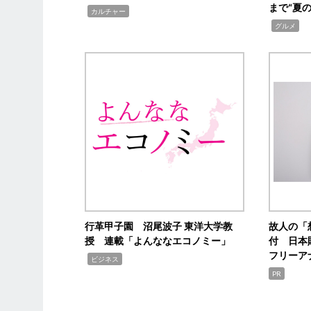
まで“夏
,
カルチャー
,
グルメ
行革甲子園 沼尾波子 東洋大学教
故人の「
授 連載「よんななエコノミー」
付 日本
フリーア
,
ビジネス
PR