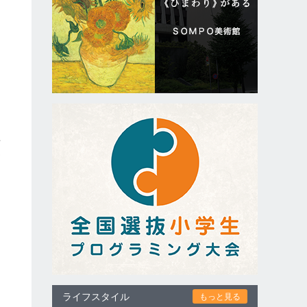
き
め
長
資
え
ライフスタイル
もっと見る