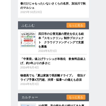
春だけじゃもったいないさくらの名所、加治川で秋
のマルシェ
2025年10月23日
ふむふむ
もっと見る
四日市の公害克服の歴史を伝える絵
本『スモックリン』制作プロジェク
ト クラウドファンディングで支援
を募集
2026年8月5日
「中東発」値上げラッシュが本格化 飲食料品値上
げ、約3年ぶりの多さに
2026年8月4日
物価高でも「夏は家族で長距離ドライブ」 宿泊ド
ライブ予算4万円超、渋滞・猛暑への備えも必須
2026年8月3日
カルチャー
もっと見る
55年間、京の街を走り続けてきた車