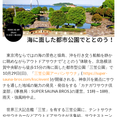
東京湾ならではの海の景色と猿島、沖を行き交う船舶を静か
に眺めながらアウトドアサウナで“ととのう”体験を。京急横須
賀中央駅から徒歩15分の海に面した都市型公園「三笠公園」で
10月29日(日)、「
三笠公園アーバンサウナ
」(
https://super-
sauna-bros.com/ksc/event
)が開催される。神奈川を拠点にサウ
ナを通した地域の魅力の発見・発信をする「カナガワサウナ倶
楽部」(事務局：SUPER SAUNA BROS.)の運営。11時～18時、
雨天・強風時中止。
世界三大記念艦「三笠」を有する三笠公園に、テントサウナ
やサウナカーなどアウトドアサウナが大集結。サウナストーン