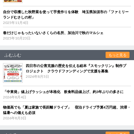
自分で収穫した秋野菜を使って芋煮作りを体験 埼玉県加須市の「ファミリー
ランドむさしの村」
2025年11月4日
春だけじゃもったいないさくらの名所、加治川で秋のマルシェ
2025年10月23日
ふむふむ
もっと見る
四日市の公害克服の歴史を伝える絵本『スモックリン』制作プ
ロジェクト クラウドファンディングで支援を募集
2026年8月5日
「中東発」値上げラッシュが本格化 飲食料品値上げ、約3年ぶりの多さに
2026年8月4日
物価高でも「夏は家族で長距離ドライブ」 宿泊ドライブ予算4万円超、渋滞・
猛暑への備えも必須
2026年8月3日