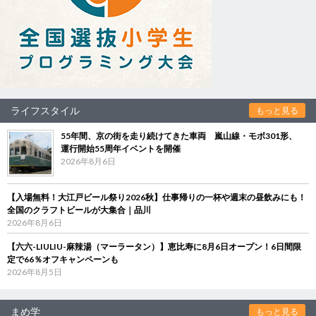
ライフスタイル
もっと見る
55年間、京の街を走り続けてきた車両 嵐山線・モボ301形、
運行開始55周年イベントを開催
2026年8月6日
【入場無料！大江戸ビール祭り2026秋】仕事帰りの一杯や週末の昼飲みにも！
全国のクラフトビールが大集合｜品川
2026年8月6日
【六六-LIULIU-麻辣湯（マーラータン）】恵比寿に8月6日オープン！6日間限
定で66％オフキャンペーンも
2026年8月5日
まめ学
もっと見る