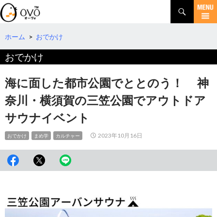
検
索
コ
ン
テ
ホーム
>
おでかけ
ン
おでかけ
ツ
へ
移
海に面した都市公園でととのう！ 神
動
奈川・横須賀の三笠公園でアウトドア
サウナイベント
2023年10月16日
おでかけ
まめ学
カルチャー