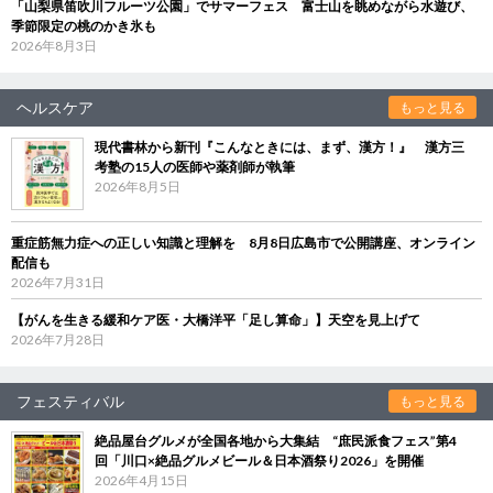
「山梨県笛吹川フルーツ公園」でサマーフェス 富士山を眺めながら水遊び、
季節限定の桃のかき氷も
2026年8月3日
ヘルスケア
もっと見る
現代書林から新刊『こんなときには、まず、漢方！』 漢方三
考塾の15人の医師や薬剤師が執筆
2026年8月5日
重症筋無力症への正しい知識と理解を 8月8日広島市で公開講座、オンライン
配信も
2026年7月31日
【がんを生きる緩和ケア医・大橋洋平「足し算命」】天空を見上げて
2026年7月28日
フェスティバル
もっと見る
絶品屋台グルメが全国各地から大集結 “庶民派食フェス”第4
回「川口×絶品グルメビール＆日本酒祭り2026」を開催
2026年4月15日