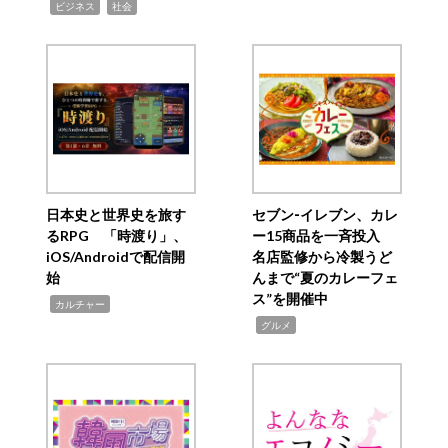
,
,
ビジネス
社会
日本史と世界史を旅す
セブン‐イレブン、カレ
るRPG 「時渡り」、
ー15商品を一斉投入
iOS/Androidで配信開
名店監修から冷製うど
始
んまで“夏のカレーフェ
ス”を開催中
,
カルチャー
,
グルメ