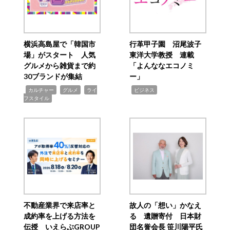
横浜高島屋で「韓国市
行革甲子園 沼尾波子
場」がスタート 人気
東洋大学教授 連載
グルメから雑貨まで約
「よんななエコノミ
30ブランドが集結
ー」
,
,
,
,
カルチャー
グルメ
ライ
ビジネス
フスタイル
不動産業界で来店率と
故人の「想い」かなえ
成約率を上げる方法を
る 遺贈寄付 日本財
伝授 いえらぶGROUP
団名誉会長 笹川陽平氏