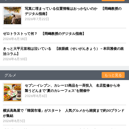
写真に埋まっている位置情報はおっかないのか 【岡嶋教授の
デジタル指南】
2026年7月22日
ゼロトラストって何？ 【岡嶋教授のデジタル指南】
2026年6月18日
きっと大平元首相は泣いている 【政眼鏡（せいがんきょう）－本田雅俊の政
治コラム】
2026年6月10日
グルメ
もっと見る
セブン‐イレブン、カレー15商品を一斉投入 名店監修から冷
製うどんまで“夏のカレーフェス”を開催中
2026年8月6日
横浜高島屋で「韓国市場」がスタート 人気グルメから雑貨まで約30ブランド
が集結
2026年8月5日