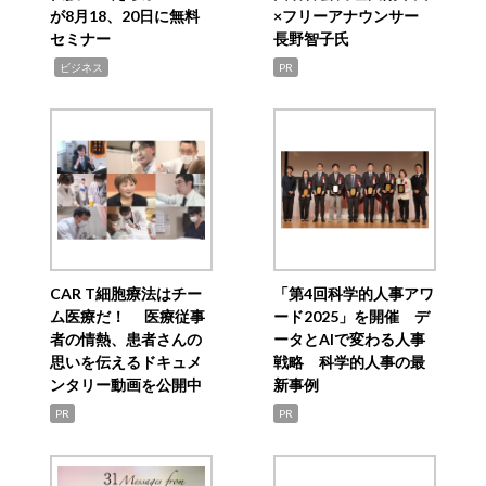
が8月18、20日に無料
×フリーアナウンサー
セミナー
長野智子氏
,
ビジネス
PR
CAR T細胞療法はチー
「第4回科学的人事アワ
ム医療だ！ 医療従事
ード2025」を開催 デ
者の情熱、患者さんの
ータとAIで変わる人事
思いを伝えるドキュメ
戦略 科学的人事の最
ンタリー動画を公開中
新事例
PR
PR