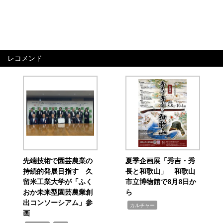
レコメンド
先端技術で園芸農業の
夏季企画展「秀吉・秀
持続的発展目指す 久
長と和歌山」 和歌山
留米工業大学が「ふく
市立博物館で8月8日か
おか未来型園芸農業創
ら
出コンソーシアム」参
,
カルチャー
画