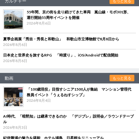
カルチャー
もっと見る
55年間、京の街を走り続けてきた車両 嵐山線・モボ301形、
運行開始55周年イベントを開催
2026年8月6日
夏季企画展「秀吉・秀長と和歌山」 和歌山市立博物館で8月8日から
2026年8月6日
日本史と世界史を旅するRPG 「時渡り」、iOS/Androidで配信開始
2026年8月6日
動画
もっと見る
「100歳現役」目指すシニア1500人が集結 マンション管理代
務員イベント「うぇるねすシップ」
2026年8月4日
AI時代、「暗黙知」は継承できるのか 「デジブレ」説明会／ラウンドテーブ
ル
2026年8月3日
紀伊勝浦の魅力を堪能 ホテル浦島、日昇館をリニューアル