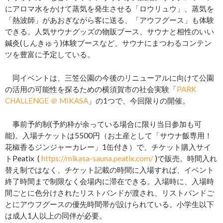
にアロマ水をかけて蒸気を発生させる「ロウリュウ」、蒸気を
「熱波師」があおぎながら客に送る、「アウフグース」も体験
できる。人気サウナグッズの物販ブース、サウナと相性のいい
鍼灸(しんきゅう)体験ブースなど、サウナにまつわるコンテン
ツを豊富に予定している。
同イベントは、三笠公園の今後のリニューアルに向けて公園
の活用の可能性を探るための横須賀市の社会実験「
PARK
CHALLENGE ＠ MIKASA
」の1つで、今回限りの開催。
事前予約制(予約枠が余っている場合に限り当日参加も可
能)。入場チケットは5500円（お土産として「サウナ飯専用！
花椒香るジンジャーカレー」1缶付き）で、チケット購入サイ
トPeatix (
https://mikasa-sauna.peatix.com/
)で販売。時間入れ
替え制ではなく、チケット記載の時間に入場すれば、イベント
終了時間まで制限なく会場内に滞在できる。入場時に、入場時
間ごとに色分けされたリストバンドが渡され、リストバンドご
とにアウフグースの優先時間帯が設けられている。小学生以下
は成人1人以上の同伴が必要。