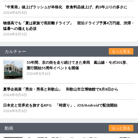
「中東発」値上げラッシュが本格化 飲食料品値上げ、約3年ぶりの多さに
2026年8月4日
物価高でも「夏は家族で長距離ドライブ」 宿泊ドライブ予算4万円超、渋滞・
猛暑への備えも必須
2026年8月3日
カルチャー
もっと見る
55年間、京の街を走り続けてきた車両 嵐山線・モボ301形、
運行開始55周年イベントを開催
2026年8月6日
夏季企画展「秀吉・秀長と和歌山」 和歌山市立博物館で8月8日から
2026年8月6日
日本史と世界史を旅するRPG 「時渡り」、iOS/Androidで配信開始
2026年8月6日
動画
もっと見る