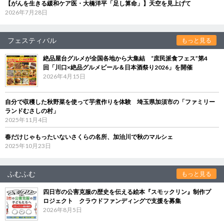
【がんを生きる緩和ケア医・大橋洋平「足し算命」】天空を見上げて
2026年7月28日
フェスティバル
もっと見る
絶品屋台グルメが全国各地から大集結 “庶民派食フェス”第4
回「川口×絶品グルメビール＆日本酒祭り2026」を開催
2026年4月15日
自分で収穫した秋野菜を使って芋煮作りを体験 埼玉県加須市の「ファミリー
ランドむさしの村」
2025年11月4日
春だけじゃもったいないさくらの名所、加治川で秋のマルシェ
2025年10月23日
ふむふむ
もっと見る
四日市の公害克服の歴史を伝える絵本『スモックリン』制作プ
ロジェクト クラウドファンディングで支援を募集
2026年8月5日