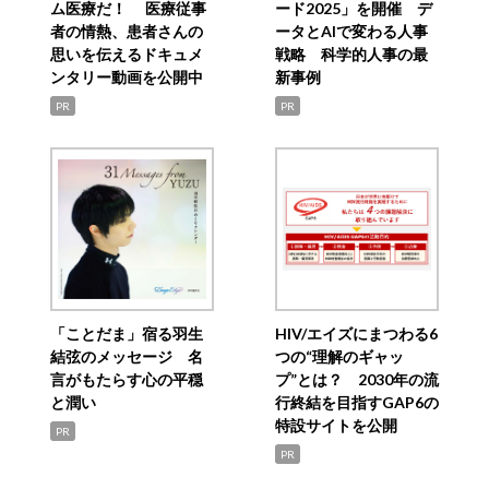
ム医療だ！ 医療従事
ード2025」を開催 デ
者の情熱、患者さんの
ータとAIで変わる人事
思いを伝えるドキュメ
戦略 科学的人事の最
ンタリー動画を公開中
新事例
PR
PR
「ことだま」宿る羽生
HIV/エイズにまつわる6
結弦のメッセージ 名
つの“理解のギャッ
言がもたらす心の平穏
プ”とは？ 2030年の流
と潤い
行終結を目指すGAP6の
特設サイトを公開
PR
PR