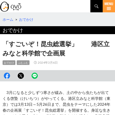
検
索
コ
ン
テ
ホーム
>
おでかけ
ン
おでかけ
ツ
へ
移
「すごいぞ！昆虫総選挙」 港区立
動
みなと科学館で企画展
2024年3月6日
おでかけ
ふむふむ
3月になると少しずつ寒さが緩み、土の中から虫たちが出て
くる啓蟄（けいちつ）がやってくる。港区立みなと科学館（東
京）では3月13日～5月26日まで、昆虫をテーマにした2024年
春の企画展「すごいぞ！昆虫総選挙」を開催する。身近な生き