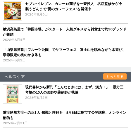
セブン‐イレブン、カレー15商品を一斉投入 名店監修から冷
製うどんまで“夏のカレーフェス”を開催中
2026年8月6日
横浜高島屋で「韓国市場」がスタート 人気グルメから雑貨まで約30ブランド
が集結
2026年8月5日
「山梨県笛吹川フルーツ公園」でサマーフェス 富士山を眺めながら水遊び、
季節限定の桃のかき氷も
2026年8月3日
ヘルスケア
もっと見る
現代書林から新刊『こんなときには、まず、漢方！』 漢方三
考塾の15人の医師や薬剤師が執筆
2026年8月5日
重症筋無力症への正しい知識と理解を 8月8日広島市で公開講座、オンライン
配信も
2026年7月31日