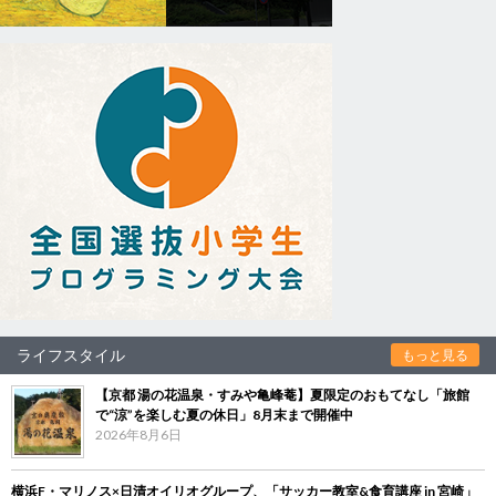
ライフスタイル
もっと見る
【京都 湯の花温泉・すみや亀峰菴】夏限定のおもてなし「旅館
で“涼”を楽しむ夏の休日」8月末まで開催中
2026年8月6日
横浜F・マリノス×日清オイリオグループ、「サッカー教室&食育講座 in 宮崎」