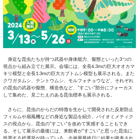
身近な昆虫たちが持つ武器や身体能力、擬態といった3つの
視点から組み立てた展示。会場には、全長6.3mの巨大オオカマ
キリ模型と全長1.3mの巨大カブトムシ模型も展示される。また
クワガタムシ、テントウムシ、モルフォチョウなど、それぞれ
の昆虫の武器や擬態、構造色など、“すごい”部分にフォーカス
して集めた、見ごたえのある昆虫標本も展示される。
さらに、昆虫のからだの特徴を生かして開発された反射防止
フィルムや扇風機などの身近な製品を紹介。バイオミメティク
スの視点から、昆虫の“すごい”を改めて実感することもでき
る。そして展示の最後には、来館者が“すごい”と思った昆虫に
投票する総選挙が待っている。企画展最終日に結果が発表され