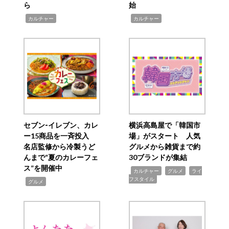
ら
始
,
,
カルチャー
カルチャー
セブン‐イレブン、カレ
横浜高島屋で「韓国市
ー15商品を一斉投入
場」がスタート 人気
名店監修から冷製うど
グルメから雑貨まで約
んまで“夏のカレーフェ
30ブランドが集結
ス”を開催中
,
,
,
カルチャー
グルメ
ライ
フスタイル
,
グルメ