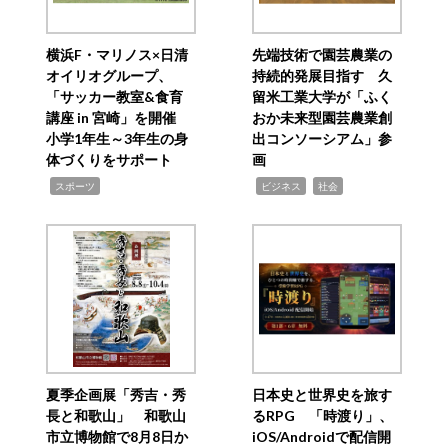
横浜F・マリノス×日清
先端技術で園芸農業の
オイリオグループ、
持続的発展目指す 久
「サッカー教室&食育
留米工業大学が「ふく
講座 in 宮崎」を開催
おか未来型園芸農業創
小学1年生～3年生の身
出コンソーシアム」参
体づくりをサポート
画
,
,
,
スポーツ
ビジネス
社会
夏季企画展「秀吉・秀
日本史と世界史を旅す
長と和歌山」 和歌山
るRPG 「時渡り」、
市立博物館で8月8日か
iOS/Androidで配信開