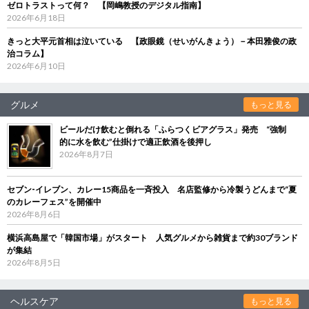
ゼロトラストって何？ 【岡嶋教授のデジタル指南】
2026年6月18日
きっと大平元首相は泣いている 【政眼鏡（せいがんきょう）－本田雅俊の政
治コラム】
2026年6月10日
グルメ
もっと見る
ビールだけ飲むと倒れる「ふらつくビアグラス」発売 “強制
的に水を飲む”仕掛けで適正飲酒を後押し
2026年8月7日
セブン‐イレブン、カレー15商品を一斉投入 名店監修から冷製うどんまで“夏
のカレーフェス”を開催中
2026年8月6日
横浜高島屋で「韓国市場」がスタート 人気グルメから雑貨まで約30ブランド
が集結
2026年8月5日
ヘルスケア
もっと見る