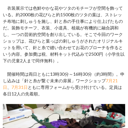
衣装展示では色鮮やかな花やツタのモチーフが空間を飾って
いる。約2000枚の花びらと約1500枚のツタの葉は、ストレッ
チ布地に刺しゅうを施し、針と糸の手仕事により仕上げたもの
だ。装飾モチーフ、衣装、小道具、植栽が有機的に融合調和
し、一つの芸術的空間を創り出している。そこで今回のワーク
ショップは、花びらと葉っぱの刺しゅうがされたオリジナルキ
ットを用いて、針と糸で縫い合わせてお花のブローチを作ると
いう内容。参加費は税、材料キット代込みで2500円（小学生以
下の児童2人まで同伴無料）。
開催時間は両日ともに13時30分～16時30分（約3時間）。申
し込みは「針と糸が繋ぐ未来の扉展」ワークショップ
7月21
日
、
7月31日
ともに専用フォームから受け付けている。定員は
各日12人の先着順。