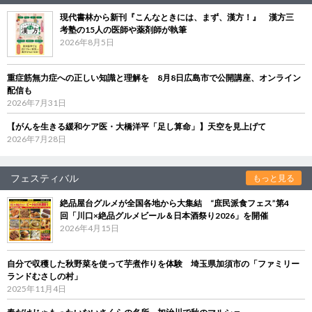
現代書林から新刊『こんなときには、まず、漢方！』 漢方三
考塾の15人の医師や薬剤師が執筆
2026年8月5日
重症筋無力症への正しい知識と理解を 8月8日広島市で公開講座、オンライン
配信も
2026年7月31日
【がんを生きる緩和ケア医・大橋洋平「足し算命」】天空を見上げて
2026年7月28日
フェスティバル
もっと見る
絶品屋台グルメが全国各地から大集結 “庶民派食フェス”第4
回「川口×絶品グルメビール＆日本酒祭り2026」を開催
2026年4月15日
自分で収穫した秋野菜を使って芋煮作りを体験 埼玉県加須市の「ファミリー
ランドむさしの村」
2025年11月4日