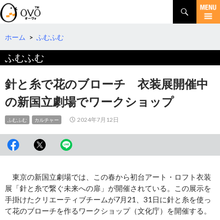
検
索
コ
ン
テ
ホーム
>
ふむふむ
ン
ふむふむ
ツ
へ
移
針と糸で花のブローチ 衣装展開催中
動
の新国立劇場でワークショップ
2024年7月12日
ふむふむ
カルチャー
東京の新国立劇場では、この春から初台アート・ロフト衣装
展「針と糸で繋ぐ未来への扉」が開催されている。この展示を
手掛けたクリエーティブチームが7月21、31日に針と糸を使っ
て花のブローチを作るワークショップ（文化庁）を開催する。