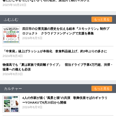
春だけじゃもったいないさくらの名所、加治川で秋のマルシェ
2025年10月23日
ふむふむ
もっと見る
四日市の公害克服の歴史を伝える絵本『スモックリン』制作プ
ロジェクト クラウドファンディングで支援を募集
2026年8月5日
「中東発」値上げラッシュが本格化 飲食料品値上げ、約3年ぶりの多さに
2026年8月4日
物価高でも「夏は家族で長距離ドライブ」 宿泊ドライブ予算4万円超、渋滞・
猛暑への備えも必須
2026年8月3日
カルチャー
もっと見る
6人の作家が描く“風景と猫”の共演 歌舞伎座そばのギャラリ
ーYOHAKUで8月20日から開催
2026年8月9日