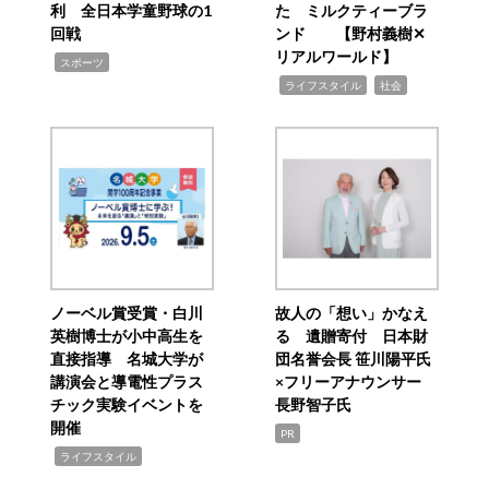
利 全日本学童野球の1
た ミルクティーブラ
回戦
ンド 【野村義樹✕
リアルワールド】
,
スポーツ
,
,
ライフスタイル
社会
ノーベル賞受賞・白川
故人の「想い」かなえ
英樹博士が小中高生を
る 遺贈寄付 日本財
直接指導 名城大学が
団名誉会長 笹川陽平氏
講演会と導電性プラス
×フリーアナウンサー
チック実験イベントを
長野智子氏
開催
PR
,
ライフスタイル