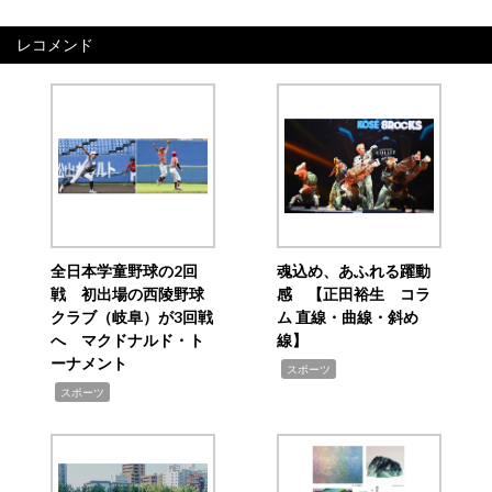
レコメンド
全日本学童野球の2回
魂込め、あふれる躍動
戦 初出場の西陵野球
感 【正田裕生 コラ
クラブ（岐阜）が3回戦
ム 直線・曲線・斜め
へ マクドナルド・ト
線】
ーナメント
,
スポーツ
,
スポーツ