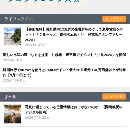
ライフスタイル
もっと見る
【参加無料】長野県内12カ所の発電所をめぐって豪華賞品をゲ
ット！「ぐるーっと！信州ダムめぐり 発電所スタンプラリー
2026」
2026年8月9日
新しい水辺の過ごし方を提案 札幌市・豊平川でイベント「川見2026」を開催
2026年8月9日
韓国旅行でau PAYを使うとPontaポイント最大20％還元！30万店舗以上が対象
に【9月30日まで】
2026年8月8日
まめ学
もっと見る
写真に埋まっている位置情報はおっかないのか 【岡嶋教授の
デジタル指南】
2026年7月22日