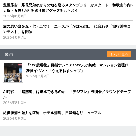
豊臣秀吉・秀長兄弟ゆかりの地を巡るスタンプラリーがスタート 和歌山市内5
カ所・近畿6カ所を巡り限定グッズをもらおう
2026年8月8日
旅の思い出を五・七・五で！ エースが「かばんの日」に合わせ「旅行川柳コ
ンテスト」を開催
2026年8月7日
動画
もっと見る
「100歳現役」目指すシニア1500人が集結 マンション管理代
務員イベント「うぇるねすシップ」
2026年8月4日
AI時代、「暗黙知」は継承できるのか 「デジブレ」説明会／ラウンドテーブ
ル
2026年8月3日
紀伊勝浦の魅力を堪能 ホテル浦島、日昇館をリニューアル
2026年8月3日