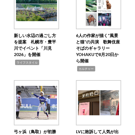
新しい水辺の過ごし方
6人の作家が描く“風景
を提案 札幌市・豊平
と猫”の共演 歌舞伎座
川でイベント「川見
そばのギャラリー
2026」を開催
YOHAKUで8月20日か
ら開催
,
ライフスタイル
,
カルチャー
弓ヶ浜（鳥取）が初勝
LVに敗訴して人気が出