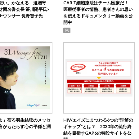
想い」かなえる 遺贈寄
CAR T細胞療法はチーム医療だ！
財団名誉会長 笹川陽平氏×
医療従事者の情熱、患者さんの思い
ナウンサー 長野智子氏
を伝えるドキュメンタリー動画を公
開中
PR
ま」宿る羽生結弦のメッセ
HIV/エイズにまつわる6つの“理解の
言がもたらす心の平穏と潤
ギャップ”とは？ 2030年の流行終
結を目指すGAP6の特設サイトを公