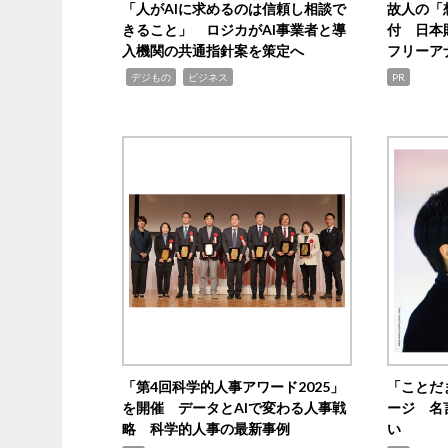
「人がAIに求めるのは信頼し相談で
故人の「
きること」 ロジカがAI事業者と導
付 日本
入機関の共通指針案を策定へ
フリーア
,
,
デジもの
ビジネス
PR
「第4回科学的人事アワード2025」
「ことだ
を開催 データとAIで変わる人事戦
ージ 名
略 科学的人事の最新事例
い