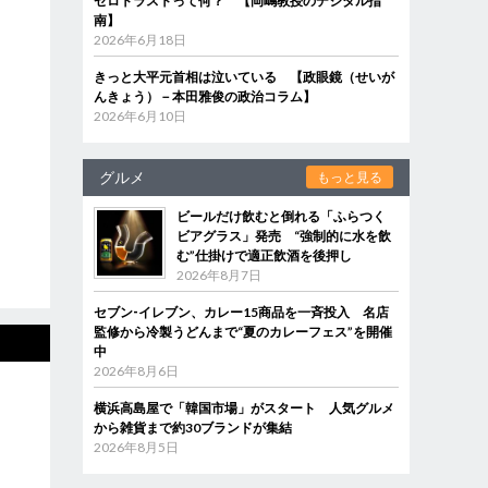
ゼロトラストって何？ 【岡嶋教授のデジタル指
南】
2026年6月18日
きっと大平元首相は泣いている 【政眼鏡（せいが
んきょう）－本田雅俊の政治コラム】
2026年6月10日
グルメ
もっと見る
ビールだけ飲むと倒れる「ふらつく
ビアグラス」発売 “強制的に水を飲
む”仕掛けで適正飲酒を後押し
2026年8月7日
セブン‐イレブン、カレー15商品を一斉投入 名店
監修から冷製うどんまで“夏のカレーフェス”を開催
中
2026年8月6日
横浜高島屋で「韓国市場」がスタート 人気グルメ
から雑貨まで約30ブランドが集結
2026年8月5日