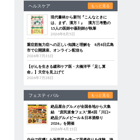
ヘルスケア
もっと見る
現代書林から新刊『こんなときに
は、まず、漢方！』 漢方三考塾の
15人の医師や薬剤師が執筆
2026年8月5日
重症筋無力症への正しい知識と理解を 8月8日広島
市で公開講座、オンライン配信も
2026年7月31日
【がんを生きる緩和ケア医・大橋洋平「足し算
命」】天空を見上げて
2026年7月28日
フェスティバル
もっと見る
絶品屋台グルメが全国各地から大集
結 “庶民派食フェス”第4回「川口×
絶品グルメビール＆日本酒祭り
2026」を開催
2026年4月15日
自分で収穫した秋野菜を使って芋煮作りを体験 埼