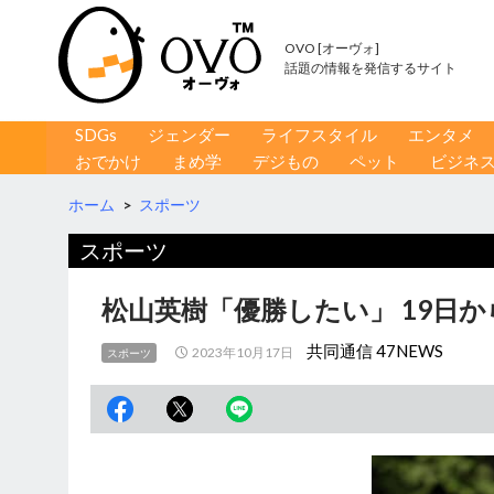
OVO [オーヴォ]
話題の情報を発信するサイト
コンテンツへ移動
検
SDGs
ジェンダー
ライフスタイル
エンタメ
索
おでかけ
まめ学
デジもの
ペット
ビジネ
ホーム
>
スポーツ
スポーツ
松山英樹「優勝したい」 19日か
共同通信 47NEWS
2023年10月17日
スポーツ