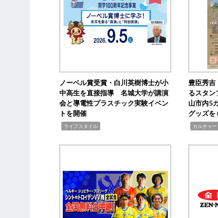
ノーベル賞受賞・白川英樹博士が小
豊臣秀吉
中高生を直接指導 名城大学が講演
るスタン
会と導電性プラスチック実験イベン
山市内5
トを開催
グッズを
,
,
ライフスタイル
カルチャー