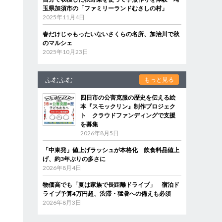
玉県加須市の「ファミリーランドむさしの村」
2025年11月4日
春だけじゃもったいないさくらの名所、加治川で秋
のマルシェ
2025年10月23日
ふむふむ
もっと見る
四日市の公害克服の歴史を伝える絵
本『スモックリン』制作プロジェク
ト クラウドファンディングで支援
を募集
2026年8月5日
「中東発」値上げラッシュが本格化 飲食料品値上
げ、約3年ぶりの多さに
2026年8月4日
物価高でも「夏は家族で長距離ドライブ」 宿泊ド
ライブ予算4万円超、渋滞・猛暑への備えも必須
2026年8月3日