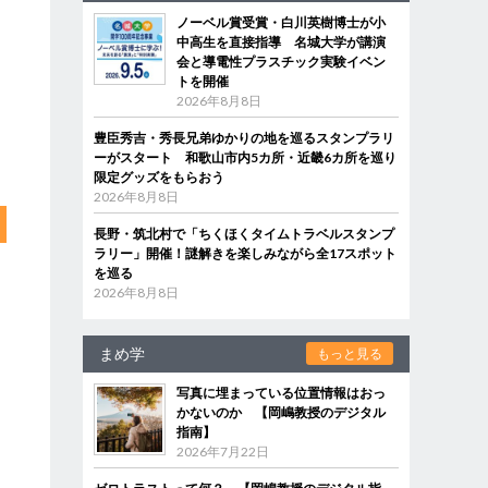
ノーベル賞受賞・白川英樹博士が小
中高生を直接指導 名城大学が講演
会と導電性プラスチック実験イベン
トを開催
2026年8月8日
豊臣秀吉・秀長兄弟ゆかりの地を巡るスタンプラリ
ーがスタート 和歌山市内5カ所・近畿6カ所を巡り
限定グッズをもらおう
2026年8月8日
長野・筑北村で「ちくほくタイムトラベルスタンプ
ラリー」開催！謎解きを楽しみながら全17スポット
を巡る
2026年8月8日
まめ学
もっと見る
写真に埋まっている位置情報はおっ
かないのか 【岡嶋教授のデジタル
指南】
2026年7月22日