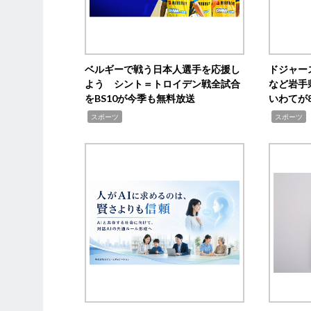
ベルギーで戦う日本人選手を応援し
ドジャー
よう シント＝トロイデン戦全試合
など岩手
をBS10が今季も無料放送
いわてが8
,
,
,
スポーツ
スポーツ