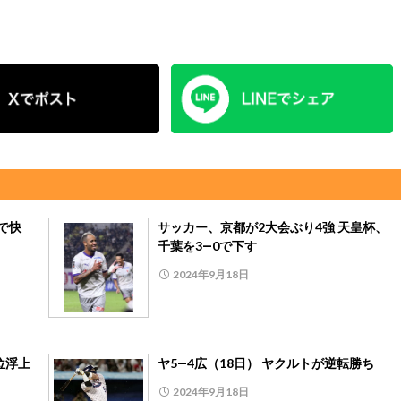
0で快
サッカー、京都が2大会ぶり4強 天皇杯、
千葉を3―0で下す
2024年9月18日
位浮上
ヤ5―4広（18日） ヤクルトが逆転勝ち
2024年9月18日