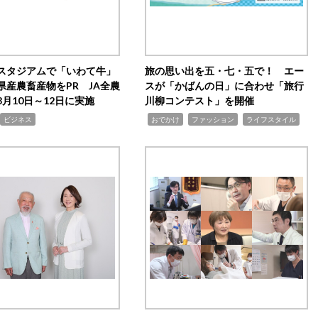
スタジアムで「いわて牛」
旅の思い出を五・七・五で！ エー
県産農畜産物をPR JA全農
スが「かばんの日」に合わせ「旅行
月10日～12日に実施
川柳コンテスト」を開催
,
,
,
ビジネス
おでかけ
ファッション
ライフスタイル