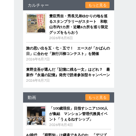
カルチャー
もっと見る
豊臣秀吉・秀長兄弟ゆかりの地を巡
るスタンプラリーがスタート 和歌
山市内5カ所・近畿6カ所を巡り限定
グッズをもらおう
2026年8月8日
旅の思い出を五・七・五で！ エースが「かばんの
日」に合わせ「旅行川柳コンテスト」を開催
2026年8月7日
東野圭吾が選んだ「記憶に残る一文」はどれ？ 最
新作『永遠の記憶』発売で読者参加型キャンペーン
2026年8月7日
動画
もっと見る
「100歳現役」目指すシニア1500人
が集結 マンション管理代務員イベ
ント「うぇるねすシップ」
2026年8月4日
AI時代、「暗黙知」は継承できるのか 「デジブ