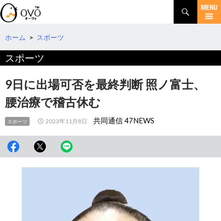
検
索
コ
ン
テ
ホーム
>
スポーツ
ン
スポーツ
ツ
へ
移
9日に出場可否を最終判断 照ノ富士、
動
腰治療で稽古休む
共同通信 47NEWS
2023年11月8日
スポーツ