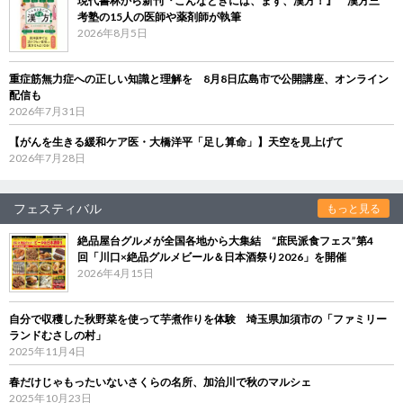
現代書林から新刊『こんなときには、まず、漢方！』 漢方三
考塾の15人の医師や薬剤師が執筆
2026年8月5日
重症筋無力症への正しい知識と理解を 8月8日広島市で公開講座、オンライン
配信も
2026年7月31日
【がんを生きる緩和ケア医・大橋洋平「足し算命」】天空を見上げて
2026年7月28日
フェスティバル
もっと見る
絶品屋台グルメが全国各地から大集結 “庶民派食フェス”第4
回「川口×絶品グルメビール＆日本酒祭り2026」を開催
2026年4月15日
自分で収穫した秋野菜を使って芋煮作りを体験 埼玉県加須市の「ファミリー
ランドむさしの村」
2025年11月4日
春だけじゃもったいないさくらの名所、加治川で秋のマルシェ
2025年10月23日