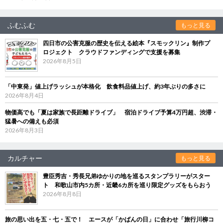
ふむふむ
もっと見る
四日市の公害克服の歴史を伝える絵本『スモックリン』制作プ
ロジェクト クラウドファンディングで支援を募集
2026年8月5日
「中東発」値上げラッシュが本格化 飲食料品値上げ、約3年ぶりの多さに
2026年8月4日
物価高でも「夏は家族で長距離ドライブ」 宿泊ドライブ予算4万円超、渋滞・
猛暑への備えも必須
2026年8月3日
カルチャー
もっと見る
豊臣秀吉・秀長兄弟ゆかりの地を巡るスタンプラリーがスター
ト 和歌山市内5カ所・近畿6カ所を巡り限定グッズをもらおう
2026年8月8日
旅の思い出を五・七・五で！ エースが「かばんの日」に合わせ「旅行川柳コ