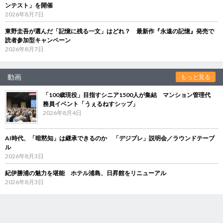
ンテスト」を開催
2026年8月7日
東野圭吾が選んだ「記憶に残る一文」はどれ？ 最新作『永遠の記憶』発売で
読者参加型キャンペーン
2026年8月7日
動画
もっと見る
「100歳現役」目指すシニア1500人が集結 マンション管理代
務員イベント「うぇるねすシップ」
2026年8月4日
AI時代、「暗黙知」は継承できるのか 「デジブレ」説明会／ラウンドテーブ
ル
2026年8月3日
紀伊勝浦の魅力を堪能 ホテル浦島、日昇館をリニューアル
2026年8月3日