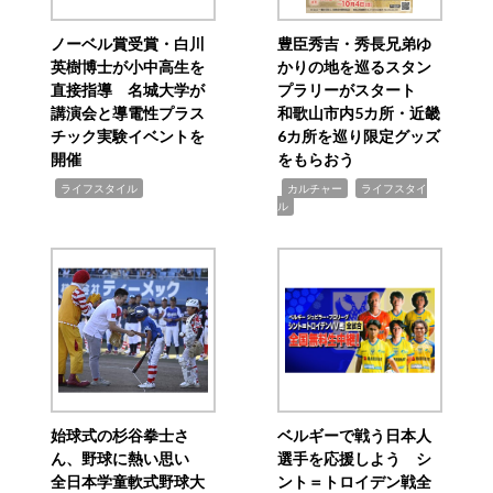
ノーベル賞受賞・白川
豊臣秀吉・秀長兄弟ゆ
英樹博士が小中高生を
かりの地を巡るスタン
直接指導 名城大学が
プラリーがスタート
講演会と導電性プラス
和歌山市内5カ所・近畿
チック実験イベントを
6カ所を巡り限定グッズ
開催
をもらおう
,
,
,
ライフスタイル
カルチャー
ライフスタイ
ル
始球式の杉谷拳士さ
ベルギーで戦う日本人
ん、野球に熱い思い
選手を応援しよう シ
全日本学童軟式野球大
ント＝トロイデン戦全