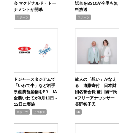
会 マクドナルド・トー
試合をBS10が今季も無
ナメントが開幕
料放送
,
,
スポーツ
スポーツ
ドジャースタジアムで
故人の「想い」かなえ
「いわて牛」など岩手
る 遺贈寄付 日本財
県産農畜産物をPR JA
団名誉会長 笹川陽平氏
全農いわてが8月10日～
×フリーアナウンサー
12日に実施
長野智子氏
,
,
スポーツ
ビジネス
PR