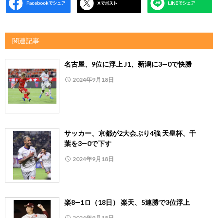
関連記事
名古屋、9位に浮上 J1、新潟に3―0で快勝
2024年9月18日
サッカー、京都が2大会ぶり4強 天皇杯、千
葉を3―0で下す
2024年9月18日
楽8―1ロ（18日） 楽天、5連勝で3位浮上
2024年9月18日