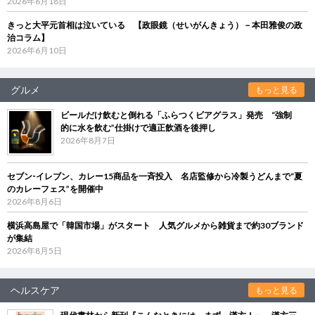
2026年6月18日
きっと大平元首相は泣いている 【政眼鏡（せいがんきょう）－本田雅俊の政
治コラム】
2026年6月10日
グルメ
もっと見る
ビールだけ飲むと倒れる「ふらつくビアグラス」発売 “強制
的に水を飲む”仕掛けで適正飲酒を後押し
2026年8月7日
セブン‐イレブン、カレー15商品を一斉投入 名店監修から冷製うどんまで“夏
のカレーフェス”を開催中
2026年8月6日
横浜高島屋で「韓国市場」がスタート 人気グルメから雑貨まで約30ブランド
が集結
2026年8月5日
ヘルスケア
もっと見る