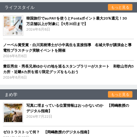
ライフスタイル
もっと見る
韓国旅行でau PAYを使うとPontaポイント最大20％還元！30
万店舗以上が対象に【9月30日まで】
2026年8月8日
ノーベル賞受賞・白川英樹博士が小中高生を直接指導 名城大学が講演会と導
電性プラスチック実験イベントを開催
2026年8月8日
豊臣秀吉・秀長兄弟ゆかりの地を巡るスタンプラリーがスタート 和歌山市内5
カ所・近畿6カ所を巡り限定グッズをもらおう
2026年8月8日
まめ学
もっと見る
写真に埋まっている位置情報はおっかないのか 【岡嶋教授の
デジタル指南】
2026年7月22日
ゼロトラストって何？ 【岡嶋教授のデジタル指南】