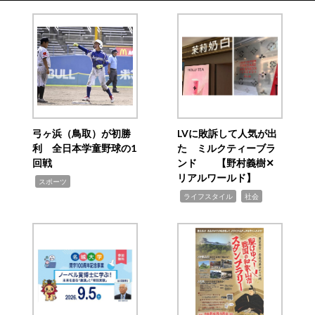
弓ヶ浜（鳥取）が初勝
LVに敗訴して人気が出
利 全日本学童野球の1
た ミルクティーブラ
回戦
ンド 【野村義樹✕
リアルワールド】
,
スポーツ
,
,
ライフスタイル
社会