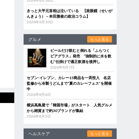
2026年6月18日
きっと大平元首相は泣いている 【政眼鏡（せいが
んきょう）－本田雅俊の政治コラム】
2026年6月10日
グルメ
もっと見る
ビールだけ飲むと倒れる「ふらつく
ビアグラス」発売 “強制的に水を飲
む”仕掛けで適正飲酒を後押し
2026年8月7日
セブン‐イレブン、カレー15商品を一斉投入 名店
監修から冷製うどんまで“夏のカレーフェス”を開催
中
2026年8月6日
横浜高島屋で「韓国市場」がスタート 人気グルメ
から雑貨まで約30ブランドが集結
2026年8月5日
ヘルスケア
もっと見る