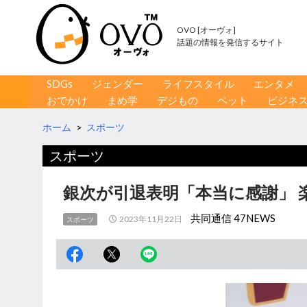
OVO [オーヴォ]
話題の情報を発信するサイト
コンテンツへ移動
検
SDGs
ジェンダー
ライフスタイル
エンタメ
索
おでかけ
まめ学
デジもの
ペット
ビジネ
ホーム
>
スポーツ
スポーツ
銀次が引退表明「本当に感謝」 
共同通信 47NEWS
2023年11月22日
スポーツ