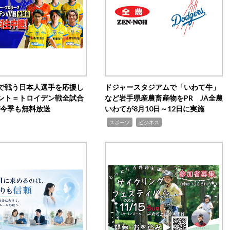
で戦う日本人選手を応援し
ドジャースタジアムで「いわて牛」
ント＝トロイデン戦全試合
など岩手県産農畜産物をPR JA全農
0が今季も無料放送
いわてが8月10日～12日に実施
,
,
スポーツ
ビジネス