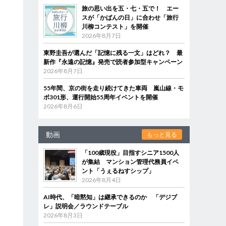
旅の思い出を五・七・五で！ エー
スが「かばんの日」に合わせ「旅行
川柳コンテスト」を開催
2026年8月7日
東野圭吾が選んだ「記憶に残る一文」はどれ？ 最
新作『永遠の記憶』発売で読者参加型キャンペーン
2026年8月7日
55年間、京の街を走り続けてきた車両 嵐山線・モ
ボ301形、運行開始55周年イベントを開催
2026年8月6日
動画
もっと見る
「100歳現役」目指すシニア1500人
が集結 マンション管理代務員イベ
ント「うぇるねすシップ」
2026年8月4日
AI時代、「暗黙知」は継承できるのか 「デジブ
レ」説明会／ラウンドテーブル
2026年8月3日