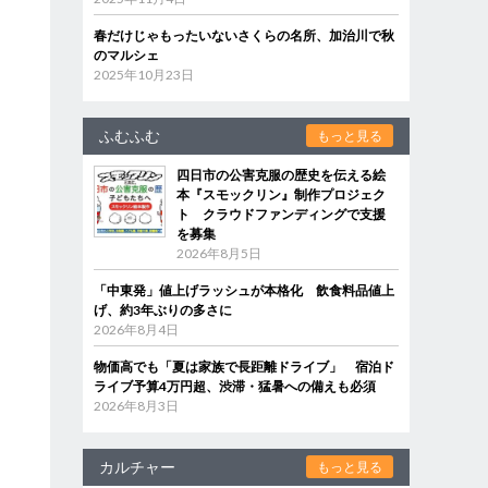
春だけじゃもったいないさくらの名所、加治川で秋
のマルシェ
2025年10月23日
ふむふむ
もっと見る
四日市の公害克服の歴史を伝える絵
本『スモックリン』制作プロジェク
ト クラウドファンディングで支援
を募集
2026年8月5日
「中東発」値上げラッシュが本格化 飲食料品値上
げ、約3年ぶりの多さに
2026年8月4日
物価高でも「夏は家族で長距離ドライブ」 宿泊ド
ライブ予算4万円超、渋滞・猛暑への備えも必須
2026年8月3日
カルチャー
もっと見る