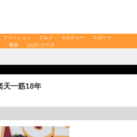
ファッション
グルメ
カルチャー
スポーツ
ス
動画
はばたけラボ
楽天一筋18年