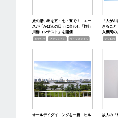
旅の思い出を五・七・五で！ エー
「人がA
スが「かばんの日」に合わせ「旅行
きること
川柳コンテスト」を開催
入機関の
,
,
,
,
,
おでかけ
ファッション
ライフスタイル
デジもの
オールデイダイニングを一新 ヒル
故人の「