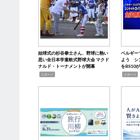
始球式の杉谷拳士さん、野球に熱い
ベルギー
思い全日本学童軟式野球大会 マクド
よう シ
ナルド・トーナメントが開幕
をBS1
,
,
スポーツ
スポーツ