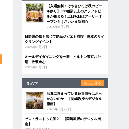
【入場無料！けやきひろば秋のビー
ル祭り】300種類以上のクラフトビー
ルが集まる！土日祝日はアーリーオ
ープンも｜さいたま新都心
2026年8月7日
日野川の風を感じて絶品ジビエも満喫 鳥取のサイ
クリングイベント
2026年8月7日
オールデイダイニングを一新 ヒルトン東京お台
場、改装進む
2026年8月7日
まめ学
もっと見る
写真に埋まっている位置情報はおっ
かないのか 【岡嶋教授のデジタル
指南】
2026年7月22日
ゼロトラストって何？ 【岡嶋教授のデジタル指
南】