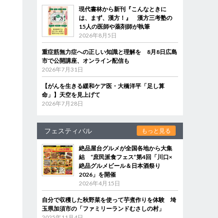
現代書林から新刊『こんなときに
は、まず、漢方！』 漢方三考塾の
15人の医師や薬剤師が執筆
2026年8月5日
重症筋無力症への正しい知識と理解を 8月8日広島
市で公開講座、オンライン配信も
2026年7月31日
【がんを生きる緩和ケア医・大橋洋平「足し算
命」】天空を見上げて
2026年7月28日
フェスティバル
もっと見る
絶品屋台グルメが全国各地から大集
結 “庶民派食フェス”第4回「川口×
絶品グルメビール＆日本酒祭り
2026」を開催
2026年4月15日
自分で収穫した秋野菜を使って芋煮作りを体験 埼
玉県加須市の「ファミリーランドむさしの村」
2025年11月4日