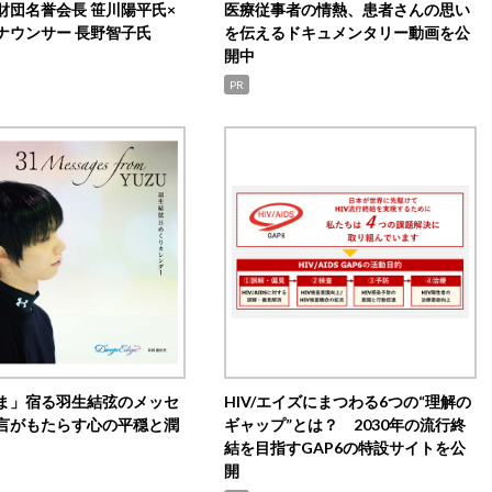
財団名誉会長 笹川陽平氏×
医療従事者の情熱、患者さんの思い
ナウンサー 長野智子氏
を伝えるドキュメンタリー動画を公
開中
PR
ま」宿る羽生結弦のメッセ
HIV/エイズにまつわる6つの“理解の
言がもたらす心の平穏と潤
ギャップ”とは？ 2030年の流行終
結を目指すGAP6の特設サイトを公
開