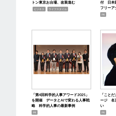
トン東京お台場、改装進む
付 日本
フリーア
,
,
ビジネス
ライフスタイル
PR
「第4回科学的人事アワード2025」
「ことだ
を開催 データとAIで変わる人事戦
ージ 名
略 科学的人事の最新事例
い
PR
PR