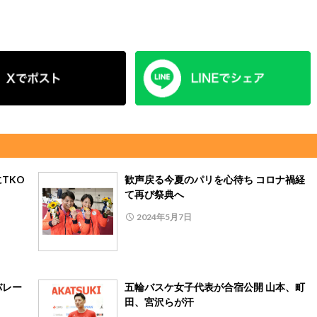
TKO
歓声戻る今夏のパリを心待ち コロナ禍経
て再び祭典へ
2024年5月7日
バレー
五輪バスケ女子代表が合宿公開 山本、町
田、宮沢らが汗