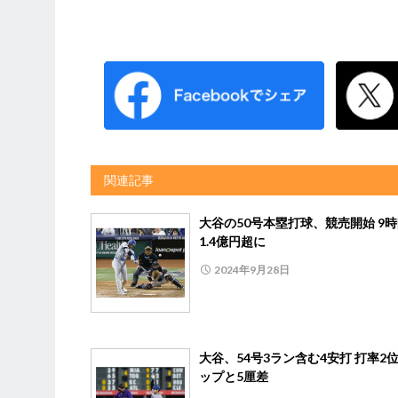
関連記事
大谷の50号本塁打球、競売開始 9
1.4億円超に
2024年9月28日
大谷、54号3ラン含む4安打 打率2
ップと5厘差