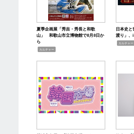
夏季企画展「秀吉・秀長と和歌
日本史と
山」 和歌山市立博物館で8月8日か
渡り」、i
ら
,
カルチャー
,
カルチャー