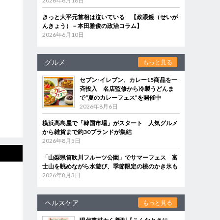
2026年6月18日
きっと大平元首相は泣いている 【政眼鏡（せいが
んきょう）－本田雅俊の政治コラム】
2026年6月10日
グルメ
もっと見る
セブン‐イレブン、カレー15商品を一
斉投入 名店監修から冷製うどんま
で“夏のカレーフェス”を開催中
2026年8月6日
横浜高島屋で「韓国市場」がスタート 人気グルメ
から雑貨まで約30ブランドが集結
2026年8月5日
「山梨県笛吹川フルーツ公園」でサマーフェス 富
士山を眺めながら水遊び、季節限定の桃のかき氷も
2026年8月3日
ヘルスケア
もっと見る