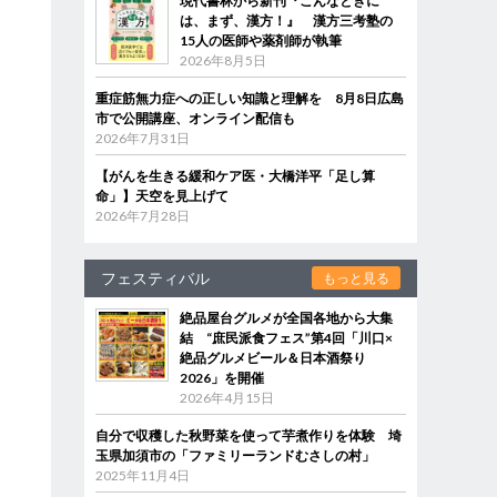
現代書林から新刊『こんなときに
は、まず、漢方！』 漢方三考塾の
15人の医師や薬剤師が執筆
2026年8月5日
重症筋無力症への正しい知識と理解を 8月8日広島
市で公開講座、オンライン配信も
2026年7月31日
【がんを生きる緩和ケア医・大橋洋平「足し算
命」】天空を見上げて
2026年7月28日
フェスティバル
もっと見る
絶品屋台グルメが全国各地から大集
結 “庶民派食フェス”第4回「川口×
絶品グルメビール＆日本酒祭り
2026」を開催
2026年4月15日
自分で収穫した秋野菜を使って芋煮作りを体験 埼
玉県加須市の「ファミリーランドむさしの村」
2025年11月4日