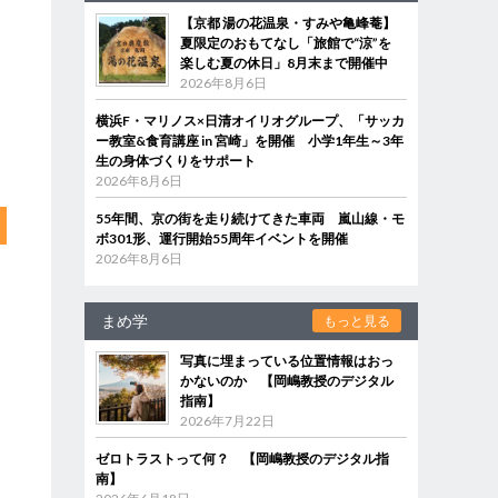
【京都 湯の花温泉・すみや亀峰菴】
夏限定のおもてなし「旅館で“涼”を
楽しむ夏の休日」8月末まで開催中
2026年8月6日
横浜F・マリノス×日清オイリオグループ、「サッカ
ー教室&食育講座 in 宮崎」を開催 小学1年生～3年
生の身体づくりをサポート
2026年8月6日
55年間、京の街を走り続けてきた車両 嵐山線・モ
ボ301形、運行開始55周年イベントを開催
2026年8月6日
まめ学
もっと見る
写真に埋まっている位置情報はおっ
かないのか 【岡嶋教授のデジタル
指南】
2026年7月22日
ゼロトラストって何？ 【岡嶋教授のデジタル指
南】