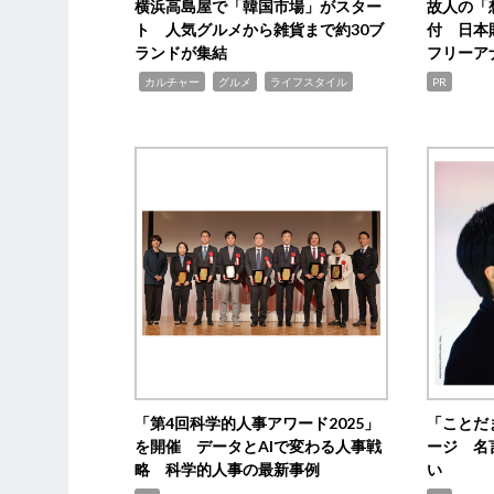
横浜高島屋で「韓国市場」がスター
故人の「
ト 人気グルメから雑貨まで約30ブ
付 日本
ランドが集結
フリーア
,
,
,
カルチャー
グルメ
ライフスタイル
PR
「第4回科学的人事アワード2025」
「ことだ
を開催 データとAIで変わる人事戦
ージ 名
略 科学的人事の最新事例
い