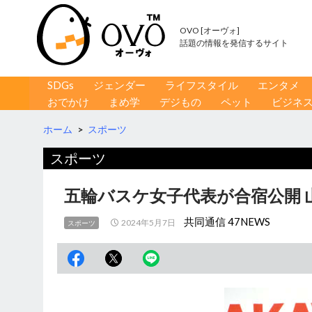
OVO [オーヴォ]
話題の情報を発信するサイト
コンテンツへ移動
検
SDGs
ジェンダー
ライフスタイル
エンタメ
索
おでかけ
まめ学
デジもの
ペット
ビジネ
ホーム
>
スポーツ
スポーツ
五輪バスケ女子代表が合宿公開 
共同通信 47NEWS
2024年5月7日
スポーツ