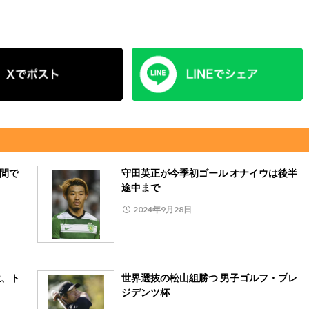
時間で
守田英正が今季初ゴール オナイウは後半
途中まで
2024年9月28日
位、ト
世界選抜の松山組勝つ 男子ゴルフ・プレ
ジデンツ杯