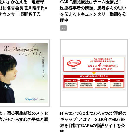
想い」かなえる 遺贈寄
CAR T細胞療法はチーム医療だ！
財団名誉会長 笹川陽平氏×
医療従事者の情熱、患者さんの思い
ナウンサー 長野智子氏
を伝えるドキュメンタリー動画を公
開中
PR
ま」宿る羽生結弦のメッセ
HIV/エイズにまつわる6つの“理解の
言がもたらす心の平穏と潤
ギャップ”とは？ 2030年の流行終
結を目指すGAP6の特設サイトを公
開