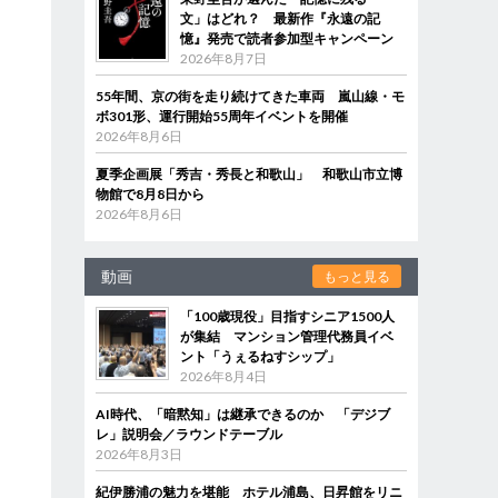
文」はどれ？ 最新作『永遠の記
憶』発売で読者参加型キャンペーン
2026年8月7日
55年間、京の街を走り続けてきた車両 嵐山線・モ
ボ301形、運行開始55周年イベントを開催
2026年8月6日
夏季企画展「秀吉・秀長と和歌山」 和歌山市立博
物館で8月8日から
2026年8月6日
動画
もっと見る
「100歳現役」目指すシニア1500人
が集結 マンション管理代務員イベ
ント「うぇるねすシップ」
2026年8月4日
AI時代、「暗黙知」は継承できるのか 「デジブ
レ」説明会／ラウンドテーブル
2026年8月3日
紀伊勝浦の魅力を堪能 ホテル浦島、日昇館をリニ