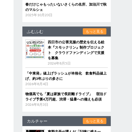
春だけじゃもったいないさくらの名所、加治川で秋
のマルシェ
2025年10月23日
ふむふむ
もっと見る
四日市の公害克服の歴史を伝える絵
本『スモックリン』制作プロジェク
ト クラウドファンディングで支援
を募集
2026年8月5日
「中東発」値上げラッシュが本格化 飲食料品値上
げ、約3年ぶりの多さに
2026年8月4日
物価高でも「夏は家族で長距離ドライブ」 宿泊ド
ライブ予算4万円超、渋滞・猛暑への備えも必須
2026年8月3日
カルチャー
もっと見る
東野圭吾が選んだ「記憶に残る一