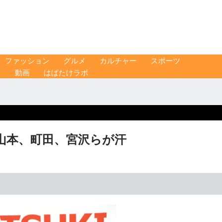
ファッション
グルメ
カルチャー
スポーツ
ス
動画
はばたけラボ
山本、町田、宮沢らが汗