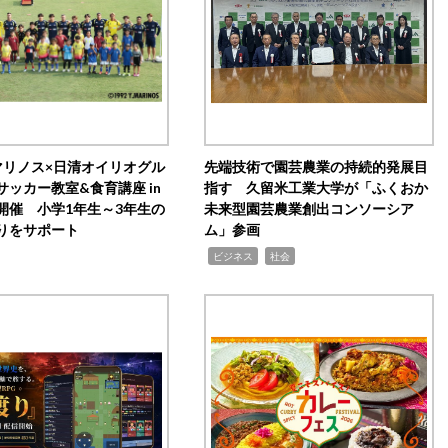
マリノス×日清オイリオグル
先端技術で園芸農業の持続的発展目
サッカー教室&食育講座 in
指す 久留米工業大学が「ふくおか
開催 小学1年生～3年生の
未来型園芸農業創出コンソーシア
りをサポート
ム」参画
,
,
ビジネス
社会