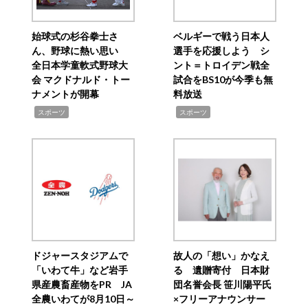
始球式の杉谷拳士さ
ベルギーで戦う日本人
ん、野球に熱い思い
選手を応援しよう シ
全日本学童軟式野球大
ント＝トロイデン戦全
会 マクドナルド・トー
試合をBS10が今季も無
ナメントが開幕
料放送
,
,
スポーツ
スポーツ
ドジャースタジアムで
故人の「想い」かなえ
「いわて牛」など岩手
る 遺贈寄付 日本財
県産農畜産物をPR JA
団名誉会長 笹川陽平氏
全農いわてが8月10日～
×フリーアナウンサー