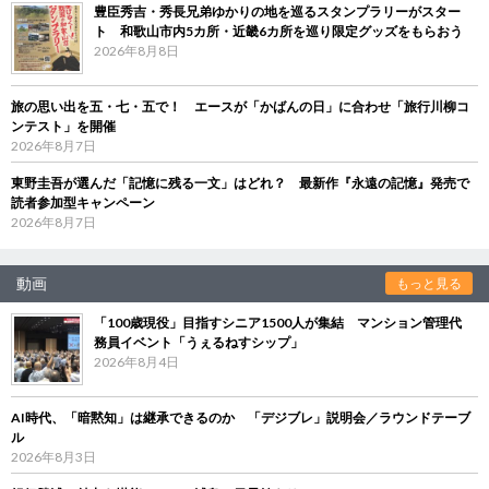
豊臣秀吉・秀長兄弟ゆかりの地を巡るスタンプラリーがスター
ト 和歌山市内5カ所・近畿6カ所を巡り限定グッズをもらおう
2026年8月8日
旅の思い出を五・七・五で！ エースが「かばんの日」に合わせ「旅行川柳コ
ンテスト」を開催
2026年8月7日
東野圭吾が選んだ「記憶に残る一文」はどれ？ 最新作『永遠の記憶』発売で
読者参加型キャンペーン
2026年8月7日
動画
もっと見る
「100歳現役」目指すシニア1500人が集結 マンション管理代
務員イベント「うぇるねすシップ」
2026年8月4日
AI時代、「暗黙知」は継承できるのか 「デジブレ」説明会／ラウンドテーブ
ル
2026年8月3日