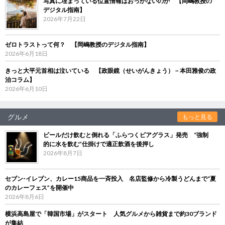
写真に埋まっている位置情報はおっかないのか 【岡嶋教授の
デジタル指南】
2026年7月22日
ゼロトラストって何？ 【岡嶋教授のデジタル指南】
2026年6月18日
きっと大平元首相は泣いている 【政眼鏡（せいがんきょう）－本田雅俊の政
治コラム】
2026年6月10日
グルメ
もっと見る
ビールだけ飲むと倒れる「ふらつくビアグラス」発売 “強制
的に水を飲む”仕掛けで適正飲酒を後押し
2026年8月7日
セブン‐イレブン、カレー15商品を一斉投入 名店監修から冷製うどんまで“夏
のカレーフェス”を開催中
2026年8月6日
横浜高島屋で「韓国市場」がスタート 人気グルメから雑貨まで約30ブランド
が集結