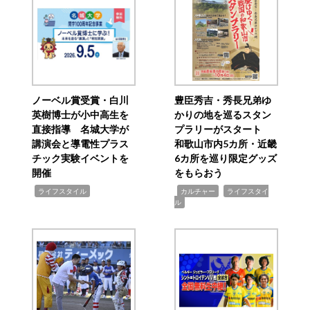
ノーベル賞受賞・白川
豊臣秀吉・秀長兄弟ゆ
英樹博士が小中高生を
かりの地を巡るスタン
直接指導 名城大学が
プラリーがスタート
講演会と導電性プラス
和歌山市内5カ所・近畿
チック実験イベントを
6カ所を巡り限定グッズ
開催
をもらおう
,
,
,
ライフスタイル
カルチャー
ライフスタイ
ル