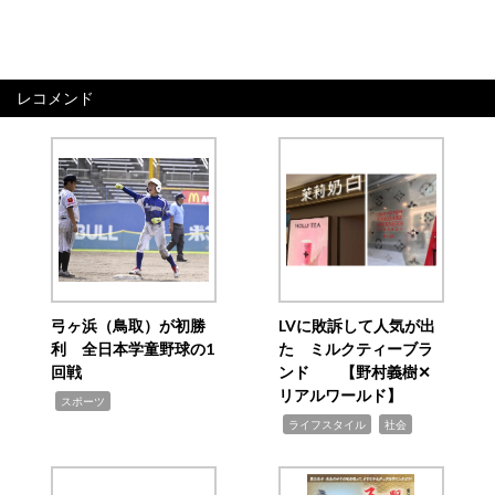
レコメンド
弓ヶ浜（鳥取）が初勝
LVに敗訴して人気が出
利 全日本学童野球の1
た ミルクティーブラ
回戦
ンド 【野村義樹✕
リアルワールド】
,
スポーツ
,
,
ライフスタイル
社会