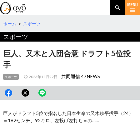
検
索
コ
ン
テ
ホーム
>
スポーツ
ン
スポーツ
ツ
へ
移
巨人、又木と入団合意 ドラフト5位投
動
手
共同通信 47NEWS
2023年11月22日
スポーツ
巨人がドラフト5位で指名した日本生命の又木鉄平投手（24）
＝182センチ、92キロ、左投げ左打ち＝の……