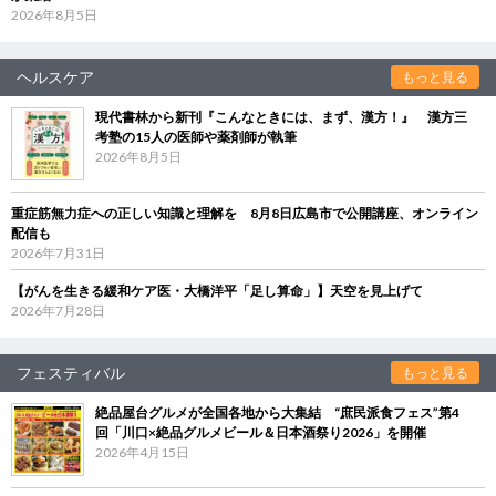
2026年8月5日
ヘルスケア
もっと見る
現代書林から新刊『こんなときには、まず、漢方！』 漢方三
考塾の15人の医師や薬剤師が執筆
2026年8月5日
重症筋無力症への正しい知識と理解を 8月8日広島市で公開講座、オンライン
配信も
2026年7月31日
【がんを生きる緩和ケア医・大橋洋平「足し算命」】天空を見上げて
2026年7月28日
フェスティバル
もっと見る
絶品屋台グルメが全国各地から大集結 “庶民派食フェス”第4
回「川口×絶品グルメビール＆日本酒祭り2026」を開催
2026年4月15日