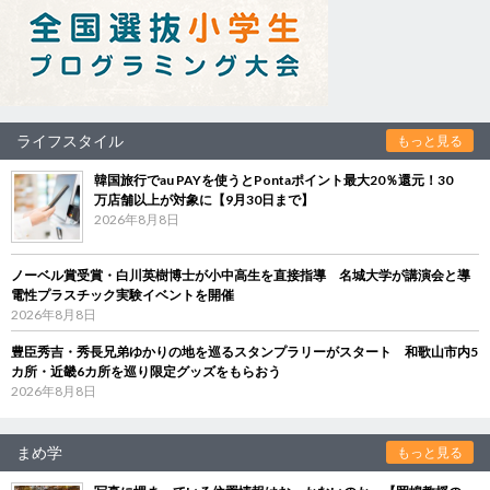
ライフスタイル
もっと見る
韓国旅行でau PAYを使うとPontaポイント最大20％還元！30
万店舗以上が対象に【9月30日まで】
2026年8月8日
ノーベル賞受賞・白川英樹博士が小中高生を直接指導 名城大学が講演会と導
電性プラスチック実験イベントを開催
2026年8月8日
豊臣秀吉・秀長兄弟ゆかりの地を巡るスタンプラリーがスタート 和歌山市内5
カ所・近畿6カ所を巡り限定グッズをもらおう
2026年8月8日
まめ学
もっと見る