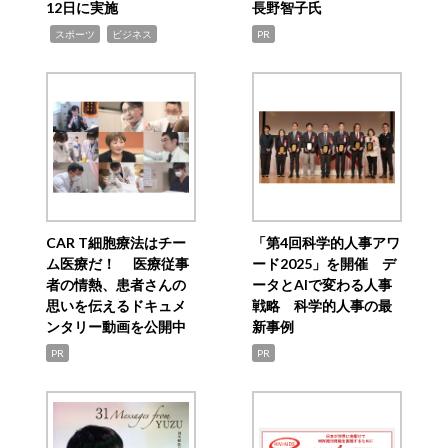
12日に実施
長野智子氏
,
,
スポーツ
ビジネス
PR
CAR T細胞療法はチー
「第4回科学的人事アワ
ム医療だ！ 医療従事
ード2025」を開催 デ
者の情熱、患者さんの
ータとAIで変わる人事
思いを伝えるドキュメ
戦略 科学的人事の最
ンタリー動画を公開中
新事例
PR
PR