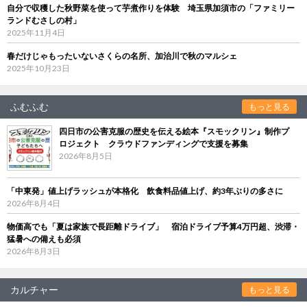
自分で収穫した秋野菜を使って芋煮作りを体験 埼玉県加須市の「ファミリー
ランドむさしの村」
2025年11月4日
春だけじゃもったいないさくらの名所、加治川で秋のマルシェ
2025年10月23日
ふむふむ
もっと見る
四日市の公害克服の歴史を伝える絵本『スモックリン』制作プ
ロジェクト クラウドファンディングで支援を募集
2026年8月5日
「中東発」値上げラッシュが本格化 飲食料品値上げ、約3年ぶりの多さに
2026年8月4日
物価高でも「夏は家族で長距離ドライブ」 宿泊ドライブ予算4万円超、渋滞・
猛暑への備えも必須
2026年8月3日
カルチャー
もっと見る