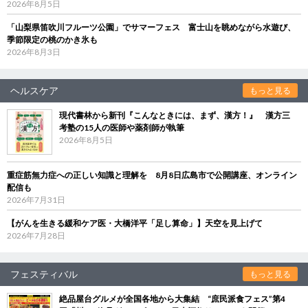
2026年8月5日
「山梨県笛吹川フルーツ公園」でサマーフェス 富士山を眺めながら水遊び、
季節限定の桃のかき氷も
2026年8月3日
ヘルスケア
もっと見る
現代書林から新刊『こんなときには、まず、漢方！』 漢方三
考塾の15人の医師や薬剤師が執筆
2026年8月5日
重症筋無力症への正しい知識と理解を 8月8日広島市で公開講座、オンライン
配信も
2026年7月31日
【がんを生きる緩和ケア医・大橋洋平「足し算命」】天空を見上げて
2026年7月28日
フェスティバル
もっと見る
絶品屋台グルメが全国各地から大集結 “庶民派食フェス”第4