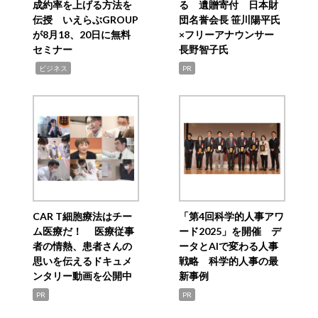
成約率を上げる方法を
る 遺贈寄付 日本財
伝授 いえらぶGROUP
団名誉会長 笹川陽平氏
が8月18、20日に無料
×フリーアナウンサー
セミナー
長野智子氏
,
ビジネス
PR
CAR T細胞療法はチー
「第4回科学的人事アワ
ム医療だ！ 医療従事
ード2025」を開催 デ
者の情熱、患者さんの
ータとAIで変わる人事
思いを伝えるドキュメ
戦略 科学的人事の最
ンタリー動画を公開中
新事例
PR
PR