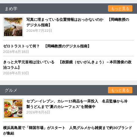
まめ学
もっと見る
写真に埋まっている位置情報はおっかないのか 【岡嶋教授の
デジタル指南】
2026年7月22日
ゼロトラストって何？ 【岡嶋教授のデジタル指南】
2026年6月18日
きっと大平元首相は泣いている 【政眼鏡（せいがんきょう）－本田雅俊の政
治コラム】
2026年6月10日
グルメ
もっと見る
セブン‐イレブン、カレー15商品を一斉投入 名店監修から冷
製うどんまで“夏のカレーフェス”を開催中
2026年8月6日
横浜高島屋で「韓国市場」がスタート 人気グルメから雑貨まで約30ブランド
が集結