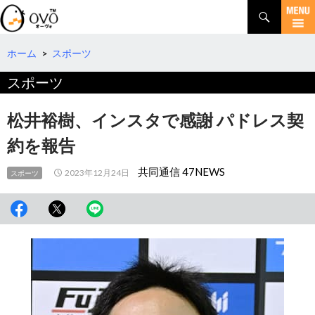
検
索
コ
ン
テ
ホーム
>
スポーツ
ン
スポーツ
ツ
へ
移
松井裕樹、インスタで感謝 パドレス契
動
約を報告
共同通信 47NEWS
2023年12月24日
スポーツ