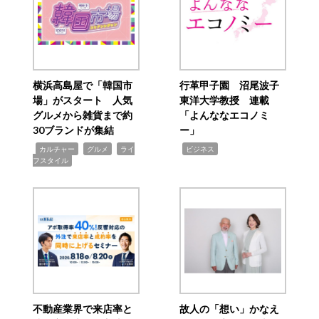
横浜高島屋で「韓国市
行革甲子園 沼尾波子
場」がスタート 人気
東洋大学教授 連載
グルメから雑貨まで約
「よんななエコノミ
30ブランドが集結
ー」
,
,
,
,
カルチャー
グルメ
ライ
ビジネス
フスタイル
不動産業界で来店率と
故人の「想い」かなえ