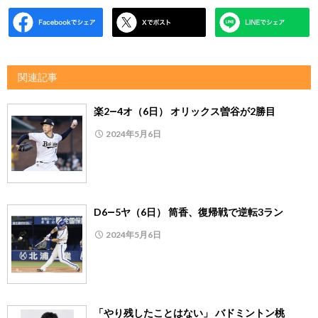
関連記事
楽2―4オ（6日） オリックス曽谷が2勝目
2024年5月6日
D6―5ヤ（6日） 筒香、復帰戦で逆転3ラン
2024年5月6日
「やり残したことはない」 バドミントン桃