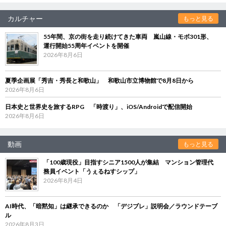
カルチャー
もっと見る
55年間、京の街を走り続けてきた車両 嵐山線・モボ301形、
運行開始55周年イベントを開催
2026年8月6日
夏季企画展「秀吉・秀長と和歌山」 和歌山市立博物館で8月8日から
2026年8月6日
日本史と世界史を旅するRPG 「時渡り」、iOS/Androidで配信開始
2026年8月6日
動画
もっと見る
「100歳現役」目指すシニア1500人が集結 マンション管理代
務員イベント「うぇるねすシップ」
2026年8月4日
AI時代、「暗黙知」は継承できるのか 「デジブレ」説明会／ラウンドテーブ
ル
2026年8月3日