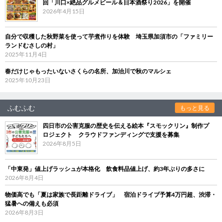
回「川口×絶品グルメビール＆日本酒祭り2026」を開催
2026年4月15日
自分で収穫した秋野菜を使って芋煮作りを体験 埼玉県加須市の「ファミリー
ランドむさしの村」
2025年11月4日
春だけじゃもったいないさくらの名所、加治川で秋のマルシェ
2025年10月23日
ふむふむ
もっと見る
四日市の公害克服の歴史を伝える絵本『スモックリン』制作プ
ロジェクト クラウドファンディングで支援を募集
2026年8月5日
「中東発」値上げラッシュが本格化 飲食料品値上げ、約3年ぶりの多さに
2026年8月4日
物価高でも「夏は家族で長距離ドライブ」 宿泊ドライブ予算4万円超、渋滞・
猛暑への備えも必須
2026年8月3日