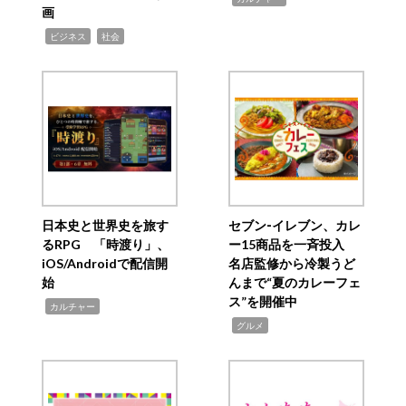
画
,
,
ビジネス
社会
日本史と世界史を旅す
セブン‐イレブン、カレ
るRPG 「時渡り」、
ー15商品を一斉投入
iOS/Androidで配信開
名店監修から冷製うど
始
んまで“夏のカレーフェ
ス”を開催中
,
カルチャー
,
グルメ