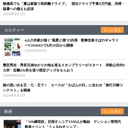
物価高でも「夏は家族で長距離ドライブ」 宿泊ドライブ予算4万円超、渋滞・
猛暑への備えも必須
2026年8月3日
カルチャー
もっと見る
6人の作家が描く“風景と猫”の共演 歌舞伎座そばのギャラリ
ーYOHAKUで8月20日から開催
2026年8月9日
豊臣秀吉・秀長兄弟ゆかりの地を巡るスタンプラリーがスタート 和歌山市内5
カ所・近畿6カ所を巡り限定グッズをもらおう
2026年8月8日
旅の思い出を五・七・五で！ エースが「かばんの日」に合わせ「旅行川柳コ
ンテスト」を開催
2026年8月7日
動画
もっと見る
「100歳現役」目指すシニア1500人が集結 マンション管理代
務員イベント「うぇるねすシップ」