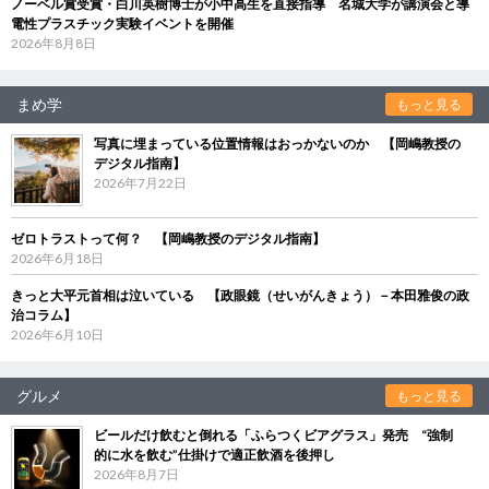
ノーベル賞受賞・白川英樹博士が小中高生を直接指導 名城大学が講演会と導
電性プラスチック実験イベントを開催
2026年8月8日
まめ学
もっと見る
写真に埋まっている位置情報はおっかないのか 【岡嶋教授の
デジタル指南】
2026年7月22日
ゼロトラストって何？ 【岡嶋教授のデジタル指南】
2026年6月18日
きっと大平元首相は泣いている 【政眼鏡（せいがんきょう）－本田雅俊の政
治コラム】
2026年6月10日
グルメ
もっと見る
ビールだけ飲むと倒れる「ふらつくビアグラス」発売 “強制
的に水を飲む”仕掛けで適正飲酒を後押し
2026年8月7日