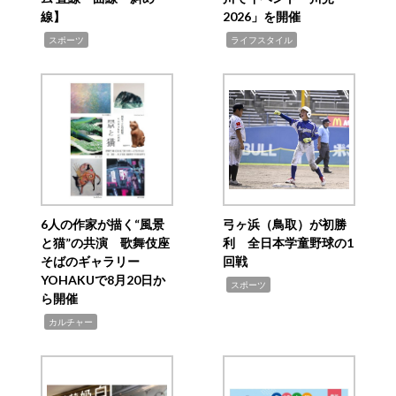
線】
2026」を開催
,
,
スポーツ
ライフスタイル
6人の作家が描く“風景
弓ヶ浜（鳥取）が初勝
と猫”の共演 歌舞伎座
利 全日本学童野球の1
そばのギャラリー
回戦
YOHAKUで8月20日か
,
スポーツ
ら開催
,
カルチャー