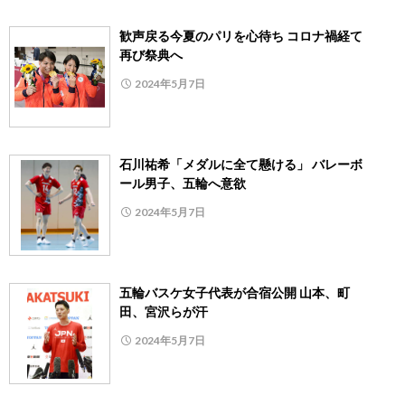
歓声戻る今夏のパリを心待ち コロナ禍経て
再び祭典へ
2024年5月7日
石川祐希「メダルに全て懸ける」 バレーボ
ール男子、五輪へ意欲
2024年5月7日
五輪バスケ女子代表が合宿公開 山本、町
田、宮沢らが汗
2024年5月7日