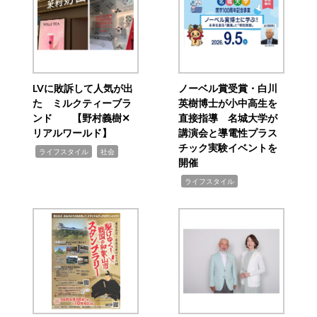
LVに敗訴して人気が出
ノーベル賞受賞・白川
た ミルクティーブラ
英樹博士が小中高生を
ンド 【野村義樹✕
直接指導 名城大学が
リアルワールド】
講演会と導電性プラス
チック実験イベントを
,
,
ライフスタイル
社会
開催
,
ライフスタイル