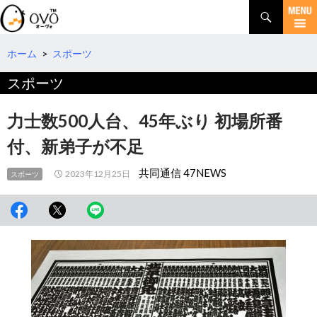
検
索
コ
ン
テ
ホーム
>
スポーツ
ン
スポーツ
ツ
へ
移
力士数500人台、45年ぶり 初場所番
動
付、新弟子が不足
共同通信 47NEWS
2023年12月25日
スポーツ