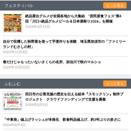
フェスティバル
もっと見る
絶品屋台グルメが全国各地から大集結 “庶民派食フェス”第4
回「川口×絶品グルメビール＆日本酒祭り2026」を開催
2026年4月15日
自分で収穫した秋野菜を使って芋煮作りを体験 埼玉県加須市の「ファミリー
ランドむさしの村」
2025年11月4日
春だけじゃもったいないさくらの名所、加治川で秋のマルシェ
2025年10月23日
ふむふむ
もっと見る
四日市の公害克服の歴史を伝える絵本『スモックリン』制作プ
ロジェクト クラウドファンディングで支援を募集
2026年8月5日
「中東発」値上げラッシュが本格化 飲食料品値上げ、約3年ぶりの多さに
2026年8月4日