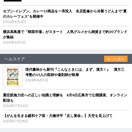
セブン‐イレブン、カレー15商品を一斉投入 名店監修から冷製うどんまで“夏
のカレーフェス”を開催中
2026年8月6日
横浜高島屋で「韓国市場」がスタート 人気グルメから雑貨まで約30ブランド
が集結
2026年8月5日
ヘルスケア
もっと見る
現代書林から新刊『こんなときには、まず、漢方！』 漢方三
考塾の15人の医師や薬剤師が執筆
2026年8月5日
重症筋無力症への正しい知識と理解を 8月8日広島市で公開講座、オンライン
配信も
2026年7月31日
【がんを生きる緩和ケア医・大橋洋平「足し算命」】天空を見上げて
2026年7月28日