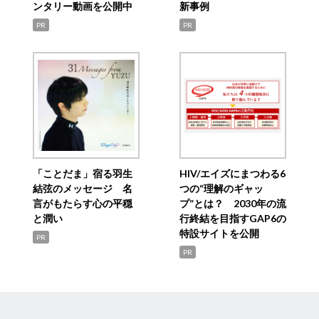
ンタリー動画を公開中
新事例
PR
PR
「ことだま」宿る羽生
HIV/エイズにまつわる6
結弦のメッセージ 名
つの“理解のギャッ
言がもたらす心の平穏
プ”とは？ 2030年の流
と潤い
行終結を目指すGAP6の
特設サイトを公開
PR
PR