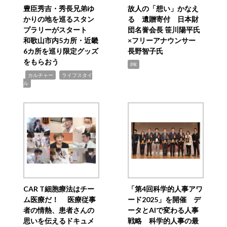
豊臣秀吉・秀長兄弟ゆ
故人の「想い」かなえ
かりの地を巡るスタン
る 遺贈寄付 日本財
プラリーがスタート
団名誉会長 笹川陽平氏
和歌山市内5カ所・近畿
×フリーアナウンサー
6カ所を巡り限定グッズ
長野智子氏
をもらおう
PR
,
,
カルチャー
ライフスタイ
ル
CAR T細胞療法はチー
「第4回科学的人事アワ
ム医療だ！ 医療従事
ード2025」を開催 デ
者の情熱、患者さんの
ータとAIで変わる人事
思いを伝えるドキュメ
戦略 科学的人事の最