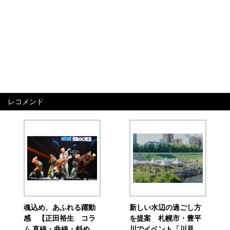
レコメンド
魂込め、あふれる躍動
新しい水辺の過ごし方
感 【正田裕生 コラ
を提案 札幌市・豊平
ム 直線・曲線・斜め
川でイベント「川見