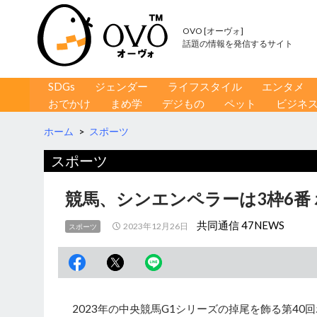
OVO [オーヴォ]
話題の情報を発信するサイト
コンテンツへ移動
検
SDGs
ジェンダー
ライフスタイル
エンタメ
索
おでかけ
まめ学
デジもの
ペット
ビジネ
ホーム
>
スポーツ
スポーツ
競馬、シンエンペラーは3枠6番
共同通信 47NEWS
2023年12月26日
スポーツ
2023年の中央競馬G1シリーズの掉尾を飾る第40回