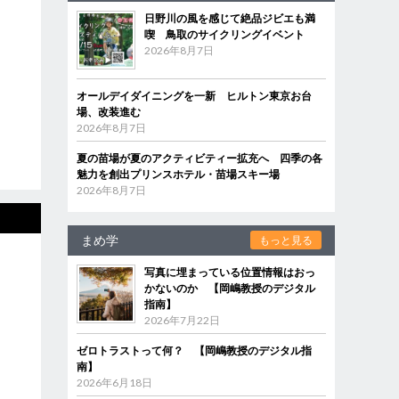
日野川の風を感じて絶品ジビエも満
喫 鳥取のサイクリングイベント
2026年8月7日
オールデイダイニングを一新 ヒルトン東京お台
場、改装進む
2026年8月7日
夏の苗場が夏のアクティビティー拡充へ 四季の各
魅力を創出プリンスホテル・苗場スキー場
2026年8月7日
まめ学
もっと見る
写真に埋まっている位置情報はおっ
かないのか 【岡嶋教授のデジタル
指南】
2026年7月22日
ゼロトラストって何？ 【岡嶋教授のデジタル指
南】
2026年6月18日