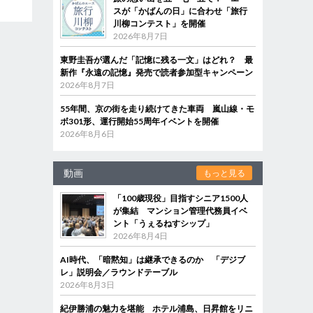
スが「かばんの日」に合わせ「旅行
川柳コンテスト」を開催
2026年8月7日
東野圭吾が選んだ「記憶に残る一文」はどれ？ 最
新作『永遠の記憶』発売で読者参加型キャンペーン
2026年8月7日
55年間、京の街を走り続けてきた車両 嵐山線・モ
ボ301形、運行開始55周年イベントを開催
2026年8月6日
動画
もっと見る
「100歳現役」目指すシニア1500人
が集結 マンション管理代務員イベ
ント「うぇるねすシップ」
2026年8月4日
AI時代、「暗黙知」は継承できるのか 「デジブ
レ」説明会／ラウンドテーブル
2026年8月3日
紀伊勝浦の魅力を堪能 ホテル浦島、日昇館をリニ