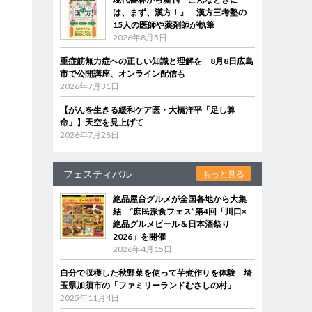
は、まず、漢方！』 漢方三考塾の
15人の医師や薬剤師が執筆
2026年8月5日
重症筋無力症への正しい知識と理解を 8月8日広島
市で公開講座、オンライン配信も
2026年7月31日
【がんを生きる緩和ケア医・大橋洋平「足し算
命」】天空を見上げて
2026年7月28日
フェスティバル
もっと見る
絶品屋台グルメが全国各地から大集
結 “庶民派食フェス”第4回「川口×
絶品グルメビール＆日本酒祭り
2026」を開催
2026年4月15日
自分で収穫した秋野菜を使って芋煮作りを体験 埼
玉県加須市の「ファミリーランドむさしの村」
2025年11月4日