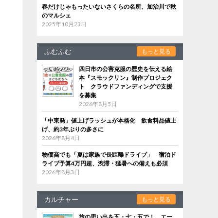
春だけじゃもったいないさくらの名所、加治川で秋
のマルシェ
2025年10月23日
ふむふむ
もっと見る
四日市の公害克服の歴史を伝える絵
本『スモックリン』制作プロジェク
ト クラウドファンディングで支援
を募集
2026年8月5日
「中東発」値上げラッシュが本格化 飲食料品値上
げ、約3年ぶりの多さに
2026年8月4日
物価高でも「夏は家族で長距離ドライブ」 宿泊ド
ライブ予算4万円超、渋滞・猛暑への備えも必須
2026年8月3日
カルチャー
もっと見る
旅の思い出を五・七・五で！ エー