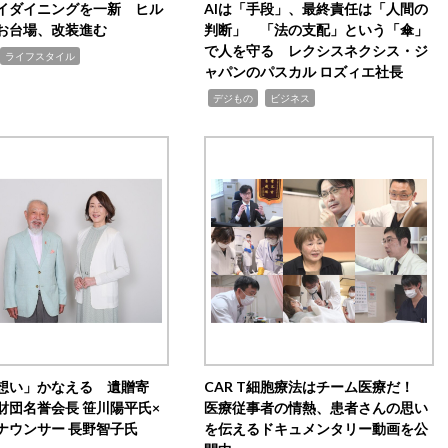
イダイニングを一新 ヒル
AIは「手段」、最終責任は「人間の
お台場、改装進む
判断」 「法の支配」という「傘」
で人を守る レクシスネクシス・ジ
ライフスタイル
ャパンのパスカル ロズィエ社長
,
,
デジもの
ビジネス
想い」かなえる 遺贈寄
CAR T細胞療法はチーム医療だ！
財団名誉会長 笹川陽平氏×
医療従事者の情熱、患者さんの思い
ナウンサー 長野智子氏
を伝えるドキュメンタリー動画を公