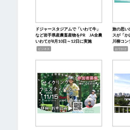
ドジャースタジアムで「いわて牛」
旅の思い
など岩手県産農畜産物をPR JA全農
スが「か
いわてが8月10日～12日に実施
川柳コン
,
,
,
ビジネス
おでかけ