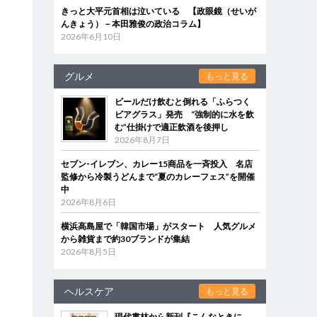
きっと大平元首相は泣いている 【政眼鏡（せいが
んきょう）－本田雅俊の政治コラム】
2026年6月10日
グルメ
もっと見る
ビールだけ飲むと倒れる「ふらつく
ビアグラス」発売 “強制的に水を飲
む”仕掛けで適正飲酒を後押し
2026年8月7日
セブン‐イレブン、カレー15商品を一斉投入 名店
監修から冷製うどんまで“夏のカレーフェス”を開催
中
2026年8月6日
横浜高島屋で「韓国市場」がスタート 人気グルメ
から雑貨まで約30ブランドが集結
2026年8月5日
ヘルスケア
もっと見る
現代書林から新刊『こんなときに