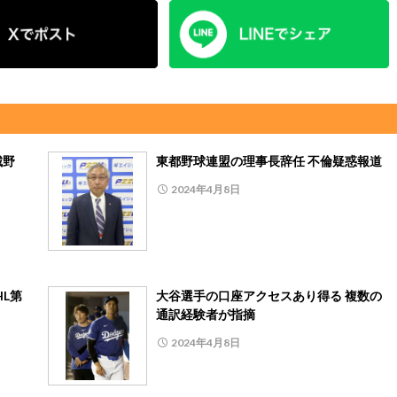
城野
東都野球連盟の理事長辞任 不倫疑惑報道
2024年4月8日
HL第
大谷選手の口座アクセスあり得る 複数の
通訳経験者が指摘
2024年4月8日