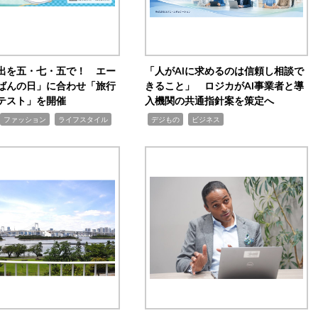
出を五・七・五で！ エー
「人がAIに求めるのは信頼し相談で
ばんの日」に合わせ「旅行
きること」 ロジカがAI事業者と導
テスト」を開催
入機関の共通指針案を策定へ
,
,
,
ファッション
ライフスタイル
デジもの
ビジネス