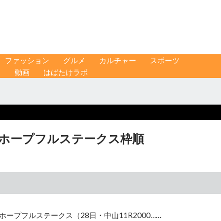
ファッション
グルメ
カルチャー
スポーツ
ス
動画
はばたけラボ
 ホープフルステークス枠順
ホープフルステークス（28日・中山11R2000……