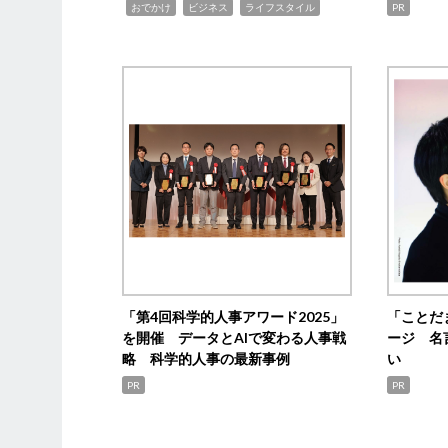
,
,
,
おでかけ
ビジネス
ライフスタイル
PR
「第4回科学的人事アワード2025」
「ことだ
を開催 データとAIで変わる人事戦
ージ 名
略 科学的人事の最新事例
い
PR
PR