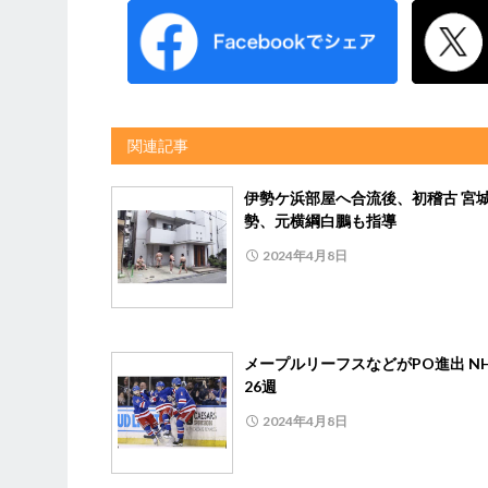
関連記事
伊勢ケ浜部屋へ合流後、初稽古 宮
勢、元横綱白鵬も指導
2024年4月8日
メープルリーフスなどがPO進出 N
26週
2024年4月8日