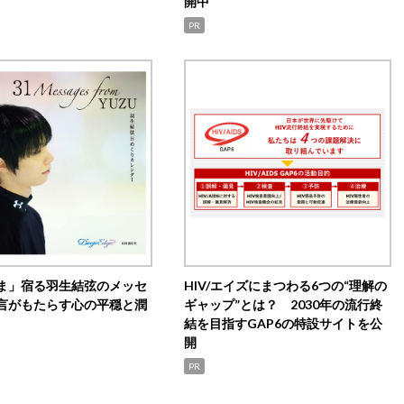
開中
PR
ま」宿る羽生結弦のメッセ
HIV/エイズにまつわる6つの“理解の
言がもたらす心の平穏と潤
ギャップ”とは？ 2030年の流行終
結を目指すGAP6の特設サイトを公
開
PR