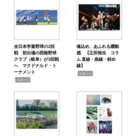
全日本学童野球の2回
魂込め、あふれる躍動
戦 初出場の西陵野球
感 【正田裕生 コラ
クラブ（岐阜）が3回戦
ム 直線・曲線・斜め
へ マクドナルド・ト
線】
ーナメント
,
スポーツ
,
スポーツ