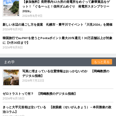
【参加無料】長野県内12カ所の発電所をめぐって豪華賞品をゲ
ット！「ぐるーっと！信州ダムめぐり 発電所スタンプラリー
2026」
2026年8月9日
新しい水辺の過ごし方を提案 札幌市・豊平川でイベント「川見2026」を開催
2026年8月9日
韓国旅行でau PAYを使うとPontaポイント最大20％還元！30万店舗以上が対象
に【9月30日まで】
2026年8月8日
まめ学
もっと見る
写真に埋まっている位置情報はおっかないのか 【岡嶋教授の
デジタル指南】
2026年7月22日
ゼロトラストって何？ 【岡嶋教授のデジタル指南】
2026年6月18日
きっと大平元首相は泣いている 【政眼鏡（せいがんきょう）－本田雅俊の政
治コラム】