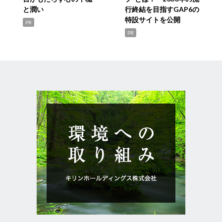
と潤い
行終結を目指すGAP6の
特設サイトを公開
PR
PR