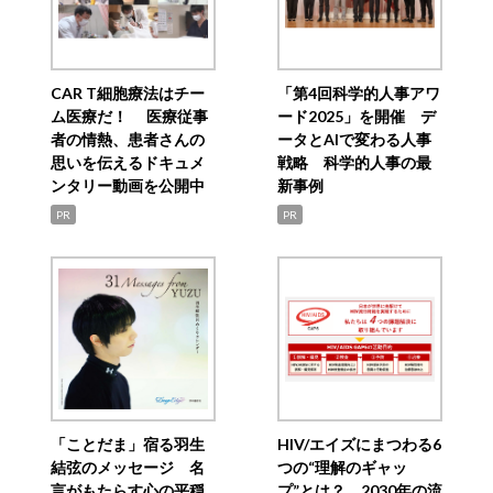
CAR T細胞療法はチー
「第4回科学的人事アワ
ム医療だ！ 医療従事
ード2025」を開催 デ
者の情熱、患者さんの
ータとAIで変わる人事
思いを伝えるドキュメ
戦略 科学的人事の最
ンタリー動画を公開中
新事例
PR
PR
「ことだま」宿る羽生
HIV/エイズにまつわる6
結弦のメッセージ 名
つの“理解のギャッ
言がもたらす心の平穏
プ”とは？ 2030年の流