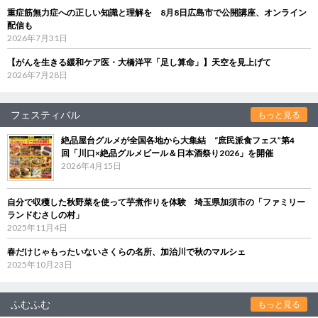
重症筋無力症への正しい知識と理解を 8月8日広島市で公開講座、オンライン
配信も
2026年7月31日
【がんを生きる緩和ケア医・大橋洋平「足し算命」】天空を見上げて
2026年7月28日
フェスティバル
もっと見る
絶品屋台グルメが全国各地から大集結 “庶民派食フェス”第4
回「川口×絶品グルメビール＆日本酒祭り2026」を開催
2026年4月15日
自分で収穫した秋野菜を使って芋煮作りを体験 埼玉県加須市の「ファミリー
ランドむさしの村」
2025年11月4日
春だけじゃもったいないさくらの名所、加治川で秋のマルシェ
2025年10月23日
ふむふむ
もっと見る