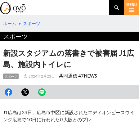
検
索
コ
ン
テ
ホーム
>
スポーツ
ン
スポーツ
ツ
へ
移
新設スタジアムの落書きで被害届 J1広
動
島、施設内トイレに
共同通信 47NEWS
2024年2月23日
スポーツ
J1広島は23日、広島市中区に新設されたエディオンピースウイ
ング広島で10日に行われたG大阪とのプレ……