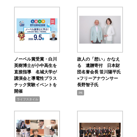
ノーベル賞受賞・白川
故人の「想い」かなえ
英樹博士が小中高生を
る 遺贈寄付 日本財
直接指導 名城大学が
団名誉会長 笹川陽平氏
講演会と導電性プラス
×フリーアナウンサー
チック実験イベントを
長野智子氏
開催
PR
,
ライフスタイル