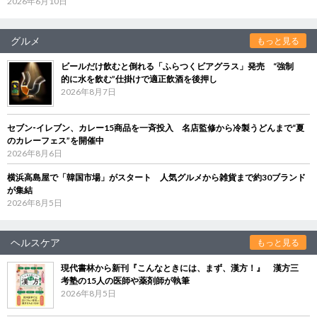
2026年6月10日
グルメ
もっと見る
ビールだけ飲むと倒れる「ふらつくビアグラス」発売 “強制
的に水を飲む”仕掛けで適正飲酒を後押し
2026年8月7日
セブン‐イレブン、カレー15商品を一斉投入 名店監修から冷製うどんまで“夏
のカレーフェス”を開催中
2026年8月6日
横浜高島屋で「韓国市場」がスタート 人気グルメから雑貨まで約30ブランド
が集結
2026年8月5日
ヘルスケア
もっと見る
現代書林から新刊『こんなときには、まず、漢方！』 漢方三
考塾の15人の医師や薬剤師が執筆
2026年8月5日