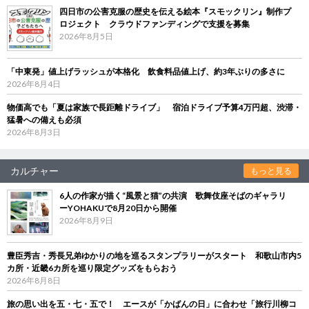
四日市の公害克服の歴史を伝える絵本『スモックリン』制作プ
ロジェクト クラウドファンディングで支援を募集
2026年8月5日
「中東発」値上げラッシュが本格化 飲食料品値上げ、約3年ぶりの多さに
2026年8月4日
物価高でも「夏は家族で長距離ドライブ」 宿泊ドライブ予算4万円超、渋滞・
猛暑への備えも必須
2026年8月3日
カルチャー
もっと見る
6人の作家が描く“風景と猫”の共演 歌舞伎座そばのギャラリ
ーYOHAKUで8月20日から開催
2026年8月9日
豊臣秀吉・秀長兄弟ゆかりの地を巡るスタンプラリーがスタート 和歌山市内5
カ所・近畿6カ所を巡り限定グッズをもらおう
2026年8月8日
旅の思い出を五・七・五で！ エースが「かばんの日」に合わせ「旅行川柳コ