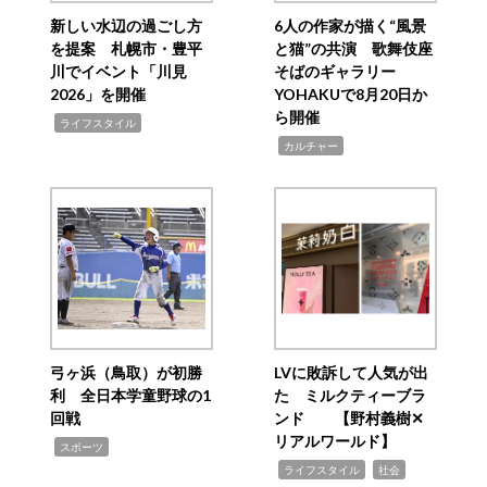
新しい水辺の過ごし方
6人の作家が描く“風景
を提案 札幌市・豊平
と猫”の共演 歌舞伎座
川でイベント「川見
そばのギャラリー
2026」を開催
YOHAKUで8月20日か
ら開催
,
ライフスタイル
,
カルチャー
弓ヶ浜（鳥取）が初勝
LVに敗訴して人気が出
利 全日本学童野球の1
た ミルクティーブラ
回戦
ンド 【野村義樹✕
リアルワールド】
,
スポーツ
,
,
ライフスタイル
社会